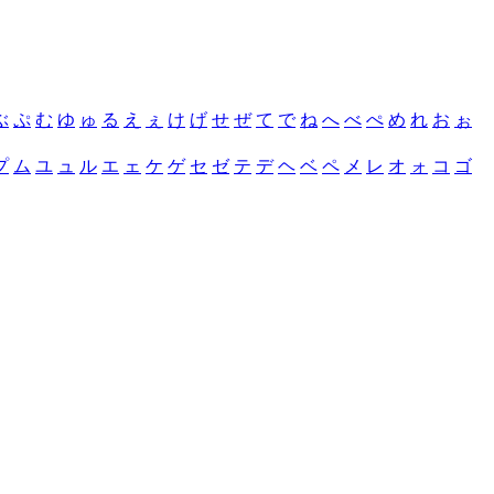
ぶ
ぷ
む
ゆ
ゅ
る
え
ぇ
け
げ
せ
ぜ
て
で
ね
へ
べ
ぺ
め
れ
お
ぉ
プ
ム
ユ
ュ
ル
エ
ェ
ケ
ゲ
セ
ゼ
テ
デ
ヘ
ベ
ペ
メ
レ
オ
ォ
コ
ゴ