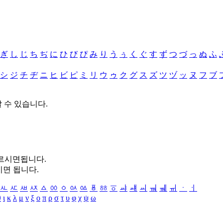
ぎ
し
じ
ち
ぢ
に
ひ
び
ぴ
み
り
う
ぅ
く
ぐ
す
ず
つ
づ
っ
ぬ
ふ
シ
ジ
チ
ヂ
ニ
ヒ
ビ
ピ
ミ
リ
ウ
ゥ
ク
グ
ス
ズ
ツ
ヅ
ッ
ヌ
フ
ブ
할 수 있습니다.
누르시면됩니다.
시면 됩니다.
ㅻ
ㅼ
ㅽ
ㅾ
ㅿ
ㆀ
ㆁ
ㆂ
ㆃ
ㆄ
ㆅ
ㆆ
ㆇ
ㆈ
ㆉ
ㆊ
ㆋ
ㆌ
ㆍ
ㆎ
θ
ι
κ
λ
μ
ν
ξ
ο
π
ρ
σ
τ
υ
φ
χ
ψ
ω