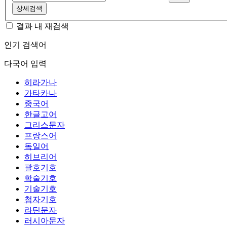
상세검색
결과 내 재검색
인기 검색어
다국어 입력
히라가나
가타카나
중국어
한글고어
그리스문자
프랑스어
독일어
히브리어
괄호기호
학술기호
기술기호
첨자기호
라틴문자
러시아문자