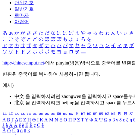
단위기호
일반기호
로마자
아랍어
あ
ぁ
か
が
さ
ざ
た
だ
な
は
ば
ぱ
ま
や
ゃ
ら
わ
ゎ
ん
い
ぃ
き
こ
ご
そ
ぞ
と
ど
の
ほ
ぼ
ぽ
も
よ
ょ
ろ
を
ア
ァ
カ
サ
ザ
タ
ダ
ナ
ハ
バ
パ
マ
ヤ
ャ
ラ
ワ
ヮ
ン
イ
ィ
キ
ギ
ソ
ゾ
ト
ド
ノ
ホ
ボ
ポ
モ
ヨ
ョ
ロ
ヲ
―
http://chineseinput.net/
에서 pinyin(병음)방식으로 중국어를 변환
변환된 중국어를 복사하여 사용하시면 됩니다.
예시)
中文 을 입력하시려면
zhongwen
을 입력하시고 space를
北京 을 입력하시려면
beijing
을 입력하시고 space를 누르
ㅥ
ㅦ
ㅧ
ㅨ
ㅩ
ㅪ
ㅫ
ㅬ
ㅭ
ㅮ
ㅯ
ㅰ
ㅱ
ㅲ
ㅳ
ㅴ
ㅵ
ㅶ
ㅷ
ㅸ
ㅹ
ㅺ
Α
Β
Γ
Δ
Ε
Ζ
Η
Θ
Ι
Κ
Λ
Μ
Ν
Ξ
Ο
Π
Ρ
Σ
Τ
Υ
Φ
Χ
Ψ
Ω
α
β
γ
δ
ε
ζ
η
á
à
Á
À
é
è
É
È
ç
Ç
ê
Ä
Ö
Ü
ä
ö
ü
ß