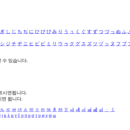
ぎ
し
じ
ち
ぢ
に
ひ
び
ぴ
み
り
う
ぅ
く
ぐ
す
ず
つ
づ
っ
ぬ
ふ
シ
ジ
チ
ヂ
ニ
ヒ
ビ
ピ
ミ
リ
ウ
ゥ
ク
グ
ス
ズ
ツ
ヅ
ッ
ヌ
フ
ブ
할 수 있습니다.
누르시면됩니다.
시면 됩니다.
ㅻ
ㅼ
ㅽ
ㅾ
ㅿ
ㆀ
ㆁ
ㆂ
ㆃ
ㆄ
ㆅ
ㆆ
ㆇ
ㆈ
ㆉ
ㆊ
ㆋ
ㆌ
ㆍ
ㆎ
θ
ι
κ
λ
μ
ν
ξ
ο
π
ρ
σ
τ
υ
φ
χ
ψ
ω