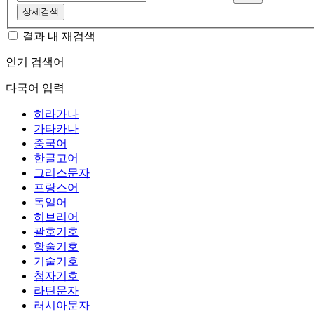
상세검색
결과 내 재검색
인기 검색어
다국어 입력
히라가나
가타카나
중국어
한글고어
그리스문자
프랑스어
독일어
히브리어
괄호기호
학술기호
기술기호
첨자기호
라틴문자
러시아문자