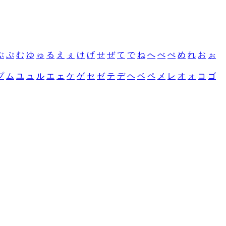
ぶ
ぷ
む
ゆ
ゅ
る
え
ぇ
け
げ
せ
ぜ
て
で
ね
へ
べ
ぺ
め
れ
お
ぉ
プ
ム
ユ
ュ
ル
エ
ェ
ケ
ゲ
セ
ゼ
テ
デ
ヘ
ベ
ペ
メ
レ
オ
ォ
コ
ゴ