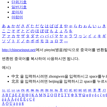
단위기호
일반기호
로마자
아랍어
あ
ぁ
か
が
さ
ざ
た
だ
な
は
ば
ぱ
ま
や
ゃ
ら
わ
ゎ
ん
い
ぃ
き
こ
ご
そ
ぞ
と
ど
の
ほ
ぼ
ぽ
も
よ
ょ
ろ
を
ア
ァ
カ
サ
ザ
タ
ダ
ナ
ハ
バ
パ
マ
ヤ
ャ
ラ
ワ
ヮ
ン
イ
ィ
キ
ギ
ソ
ゾ
ト
ド
ノ
ホ
ボ
ポ
モ
ヨ
ョ
ロ
ヲ
―
http://chineseinput.net/
에서 pinyin(병음)방식으로 중국어를 변환
변환된 중국어를 복사하여 사용하시면 됩니다.
예시)
中文 을 입력하시려면
zhongwen
을 입력하시고 space를
北京 을 입력하시려면
beijing
을 입력하시고 space를 누르
ㅥ
ㅦ
ㅧ
ㅨ
ㅩ
ㅪ
ㅫ
ㅬ
ㅭ
ㅮ
ㅯ
ㅰ
ㅱ
ㅲ
ㅳ
ㅴ
ㅵ
ㅶ
ㅷ
ㅸ
ㅹ
ㅺ
Α
Β
Γ
Δ
Ε
Ζ
Η
Θ
Ι
Κ
Λ
Μ
Ν
Ξ
Ο
Π
Ρ
Σ
Τ
Υ
Φ
Χ
Ψ
Ω
α
β
γ
δ
ε
ζ
η
á
à
Á
À
é
è
É
È
ç
Ç
ê
Ä
Ö
Ü
ä
ö
ü
ß