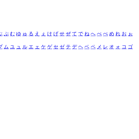
ぶ
ぷ
む
ゆ
ゅ
る
え
ぇ
け
げ
せ
ぜ
て
で
ね
へ
べ
ぺ
め
れ
お
ぉ
プ
ム
ユ
ュ
ル
エ
ェ
ケ
ゲ
セ
ゼ
テ
デ
ヘ
ベ
ペ
メ
レ
オ
ォ
コ
ゴ