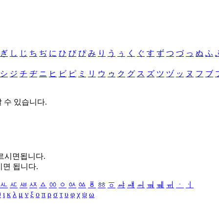
ぎ
し
じ
ち
ぢ
に
ひ
び
ぴ
み
り
う
ぅ
く
ぐ
す
ず
つ
づ
っ
ぬ
ふ
シ
ジ
チ
ヂ
ニ
ヒ
ビ
ピ
ミ
リ
ウ
ゥ
ク
グ
ス
ズ
ツ
ヅ
ッ
ヌ
フ
ブ
할 수 있습니다.
누르시면됩니다.
시면 됩니다.
ㅻ
ㅼ
ㅽ
ㅾ
ㅿ
ㆀ
ㆁ
ㆂ
ㆃ
ㆄ
ㆅ
ㆆ
ㆇ
ㆈ
ㆉ
ㆊ
ㆋ
ㆌ
ㆍ
ㆎ
θ
ι
κ
λ
μ
ν
ξ
ο
π
ρ
σ
τ
υ
φ
χ
ψ
ω