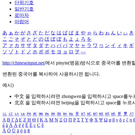
단위기호
일반기호
로마자
아랍어
あ
ぁ
か
が
さ
ざ
た
だ
な
は
ば
ぱ
ま
や
ゃ
ら
わ
ゎ
ん
い
ぃ
き
こ
ご
そ
ぞ
と
ど
の
ほ
ぼ
ぽ
も
よ
ょ
ろ
を
ア
ァ
カ
サ
ザ
タ
ダ
ナ
ハ
バ
パ
マ
ヤ
ャ
ラ
ワ
ヮ
ン
イ
ィ
キ
ギ
ソ
ゾ
ト
ド
ノ
ホ
ボ
ポ
モ
ヨ
ョ
ロ
ヲ
―
http://chineseinput.net/
에서 pinyin(병음)방식으로 중국어를 변환
변환된 중국어를 복사하여 사용하시면 됩니다.
예시)
中文 을 입력하시려면
zhongwen
을 입력하시고 space를
北京 을 입력하시려면
beijing
을 입력하시고 space를 누르
ㅥ
ㅦ
ㅧ
ㅨ
ㅩ
ㅪ
ㅫ
ㅬ
ㅭ
ㅮ
ㅯ
ㅰ
ㅱ
ㅲ
ㅳ
ㅴ
ㅵ
ㅶ
ㅷ
ㅸ
ㅹ
ㅺ
Α
Β
Γ
Δ
Ε
Ζ
Η
Θ
Ι
Κ
Λ
Μ
Ν
Ξ
Ο
Π
Ρ
Σ
Τ
Υ
Φ
Χ
Ψ
Ω
α
β
γ
δ
ε
ζ
η
á
à
Á
À
é
è
É
È
ç
Ç
ê
Ä
Ö
Ü
ä
ö
ü
ß