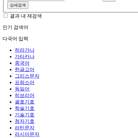
상세검색
결과 내 재검색
인기 검색어
다국어 입력
히라가나
가타카나
중국어
한글고어
그리스문자
프랑스어
독일어
히브리어
괄호기호
학술기호
기술기호
첨자기호
라틴문자
러시아문자