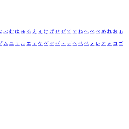
ぶ
ぷ
む
ゆ
ゅ
る
え
ぇ
け
げ
せ
ぜ
て
で
ね
へ
べ
ぺ
め
れ
お
ぉ
プ
ム
ユ
ュ
ル
エ
ェ
ケ
ゲ
セ
ゼ
テ
デ
ヘ
ベ
ペ
メ
レ
オ
ォ
コ
ゴ