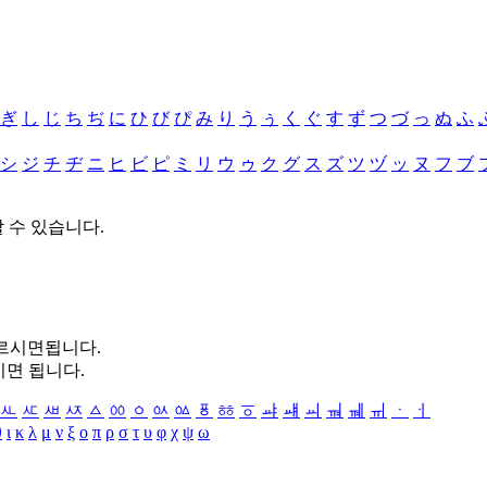
ぎ
し
じ
ち
ぢ
に
ひ
び
ぴ
み
り
う
ぅ
く
ぐ
す
ず
つ
づ
っ
ぬ
ふ
シ
ジ
チ
ヂ
ニ
ヒ
ビ
ピ
ミ
リ
ウ
ゥ
ク
グ
ス
ズ
ツ
ヅ
ッ
ヌ
フ
ブ
할 수 있습니다.
누르시면됩니다.
시면 됩니다.
ㅻ
ㅼ
ㅽ
ㅾ
ㅿ
ㆀ
ㆁ
ㆂ
ㆃ
ㆄ
ㆅ
ㆆ
ㆇ
ㆈ
ㆉ
ㆊ
ㆋ
ㆌ
ㆍ
ㆎ
θ
ι
κ
λ
μ
ν
ξ
ο
π
ρ
σ
τ
υ
φ
χ
ψ
ω