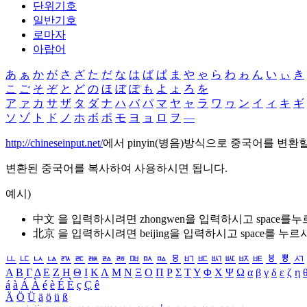
단위기호
일반기호
로마자
아랍어
あ
ぁ
か
が
さ
ざ
た
だ
な
は
ば
ぱ
ま
や
ゃ
ら
わ
ゎ
ん
い
ぃ
き
こ
ご
そ
ぞ
と
ど
の
ほ
ぼ
ぽ
も
よ
ょ
ろ
を
ア
ァ
カ
サ
ザ
タ
ダ
ナ
ハ
バ
パ
マ
ヤ
ャ
ラ
ワ
ヮ
ン
イ
ィ
キ
ギ
ソ
ゾ
ト
ド
ノ
ホ
ボ
ポ
モ
ヨ
ョ
ロ
ヲ
―
http://chineseinput.net/
에서 pinyin(병음)방식으로 중국어를 변환
변환된 중국어를 복사하여 사용하시면 됩니다.
예시)
中文 을 입력하시려면
zhongwen
을 입력하시고 space를
北京 을 입력하시려면
beijing
을 입력하시고 space를 누르
ㅥ
ㅦ
ㅧ
ㅨ
ㅩ
ㅪ
ㅫ
ㅬ
ㅭ
ㅮ
ㅯ
ㅰ
ㅱ
ㅲ
ㅳ
ㅴ
ㅵ
ㅶ
ㅷ
ㅸ
ㅹ
ㅺ
Α
Β
Γ
Δ
Ε
Ζ
Η
Θ
Ι
Κ
Λ
Μ
Ν
Ξ
Ο
Π
Ρ
Σ
Τ
Υ
Φ
Χ
Ψ
Ω
α
β
γ
δ
ε
ζ
η
á
à
Á
À
é
è
É
È
ç
Ç
ê
Ä
Ö
Ü
ä
ö
ü
ß