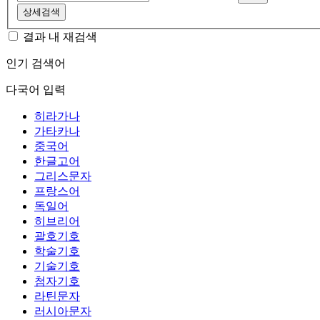
상세검색
결과 내 재검색
인기 검색어
다국어 입력
히라가나
가타카나
중국어
한글고어
그리스문자
프랑스어
독일어
히브리어
괄호기호
학술기호
기술기호
첨자기호
라틴문자
러시아문자