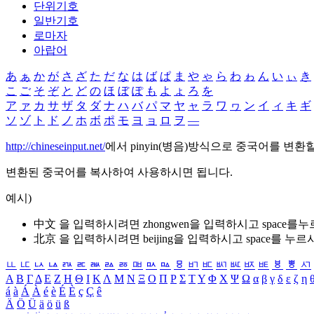
단위기호
일반기호
로마자
아랍어
あ
ぁ
か
が
さ
ざ
た
だ
な
は
ば
ぱ
ま
や
ゃ
ら
わ
ゎ
ん
い
ぃ
き
こ
ご
そ
ぞ
と
ど
の
ほ
ぼ
ぽ
も
よ
ょ
ろ
を
ア
ァ
カ
サ
ザ
タ
ダ
ナ
ハ
バ
パ
マ
ヤ
ャ
ラ
ワ
ヮ
ン
イ
ィ
キ
ギ
ソ
ゾ
ト
ド
ノ
ホ
ボ
ポ
モ
ヨ
ョ
ロ
ヲ
―
http://chineseinput.net/
에서 pinyin(병음)방식으로 중국어를 변환
변환된 중국어를 복사하여 사용하시면 됩니다.
예시)
中文 을 입력하시려면
zhongwen
을 입력하시고 space를
北京 을 입력하시려면
beijing
을 입력하시고 space를 누르
ㅥ
ㅦ
ㅧ
ㅨ
ㅩ
ㅪ
ㅫ
ㅬ
ㅭ
ㅮ
ㅯ
ㅰ
ㅱ
ㅲ
ㅳ
ㅴ
ㅵ
ㅶ
ㅷ
ㅸ
ㅹ
ㅺ
Α
Β
Γ
Δ
Ε
Ζ
Η
Θ
Ι
Κ
Λ
Μ
Ν
Ξ
Ο
Π
Ρ
Σ
Τ
Υ
Φ
Χ
Ψ
Ω
α
β
γ
δ
ε
ζ
η
á
à
Á
À
é
è
É
È
ç
Ç
ê
Ä
Ö
Ü
ä
ö
ü
ß