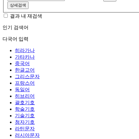
상세검색
결과 내 재검색
인기 검색어
다국어 입력
히라가나
가타카나
중국어
한글고어
그리스문자
프랑스어
독일어
히브리어
괄호기호
학술기호
기술기호
첨자기호
라틴문자
러시아문자