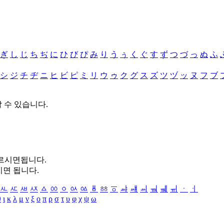
ぎ
し
じ
ち
ぢ
に
ひ
び
ぴ
み
り
う
ぅ
く
ぐ
す
ず
つ
づ
っ
ぬ
ふ
シ
ジ
チ
ヂ
ニ
ヒ
ビ
ピ
ミ
リ
ウ
ゥ
ク
グ
ス
ズ
ツ
ヅ
ッ
ヌ
フ
ブ
할 수 있습니다.
누르시면됩니다.
시면 됩니다.
ㅻ
ㅼ
ㅽ
ㅾ
ㅿ
ㆀ
ㆁ
ㆂ
ㆃ
ㆄ
ㆅ
ㆆ
ㆇ
ㆈ
ㆉ
ㆊ
ㆋ
ㆌ
ㆍ
ㆎ
θ
ι
κ
λ
μ
ν
ξ
ο
π
ρ
σ
τ
υ
φ
χ
ψ
ω