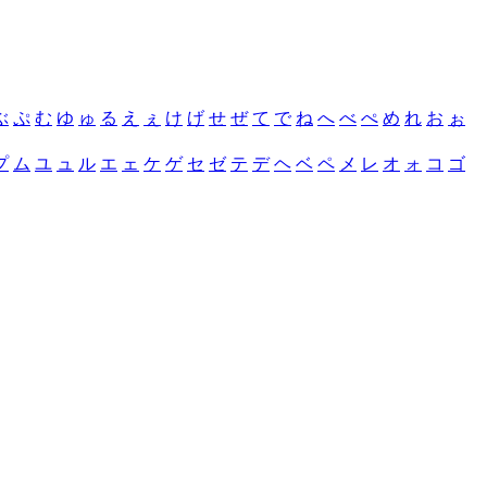
ぶ
ぷ
む
ゆ
ゅ
る
え
ぇ
け
げ
せ
ぜ
て
で
ね
へ
べ
ぺ
め
れ
お
ぉ
プ
ム
ユ
ュ
ル
エ
ェ
ケ
ゲ
セ
ゼ
テ
デ
ヘ
ベ
ペ
メ
レ
オ
ォ
コ
ゴ