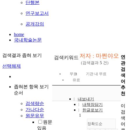
단행본
연구보고서
공개강의
home
국내학술논문
저자 : 마쩐야오
검색결과 좁혀 보기
연
검색키워드
관
(검색결과
5
건)
선택해제
검
무료
기관 내 무료
색
유료
어
좁혀본 항목 보기
추
순서
천
내보내기
검색량순
내책장담기
이
가나다순
한글로보기
검
1
원문유무
색
원문
어
정확도순
있음