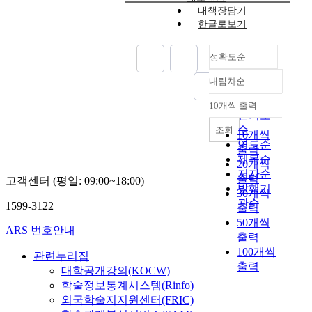
전
에
I
내책장담기
9
후
서
G
한글로보기
월
정
수
K
1
책
집
I
0
정확도순
환
한
N
일
경
4
D
내림차순
까
정확도
변
2
S
지
화
순
,
플
10개씩 출력
B
내림차순
속
6
인기도
랫
i
에
7
순
조회
폼
10개씩
g
서
3
연도순
을
출력
K
한
개
제목순
활
20개씩
i
국
의
용
저자순
출력
n
고객센터 (평일: 09:00~18:00)
드
뉴
하
발행기
30개씩
d
라
스
여
관순
1599-3122
s
출력
마
기
,
와
50개씩
의
사
중
ARS 번호안내
T
출력
중
를
국
e
100개씩
국
기
관련누리집
영
x
출력
내
반
대학공개강의(KOCW)
화
t
전
으
<
학술정보통계시스템(Rinfo)
o
파
로
패
외국학술지지원센터(FRIC)
m
특
빅
왕