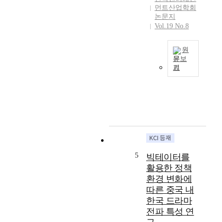
증
먼트산업학회
가
가
논문지
한
Vol.19 No.8
하
국
고
시
있
장
원
다
문보
에
.
기
진
본
본
입
연
연
한
구
구
이
는
는
후
1
2
부
9
0
터
9
1
2
0
6
0
년
5
년
빅테이터를
2
부
1
활용한 정책
3
터
월
환경 변화에
년
2
7
9
따른 중국 내
0
일
월
한국 드라마
2
N
1
4
전파 특성 연
e
0
년