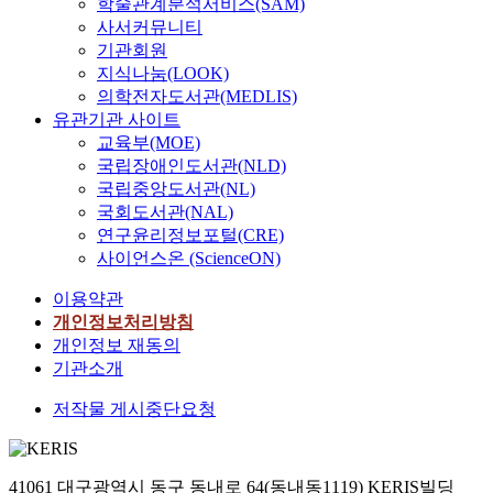
학술관계분석서비스(SAM)
웹
성
데
별
사서커뮤니티
사
이
이
희
기관회원
이
어
터
>
지식나눔(LOOK)
트
떻
분
와
의학전자도서관(MEDLIS)
에
게
석
관
유관기관 사이트
서
변
방
련
교육부(MOE)
수
화
법
된
집
국립장애인도서관(NLD)
했
을
총
한
국립중앙도서관(NL)
는
활
1
4
국회도서관(NAL)
지
용
,
2
연구윤리정보포털(CRE)
를
하
8
,
사이언스온 (ScienceON)
빅
여
4
6
데
한
5
7
이용약관
이
국
개
3
개인정보처리방침
터
오
의
개
개인정보 재동의
로
리
뉴
의
기관소개
분
지
스
뉴
석
널
기
스
저작물 게시중단요청
하
드
사
기
였
라
를
사
다
마
수
를
.
의
집
41061 대구광역시 동구 동내로 64(동내동1119) KERIS빌딩