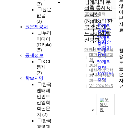
로
빅데이터 분
(3)
내림차순
정확도
많
석을 통한 넷
원문
순
이
플릭스
10개씩 출력
없음
내림차순
인기도
본
(Netflix)의 한
(2)
순
조회
자
10개씩
원문제공처
국 오리지널
연도순
료
출력
누리
드라마의 발
제목순
20개씩
미디어
전방향
저자순
출력
(DBpia)
발행기
(5)
마쩐야오
30개씩
,
임준묵
활
관순
대한산업공학
등재정보
출력
용
회
KCI
50개씩
도
2024
등재
출력
높
대한산업공학
(2)
100개씩
은
회 춘계학술대
학술지명
출력
자
회논문집
한국
Vol.2024 No.5
료
엔터테
인먼트
원
산업학
문보
회논문
기
O
지
(2)
T
한국
T
경영과