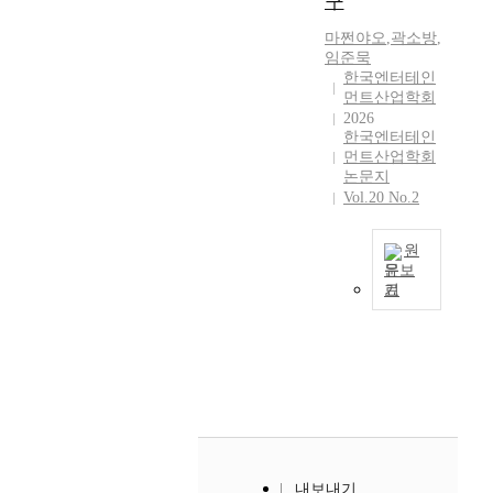
구
t
일
까
f
까
마쩐야오
,
곽소방
,
지
l
지
임준묵
한
i
한국엔터테인
B
국
x
먼트산업학회
i
주
가
2026
g
요
한국엔터테인
한
K
언
먼트산업학회
국
i
론
논문지
시
n
의
Vol.20 No.2
장
d
뉴
에
s
스
진
원
와
데
입
문보
T
이
기
한
본
e
터
이
연
x
를
후
구
t
수
부
는
o
집
터
2
m
할
2
0
웹
수
0
1
사
있
2
6
이
는
3
년
트
B
내보내기
년