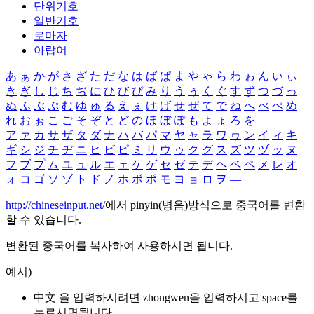
단위기호
일반기호
로마자
아랍어
あ
ぁ
か
が
さ
ざ
た
だ
な
は
ば
ぱ
ま
や
ゃ
ら
わ
ゎ
ん
い
ぃ
き
ぎ
し
じ
ち
ぢ
に
ひ
び
ぴ
み
り
う
ぅ
く
ぐ
す
ず
つ
づ
っ
ぬ
ふ
ぶ
ぷ
む
ゆ
ゅ
る
え
ぇ
け
げ
せ
ぜ
て
で
ね
へ
べ
ぺ
め
れ
お
ぉ
こ
ご
そ
ぞ
と
ど
の
ほ
ぼ
ぽ
も
よ
ょ
ろ
を
ア
ァ
カ
サ
ザ
タ
ダ
ナ
ハ
バ
パ
マ
ヤ
ャ
ラ
ワ
ヮ
ン
イ
ィ
キ
ギ
シ
ジ
チ
ヂ
ニ
ヒ
ビ
ピ
ミ
リ
ウ
ゥ
ク
グ
ス
ズ
ツ
ヅ
ッ
ヌ
フ
ブ
プ
ム
ユ
ュ
ル
エ
ェ
ケ
ゲ
セ
ゼ
テ
デ
ヘ
ベ
ペ
メ
レ
オ
ォ
コ
ゴ
ソ
ゾ
ト
ド
ノ
ホ
ボ
ポ
モ
ヨ
ョ
ロ
ヲ
―
http://chineseinput.net/
에서 pinyin(병음)방식으로 중국어를 변환
할 수 있습니다.
변환된 중국어를 복사하여 사용하시면 됩니다.
예시)
中文 을 입력하시려면
zhongwen
을 입력하시고 space를
누르시면됩니다.