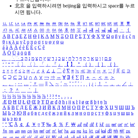
北京 을 입력하시려면
beijing
을 입력하시고 space를 누르
시면 됩니다.
ㅥ
ㅦ
ㅧ
ㅨ
ㅩ
ㅪ
ㅫ
ㅬ
ㅭ
ㅮ
ㅯ
ㅰ
ㅱ
ㅲ
ㅳ
ㅴ
ㅵ
ㅶ
ㅷ
ㅸ
ㅹ
ㅺ
ㅻ
ㅼ
ㅽ
ㅾ
ㅿ
ㆀ
ㆁ
ㆂ
ㆃ
ㆄ
ㆅ
ㆆ
ㆇ
ㆈ
ㆉ
ㆊ
ㆋ
ㆌ
ㆍ
ㆎ
Α
Β
Γ
Δ
Ε
Ζ
Η
Θ
Ι
Κ
Λ
Μ
Ν
Ξ
Ο
Π
Ρ
Σ
Τ
Υ
Φ
Χ
Ψ
Ω
α
β
γ
δ
ε
ζ
η
θ
ι
κ
λ
μ
ν
ξ
ο
π
ρ
σ
τ
υ
φ
χ
ψ
ω
á
à
Á
À
é
è
É
È
ç
Ç
ê
Ä
Ö
Ü
ä
ö
ü
ß
ְ
ֳ
ֲ
ֱ
ָ
ַ
ֵ
ֶ
ִ
ֹ
ּ
ֻ
ׂ
ׁ
ּ
ב
ה
נ
מ
צ
ת
ץ
ש
ד
ג
כ
ע
י
ח
ל
ך
ף
ק
ר
א
ט
ו
ן
ם
פ
‘
’
“
”
〔
〕
〈
〉
「
」
『
』
【
】
＂
（
）
［
］
｛
｝
±
×
÷
≠
≤
≥
∞
∴
♂
♀
∠
⊥
⌒
∂
∇
≡
≒
≪
≫
√
∽
∝
∵
∫
∬
∈
∋
⊆
⊇
⊂
⊃
∪
∩
∧
∨
￢
⇒
⇔
∀
∃
∮
∑
∏
＋
－
＜
＝
＞
、
。
·
‥
…
¨
〃
―
∥
＼
∼
´
～
ˇ
˘
˝
˚
˙
¸
˛
¡
¿
ː
！
＇
，
．
／
：
；
？
＾
＿
｀
｜
½
⅓
⅔
¼
¾
⅛
⅜
⅝
⅞
¹
²
³
⁴
ⁿ
₁
₂
₃
₄
Æ
Ð
Ħ
Ĳ
Ł
Ø
Œ
Þ
Ŧ
Ŋ
æ
đ
ð
ħ
ı
ĳ
ĸ
ŀ
ł
ø
œ
ß
þ
ŧ
ŋ
ŉ
А
Б
В
Г
Д
Е
Ё
Ж
З
И
Й
К
Л
М
Н
О
П
Р
С
Т
У
Ф
Х
Ц
Ч
Ш
Щ
Ъ
Ы
Ь
Э
Ю
Я
а
б
в
г
д
е
ё
ж
з
и
й
к
л
м
н
о
п
р
с
т
у
ф
х
ц
ч
ш
щ
ъ
ы
ь
э
ю
я
′
″
℃
Å
￠
￡
￥
¤
℉
‰
＄
％
Ｆ
￦
㎕
㎖
㎗
ℓ
㎘
㏄
㎣
㎤
㎥
㎦
㎙
㎚
㎛
㎜
㎝
㎞
㎟
㎠
㎡
㎢
㏊
㎍
㎎
㎏
㏏
㎈
㎉
㏈
㎧
㎨
㎰
㎱
㎲
㎳
㎴
㎵
㎶
㎷
㎸
㎹
㎀
㎁
㎂
㎃
㎄
㎺
㎻
㎽
㎾
㎿
㎐
㎑