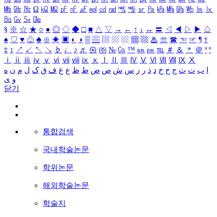
㎒
㎓
㎔
Ω
㏀
㏁
㎊
㎋
㎌
㏖
㏅
㎭
㎮
㎯
㏛
㎩
㎪
㎫
㎬
㏝
㏐
㏓
㏃
㏉
㏜
㏆
§
※
☆
★
○
●
◎
◇
◆
□
■
△
▽
→
←
↑
↓
↔
〓
◁
◀
▷
▶
♤
♠
♡
♥
♧
♣
⊙
◈
▣
◐
◑
▒
▤
▥
▨
▧
▦
▩
♨
☏
☎
☜
☞
¶
†
‡
↕
↗
↙
↖
↘
♭
♩
♪
♬
㉿
㈜
№
㏇
™
㏂
㏘
℡
＃
＆
＊
＠
ª
º
ⅰ
ⅱ
ⅲ
ⅳ
ⅴ
ⅵ
ⅶ
ⅷ
ⅸ
ⅹ
Ⅰ
Ⅱ
Ⅲ
Ⅳ
Ⅴ
Ⅵ
Ⅶ
Ⅷ
Ⅸ
Ⅹ
ا
ب
ت
ث
ج
ح
خ
د
ذ
ر
ز
س
ش
ص
ض
ط
ظ
ع
غ
ف
ق
ک
ل
م
ن
ه
و
ی
닫기
통합검색
국내학술논문
학위논문
해외학술논문
학술지