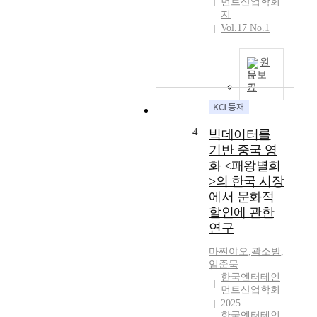
부
먼트산업학회
있
지
상
다
Vol.17 No.1
으
.
로
본
한
원
연
국
문보
구
오
기
는
리
2
지
0
널
4
빅데이터를
1
드
6
기반 중국 영
라
년
화 <패왕별희
마
1
>의 한국 시장
의
월
에서 문화적
글
7
할인에 관한
로
일
연구
벌
N
영
e
마쩐야오
,
곽소방
,
향
t
임준묵
력
f
한국엔터테인
이
l
먼트산업학회
점
i
2025
차
한국엔터테인
x