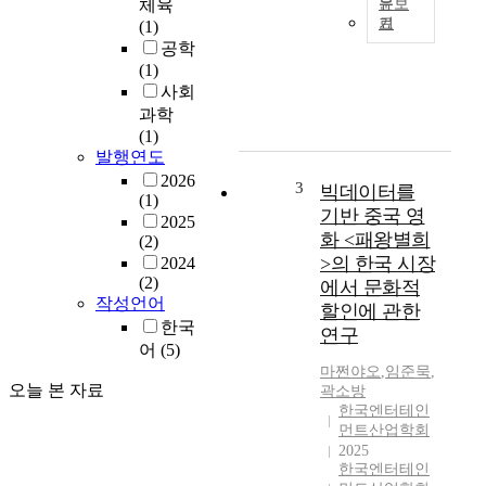
체육
문보
국
기
(1)
O
오
공학
T
리
(1)
T
지
사회
(
널
과학
O
드
(1)
v
라
발행연도
e
마
2026
r
3
빅데이터를
의
(1)
-
글
기반 중국 영
2025
T
로
화 <패왕별희
(2)
h
벌
>의 한국 시장
2024
e
영
(2)
에서 문화적
-
향
작성언어
할인에 관한
T
력
한국
연구
o
이
어
(5)
p
점
마쩐야오
,
임준묵
,
)
차
오늘 본 자료
곽소방
플
증
한국엔터테인
랫
가
먼트산업학회
폼
2025
하
의
한국엔터테인
고