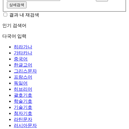
상세검색
결과 내 재검색
인기 검색어
다국어 입력
히라가나
가타카나
중국어
한글고어
그리스문자
프랑스어
독일어
히브리어
괄호기호
학술기호
기술기호
첨자기호
라틴문자
러시아문자