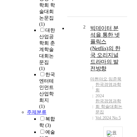
(
학회 학
O
술대회
v
논문집
e
(1)
r
2
빅데이터 분
대한
-
석을 통한 넷
산업공
T
플릭스
학회 춘
h
(Netflix)의 한
계학술
e
국 오리지널
대회논
-
드라마의 발
문집
T
전방향
(1)
o
한국
p
마쩐야오
,
임준묵
엔터테
)
한국경영과학
플
인먼트
회
랫
산업학
2024
폼
회지
한국경영과학
의
(1)
회 학술대회논
부
주제분류
문집
상
Vol.2024 No.5
복합
으
학
(3)
로
예술
원
한