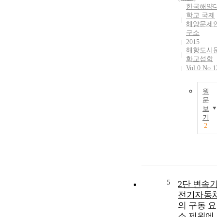
한국해양
학교 국제
해양문제
구소
2015
해항도시
화교섭학
Vol.0 No.1
원
문
보
기
2
5
2단 변속
전기자동
의 구동 요
소 제원에