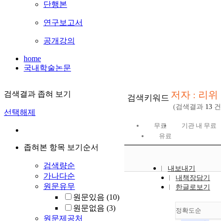
단행본
연구보고서
공개강의
home
국내학술논문
저자 : 리위
검색결과 좁혀 보기
검색키워드
(검색결과
13
건
선택해제
무료
기관 내 무료
유료
좁혀본 항목 보기순서
검색량순
내보내기
가나다순
내책장담기
원문유무
한글로보기
원문있음
(10)
원문없음
(3)
정확도순
원문제공처