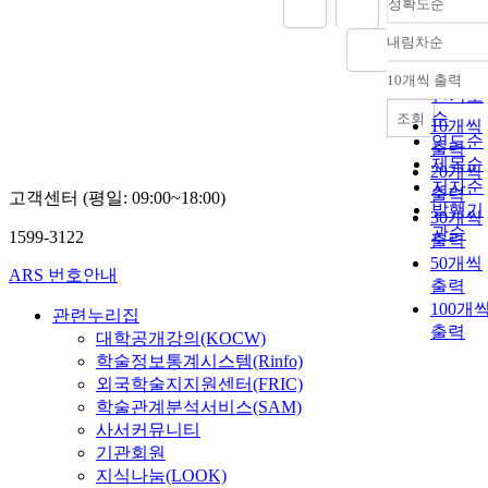
정확도순
내림차순
정확도
순
10개씩 출력
내림차
인기도
순
조회
10개씩
연도순
출력
제목순
20개씩
저자순
출력
고객센터 (평일: 09:00~18:00)
발행기
30개씩
관순
1599-3122
출력
50개씩
ARS 번호안내
출력
100개
관련누리집
출력
대학공개강의(KOCW)
학술정보통계시스템(Rinfo)
외국학술지지원센터(FRIC)
학술관계분석서비스(SAM)
사서커뮤니티
기관회원
지식나눔(LOOK)