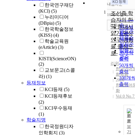
내림차순
한국연구재단
정확도
(KCI)
(5)
1
순
조선족 학
10개씩 출력
내림차
누리미디어
인기도
습자의 한
(DBpia)
(5)
순
조회
국 현대시
10개씩
한국학술정보
연도순
읽기 양상
출력
(KISS)
(4)
제목순
연구-경험
20개씩
학술교육원
저자순
을 중심으
출력
(eArticle)
(3)
발행기
로-
30개씩
관순
KISTI(ScienceON)
출력
리위
(2)
50개씩
한국언어
교보문고(스콜
출력
화학회
라)
(1)
100개
2020
등재정보
출력
한국언어
KCI등재
(5)
화
KCI등재후보
Vol.0 No.7
(2)
KCI우수등재
(1)
원
학술지명
문
한국정원디자
보
기
인학회지
(3)