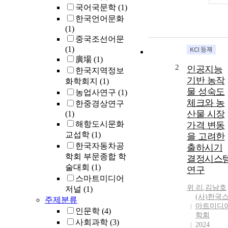
국어국문학
(1)
한국언어문화
(1)
중국조선어문
(1)
廣場
(1)
2
인공지능
한국지역정보
기반 농작
화학회지
(1)
물 성숙도
농업사연구
(1)
체크와 농
한중경상연구
산물 시장
(1)
해항도시문화
가격 변동
교섭학
(1)
을 고려한
한국자동차공
출하시기
학회 부문종합 학
결정시스
술대회
(1)
연구
스마트미디어
위
리
,
김남호
저널
(1)
(사)한국
주제분류
마트미디
인문학
(4)
학회
사회과학
(3)
2024