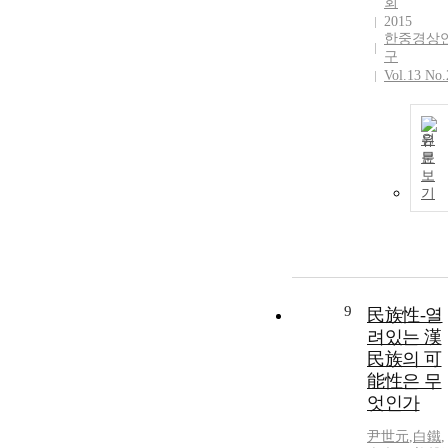
회
2015
한중경상
구
Vol.13 No.
원
문
보
기
9
民族性-열
려있는 漢
民族의 可
能性은 무
엇인가
尹世元
,
白鐵
,