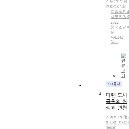
리위
(李?)
,
송
련화(宋?花)
길림성민
사무위원
2022
중국조선
문
Vol.242
No.-
원
문
보
기
4
다롄 도시
공원의 탄
생과 변천
리
웨이(李偉)
미나미 마코
(南誠)