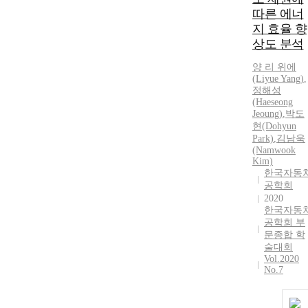
따른 에너
지 효율 향
상도 분석
양
리
위
에
(Liyue Yang)
,
정해성
(Haeseong
Jeoung)
,
박도
현(Dohyun
Park)
,
김남욱
(Namwook
Kim)
한국자동
공학회
2020
한국자동
공학회 부
문종합 학
술대회
Vol.2020
No.7