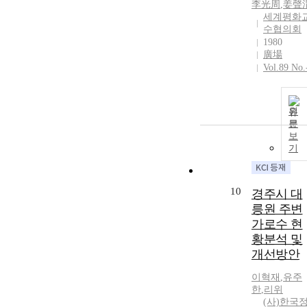
李光周
,
姜聲
세계평화
수협의회
1980
廣場
Vol.89 No.
원
문
보
기
10
경주시 대
릉원 주변
가로수 현
황분석 및
개선방안
이혁재
,
유주
한
,
리위
(사)한국