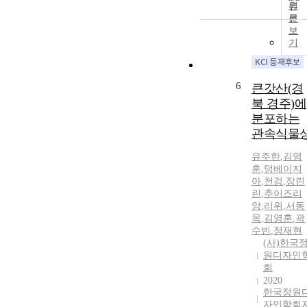
원
문
보
기
6
큰갓산(경
북 경주)에
분포하는
관속식물
유주한
,
김영
훈
,
덩베이지
아
,
천겅
,
장린
린
,
추이즈리
앙
,
리위
,
서동
목
,
김영훈
,
곽
수빈
,
정재현
(사)한국
원디자인
회
2020
한국정원
자인학회