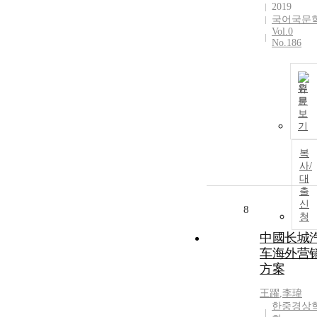
2019
국어국문
Vol.0
No.186
원
문
보
기
복
사/
대
출
신
8
청
中國长城
车海外营
方案
王躍
,
李瑋
한중경상