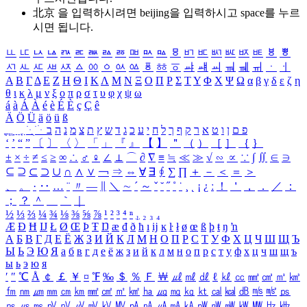
北京 을 입력하시려면
beijing
을 입력하시고 space를 누르
시면 됩니다.
ㅥ
ㅦ
ㅧ
ㅨ
ㅩ
ㅪ
ㅫ
ㅬ
ㅭ
ㅮ
ㅯ
ㅰ
ㅱ
ㅲ
ㅳ
ㅴ
ㅵ
ㅶ
ㅷ
ㅸ
ㅹ
ㅺ
ㅻ
ㅼ
ㅽ
ㅾ
ㅿ
ㆀ
ㆁ
ㆂ
ㆃ
ㆄ
ㆅ
ㆆ
ㆇ
ㆈ
ㆉ
ㆊ
ㆋ
ㆌ
ㆍ
ㆎ
Α
Β
Γ
Δ
Ε
Ζ
Η
Θ
Ι
Κ
Λ
Μ
Ν
Ξ
Ο
Π
Ρ
Σ
Τ
Υ
Φ
Χ
Ψ
Ω
α
β
γ
δ
ε
ζ
η
θ
ι
κ
λ
μ
ν
ξ
ο
π
ρ
σ
τ
υ
φ
χ
ψ
ω
á
à
Á
À
é
è
É
È
ç
Ç
ê
Ä
Ö
Ü
ä
ö
ü
ß
ְ
ֳ
ֲ
ֱ
ָ
ַ
ֵ
ֶ
ִ
ֹ
ּ
ֻ
ׂ
ׁ
ּ
ב
ה
נ
מ
צ
ת
ץ
ש
ד
ג
כ
ע
י
ח
ל
ך
ף
ק
ר
א
ט
ו
ן
ם
פ
‘
’
“
”
〔
〕
〈
〉
「
」
『
』
【
】
＂
（
）
［
］
｛
｝
±
×
÷
≠
≤
≥
∞
∴
♂
♀
∠
⊥
⌒
∂
∇
≡
≒
≪
≫
√
∽
∝
∵
∫
∬
∈
∋
⊆
⊇
⊂
⊃
∪
∩
∧
∨
￢
⇒
⇔
∀
∃
∮
∑
∏
＋
－
＜
＝
＞
、
。
·
‥
…
¨
〃
―
∥
＼
∼
´
～
ˇ
˘
˝
˚
˙
¸
˛
¡
¿
ː
！
＇
，
．
／
：
；
？
＾
＿
｀
｜
½
⅓
⅔
¼
¾
⅛
⅜
⅝
⅞
¹
²
³
⁴
ⁿ
₁
₂
₃
₄
Æ
Ð
Ħ
Ĳ
Ł
Ø
Œ
Þ
Ŧ
Ŋ
æ
đ
ð
ħ
ı
ĳ
ĸ
ŀ
ł
ø
œ
ß
þ
ŧ
ŋ
ŉ
А
Б
В
Г
Д
Е
Ё
Ж
З
И
Й
К
Л
М
Н
О
П
Р
С
Т
У
Ф
Х
Ц
Ч
Ш
Щ
Ъ
Ы
Ь
Э
Ю
Я
а
б
в
г
д
е
ё
ж
з
и
й
к
л
м
н
о
п
р
с
т
у
ф
х
ц
ч
ш
щ
ъ
ы
ь
э
ю
я
′
″
℃
Å
￠
￡
￥
¤
℉
‰
＄
％
Ｆ
￦
㎕
㎖
㎗
ℓ
㎘
㏄
㎣
㎤
㎥
㎦
㎙
㎚
㎛
㎜
㎝
㎞
㎟
㎠
㎡
㎢
㏊
㎍
㎎
㎏
㏏
㎈
㎉
㏈
㎧
㎨
㎰
㎱
㎲
㎳
㎴
㎵
㎶
㎷
㎸
㎹
㎀
㎁
㎂
㎃
㎄
㎺
㎻
㎽
㎾
㎿
㎐
㎑