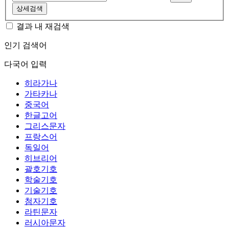
상세검색
결과 내 재검색
인기 검색어
다국어 입력
히라가나
가타카나
중국어
한글고어
그리스문자
프랑스어
독일어
히브리어
괄호기호
학술기호
기술기호
첨자기호
라틴문자
러시아문자