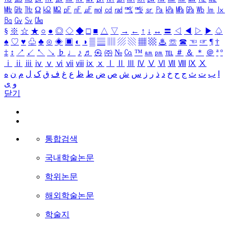
㎒
㎓
㎔
Ω
㏀
㏁
㎊
㎋
㎌
㏖
㏅
㎭
㎮
㎯
㏛
㎩
㎪
㎫
㎬
㏝
㏐
㏓
㏃
㏉
㏜
㏆
§
※
☆
★
○
●
◎
◇
◆
□
■
△
▽
→
←
↑
↓
↔
〓
◁
◀
▷
▶
♤
♠
♡
♥
♧
♣
⊙
◈
▣
◐
◑
▒
▤
▥
▨
▧
▦
▩
♨
☏
☎
☜
☞
¶
†
‡
↕
↗
↙
↖
↘
♭
♩
♪
♬
㉿
㈜
№
㏇
™
㏂
㏘
℡
＃
＆
＊
＠
ª
º
ⅰ
ⅱ
ⅲ
ⅳ
ⅴ
ⅵ
ⅶ
ⅷ
ⅸ
ⅹ
Ⅰ
Ⅱ
Ⅲ
Ⅳ
Ⅴ
Ⅵ
Ⅶ
Ⅷ
Ⅸ
Ⅹ
ا
ب
ت
ث
ج
ح
خ
د
ذ
ر
ز
س
ش
ص
ض
ط
ظ
ع
غ
ف
ق
ک
ل
م
ن
ه
و
ی
닫기
통합검색
국내학술논문
학위논문
해외학술논문
학술지