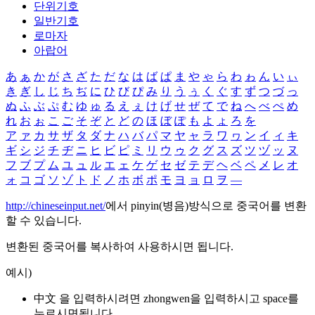
단위기호
일반기호
로마자
아랍어
あ
ぁ
か
が
さ
ざ
た
だ
な
は
ば
ぱ
ま
や
ゃ
ら
わ
ゎ
ん
い
ぃ
き
ぎ
し
じ
ち
ぢ
に
ひ
び
ぴ
み
り
う
ぅ
く
ぐ
す
ず
つ
づ
っ
ぬ
ふ
ぶ
ぷ
む
ゆ
ゅ
る
え
ぇ
け
げ
せ
ぜ
て
で
ね
へ
べ
ぺ
め
れ
お
ぉ
こ
ご
そ
ぞ
と
ど
の
ほ
ぼ
ぽ
も
よ
ょ
ろ
を
ア
ァ
カ
サ
ザ
タ
ダ
ナ
ハ
バ
パ
マ
ヤ
ャ
ラ
ワ
ヮ
ン
イ
ィ
キ
ギ
シ
ジ
チ
ヂ
ニ
ヒ
ビ
ピ
ミ
リ
ウ
ゥ
ク
グ
ス
ズ
ツ
ヅ
ッ
ヌ
フ
ブ
プ
ム
ユ
ュ
ル
エ
ェ
ケ
ゲ
セ
ゼ
テ
デ
ヘ
ベ
ペ
メ
レ
オ
ォ
コ
ゴ
ソ
ゾ
ト
ド
ノ
ホ
ボ
ポ
モ
ヨ
ョ
ロ
ヲ
―
http://chineseinput.net/
에서 pinyin(병음)방식으로 중국어를 변환
할 수 있습니다.
변환된 중국어를 복사하여 사용하시면 됩니다.
예시)
中文 을 입력하시려면
zhongwen
을 입력하시고 space를
누르시면됩니다.