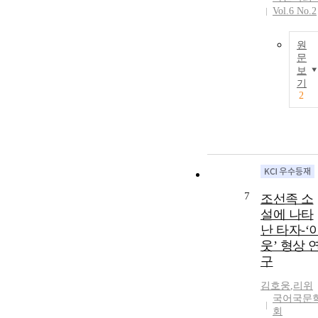
Vol.6 No.2
원
문
보
기
2
7
조선족 소
설에 나타
난 타자-‘
웃’ 형상 
구
김호웅
,
리위
국어국문
회