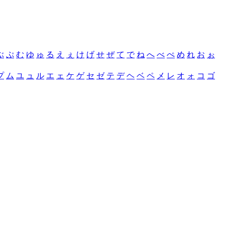
ぶ
ぷ
む
ゆ
ゅ
る
え
ぇ
け
げ
せ
ぜ
て
で
ね
へ
べ
ぺ
め
れ
お
ぉ
プ
ム
ユ
ュ
ル
エ
ェ
ケ
ゲ
セ
ゼ
テ
デ
ヘ
ベ
ペ
メ
レ
オ
ォ
コ
ゴ