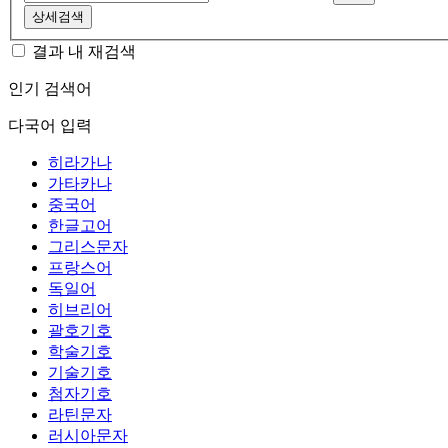
상세검색
결과 내 재검색
인기 검색어
다국어 입력
히라가나
가타카나
중국어
한글고어
그리스문자
프랑스어
독일어
히브리어
괄호기호
학술기호
기술기호
첨자기호
라틴문자
러시아문자