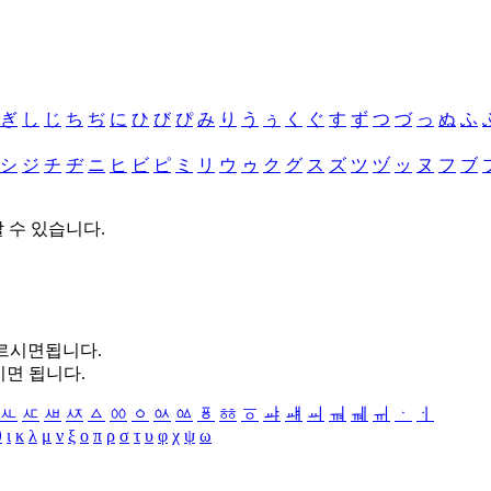
ぎ
し
じ
ち
ぢ
に
ひ
び
ぴ
み
り
う
ぅ
く
ぐ
す
ず
つ
づ
っ
ぬ
ふ
シ
ジ
チ
ヂ
ニ
ヒ
ビ
ピ
ミ
リ
ウ
ゥ
ク
グ
ス
ズ
ツ
ヅ
ッ
ヌ
フ
ブ
할 수 있습니다.
누르시면됩니다.
시면 됩니다.
ㅻ
ㅼ
ㅽ
ㅾ
ㅿ
ㆀ
ㆁ
ㆂ
ㆃ
ㆄ
ㆅ
ㆆ
ㆇ
ㆈ
ㆉ
ㆊ
ㆋ
ㆌ
ㆍ
ㆎ
θ
ι
κ
λ
μ
ν
ξ
ο
π
ρ
σ
τ
υ
φ
χ
ψ
ω