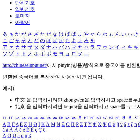
단위기호
일반기호
로마자
아랍어
あ
ぁ
か
が
さ
ざ
た
だ
な
は
ば
ぱ
ま
や
ゃ
ら
わ
ゎ
ん
い
ぃ
き
こ
ご
そ
ぞ
と
ど
の
ほ
ぼ
ぽ
も
よ
ょ
ろ
を
ア
ァ
カ
サ
ザ
タ
ダ
ナ
ハ
バ
パ
マ
ヤ
ャ
ラ
ワ
ヮ
ン
イ
ィ
キ
ギ
ソ
ゾ
ト
ド
ノ
ホ
ボ
ポ
モ
ヨ
ョ
ロ
ヲ
―
http://chineseinput.net/
에서 pinyin(병음)방식으로 중국어를 변환
변환된 중국어를 복사하여 사용하시면 됩니다.
예시)
中文 을 입력하시려면
zhongwen
을 입력하시고 space를
北京 을 입력하시려면
beijing
을 입력하시고 space를 누르
ㅥ
ㅦ
ㅧ
ㅨ
ㅩ
ㅪ
ㅫ
ㅬ
ㅭ
ㅮ
ㅯ
ㅰ
ㅱ
ㅲ
ㅳ
ㅴ
ㅵ
ㅶ
ㅷ
ㅸ
ㅹ
ㅺ
Α
Β
Γ
Δ
Ε
Ζ
Η
Θ
Ι
Κ
Λ
Μ
Ν
Ξ
Ο
Π
Ρ
Σ
Τ
Υ
Φ
Χ
Ψ
Ω
α
β
γ
δ
ε
ζ
η
á
à
Á
À
é
è
É
È
ç
Ç
ê
Ä
Ö
Ü
ä
ö
ü
ß