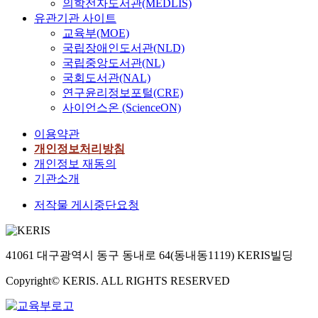
의학전자도서관(MEDLIS)
합
배
유관기관 사이트
에
교
교육부(MOE)
희
수
국립장애인도서관(NLD)
망
와
국립중앙도서관(NL)
이
유
국회도서관(NAL)
라
동
연구윤리정보포털(CRE)
는
식
사이언스온 (ScienceON)
주
교
제
수
이용약관
가
는
개인정보처리방침
나
동
개인정보 재동의
타
지
기관소개
나
사
는
대
저작물 게시중단요청
것
학
이
과
이
깊
런
은
41061 대구광역시 동구 동내로 64(동내동1119) KERIS빌딩
증
관
거
Copyright© KERIS. ALL RIGHTS RESERVED
계
이
가
다
있