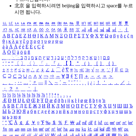
北京 을 입력하시려면
beijing
을 입력하시고 space를 누르
시면 됩니다.
ㅥ
ㅦ
ㅧ
ㅨ
ㅩ
ㅪ
ㅫ
ㅬ
ㅭ
ㅮ
ㅯ
ㅰ
ㅱ
ㅲ
ㅳ
ㅴ
ㅵ
ㅶ
ㅷ
ㅸ
ㅹ
ㅺ
ㅻ
ㅼ
ㅽ
ㅾ
ㅿ
ㆀ
ㆁ
ㆂ
ㆃ
ㆄ
ㆅ
ㆆ
ㆇ
ㆈ
ㆉ
ㆊ
ㆋ
ㆌ
ㆍ
ㆎ
Α
Β
Γ
Δ
Ε
Ζ
Η
Θ
Ι
Κ
Λ
Μ
Ν
Ξ
Ο
Π
Ρ
Σ
Τ
Υ
Φ
Χ
Ψ
Ω
α
β
γ
δ
ε
ζ
η
θ
ι
κ
λ
μ
ν
ξ
ο
π
ρ
σ
τ
υ
φ
χ
ψ
ω
á
à
Á
À
é
è
É
È
ç
Ç
ê
Ä
Ö
Ü
ä
ö
ü
ß
ְ
ֳ
ֲ
ֱ
ָ
ַ
ֵ
ֶ
ִ
ֹ
ּ
ֻ
ׂ
ׁ
ּ
ב
ה
נ
מ
צ
ת
ץ
ש
ד
ג
כ
ע
י
ח
ל
ך
ף
ק
ר
א
ט
ו
ן
ם
פ
‘
’
“
”
〔
〕
〈
〉
「
」
『
』
【
】
＂
（
）
［
］
｛
｝
±
×
÷
≠
≤
≥
∞
∴
♂
♀
∠
⊥
⌒
∂
∇
≡
≒
≪
≫
√
∽
∝
∵
∫
∬
∈
∋
⊆
⊇
⊂
⊃
∪
∩
∧
∨
￢
⇒
⇔
∀
∃
∮
∑
∏
＋
－
＜
＝
＞
、
。
·
‥
…
¨
〃
―
∥
＼
∼
´
～
ˇ
˘
˝
˚
˙
¸
˛
¡
¿
ː
！
＇
，
．
／
：
；
？
＾
＿
｀
｜
½
⅓
⅔
¼
¾
⅛
⅜
⅝
⅞
¹
²
³
⁴
ⁿ
₁
₂
₃
₄
Æ
Ð
Ħ
Ĳ
Ł
Ø
Œ
Þ
Ŧ
Ŋ
æ
đ
ð
ħ
ı
ĳ
ĸ
ŀ
ł
ø
œ
ß
þ
ŧ
ŋ
ŉ
А
Б
В
Г
Д
Е
Ё
Ж
З
И
Й
К
Л
М
Н
О
П
Р
С
Т
У
Ф
Х
Ц
Ч
Ш
Щ
Ъ
Ы
Ь
Э
Ю
Я
а
б
в
г
д
е
ё
ж
з
и
й
к
л
м
н
о
п
р
с
т
у
ф
х
ц
ч
ш
щ
ъ
ы
ь
э
ю
я
′
″
℃
Å
￠
￡
￥
¤
℉
‰
＄
％
Ｆ
￦
㎕
㎖
㎗
ℓ
㎘
㏄
㎣
㎤
㎥
㎦
㎙
㎚
㎛
㎜
㎝
㎞
㎟
㎠
㎡
㎢
㏊
㎍
㎎
㎏
㏏
㎈
㎉
㏈
㎧
㎨
㎰
㎱
㎲
㎳
㎴
㎵
㎶
㎷
㎸
㎹
㎀
㎁
㎂
㎃
㎄
㎺
㎻
㎽
㎾
㎿
㎐
㎑