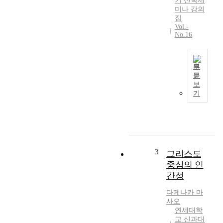
기 신학세
세
미나 강의
계
집
Vol.-
이
No.16
며
,
그
원
것
문
은
연
보
복
세
기
잡
대
할
학
뿐
교
만
와
아
동
니
지
3
그리스도
라
사
중심의 인
매
대
간성
우
학
스
은
다케나카
마
트
오
사오
레
랫
연세대학
스
교 신과대
동