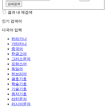
상세검색
결과 내 재검색
인기 검색어
다국어 입력
히라가나
가타카나
중국어
한글고어
그리스문자
프랑스어
독일어
히브리어
괄호기호
학술기호
기술기호
첨자기호
라틴문자
러시아문자