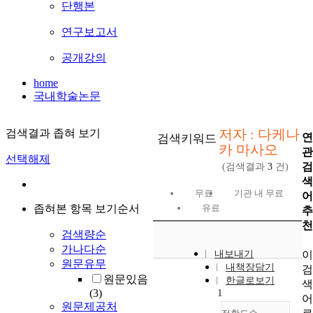
단행본
연구보고서
공개강의
home
국내학술논문
저자 : 다케나
검색결과 좁혀 보기
연
검색키워드
카 마사오
관
선택해제
검
(검색결과
3
건)
색
무료
기관 내 무료
어
좁혀본 항목 보기순서
유료
추
천
검색량순
가나다순
이
내보내기
원문유무
내책장담기
검
원문있음
한글로보기
색
(3)
1
어
원문제공처