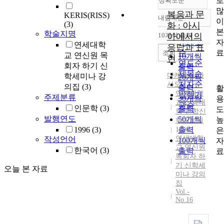
로
정확도순
많
복음과 문
KERIS(RISS)
내림차순
이
정확도
(3)
화 : 아시
본
순
학술지명
10개씩 출력
아에서의
내림차순
자
인기도
연세대학
응답과 표
료
순
조회
교 연신원 목
10개씩
현
연도순
회자 하기 신
출력
제목순
다케나카
마
학세미나 강
20개씩
저자순
사오
의집
(3)
출력
활
연세대학
발행기
주제분류
30개씩
용
교 신과대
관순
인문학
(3)
출력
도
학·연합신
발행연도
50개씩
높
학대학원
1996
(3)
출력
은
1996
연세대학
작성언어
100개씩
자
교 연신원
한국어
(3)
출력
료
목회자 하
기 신학세
오늘 본 자료
미나 강의
집
Vol.-
No.16