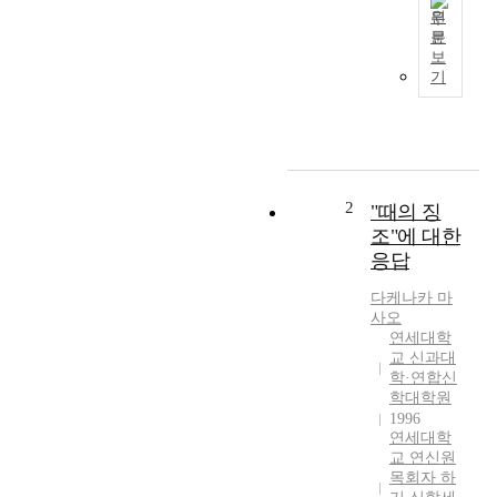
원
문
포
보
스
기
트
모
던
시
대
의
2
"때의 징
사
조"에 대한
회
응답
는
어
다케나카
마
떤
사오
점
연세대학
교 신과대
에
학·연합신
서
학대학원
는
1996
다
연세대학
양
교 연신원
화
목회자 하
된