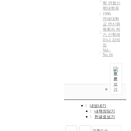
가
학·연합신
안
많
학대학원
하
고
1996
나
연세대학
답
님
교 연신원
답
의
목회자 하
한
인
기 신학세
사
도
미나 강의
회
하
집
이
Vol.-
심
다
No.16
을
.
따
그
라
러
원
신
므
문
앙
로
보
속
기
사
에
람
서
들
교
내보내기
은
제
내책장담기
안
를
한글로보기
식
해
과
왔
정확도순
치