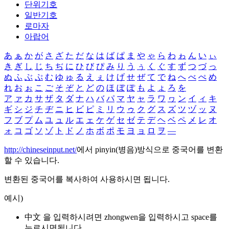
단위기호
일반기호
로마자
아랍어
あ
ぁ
か
が
さ
ざ
た
だ
な
は
ば
ぱ
ま
や
ゃ
ら
わ
ゎ
ん
い
ぃ
き
ぎ
し
じ
ち
ぢ
に
ひ
び
ぴ
み
り
う
ぅ
く
ぐ
す
ず
つ
づ
っ
ぬ
ふ
ぶ
ぷ
む
ゆ
ゅ
る
え
ぇ
け
げ
せ
ぜ
て
で
ね
へ
べ
ぺ
め
れ
お
ぉ
こ
ご
そ
ぞ
と
ど
の
ほ
ぼ
ぽ
も
よ
ょ
ろ
を
ア
ァ
カ
サ
ザ
タ
ダ
ナ
ハ
バ
パ
マ
ヤ
ャ
ラ
ワ
ヮ
ン
イ
ィ
キ
ギ
シ
ジ
チ
ヂ
ニ
ヒ
ビ
ピ
ミ
リ
ウ
ゥ
ク
グ
ス
ズ
ツ
ヅ
ッ
ヌ
フ
ブ
プ
ム
ユ
ュ
ル
エ
ェ
ケ
ゲ
セ
ゼ
テ
デ
ヘ
ベ
ペ
メ
レ
オ
ォ
コ
ゴ
ソ
ゾ
ト
ド
ノ
ホ
ボ
ポ
モ
ヨ
ョ
ロ
ヲ
―
http://chineseinput.net/
에서 pinyin(병음)방식으로 중국어를 변환
할 수 있습니다.
변환된 중국어를 복사하여 사용하시면 됩니다.
예시)
中文 을 입력하시려면
zhongwen
을 입력하시고 space를
누르시면됩니다.