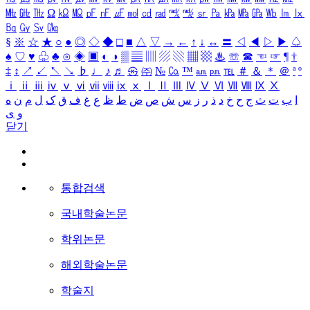
㎒
㎓
㎔
Ω
㏀
㏁
㎊
㎋
㎌
㏖
㏅
㎭
㎮
㎯
㏛
㎩
㎪
㎫
㎬
㏝
㏐
㏓
㏃
㏉
㏜
㏆
§
※
☆
★
○
●
◎
◇
◆
□
■
△
▽
→
←
↑
↓
↔
〓
◁
◀
▷
▶
♤
♠
♡
♥
♧
♣
⊙
◈
▣
◐
◑
▒
▤
▥
▨
▧
▦
▩
♨
☏
☎
☜
☞
¶
†
‡
↕
↗
↙
↖
↘
♭
♩
♪
♬
㉿
㈜
№
㏇
™
㏂
㏘
℡
＃
＆
＊
＠
ª
º
ⅰ
ⅱ
ⅲ
ⅳ
ⅴ
ⅵ
ⅶ
ⅷ
ⅸ
ⅹ
Ⅰ
Ⅱ
Ⅲ
Ⅳ
Ⅴ
Ⅵ
Ⅶ
Ⅷ
Ⅸ
Ⅹ
ا
ب
ت
ث
ج
ح
خ
د
ذ
ر
ز
س
ش
ص
ض
ط
ظ
ع
غ
ف
ق
ک
ل
م
ن
ه
و
ی
닫기
통합검색
국내학술논문
학위논문
해외학술논문
학술지