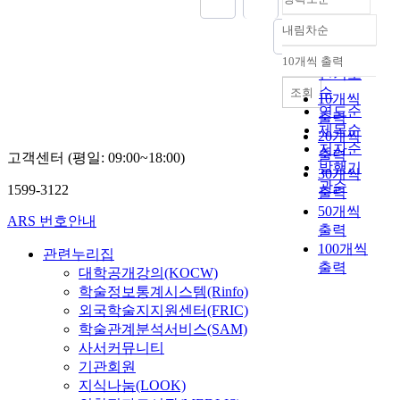
다
유
.
내림차순
와
정확도
민
희
순
중
10개씩 출력
내림차순
망
인기도
신
을
순
조회
학
10개씩
찾
연도순
을
출력
고
제목순
전
20개씩
있
개
저자순
출력
고객센터 (평일: 09:00~18:00)
다
했
발행기
30개씩
.
던
관순
1599-3122
출력
앞
서
50개씩
으
남
ARS 번호안내
출력
로
동
100개씩
열
관련누리집
교
출력
리
대학공개강의(KOCW)
수
는
를
학술정보통계시스템(Rinfo)
에
비
외국학술지지원센터(FRIC)
큐
롯
학술관계분석서비스(SAM)
메
해
사서커뮤니티
디
서
기관회원
칼
민
지식나눔(LOOK)
회
경