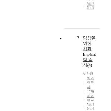
Vol.6
No.3
9
임상을
위한
치과
Implant
의 술
식(4)
노철진
치과
연구
사
1979
치과
연구
Vol.6
No.4