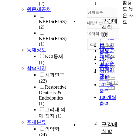
활용
(2)
1
도 높
원문제공처
정확도순
은 자
구강매
KERIS(RISS)
료
내림차순
정확도
(2)
식학
순
10개씩 출력
(8)
내림차순
인기도
KERIS(RISS)
(1)
순
조회
노철진
10개씩
등재정보
연도순
치과
출력
연구
KCI등재
제목순
20개씩
사
(1)
저자순
출력
1985
학술지명
발행기
30개씩
치과
치과연구
관순
연구
출력
(22)
Vol.17
50개씩
Restorative
No.3
출력
Dentistry &
100개씩
Endodontics
(1)
출력
고려대 의
대 잡지
(1)
주제분류
2
구강매
의약학
식학
(24)