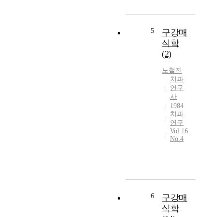
5
구강매
식학
(2)
노철진
치과
연구
사
1984
치과
연구
Vol.16
No.4
6
구강매
식학