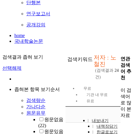
단행본
연구보고서
공개강의
home
국내학술논문
저자 : 노
검색결과 좁혀 보기
연관
검색키워드
철진
검색
선택해제
(검색결과
24
어 추
건)
천
무료
좁혀본 항목 보기순서
이 검
기관 내 무료
색어
검색량순
유료
로 많
가나다순
이 본
원문유무
자료
원문없음
내보내기
(22)
내책장담기
원문있음
한글로보기