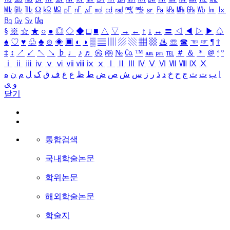
㎒
㎓
㎔
Ω
㏀
㏁
㎊
㎋
㎌
㏖
㏅
㎭
㎮
㎯
㏛
㎩
㎪
㎫
㎬
㏝
㏐
㏓
㏃
㏉
㏜
㏆
§
※
☆
★
○
●
◎
◇
◆
□
■
△
▽
→
←
↑
↓
↔
〓
◁
◀
▷
▶
♤
♠
♡
♥
♧
♣
⊙
◈
▣
◐
◑
▒
▤
▥
▨
▧
▦
▩
♨
☏
☎
☜
☞
¶
†
‡
↕
↗
↙
↖
↘
♭
♩
♪
♬
㉿
㈜
№
㏇
™
㏂
㏘
℡
＃
＆
＊
＠
ª
º
ⅰ
ⅱ
ⅲ
ⅳ
ⅴ
ⅵ
ⅶ
ⅷ
ⅸ
ⅹ
Ⅰ
Ⅱ
Ⅲ
Ⅳ
Ⅴ
Ⅵ
Ⅶ
Ⅷ
Ⅸ
Ⅹ
ا
ب
ت
ث
ج
ح
خ
د
ذ
ر
ز
س
ش
ص
ض
ط
ظ
ع
غ
ف
ق
ک
ل
م
ن
ه
و
ی
닫기
통합검색
국내학술논문
학위논문
해외학술논문
학술지