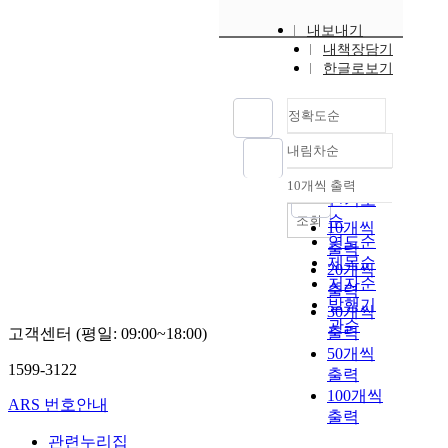
내보내기
내책장담기
한글로보기
정확도순
내림차순
정확도
순
10개씩 출력
내림차순
인기도
순
조회
10개씩
연도순
출력
제목순
20개씩
저자순
출력
발행기
30개씩
관순
출력
고객센터 (평일: 09:00~18:00)
50개씩
1599-3122
출력
100개씩
ARS 번호안내
출력
관련누리집