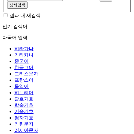
상세검색
결과 내 재검색
인기 검색어
다국어 입력
히라가나
가타카나
중국어
한글고어
그리스문자
프랑스어
독일어
히브리어
괄호기호
학술기호
기술기호
첨자기호
라틴문자
러시아문자