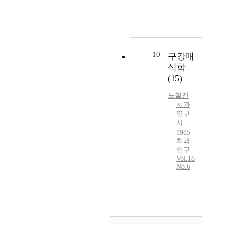
10
구강매
식학
(15)
노철진
치과
연구
사
1985
치과
연구
Vol.18
No.6