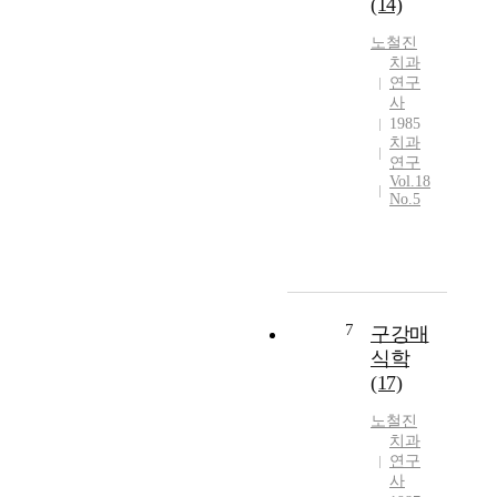
(14)
노철진
치과
연구
사
1985
치과
연구
Vol.18
No.5
7
구강매
식학
(17)
노철진
치과
연구
사