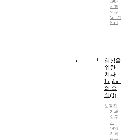
1987
치과
연구
Vol.21
No.1
8
임상을
위한
치과
Implant
의 술
식(3)
노철진
치과
연구
사
1979
치과
연구