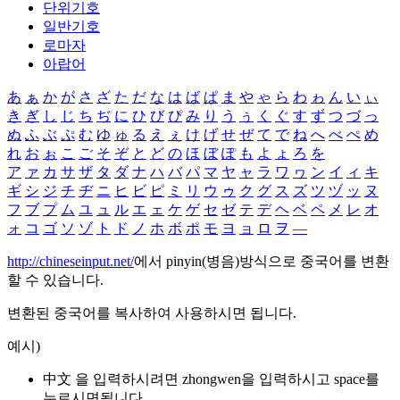
단위기호
일반기호
로마자
아랍어
あ
ぁ
か
が
さ
ざ
た
だ
な
は
ば
ぱ
ま
や
ゃ
ら
わ
ゎ
ん
い
ぃ
き
ぎ
し
じ
ち
ぢ
に
ひ
び
ぴ
み
り
う
ぅ
く
ぐ
す
ず
つ
づ
っ
ぬ
ふ
ぶ
ぷ
む
ゆ
ゅ
る
え
ぇ
け
げ
せ
ぜ
て
で
ね
へ
べ
ぺ
め
れ
お
ぉ
こ
ご
そ
ぞ
と
ど
の
ほ
ぼ
ぽ
も
よ
ょ
ろ
を
ア
ァ
カ
サ
ザ
タ
ダ
ナ
ハ
バ
パ
マ
ヤ
ャ
ラ
ワ
ヮ
ン
イ
ィ
キ
ギ
シ
ジ
チ
ヂ
ニ
ヒ
ビ
ピ
ミ
リ
ウ
ゥ
ク
グ
ス
ズ
ツ
ヅ
ッ
ヌ
フ
ブ
プ
ム
ユ
ュ
ル
エ
ェ
ケ
ゲ
セ
ゼ
テ
デ
ヘ
ベ
ペ
メ
レ
オ
ォ
コ
ゴ
ソ
ゾ
ト
ド
ノ
ホ
ボ
ポ
モ
ヨ
ョ
ロ
ヲ
―
http://chineseinput.net/
에서 pinyin(병음)방식으로 중국어를 변환
할 수 있습니다.
변환된 중국어를 복사하여 사용하시면 됩니다.
예시)
中文 을 입력하시려면
zhongwen
을 입력하시고 space를
누르시면됩니다.