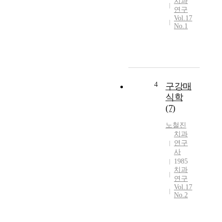
치과
연구
Vol.17
No.1
4
구강매
식학
(7)
노철진
치과
연구
사
1985
치과
연구
Vol.17
No.2