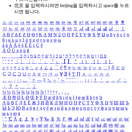
北京 을 입력하시려면
beijing
을 입력하시고 space를 누르
시면 됩니다.
ㅥ
ㅦ
ㅧ
ㅨ
ㅩ
ㅪ
ㅫ
ㅬ
ㅭ
ㅮ
ㅯ
ㅰ
ㅱ
ㅲ
ㅳ
ㅴ
ㅵ
ㅶ
ㅷ
ㅸ
ㅹ
ㅺ
ㅻ
ㅼ
ㅽ
ㅾ
ㅿ
ㆀ
ㆁ
ㆂ
ㆃ
ㆄ
ㆅ
ㆆ
ㆇ
ㆈ
ㆉ
ㆊ
ㆋ
ㆌ
ㆍ
ㆎ
Α
Β
Γ
Δ
Ε
Ζ
Η
Θ
Ι
Κ
Λ
Μ
Ν
Ξ
Ο
Π
Ρ
Σ
Τ
Υ
Φ
Χ
Ψ
Ω
α
β
γ
δ
ε
ζ
η
θ
ι
κ
λ
μ
ν
ξ
ο
π
ρ
σ
τ
υ
φ
χ
ψ
ω
á
à
Á
À
é
è
É
È
ç
Ç
ê
Ä
Ö
Ü
ä
ö
ü
ß
ְ
ֳ
ֲ
ֱ
ָ
ַ
ֵ
ֶ
ִ
ֹ
ּ
ֻ
ׂ
ׁ
ּ
ב
ה
נ
מ
צ
ת
ץ
ש
ד
ג
כ
ע
י
ח
ל
ך
ף
ק
ר
א
ט
ו
ן
ם
פ
‘
’
“
”
〔
〕
〈
〉
「
」
『
』
【
】
＂
（
）
［
］
｛
｝
±
×
÷
≠
≤
≥
∞
∴
♂
♀
∠
⊥
⌒
∂
∇
≡
≒
≪
≫
√
∽
∝
∵
∫
∬
∈
∋
⊆
⊇
⊂
⊃
∪
∩
∧
∨
￢
⇒
⇔
∀
∃
∮
∑
∏
＋
－
＜
＝
＞
、
。
·
‥
…
¨
〃
―
∥
＼
∼
´
～
ˇ
˘
˝
˚
˙
¸
˛
¡
¿
ː
！
＇
，
．
／
：
；
？
＾
＿
｀
｜
½
⅓
⅔
¼
¾
⅛
⅜
⅝
⅞
¹
²
³
⁴
ⁿ
₁
₂
₃
₄
Æ
Ð
Ħ
Ĳ
Ł
Ø
Œ
Þ
Ŧ
Ŋ
æ
đ
ð
ħ
ı
ĳ
ĸ
ŀ
ł
ø
œ
ß
þ
ŧ
ŋ
ŉ
А
Б
В
Г
Д
Е
Ё
Ж
З
И
Й
К
Л
М
Н
О
П
Р
С
Т
У
Ф
Х
Ц
Ч
Ш
Щ
Ъ
Ы
Ь
Э
Ю
Я
а
б
в
г
д
е
ё
ж
з
и
й
к
л
м
н
о
п
р
с
т
у
ф
х
ц
ч
ш
щ
ъ
ы
ь
э
ю
я
′
″
℃
Å
￠
￡
￥
¤
℉
‰
＄
％
Ｆ
￦
㎕
㎖
㎗
ℓ
㎘
㏄
㎣
㎤
㎥
㎦
㎙
㎚
㎛
㎜
㎝
㎞
㎟
㎠
㎡
㎢
㏊
㎍
㎎
㎏
㏏
㎈
㎉
㏈
㎧
㎨
㎰
㎱
㎲
㎳
㎴
㎵
㎶
㎷
㎸
㎹
㎀
㎁
㎂
㎃
㎄
㎺
㎻
㎽
㎾
㎿
㎐
㎑