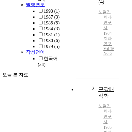
(4)
발행연도
1993
(1)
노철진
1987
(3)
치과
1985
(5)
연구
사
1984
(3)
1984
1981
(1)
치과
1980
(6)
연구
1979
(5)
Vol.16
작성언어
No.6
한국어
(24)
오늘 본 자료
3
구강매
식학
노철진
치과
연구
사
1985