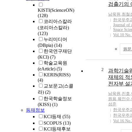
검출기의 
KISTI(ScienceON)
남욱원
,
최철
(128)
한국우주
코리아스칼라
Journal of
(코리아스칼라)
Space Scie
(123)
Vol.10 No.
누리미디어
(DBpia)
(14)
원문
한국연구재단
(KCI)
(7)
학술교육원
(eArticle)
(5)
2
과학기술위
KERIS(RISS)
재체의 적
(4)
전자부 설
교보문고(스콜
라)
(2)
남욱원
,
진호
,
한국학술정보
원용
,
육인수
,
(KISS)
(1)
성준
등재정보
한국우주
한국우주
KCI등재
(55)
Vol.16 No.
SCOPUS
(13)
KCI등재후보