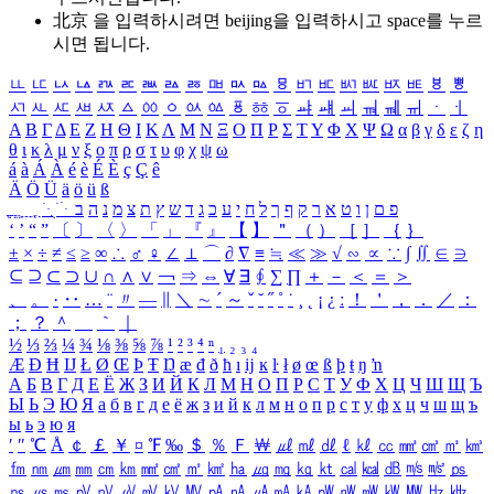
北京 을 입력하시려면
beijing
을 입력하시고 space를 누르
시면 됩니다.
ㅥ
ㅦ
ㅧ
ㅨ
ㅩ
ㅪ
ㅫ
ㅬ
ㅭ
ㅮ
ㅯ
ㅰ
ㅱ
ㅲ
ㅳ
ㅴ
ㅵ
ㅶ
ㅷ
ㅸ
ㅹ
ㅺ
ㅻ
ㅼ
ㅽ
ㅾ
ㅿ
ㆀ
ㆁ
ㆂ
ㆃ
ㆄ
ㆅ
ㆆ
ㆇ
ㆈ
ㆉ
ㆊ
ㆋ
ㆌ
ㆍ
ㆎ
Α
Β
Γ
Δ
Ε
Ζ
Η
Θ
Ι
Κ
Λ
Μ
Ν
Ξ
Ο
Π
Ρ
Σ
Τ
Υ
Φ
Χ
Ψ
Ω
α
β
γ
δ
ε
ζ
η
θ
ι
κ
λ
μ
ν
ξ
ο
π
ρ
σ
τ
υ
φ
χ
ψ
ω
á
à
Á
À
é
è
É
È
ç
Ç
ê
Ä
Ö
Ü
ä
ö
ü
ß
ְ
ֳ
ֲ
ֱ
ָ
ַ
ֵ
ֶ
ִ
ֹ
ּ
ֻ
ׂ
ׁ
ּ
ב
ה
נ
מ
צ
ת
ץ
ש
ד
ג
כ
ע
י
ח
ל
ך
ף
ק
ר
א
ט
ו
ן
ם
פ
‘
’
“
”
〔
〕
〈
〉
「
」
『
』
【
】
＂
（
）
［
］
｛
｝
±
×
÷
≠
≤
≥
∞
∴
♂
♀
∠
⊥
⌒
∂
∇
≡
≒
≪
≫
√
∽
∝
∵
∫
∬
∈
∋
⊆
⊇
⊂
⊃
∪
∩
∧
∨
￢
⇒
⇔
∀
∃
∮
∑
∏
＋
－
＜
＝
＞
、
。
·
‥
…
¨
〃
―
∥
＼
∼
´
～
ˇ
˘
˝
˚
˙
¸
˛
¡
¿
ː
！
＇
，
．
／
：
；
？
＾
＿
｀
｜
½
⅓
⅔
¼
¾
⅛
⅜
⅝
⅞
¹
²
³
⁴
ⁿ
₁
₂
₃
₄
Æ
Ð
Ħ
Ĳ
Ł
Ø
Œ
Þ
Ŧ
Ŋ
æ
đ
ð
ħ
ı
ĳ
ĸ
ŀ
ł
ø
œ
ß
þ
ŧ
ŋ
ŉ
А
Б
В
Г
Д
Е
Ё
Ж
З
И
Й
К
Л
М
Н
О
П
Р
С
Т
У
Ф
Х
Ц
Ч
Ш
Щ
Ъ
Ы
Ь
Э
Ю
Я
а
б
в
г
д
е
ё
ж
з
и
й
к
л
м
н
о
п
р
с
т
у
ф
х
ц
ч
ш
щ
ъ
ы
ь
э
ю
я
′
″
℃
Å
￠
￡
￥
¤
℉
‰
＄
％
Ｆ
￦
㎕
㎖
㎗
ℓ
㎘
㏄
㎣
㎤
㎥
㎦
㎙
㎚
㎛
㎜
㎝
㎞
㎟
㎠
㎡
㎢
㏊
㎍
㎎
㎏
㏏
㎈
㎉
㏈
㎧
㎨
㎰
㎱
㎲
㎳
㎴
㎵
㎶
㎷
㎸
㎹
㎀
㎁
㎂
㎃
㎄
㎺
㎻
㎽
㎾
㎿
㎐
㎑