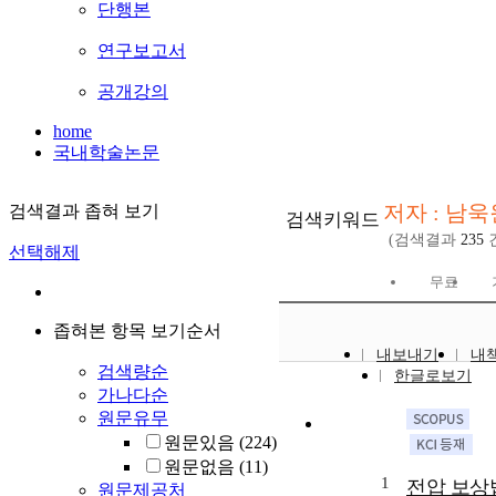
단행본
연구보고서
공개강의
home
국내학술논문
저자 : 남욱
검색결과 좁혀 보기
검색키워드
(검색결과
235
선택해제
무료
좁혀본 항목 보기순서
내보내기
내
검색량순
한글로보기
가나다순
원문유무
원문있음
(224)
원문없음
(11)
1
전압 보상
원문제공처