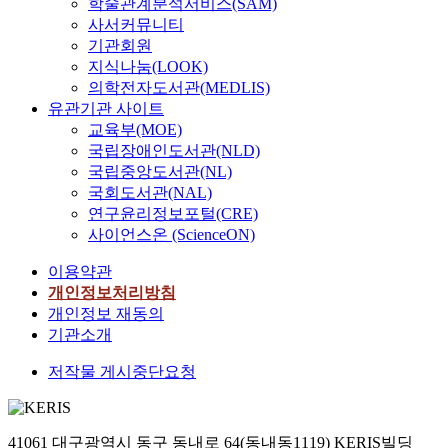
학술관계분석서비스(SAM)
사서커뮤니티
기관회원
지식나눔(LOOK)
의학전자도서관(MEDLIS)
유관기관 사이트
교육부(MOE)
국립장애인도서관(NLD)
국립중앙도서관(NL)
국회도서관(NAL)
연구윤리정보포털(CRE)
사이언스온 (ScienceON)
이용약관
개인정보처리방침
개인정보 재동의
기관소개
저작물 게시중단요청
41061 대구광역시 동구 동내로 64(동내동1119) KERIS빌딩