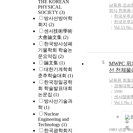
THE KOREAN
남욱원
,
조승
PHYSICAL
영식
,
한원용
,
SOCIETY
(3)
한국우주
방사선방어학
한국우주
회지
(2)
Vol.15 No.
센서技術學術
大會論文集
(2)
한국방사성폐
기물학회 학술논
문요약집
(2)
5
論文集
(1)
MWPC 위
대한기계학회
선 천체물
춘추학술대회
(1)
남욱원
,
최철
한국정밀공학
경북대학
회 학술발표대회
1990
논문집
(1)
센서技術
방사선기술과
Vol.1 No.1
학
(1)
Nuclear
Engineering and
Technology
(1)
1983 년경 
한국광학회지