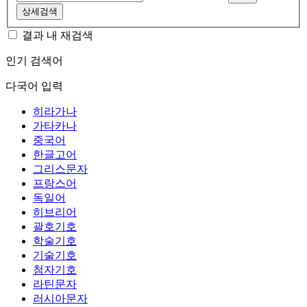
상세검색
결과 내 재검색
인기 검색어
다국어 입력
히라가나
가타카나
중국어
한글고어
그리스문자
프랑스어
독일어
히브리어
괄호기호
학술기호
기술기호
첨자기호
라틴문자
러시아문자