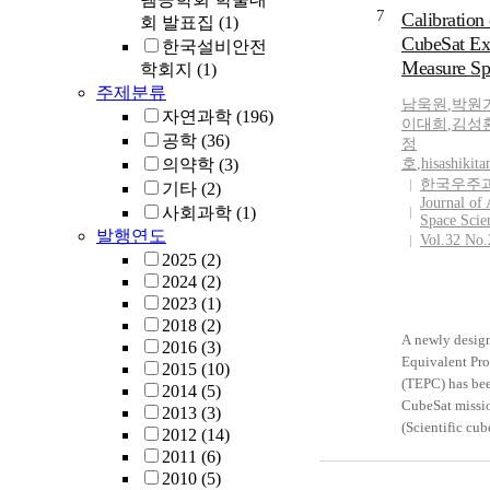
ray astrophysic
7
Calibration
회 발표집
(1)
CubeSat Ex
한국설비안전
Measure Sp
학회지
(1)
주제분류
남욱원
,
박원
자연과학
(196)
이대희
,
김성
공학
(36)
정
의약학
(3)
호
,
hisashikit
한국우주
기타
(2)
Journal of
사회과학
(1)
Space Scie
발행연도
Vol.32 No.
2025
(2)
2024
(2)
2023
(1)
2018
(2)
A newly desig
2016
(3)
Equivalent Pro
2015
(10)
(TEPC) has bee
2014
(5)
CubeSat miss
2013
(3)
(Scientific cub
2012
(14)
Instruments fo
2011
(6)
field and rAdia
2010
(5)