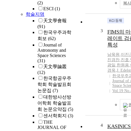
(2)
복사
ESCI
(1)
학술지명
天文學會報
(91)
3
FIMS의 
한국우주과학
레이트 검
회보
(62)
특성
Journal of
Astronomy and
남욱원
,
이진
Space Sciences
진경찬
,
진호
,
(31)
광일
,
한원용
,
天文學論叢
경욱
,
J. Edelst
(12)
한국우주
한국항공우주
Journal of
학회 학술발표회
Space Scie
논문집
(7)
Vol.19 No.
대한방사선방
어학회 학술발표
회 논문요약집
(5)
센서학회지
(3)
THE
4
KASINI
JOURNAL OF