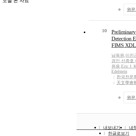
오늘 본 자료
measuring LET 
원문
easily derive t
from the compl
radiation fiel
experiment, we
10
Preliminary
obtained the li
Detection E
the TEPC with
FIMS XDL
C 290 MeV/u 
demonstrated t
남욱원
,
이진
the active radi
경인
,
선종호
,
원용
,
Eric J. 
Edelstein
한국천문
天文學會
원문
내보내기
내
한글로보기