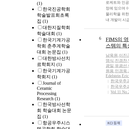
로케트와 인공
(1)
정에 있으며 이
한국진공학회
물리학을 위한
학술발표회초록
내 개발이 시
집
(1)
다. 따라서 
대한지질학회
이 이용되고 
학술대회
(1)
중 국내에서 
6
FIMS의 
한국기계가공
위치검출기를
스템의 특
학회 춘추계학술
혹은 과학탐
대회 논문집
(1)
X-선 천체물
남욱원
,
이진
대한방사선치
경우 연구 개
영식
,
진경찬
,
료학회지
(1)
향을 제시하고자 
광일
,
유광선
,
한국기계가공
원용
,
민경욱
,
sounding rocke
Edelstein
,
Eric
학회지
(1)
satellite are s
한국우주
Journal of
around 1993. 
한국우주
Ceramic
radiation senso
Vol.11 No.
Processing
observe X-ray
Research
(1)
celestial bodie
한국방사선학
space vehicleS.
회 학술대회 논문
introduce the 
집
(1)
sensitive detec
항공우주시스
works of onboa
템공학회 학술대