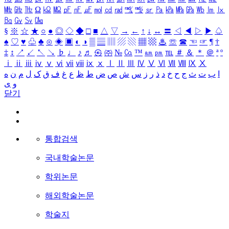
㎒
㎓
㎔
Ω
㏀
㏁
㎊
㎋
㎌
㏖
㏅
㎭
㎮
㎯
㏛
㎩
㎪
㎫
㎬
㏝
㏐
㏓
㏃
㏉
㏜
㏆
§
※
☆
★
○
●
◎
◇
◆
□
■
△
▽
→
←
↑
↓
↔
〓
◁
◀
▷
▶
♤
♠
♡
♥
♧
♣
⊙
◈
▣
◐
◑
▒
▤
▥
▨
▧
▦
▩
♨
☏
☎
☜
☞
¶
†
‡
↕
↗
↙
↖
↘
♭
♩
♪
♬
㉿
㈜
№
㏇
™
㏂
㏘
℡
＃
＆
＊
＠
ª
º
ⅰ
ⅱ
ⅲ
ⅳ
ⅴ
ⅵ
ⅶ
ⅷ
ⅸ
ⅹ
Ⅰ
Ⅱ
Ⅲ
Ⅳ
Ⅴ
Ⅵ
Ⅶ
Ⅷ
Ⅸ
Ⅹ
ا
ب
ت
ث
ج
ح
خ
د
ذ
ر
ز
س
ش
ص
ض
ط
ظ
ع
غ
ف
ق
ک
ل
م
ن
ه
و
ی
닫기
통합검색
국내학술논문
학위논문
해외학술논문
학술지