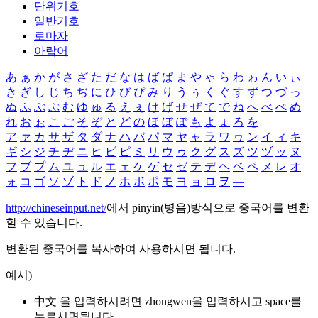
단위기호
일반기호
로마자
아랍어
あ
ぁ
か
が
さ
ざ
た
だ
な
は
ば
ぱ
ま
や
ゃ
ら
わ
ゎ
ん
い
ぃ
き
ぎ
し
じ
ち
ぢ
に
ひ
び
ぴ
み
り
う
ぅ
く
ぐ
す
ず
つ
づ
っ
ぬ
ふ
ぶ
ぷ
む
ゆ
ゅ
る
え
ぇ
け
げ
せ
ぜ
て
で
ね
へ
べ
ぺ
め
れ
お
ぉ
こ
ご
そ
ぞ
と
ど
の
ほ
ぼ
ぽ
も
よ
ょ
ろ
を
ア
ァ
カ
サ
ザ
タ
ダ
ナ
ハ
バ
パ
マ
ヤ
ャ
ラ
ワ
ヮ
ン
イ
ィ
キ
ギ
シ
ジ
チ
ヂ
ニ
ヒ
ビ
ピ
ミ
リ
ウ
ゥ
ク
グ
ス
ズ
ツ
ヅ
ッ
ヌ
フ
ブ
プ
ム
ユ
ュ
ル
エ
ェ
ケ
ゲ
セ
ゼ
テ
デ
ヘ
ベ
ペ
メ
レ
オ
ォ
コ
ゴ
ソ
ゾ
ト
ド
ノ
ホ
ボ
ポ
モ
ヨ
ョ
ロ
ヲ
―
http://chineseinput.net/
에서 pinyin(병음)방식으로 중국어를 변환
할 수 있습니다.
변환된 중국어를 복사하여 사용하시면 됩니다.
예시)
中文 을 입력하시려면
zhongwen
을 입력하시고 space를
누르시면됩니다.