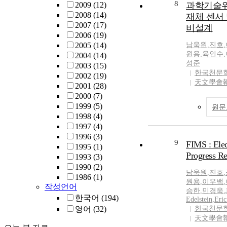
space radiation.
8
2009
(12)
과학기술위
performance o
2008
(14)
재체 센서 
performed hea
2007
(17)
비설계
experiments wi
2006
(19)
Medical Accele
2005
(14)
남욱원
,
진호
,
(HIMAC), Japa
원용
,
육인수
,
2004
(14)
cells can be e
성준
2003
(15)
radiation sourc
한국천문
2002
(19)
Gamma ray, ene
天文學會
2001
(28)
protons, neutr
2000
(7)
charged particl
1999
(5)
원문
of energies. T
1998
(4)
larger range o
1997
(4)
Transfer (LET)
1996
(3)
9
and cause unex
FIMS : Elec
1995
(1)
human cells. In
Progress Re
1993
(3)
large range of 
1990
(2)
남욱원
,
진호
,
1,000 keV/μm,
1986
(1)
원용
,
이우백
,
compact TEPC
작성언어
승한
,
민경욱
,
ionized partic
한국어
(194)
Edelstein
,
Eric
collisions bet
영어
(32)
한국천문
sources and ti
天文學會
materials in th