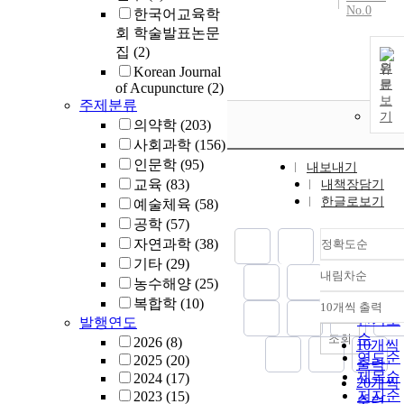
No.0
한국어교육학
회 학술발표논문
집
(2)
원
Korean Journal
문
of Acupuncture
(2)
보
주제분류
기
의약학
(203)
사회과학
(156)
인문학
(95)
내보내기
교육
(83)
내책장담기
한글로보기
예술체육
(58)
공학
(57)
자연과학
(38)
정확도순
기타
(29)
내림차순
정확도
농수해양
(25)
순
복합학
(10)
10개씩 출력
내림차
인기도
발행연도
순
조회
2026
(8)
10개씩
연도순
2025
(20)
출력
제목순
2024
(17)
20개씩
저자순
2023
(15)
출력