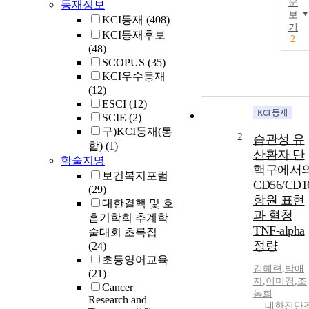
문
등재정보
보
KCI등재
(408)
기
KCI등재후보
2
(48)
SCOPUS
(35)
KCI우수등재
(12)
ESCI
(12)
SCIE
(2)
구)KCI등재(통
2
습관성 유
합)
(1)
산환자 단
학술지명
핵구에서
보건복지포럼
CD56/CD1
(29)
항원 표현
대한결핵 및 호
과 혈청
흡기학회 추계학
TNF-alpha
술대회 초록집
정량
(24)
초등영어교육
김혜련
,
박애
(21)
자
,
이미경
,
조
Cancer
동희
Research and
대한진단