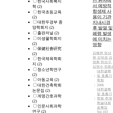
진 환자에
한국사회복지
서 예방적
학
(2)
항생제 사
한국초등교육
용이 기관
(2)
대한두경부 종
지내시경
양학회지
(2)
후 발열 및
출판저널
(2)
폐렴 발생
미생물학회지
에 미치는
(2)
영향
保健社會硏究
김혜련
,
엄상
(2)
원
,
김덕겸
,
김
한국체육학회
영환
,
한성구
,
지
(2)
심영수
,
정희
청소년학연구
대한결핵
(2)
및 호흡기
아동교육
(2)
학회
대한건축학회
2006
대한결핵
논문집
(2)
및 호흡기
계명간호과학
학회 추계
(2)
학술대회
인문사회과학
초록집
연구
(2)
Vol.103