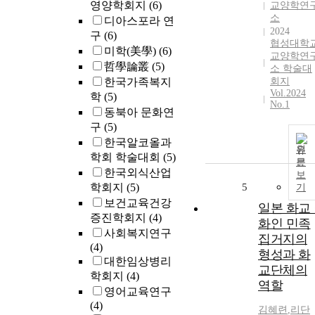
영양학회지
(6)
교양학연
소
디아스포라 연
2024
구
(6)
협성대학
미학(美學)
(6)
교양학연
哲學論叢
(5)
소 학술대
한국가족복지
회지
Vol.2024
학
(5)
No.1
동북아 문화연
구
(5)
한국알코올과
원
학회 학술대회
(5)
문
한국외식산업
보
학회지
(5)
5
기
보건교육건강
일본 화교 
증진학회지
(4)
화인 민족
사회복지연구
집거지의
(4)
형성과 화
대한임상병리
교단체의
학회지
(4)
역할
영어교육연구
(4)
김혜련
,
리단