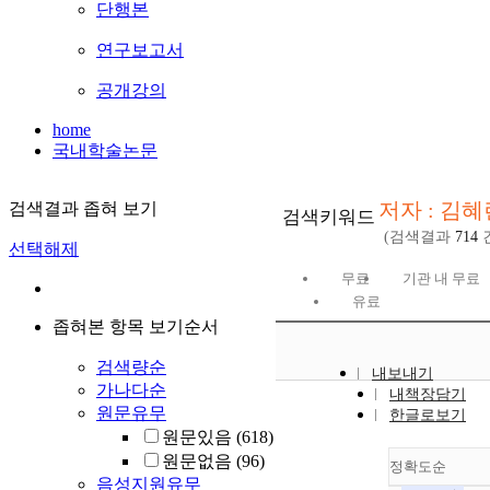
단행본
연구보고서
공개강의
home
국내학술논문
저자 : 김혜
검색결과 좁혀 보기
검색키워드
(검색결과
714
선택해제
무료
기관 내 무료
유료
좁혀본 항목 보기순서
검색량순
내보내기
가나다순
내책장담기
원문유무
한글로보기
원문있음
(618)
원문없음
(96)
정확도순
음성지원유무