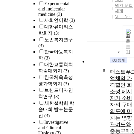
2023
Experimental
월간 문학
and molecular
세계
medicine
(3)
Vol.- No.-
사회언어학
(3)
대한류마티스
학회지
(3)
원
노인복지연구
문
(3)
보
한국아동복지
기
학
(3)
대한교통학회
학술대회지
(3)
8
패스트푸
한국체육측정
업체의 가
평가학회지
(3)
격할인 희
브랜드디자인
소성 메시
학연구
(3)
지가 소비
새한철학회 학
자의 구매
술대회 발표논문
의도에 미
집
(3)
치는 영향 
Investigative
관여도와
and Clinical
충동구매
Urology
(3)