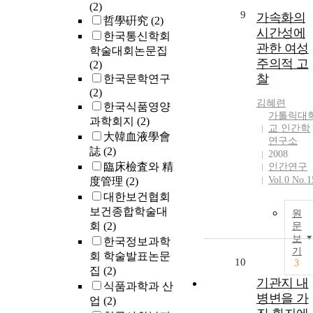
(2)
9
가속화의
哲學硏究
(2)
시간성에
한국통신학회
관한 여성
학술대회논문집
주의적 고
(2)
찰
한국문학연구
(2)
김혜련
한국식품영양
가톨릭대
과학회지
(2)
교 인간학
大韓血液學會
연구소
誌
(2)
2008
臨床檢査와 精
인간연구
Vol.0 No.1
度管理
(2)
대한보건협회
보건종합학술대
원
회
(2)
문
보
한국정보과학
기
회 학술발표논문
10
3
집
(2)
기관지 내
식품과학과 산
병변을 가
업
(2)