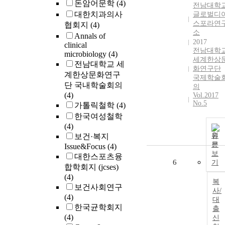
돈암어문학
(4)
전남대학
대한치과의사
글로벌디
스포라연
협회지
(4)
소
Annals of
2017
clinical
전남대학
microbiology
(4)
세계한상
전남대학교 세
화연구단
계한상문화연구
국제학술
단 국내학술회의
의
(4)
Vol.2017
No.5
가톨릭철학
(4)
한국여성철학
(4)
원
보건·복지
문
Issue&Focus
(4)
보
대한스포츠융
6
기
합학회지 (jcses)
(4)
복
보건사회연구
사/
(4)
대
한국균학회지
출
(4)
신