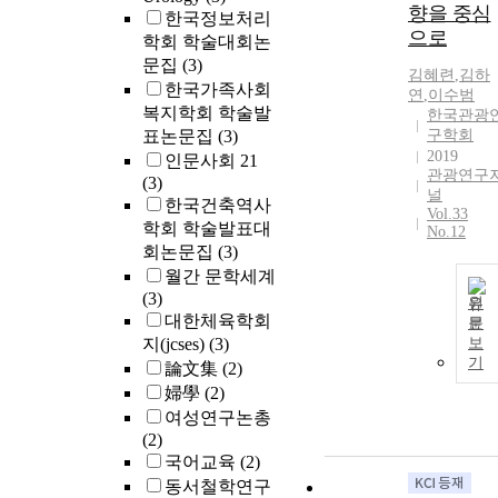
향을 중심
한국정보처리
으로
학회 학술대회논
문집
(3)
김혜련
,
김하
한국가족사회
연
,
이수범
복지학회 학술발
한국관광
표논문집
(3)
구학회
2019
인문사회 21
관광연구
(3)
널
한국건축역사
Vol.33
학회 학술발표대
No.12
회논문집
(3)
월간 문학세계
(3)
원
대한체육학회
문
지(jcses)
(3)
보
기
論文集
(2)
婦學
(2)
여성연구논총
(2)
국어교육
(2)
동서철학연구