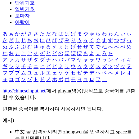
단위기호
일반기호
로마자
아랍어
あ
ぁ
か
が
さ
ざ
た
だ
な
は
ば
ぱ
ま
や
ゃ
ら
わ
ゎ
ん
い
ぃ
き
ぎ
し
じ
ち
ぢ
に
ひ
び
ぴ
み
り
う
ぅ
く
ぐ
す
ず
つ
づ
っ
ぬ
ふ
ぶ
ぷ
む
ゆ
ゅ
る
え
ぇ
け
げ
せ
ぜ
て
で
ね
へ
べ
ぺ
め
れ
お
ぉ
こ
ご
そ
ぞ
と
ど
の
ほ
ぼ
ぽ
も
よ
ょ
ろ
を
ア
ァ
カ
サ
ザ
タ
ダ
ナ
ハ
バ
パ
マ
ヤ
ャ
ラ
ワ
ヮ
ン
イ
ィ
キ
ギ
シ
ジ
チ
ヂ
ニ
ヒ
ビ
ピ
ミ
リ
ウ
ゥ
ク
グ
ス
ズ
ツ
ヅ
ッ
ヌ
フ
ブ
プ
ム
ユ
ュ
ル
エ
ェ
ケ
ゲ
セ
ゼ
テ
デ
ヘ
ベ
ペ
メ
レ
オ
ォ
コ
ゴ
ソ
ゾ
ト
ド
ノ
ホ
ボ
ポ
モ
ヨ
ョ
ロ
ヲ
―
http://chineseinput.net/
에서 pinyin(병음)방식으로 중국어를 변환
할 수 있습니다.
변환된 중국어를 복사하여 사용하시면 됩니다.
예시)
中文 을 입력하시려면
zhongwen
을 입력하시고 space를
누르시면됩니다.