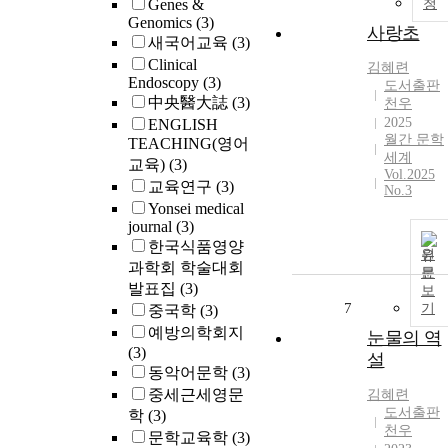
Genes &
청
Genomics
(3)
사랑초
새국어교육
(3)
Clinical
김혜련
Endoscopy
(3)
도서출판
中央醫大誌
(3)
천우
2025
ENGLISH
월간 문학
TEACHING(영어
세계
교육)
(3)
Vol.2025
교육연구
(3)
No.3
Yonsei medical
journal
(3)
한국식품영양
원
과학회 학술대회
문
발표집
(3)
보
7
기
중국학
(3)
예방의학회지
눈물의 역
(3)
설
동악어문학
(3)
중세근세영문
김혜련
도서출판
학
(3)
천우
문학교육학
(3)