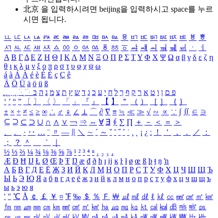
北京 을 입력하시려면
beijing
을 입력하시고 space를 누르
시면 됩니다.
ㅥ
ㅦ
ㅧ
ㅨ
ㅩ
ㅪ
ㅫ
ㅬ
ㅭ
ㅮ
ㅯ
ㅰ
ㅱ
ㅲ
ㅳ
ㅴ
ㅵ
ㅶ
ㅷ
ㅸ
ㅹ
ㅺ
ㅻ
ㅼ
ㅽ
ㅾ
ㅿ
ㆀ
ㆁ
ㆂ
ㆃ
ㆄ
ㆅ
ㆆ
ㆇ
ㆈ
ㆉ
ㆊ
ㆋ
ㆌ
ㆍ
ㆎ
Α
Β
Γ
Δ
Ε
Ζ
Η
Θ
Ι
Κ
Λ
Μ
Ν
Ξ
Ο
Π
Ρ
Σ
Τ
Υ
Φ
Χ
Ψ
Ω
α
β
γ
δ
ε
ζ
η
θ
ι
κ
λ
μ
ν
ξ
ο
π
ρ
σ
τ
υ
φ
χ
ψ
ω
á
à
Á
À
é
è
É
È
ç
Ç
ê
Ä
Ö
Ü
ä
ö
ü
ß
ְ
ֳ
ֲ
ֱ
ָ
ַ
ֵ
ֶ
ִ
ֹ
ּ
ֻ
ׂ
ׁ
ּ
ב
ה
נ
מ
צ
ת
ץ
ש
ד
ג
כ
ע
י
ח
ל
ך
ף
ק
ר
א
ט
ו
ן
ם
פ
‘
’
“
”
〔
〕
〈
〉
「
」
『
』
【
】
＂
（
）
［
］
｛
｝
±
×
÷
≠
≤
≥
∞
∴
♂
♀
∠
⊥
⌒
∂
∇
≡
≒
≪
≫
√
∽
∝
∵
∫
∬
∈
∋
⊆
⊇
⊂
⊃
∪
∩
∧
∨
￢
⇒
⇔
∀
∃
∮
∑
∏
＋
－
＜
＝
＞
、
。
·
‥
…
¨
〃
―
∥
＼
∼
´
～
ˇ
˘
˝
˚
˙
¸
˛
¡
¿
ː
！
＇
，
．
／
：
；
？
＾
＿
｀
｜
½
⅓
⅔
¼
¾
⅛
⅜
⅝
⅞
¹
²
³
⁴
ⁿ
₁
₂
₃
₄
Æ
Ð
Ħ
Ĳ
Ł
Ø
Œ
Þ
Ŧ
Ŋ
æ
đ
ð
ħ
ı
ĳ
ĸ
ŀ
ł
ø
œ
ß
þ
ŧ
ŋ
ŉ
А
Б
В
Г
Д
Е
Ё
Ж
З
И
Й
К
Л
М
Н
О
П
Р
С
Т
У
Ф
Х
Ц
Ч
Ш
Щ
Ъ
Ы
Ь
Э
Ю
Я
а
б
в
г
д
е
ё
ж
з
и
й
к
л
м
н
о
п
р
с
т
у
ф
х
ц
ч
ш
щ
ъ
ы
ь
э
ю
я
′
″
℃
Å
￠
￡
￥
¤
℉
‰
＄
％
Ｆ
￦
㎕
㎖
㎗
ℓ
㎘
㏄
㎣
㎤
㎥
㎦
㎙
㎚
㎛
㎜
㎝
㎞
㎟
㎠
㎡
㎢
㏊
㎍
㎎
㎏
㏏
㎈
㎉
㏈
㎧
㎨
㎰
㎱
㎲
㎳
㎴
㎵
㎶
㎷
㎸
㎹
㎀
㎁
㎂
㎃
㎄
㎺
㎻
㎽
㎾
㎿
㎐
㎑