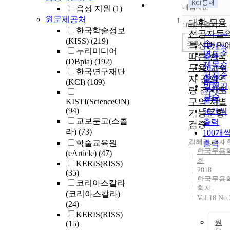
내림차순
음성 지원
(1)
정확도
원문제공처
1
순
대학 무용
10개씩 출력
내림차
한국학술정보
인기도
전공자들
(KISS)
(219)
순
조회
특성변인
10개씩
누리미디어
연도순
따른 한국
출력
(DBpia)
(192)
제목순
무용 교수
20개씩
한국연구재단
저자순
자 강의역
출력
(KCI)
(189)
발행기
량 검사도
30개씩
관순
출력
구의 차별
KISTI(ScienceON)
(94)
50개씩
기능문항
교보문고(스콜
출력
검증
라)
(73)
100개
김혜련
,
손재
학술교육원
출력
한국무용
(eArticle)
(47)
회
KERIS(RISS)
2018
(35)
한국무용
코리아스칼라
회지
(코리아스칼라)
Vol.18 No.
(24)
KERIS(RISS)
원
(15)