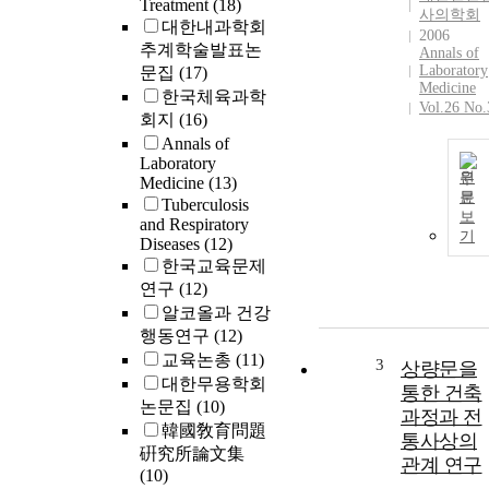
Treatment
(18)
사의학회
대한내과학회
2006
추계학술발표논
Annals of
Laboratory
문집
(17)
Medicine
한국체육과학
Vol.26 No.
회지
(16)
Annals of
Laboratory
원
Medicine
(13)
문
Tuberculosis
보
and Respiratory
기
Diseases
(12)
한국교육문제
연구
(12)
알코올과 건강
행동연구
(12)
교육논총
(11)
3
상량문을
대한무용학회
통한 건축
논문집
(10)
과정과 전
韓國敎育問題
통사상의
硏究所論文集
관계 연구
(10)