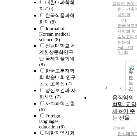
대한내과학회
김혜련
,
한동
지
(10)
한국건축
사학회
한국식품과학
2023
회지
(8)
한국건축
Journal of
사학회 학
Korean medical
술발표대
science
(8)
논문집
전남대학교 세
Vol.2023
계한상문화연구
No.05
단 국제학술회의
(8)
한국고분자학
원
회 학술대회 연구
문
보
논문 초록집
(7)
4
기
정신보건과 사
회사업
(7)
움직임의
사회과학논총
혁명: 교양
(6)
체육이 주
Foreign
는 선물
languages
education
(6)
김혜련
대한지역사회
협성대학