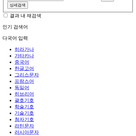
상세검색
결과 내 재검색
인기 검색어
다국어 입력
히라가나
가타카나
중국어
한글고어
그리스문자
프랑스어
독일어
히브리어
괄호기호
학술기호
기술기호
첨자기호
라틴문자
러시아문자