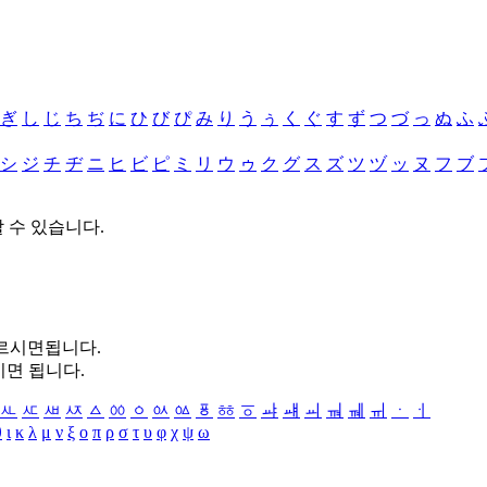
ぎ
し
じ
ち
ぢ
に
ひ
び
ぴ
み
り
う
ぅ
く
ぐ
す
ず
つ
づ
っ
ぬ
ふ
シ
ジ
チ
ヂ
ニ
ヒ
ビ
ピ
ミ
リ
ウ
ゥ
ク
グ
ス
ズ
ツ
ヅ
ッ
ヌ
フ
ブ
할 수 있습니다.
누르시면됩니다.
시면 됩니다.
ㅻ
ㅼ
ㅽ
ㅾ
ㅿ
ㆀ
ㆁ
ㆂ
ㆃ
ㆄ
ㆅ
ㆆ
ㆇ
ㆈ
ㆉ
ㆊ
ㆋ
ㆌ
ㆍ
ㆎ
θ
ι
κ
λ
μ
ν
ξ
ο
π
ρ
σ
τ
υ
φ
χ
ψ
ω