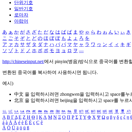
단위기호
일반기호
로마자
아랍어
あ
ぁ
か
が
さ
ざ
た
だ
な
は
ば
ぱ
ま
や
ゃ
ら
わ
ゎ
ん
い
ぃ
き
こ
ご
そ
ぞ
と
ど
の
ほ
ぼ
ぽ
も
よ
ょ
ろ
を
ア
ァ
カ
サ
ザ
タ
ダ
ナ
ハ
バ
パ
マ
ヤ
ャ
ラ
ワ
ヮ
ン
イ
ィ
キ
ギ
ソ
ゾ
ト
ド
ノ
ホ
ボ
ポ
モ
ヨ
ョ
ロ
ヲ
―
http://chineseinput.net/
에서 pinyin(병음)방식으로 중국어를 변환
변환된 중국어를 복사하여 사용하시면 됩니다.
예시)
中文 을 입력하시려면
zhongwen
을 입력하시고 space를
北京 을 입력하시려면
beijing
을 입력하시고 space를 누르
ㅥ
ㅦ
ㅧ
ㅨ
ㅩ
ㅪ
ㅫ
ㅬ
ㅭ
ㅮ
ㅯ
ㅰ
ㅱ
ㅲ
ㅳ
ㅴ
ㅵ
ㅶ
ㅷ
ㅸ
ㅹ
ㅺ
Α
Β
Γ
Δ
Ε
Ζ
Η
Θ
Ι
Κ
Λ
Μ
Ν
Ξ
Ο
Π
Ρ
Σ
Τ
Υ
Φ
Χ
Ψ
Ω
α
β
γ
δ
ε
ζ
η
á
à
Á
À
é
è
É
È
ç
Ç
ê
Ä
Ö
Ü
ä
ö
ü
ß