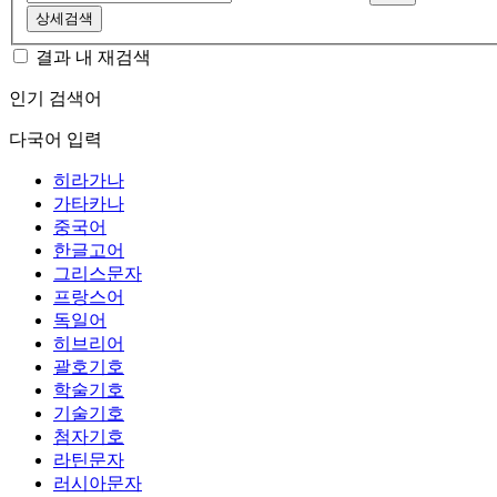
상세검색
결과 내 재검색
인기 검색어
다국어 입력
히라가나
가타카나
중국어
한글고어
그리스문자
프랑스어
독일어
히브리어
괄호기호
학술기호
기술기호
첨자기호
라틴문자
러시아문자