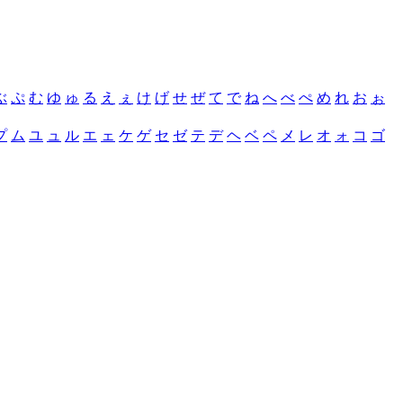
ぶ
ぷ
む
ゆ
ゅ
る
え
ぇ
け
げ
せ
ぜ
て
で
ね
へ
べ
ぺ
め
れ
お
ぉ
プ
ム
ユ
ュ
ル
エ
ェ
ケ
ゲ
セ
ゼ
テ
デ
ヘ
ベ
ペ
メ
レ
オ
ォ
コ
ゴ