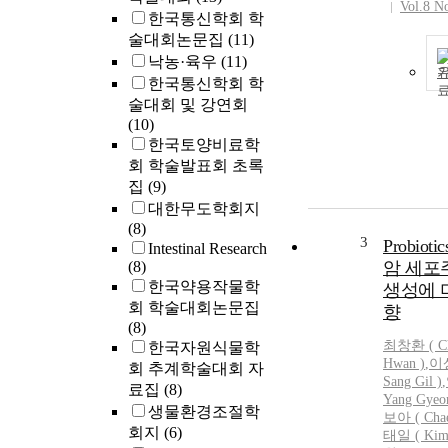
Vol.8 N
한국통신학회 학
술대회논문집
(11)
낙농·육우
(11)
한국통신학회 학
술대회 및 강연회
(10)
한국토양비료학
회 학술발표회 초록
집
(9)
대한무도학회지
(8)
3
Probiot
Intestinal Research
(8)
암 세포주
한국약용작물학
생성에 
회 학술대회논문집
향
(8)
최창환 ( Ch
한국자원식물학
Hwan )
,
이상
회 추계학술대회 자
Sang Gil )
,
료집
(8)
Yang Gyeo
생물환경조절학
보아 ( Chae
회지
(6)
태일
(
Ki