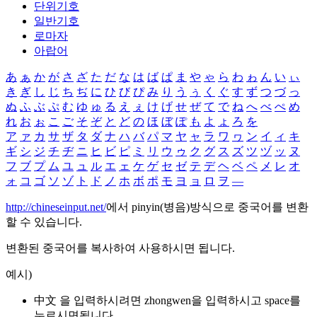
단위기호
일반기호
로마자
아랍어
あ
ぁ
か
が
さ
ざ
た
だ
な
は
ば
ぱ
ま
や
ゃ
ら
わ
ゎ
ん
い
ぃ
き
ぎ
し
じ
ち
ぢ
に
ひ
び
ぴ
み
り
う
ぅ
く
ぐ
す
ず
つ
づ
っ
ぬ
ふ
ぶ
ぷ
む
ゆ
ゅ
る
え
ぇ
け
げ
せ
ぜ
て
で
ね
へ
べ
ぺ
め
れ
お
ぉ
こ
ご
そ
ぞ
と
ど
の
ほ
ぼ
ぽ
も
よ
ょ
ろ
を
ア
ァ
カ
サ
ザ
タ
ダ
ナ
ハ
バ
パ
マ
ヤ
ャ
ラ
ワ
ヮ
ン
イ
ィ
キ
ギ
シ
ジ
チ
ヂ
ニ
ヒ
ビ
ピ
ミ
リ
ウ
ゥ
ク
グ
ス
ズ
ツ
ヅ
ッ
ヌ
フ
ブ
プ
ム
ユ
ュ
ル
エ
ェ
ケ
ゲ
セ
ゼ
テ
デ
ヘ
ベ
ペ
メ
レ
オ
ォ
コ
ゴ
ソ
ゾ
ト
ド
ノ
ホ
ボ
ポ
モ
ヨ
ョ
ロ
ヲ
―
http://chineseinput.net/
에서 pinyin(병음)방식으로 중국어를 변환
할 수 있습니다.
변환된 중국어를 복사하여 사용하시면 됩니다.
예시)
中文 을 입력하시려면
zhongwen
을 입력하시고 space를
누르시면됩니다.