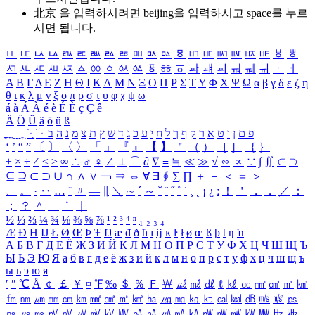
北京 을 입력하시려면
beijing
을 입력하시고 space를 누르
시면 됩니다.
ㅥ
ㅦ
ㅧ
ㅨ
ㅩ
ㅪ
ㅫ
ㅬ
ㅭ
ㅮ
ㅯ
ㅰ
ㅱ
ㅲ
ㅳ
ㅴ
ㅵ
ㅶ
ㅷ
ㅸ
ㅹ
ㅺ
ㅻ
ㅼ
ㅽ
ㅾ
ㅿ
ㆀ
ㆁ
ㆂ
ㆃ
ㆄ
ㆅ
ㆆ
ㆇ
ㆈ
ㆉ
ㆊ
ㆋ
ㆌ
ㆍ
ㆎ
Α
Β
Γ
Δ
Ε
Ζ
Η
Θ
Ι
Κ
Λ
Μ
Ν
Ξ
Ο
Π
Ρ
Σ
Τ
Υ
Φ
Χ
Ψ
Ω
α
β
γ
δ
ε
ζ
η
θ
ι
κ
λ
μ
ν
ξ
ο
π
ρ
σ
τ
υ
φ
χ
ψ
ω
á
à
Á
À
é
è
É
È
ç
Ç
ê
Ä
Ö
Ü
ä
ö
ü
ß
ְ
ֳ
ֲ
ֱ
ָ
ַ
ֵ
ֶ
ִ
ֹ
ּ
ֻ
ׂ
ׁ
ּ
ב
ה
נ
מ
צ
ת
ץ
ש
ד
ג
כ
ע
י
ח
ל
ך
ף
ק
ר
א
ט
ו
ן
ם
פ
‘
’
“
”
〔
〕
〈
〉
「
」
『
』
【
】
＂
（
）
［
］
｛
｝
±
×
÷
≠
≤
≥
∞
∴
♂
♀
∠
⊥
⌒
∂
∇
≡
≒
≪
≫
√
∽
∝
∵
∫
∬
∈
∋
⊆
⊇
⊂
⊃
∪
∩
∧
∨
￢
⇒
⇔
∀
∃
∮
∑
∏
＋
－
＜
＝
＞
、
。
·
‥
…
¨
〃
―
∥
＼
∼
´
～
ˇ
˘
˝
˚
˙
¸
˛
¡
¿
ː
！
＇
，
．
／
：
；
？
＾
＿
｀
｜
½
⅓
⅔
¼
¾
⅛
⅜
⅝
⅞
¹
²
³
⁴
ⁿ
₁
₂
₃
₄
Æ
Ð
Ħ
Ĳ
Ł
Ø
Œ
Þ
Ŧ
Ŋ
æ
đ
ð
ħ
ı
ĳ
ĸ
ŀ
ł
ø
œ
ß
þ
ŧ
ŋ
ŉ
А
Б
В
Г
Д
Е
Ё
Ж
З
И
Й
К
Л
М
Н
О
П
Р
С
Т
У
Ф
Х
Ц
Ч
Ш
Щ
Ъ
Ы
Ь
Э
Ю
Я
а
б
в
г
д
е
ё
ж
з
и
й
к
л
м
н
о
п
р
с
т
у
ф
х
ц
ч
ш
щ
ъ
ы
ь
э
ю
я
′
″
℃
Å
￠
￡
￥
¤
℉
‰
＄
％
Ｆ
￦
㎕
㎖
㎗
ℓ
㎘
㏄
㎣
㎤
㎥
㎦
㎙
㎚
㎛
㎜
㎝
㎞
㎟
㎠
㎡
㎢
㏊
㎍
㎎
㎏
㏏
㎈
㎉
㏈
㎧
㎨
㎰
㎱
㎲
㎳
㎴
㎵
㎶
㎷
㎸
㎹
㎀
㎁
㎂
㎃
㎄
㎺
㎻
㎽
㎾
㎿
㎐
㎑