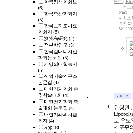
한국정책학회보
원호 (
Ki
대한소
(6)
2003
한국축산학회지
대한소
(5)
계학술
한국초지조사료
Vol.200
학회지
(5)
濟州島硏究
(5)
정부학연구
(5)
한국실내디자인
학회논문집
(5)
계명의대학술지
(5)
산업기술연구소
논문집
(4)
대한기계학회 춘
추학술대회
(4)
대한전기학회 학
4
위장관 ;
술대회 논문집
(4)
Lipopoly
대한치과의사협
로 유도된
회지
(4)
세포주의
Applied
microscopy
(4)