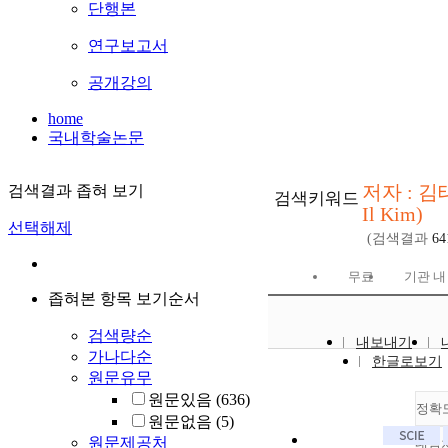
단행본
연구보고서
공개강의
home
국내학술논문
저자 : 김
검색결과 좁혀 보기
검색키워드
Il Kim)
선택해제
(검색결과
64
무료
기관 내
좁혀본 항목 보기순서
검색량순
내보내기
가나다순
한글로보기
원문유무
원문있음
(636)
정확
원문없음
(5)
원문제공처
내림