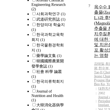
Korean Chemical
Engineering Research
7
옥수수 
(2)
출물(Zea
사회과학연구
(1)
L.)과 
武道硏究所誌
(1)
(Magnolia
한양의대 학술지
추출물 
(1)
치주질
한국과학교육학
에 대한
회지
(1)
및 치은
한국물환경학회
포 활성
지
(1)
는 영향
藥學論文集
(1)
韓國國際農業開
김태일
,
최
發學會誌
(1)
평
,
한수부
,
社會 科學 論叢
Tae
-
Il
,
Choi
(1)
Jeong
,
Chun
Pyoung
,
Ha
한국의류학회지
Boo
,
Ku, Y
(1)
대한치
Journal of
2002
Nutrition and Health
Journal 
(1)
Periodo
大韓消化器病學
Implant
Vol.32 