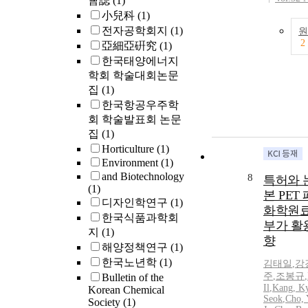
會誌
(1)
小兒科
(1)
전자공학회지
(1)
원
2
亞細亞硏究
(1)
한국태양에너지
학회 학술대회논문
집
(1)
한국항공우주학
회 학술발표회 논문
집
(1)
Horticulture
(1)
Environment
(1)
and Biotechnology
8
특허와 
(1)
본 PET
디자인학연구
(1)
화학원료
한국식품과학회
부가 활
지
(1)
향
해양정책연구
(1)
한국노년학
(1)
김태일
,
강
주
,
조봉규
,
Bulletin of the
Il
,
Kang, K
Korean Chemical
Seok
,
Cho, 
Society
(1)