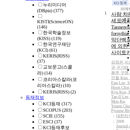
누리미디어
10개
(DBpia)
(377)
1
사람 치
조
세포에
KISTI(ScienceON)
Tannerell
(146)
한국학술정보
forsyth
(KISS)
(119)
막단백질
한국연구재단
에 의한
(KCI)
(61)
사이토카
KERIS(RISS)
(37)
김정은
,
이
교보문고(스콜
규
,
구기태
,
라)
(14)
용무
,
구영
,
인철
,
Kim
,
코리아스칼라(코
Eun
,
Lee, S
리아스칼라)
(10)
Hoon
,
Choi
KERIS(RISS)
(2)
Kyu
,
Koo, 
Tae
-
Il
,
Lee,
등재정보
Moo
,
Ku,
KCI등재
(317)
Young
,
Chu
SCOPUS
(203)
Pyoung
,
Rh
SCIE
(155)
대한치
ESCI
(37)
2008
Journal 
KCI등재후보