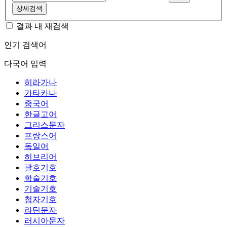
상세검색
결과 내 재검색
인기 검색어
다국어 입력
히라가나
가타카나
중국어
한글고어
그리스문자
프랑스어
독일어
히브리어
괄호기호
학술기호
기술기호
첨자기호
라틴문자
러시아문자