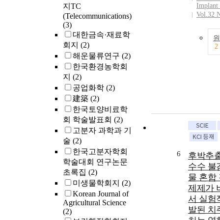
지TC
Implant
Vol.32 
(Telecommunications)
(3)
대한금속·재료학
원
회지
(2)
2
해운물류연구
(2)
한국환경농학회
지
(2)
공업화학
(2)
建築
(2)
한국토양비료학
회 학술발표회
(2)
고분자 과학과 기
술
(2)
한국고분자학회
6
후박추출
학술대회 연구논문
수수 불
초록집
(2)
물 혼합
미생물학회지
(2)
제제가 
Korean Journal of
서 실험
Agricultural Science
발된 치
(2)