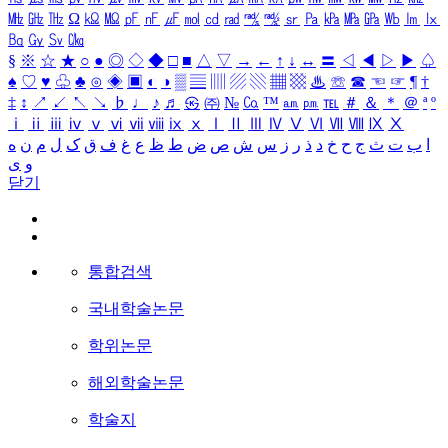
㎒
㎓
㎔
Ω
㏀
㏁
㎊
㎋
㎌
㏖
㏅
㎭
㎮
㎯
㏛
㎩
㎪
㎫
㎬
㏝
㏐
㏓
㏃
㏉
㏜
㏆
§
※
☆
★
○
●
◎
◇
◆
□
■
△
▽
→
←
↑
↓
↔
〓
◁
◀
▷
▶
♤
♠
♡
♥
♧
♣
⊙
◈
▣
◐
◑
▒
▤
▥
▨
▧
▦
▩
♨
☏
☎
☜
☞
¶
†
‡
↕
↗
↙
↖
↘
♭
♩
♪
♬
㉿
㈜
№
㏇
™
㏂
㏘
℡
＃
＆
＊
＠
ª
º
ⅰ
ⅱ
ⅲ
ⅳ
ⅴ
ⅵ
ⅶ
ⅷ
ⅸ
ⅹ
Ⅰ
Ⅱ
Ⅲ
Ⅳ
Ⅴ
Ⅵ
Ⅶ
Ⅷ
Ⅸ
Ⅹ
ا
ب
ت
ث
ج
ح
خ
د
ذ
ر
ز
س
ش
ص
ض
ط
ظ
ع
غ
ف
ق
ک
ل
م
ن
ه
و
ی
닫기
통합검색
국내학술논문
학위논문
해외학술논문
학술지