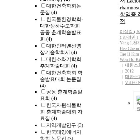
서 Lactob
대한건축학회논
rhamnos
문집
(4)
항염증 
한국물환경학회·
전
대한상하수도학회
이상길 ( S
공동 춘계학술발표
)
,
양경민 ( K
회
(4)
Yang )
,
천재
대한인터벤션영
Hee Cheon 
상기술학회지
(4)
Tae
Il
Kim
대한소화기학회
Won Ho
K
대한소
추계학술대회
(4)
2012
대한건축학회 학
대한소
술발표대회 논문집
Vol.60 
(4)
공동 춘계학술발
표회
(4)
한국자원식물학
회 춘계학술대회 자
료집
(4)
지역개발연구
(3)
한국태양에너지
학회 논문집
(3)