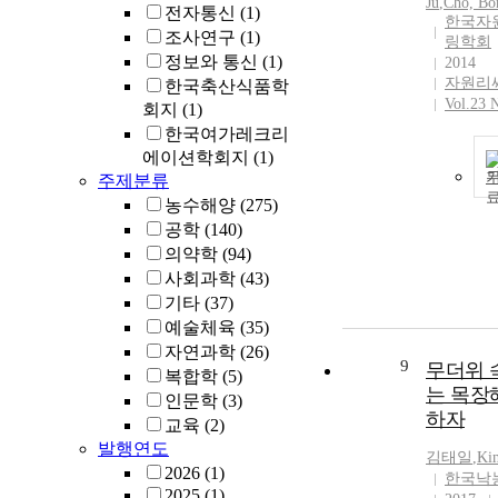
Ju
,
Cho, Bo
전자통신
(1)
한국자
조사연구
(1)
링학회
정보와 통신
(1)
2014
자원리
한국축산식품학
Vol.23 
회지
(1)
한국여가레크리
에이션학회지
(1)
주제분류
농수해양
(275)
공학
(140)
의약학
(94)
사회과학
(43)
기타
(37)
예술체육
(35)
자연과학
(26)
9
무더위 
복합학
(5)
는 목장
인문학
(3)
하자
교육
(2)
발행연도
김태일
,
Ki
2026
(1)
한국낙
2025
(1)