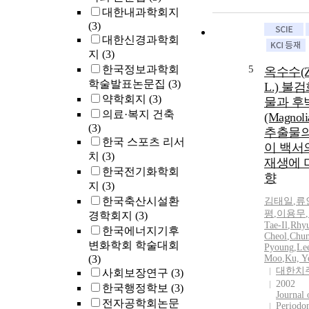
대한내과학회지
(3)
대한신경과학회
지
(3)
한국정보과학회
5
옥수수(Ze
학술발표논문집
(3)
L.) 불
약학회지
(3)
물과 후
의료·복지 건축
(Magnolia
(3)
추출물의
한국 스포츠 리서
이 백서
치
(3)
재생에 
한국전기화학회
향
지
(3)
한국축산시설환
김태일
,
류
평
,
이용무
,
경학회지
(3)
Tae
-
Il
,
Rhyu
한국에너지기후
Cheol
,
Chun
변화학회 학술대회
Pyoung
,
Le
(3)
Moo
,
Ku, Y
대한치
사회보장연구
(3)
2002
한국행정학보
(3)
Journal 
전자공학회논문
Periodo