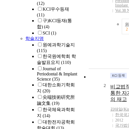
Periodo
(12)
Implant
KCI우수등재
Vol.38 
(11)
구)KCI등재(통
원
합)
(4)
2
SCI
(1)
학술지명
원예과학기술지
(115)
한국원예학회 학
술발표요지
(110)
Journal of
Periodontal & Implant
Science
(35)
대한소화기학회
2
비교법적
지
(20)
통한 자
尖端技術硏究所
의 재고
論文集
(19)
한국체육과학회
김태일
(
Ki
한국국
지
(14)
2012
대한전자공학회
국가법
학술대회
(13)