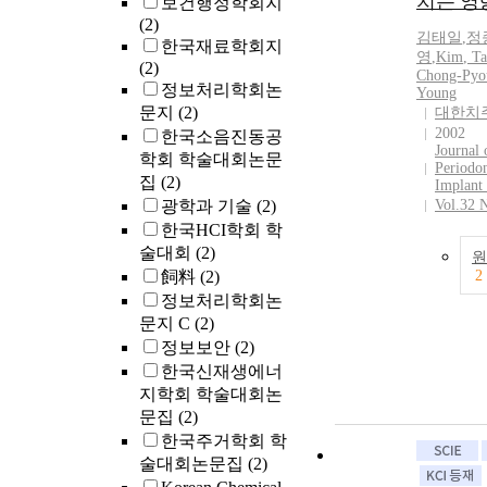
치는 영
보건행정학회지
(2)
김태일
,
정
한국재료학회지
영
,
Kim
,
Ta
(2)
Chong-Pyo
정보처리학회논
Young
문지
(2)
대한치
2002
한국소음진동공
Journal 
학회 학술대회논문
Periodo
집
(2)
Implant
광학과 기술
(2)
Vol.32 
한국HCI학회 학
술대회
(2)
원
飼料
(2)
2
정보처리학회논
문지 C
(2)
정보보안
(2)
한국신재생에너
지학회 학술대회논
문집
(2)
한국주거학회 학
술대회논문집
(2)