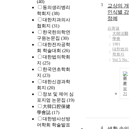
(40)
3
교상의 개
동의생리병리
인식별 감
학회지
(38)
정예
대한치과의사
협회지
(31)
김종열
한국한의학연
大韓法醫
구원논문집
(30)
學會
대한전자공학
1981
대한법의
회 학술대회
(26)
학회지
대한법의학회
Vol.5 No.
지
(25)
한국연초학회
지
(23)
원
대한신경과학
문
회지
(20)
보
정보 및 제어 심
기
포지엄 논문집
(19)
大韓口腔保健
學會誌
(17)
대한방사선방
어학회 학술발표
4
생활 속의