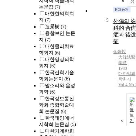
지학회 학술대회
청
논문집
(7)
대한한의학회
지
(7)
5
外傷의 齒
造景樹
(7)
科的 合倂
융합보안 논문
症과 後遺
지
(7)
症
대한물리치료
金鐘悅
학회지
(6)
大韓法醫
대한영상의학
學會
회지
(6)
1980
한국산학기술
대한법의
학회논문지
(6)
학회지
Vol.4 No.
말소리와 음성
과학
(6)
한국정보통신
원
학회 종합학술대
문
회 논문집
(6)
보
한국태양에너
기
지학회 논문집
(5)
대한기계학회