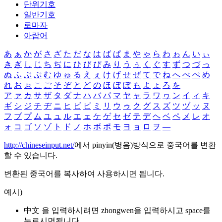
단위기호
일반기호
로마자
아랍어
あ
ぁ
か
が
さ
ざ
た
だ
な
は
ば
ぱ
ま
や
ゃ
ら
わ
ゎ
ん
い
ぃ
き
ぎ
し
じ
ち
ぢ
に
ひ
び
ぴ
み
り
う
ぅ
く
ぐ
す
ず
つ
づ
っ
ぬ
ふ
ぶ
ぷ
む
ゆ
ゅ
る
え
ぇ
け
げ
せ
ぜ
て
で
ね
へ
べ
ぺ
め
れ
お
ぉ
こ
ご
そ
ぞ
と
ど
の
ほ
ぼ
ぽ
も
よ
ょ
ろ
を
ア
ァ
カ
サ
ザ
タ
ダ
ナ
ハ
バ
パ
マ
ヤ
ャ
ラ
ワ
ヮ
ン
イ
ィ
キ
ギ
シ
ジ
チ
ヂ
ニ
ヒ
ビ
ピ
ミ
リ
ウ
ゥ
ク
グ
ス
ズ
ツ
ヅ
ッ
ヌ
フ
ブ
プ
ム
ユ
ュ
ル
エ
ェ
ケ
ゲ
セ
ゼ
テ
デ
ヘ
ベ
ペ
メ
レ
オ
ォ
コ
ゴ
ソ
ゾ
ト
ド
ノ
ホ
ボ
ポ
モ
ヨ
ョ
ロ
ヲ
―
http://chineseinput.net/
에서 pinyin(병음)방식으로 중국어를 변환
할 수 있습니다.
변환된 중국어를 복사하여 사용하시면 됩니다.
예시)
中文 을 입력하시려면
zhongwen
을 입력하시고 space를
누르시면됩니다.