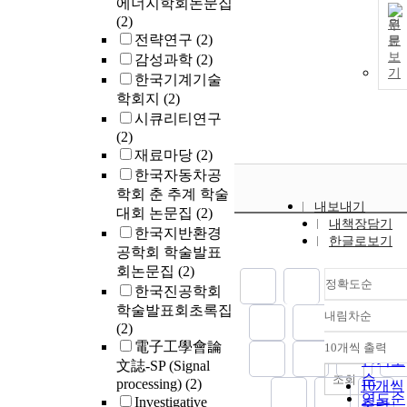
에너지학회논문집
(2)
원
전략연구
(2)
문
보
감성과학
(2)
기
한국기계기술
학회지
(2)
시큐리티연구
(2)
재료마당
(2)
한국자동차공
학회 춘 추계 학술
내보내기
대회 논문집
(2)
내책장담기
한국지반환경
한글로보기
공학회 학술발표
회논문집
(2)
정확도순
한국진공학회
학술발표회초록집
내림차순
정확도
(2)
순
電子工學會論
10개씩 출력
내림차
인기도
文誌-SP (Signal
순
조회
processing)
(2)
10개씩
연도순
Investigative
출력