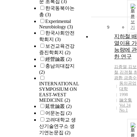
문 초록집
(3)
한국동북아논
원
총
(3)
문
Experimental
보
Neurobiology
(3)
9
기
한국사회안전
지하철 배
학회지
(3)
열이용 가
보건교육건강
능량에 관
증진학회지
(2)
한 연구
經營論叢
(2)
충남의대잡지
김종열
,
김보
(2)
철
,
김경철
,
광환
,
금종수
INTERNATIONAL
동의공업
SYMPOSIUM ON
대학
EAST-WEST
1998
MEDICINE
(2)
論文集
Vol.24
延世論叢
(2)
No.1
어문논집
(2)
고려대학교 생
산기술연구소 생
원
기연논문집
(2)
문