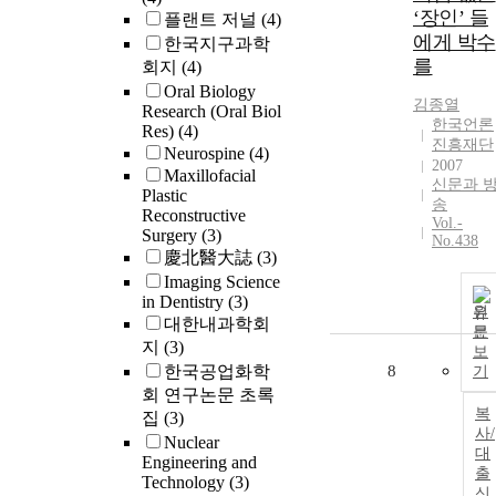
‘장인’ 들
플랜트 저널
(4)
에게 박수
한국지구과학
를
회지
(4)
Oral Biology
김종열
Research (Oral Biol
한국언론
Res)
(4)
진흥재단
Neurospine
(4)
2007
Maxillofacial
신문과 
Plastic
송
Reconstructive
Vol.-
Surgery
(3)
No.438
慶北醫大誌
(3)
Imaging Science
in Dentistry
(3)
원
대한내과학회
문
지
(3)
보
한국공업화학
8
기
회 연구논문 초록
복
집
(3)
사/
Nuclear
대
Engineering and
출
Technology
(3)
신