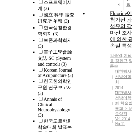
소프트웨어세
청
계
(3)
Fluorine이
國立 科學 搜査
첨가된 광
硏究所 年報
(3)
섬유의 감
한국생활환경
마선 조사
학회지
(3)
에 의한 
보존과학회지
손실 특성
(3)
電子工學會論
김종열
,
이남
文誌-SC (System
호
,
정현규
,
and control)
(3)
돈순
Korean Journal
대한방사
of Acupuncture
(3)
선방어학
한국한의학연
회
구원 연구보고서
2014
대한방사
(3)
선방어학
Annals of
회 학술
Clinical
표회 논
Neurophysiology
요약집
(3)
Vol.2014
한국도로학회
No.11
학술대회 발표논