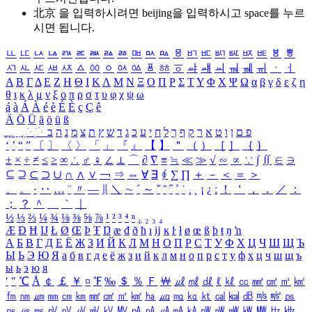
北京 을 입력하시려면
beijing
을 입력하시고 space를 누르
시면 됩니다.
ㅥ
ㅦ
ㅧ
ㅨ
ㅩ
ㅪ
ㅫ
ㅬ
ㅭ
ㅮ
ㅯ
ㅰ
ㅱ
ㅲ
ㅳ
ㅴ
ㅵ
ㅶ
ㅷ
ㅸ
ㅹ
ㅺ
ㅻ
ㅼ
ㅽ
ㅾ
ㅿ
ㆀ
ㆁ
ㆂ
ㆃ
ㆄ
ㆅ
ㆆ
ㆇ
ㆈ
ㆉ
ㆊ
ㆋ
ㆌ
ㆍ
ㆎ
Α
Β
Γ
Δ
Ε
Ζ
Η
Θ
Ι
Κ
Λ
Μ
Ν
Ξ
Ο
Π
Ρ
Σ
Τ
Υ
Φ
Χ
Ψ
Ω
α
β
γ
δ
ε
ζ
η
θ
ι
κ
λ
μ
ν
ξ
ο
π
ρ
σ
τ
υ
φ
χ
ψ
ω
á
à
Á
À
é
è
É
È
ç
Ç
ê
Ä
Ö
Ü
ä
ö
ü
ß
ְ
ֳ
ֲ
ֱ
ָ
ַ
ֵ
ֶ
ִ
ֹ
ּ
ֻ
ׂ
ׁ
ּ
ב
ה
נ
מ
צ
ת
ץ
ש
ד
ג
כ
ע
י
ח
ל
ך
ף
ק
ר
א
ט
ו
ן
ם
פ
‘
’
“
”
〔
〕
〈
〉
「
」
『
』
【
】
＂
（
）
［
］
｛
｝
±
×
÷
≠
≤
≥
∞
∴
♂
♀
∠
⊥
⌒
∂
∇
≡
≒
≪
≫
√
∽
∝
∵
∫
∬
∈
∋
⊆
⊇
⊂
⊃
∪
∩
∧
∨
￢
⇒
⇔
∀
∃
∮
∑
∏
＋
－
＜
＝
＞
、
。
·
‥
…
¨
〃
―
∥
＼
∼
´
～
ˇ
˘
˝
˚
˙
¸
˛
¡
¿
ː
！
＇
，
．
／
：
；
？
＾
＿
｀
｜
½
⅓
⅔
¼
¾
⅛
⅜
⅝
⅞
¹
²
³
⁴
ⁿ
₁
₂
₃
₄
Æ
Ð
Ħ
Ĳ
Ł
Ø
Œ
Þ
Ŧ
Ŋ
æ
đ
ð
ħ
ı
ĳ
ĸ
ŀ
ł
ø
œ
ß
þ
ŧ
ŋ
ŉ
А
Б
В
Г
Д
Е
Ё
Ж
З
И
Й
К
Л
М
Н
О
П
Р
С
Т
У
Ф
Х
Ц
Ч
Ш
Щ
Ъ
Ы
Ь
Э
Ю
Я
а
б
в
г
д
е
ё
ж
з
и
й
к
л
м
н
о
п
р
с
т
у
ф
х
ц
ч
ш
щ
ъ
ы
ь
э
ю
я
′
″
℃
Å
￠
￡
￥
¤
℉
‰
＄
％
Ｆ
￦
㎕
㎖
㎗
ℓ
㎘
㏄
㎣
㎤
㎥
㎦
㎙
㎚
㎛
㎜
㎝
㎞
㎟
㎠
㎡
㎢
㏊
㎍
㎎
㎏
㏏
㎈
㎉
㏈
㎧
㎨
㎰
㎱
㎲
㎳
㎴
㎵
㎶
㎷
㎸
㎹
㎀
㎁
㎂
㎃
㎄
㎺
㎻
㎽
㎾
㎿
㎐
㎑