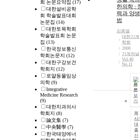
회 논문요약집
(17)
한의학 : 
대한설비공학
력과 양생
회 학술발표대회
법
논문집
(14)
대한토목학회
김종열
학술발표회 논문
대한기계
집
(13)
학회
2000
한국정보통신
기계저널
학회논문지
(12)
Vol.40
대한구강보건
No.11
학회지
(12)
로얄동물임상
의학
(9)
원
Integrative
문
Medicine Research
보
(9)
기
대한치과의사
학회지
(8)
복
사/
論文集
(7)
대
中央醫學
(7)
출
한국태양에너
신