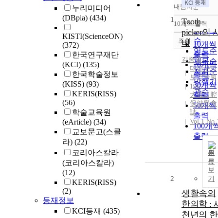
내림차순
누리미디어
정확도
(DBpia)
(434)
1
순
Tooth
10개씩 출력
내림차
인기도
picker의 
KISTI(ScienceON)
순
조회
비
10개씩
(372)
연도순
출력
한국연구재단
김종열
제목순
(KCI)
(135)
20개씩
대한구강
저자순
한국학술정보
출력
보건학회
발행기
(KISS)
(93)
30개씩
1967
관순
KERIS(RISS)
大韓口腔
출력
(56)
保健學會
50개씩
학술교육원
誌
출력
(eArticle)
(34)
Vol.1 No.
100개
교보문고(스콜
출력
라)
(22)
코리아스칼라
원
문
(코리아스칼라)
보
(12)
2
기
KERIS(RISS)
(2)
생활속의
등재정보
한의학 : 
KCI등재
(435)
천년의 한