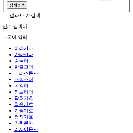
상세검색
결과 내 재검색
인기 검색어
다국어 입력
히라가나
가타카나
중국어
한글고어
그리스문자
프랑스어
독일어
히브리어
괄호기호
학술기호
기술기호
첨자기호
라틴문자
러시아문자