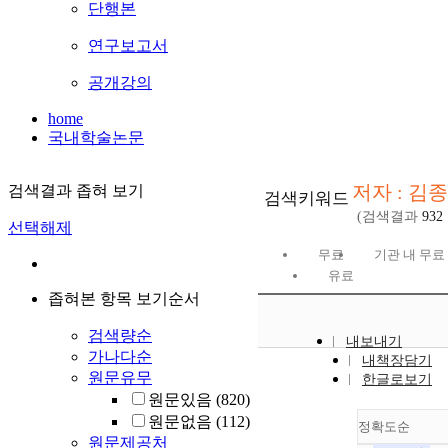
단행본
연구보고서
공개강의
home
국내학술논문
저자 : 김
검색결과 좁혀 보기
검색키워드
(검색결과
932
선택해제
무료
기관 내 무료
유료
좁혀본 항목 보기순서
검색량순
내보내기
가나다순
내책장담기
원문유무
한글로보기
원문있음
(820)
원문없음
(112)
정확도순
원문제공처