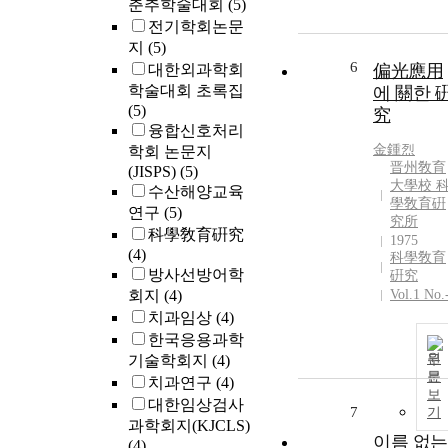
춘추학술대회
(5)
전기학회논문
지
(5)
6
대한외과학회
偏光應用
학술대회 초록집
에 關한 
(5)
究
융합신호처리
金鍾烈
학회 논문지
晋州敎育
(JISPS)
(5)
大學校 
수산해양교육
學敎育硏
연구
(5)
究所
科學敎育硏究
1975
(4)
科學敎育
방사선방어학
硏究
회지
(4)
Vol.1 No.
치과임상
(4)
한국응용과학
원
기술학회지
(4)
문
치과연구
(4)
보
대한임상검사
7
기
과학회지(KJCLS)
이름 없는
(4)