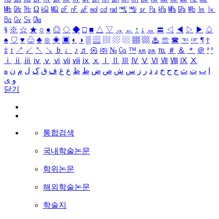
㎒
㎓
㎔
Ω
㏀
㏁
㎊
㎋
㎌
㏖
㏅
㎭
㎮
㎯
㏛
㎩
㎪
㎫
㎬
㏝
㏐
㏓
㏃
㏉
㏜
㏆
§
※
☆
★
○
●
◎
◇
◆
□
■
△
▽
→
←
↑
↓
↔
〓
◁
◀
▷
▶
♤
♠
♡
♥
♧
♣
⊙
◈
▣
◐
◑
▒
▤
▥
▨
▧
▦
▩
♨
☏
☎
☜
☞
¶
†
‡
↕
↗
↙
↖
↘
♭
♩
♪
♬
㉿
㈜
№
㏇
™
㏂
㏘
℡
＃
＆
＊
＠
ª
º
ⅰ
ⅱ
ⅲ
ⅳ
ⅴ
ⅵ
ⅶ
ⅷ
ⅸ
ⅹ
Ⅰ
Ⅱ
Ⅲ
Ⅳ
Ⅴ
Ⅵ
Ⅶ
Ⅷ
Ⅸ
Ⅹ
ا
ب
ت
ث
ج
ح
خ
د
ذ
ر
ز
س
ش
ص
ض
ط
ظ
ع
غ
ف
ق
ک
ل
م
ن
ه
و
ی
닫기
통합검색
국내학술논문
학위논문
해외학술논문
학술지