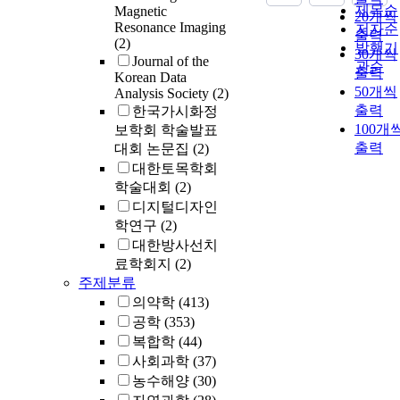
제목순
Magnetic
20개씩
Resonance Imaging
저자순
출력
(2)
발행기
30개씩
Journal of the
관순
출력
Korean Data
50개씩
Analysis Society
(2)
출력
한국가시화정
100개
보학회 학술발표
출력
대회 논문집
(2)
대한토목학회
학술대회
(2)
디지털디자인
학연구
(2)
대한방사선치
료학회지
(2)
주제분류
의약학
(413)
공학
(353)
복합학
(44)
사회과학
(37)
농수해양
(30)