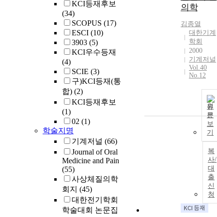
KCI등재후보
의학
(34)
SCOPUS
(17)
김종열
ESCI
(10)
대한기계
학회
3903
(5)
2000
KCI우수등재
기계저널
(4)
Vol.40
SCIE
(3)
No.12
구)KCI등재(통
합)
(2)
KCI등재후보
원
(1)
문
02
(1)
보
학술지명
기
기계저널
(66)
복
Journal of Oral
사/
Medicine and Pain
대
(55)
출
사상체질의학
신
회지
(45)
청
대한전기학회
학술대회 논문집