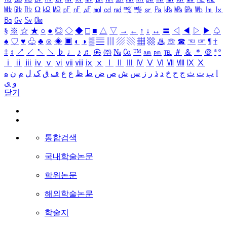
㎒
㎓
㎔
Ω
㏀
㏁
㎊
㎋
㎌
㏖
㏅
㎭
㎮
㎯
㏛
㎩
㎪
㎫
㎬
㏝
㏐
㏓
㏃
㏉
㏜
㏆
§
※
☆
★
○
●
◎
◇
◆
□
■
△
▽
→
←
↑
↓
↔
〓
◁
◀
▷
▶
♤
♠
♡
♥
♧
♣
⊙
◈
▣
◐
◑
▒
▤
▥
▨
▧
▦
▩
♨
☏
☎
☜
☞
¶
†
‡
↕
↗
↙
↖
↘
♭
♩
♪
♬
㉿
㈜
№
㏇
™
㏂
㏘
℡
＃
＆
＊
＠
ª
º
ⅰ
ⅱ
ⅲ
ⅳ
ⅴ
ⅵ
ⅶ
ⅷ
ⅸ
ⅹ
Ⅰ
Ⅱ
Ⅲ
Ⅳ
Ⅴ
Ⅵ
Ⅶ
Ⅷ
Ⅸ
Ⅹ
ا
ب
ت
ث
ج
ح
خ
د
ذ
ر
ز
س
ش
ص
ض
ط
ظ
ع
غ
ف
ق
ک
ل
م
ن
ه
و
ی
닫기
통합검색
국내학술논문
학위논문
해외학술논문
학술지