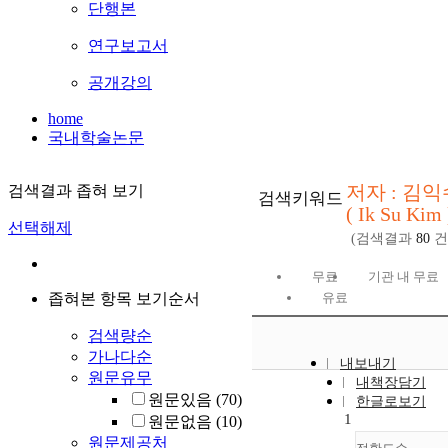
단행본
연구보고서
공개강의
home
국내학술논문
저자 : 김익
검색결과 좁혀 보기
검색키워드
( Ik Su Kim 
선택해제
(검색결과
80
건
무료
기관 내 무료
좁혀본 항목 보기순서
유료
검색량순
가나다순
내보내기
원문유무
내책장담기
원문있음
(70)
한글로보기
1
원문없음
(10)
원문제공처