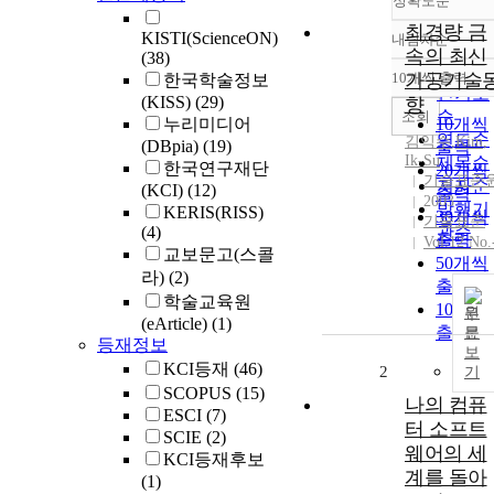
정확도순
최경량 금
KISTI(ScienceON)
내림차순
정확도
속의 최신
(38)
순
10개씩 출력
가공기술
한국학술정보
내림차
인기도
(KISS)
(29)
향
순
조회
누리미디어
10개씩
연도순
김익수
,
Kim
,
(DBpia)
(19)
출력
Ik
-
Su
제목순
한국연구재단
20개씩
기술표준
저자순
(KCI)
(12)
출력
2003
발행기
KERIS(RISS)
30개씩
기술표준
(4)
관순
출력
Vol.12 No.
교보문고(스콜
50개씩
라)
(2)
출력
학술교육원
100개
원
(eArticle)
(1)
출력
문
등재정보
보
KCI등재
(46)
2
기
SCOPUS
(15)
나의 컴퓨
ESCI
(7)
터 소프트
SCIE
(2)
웨어의 세
KCI등재후보
계를 돌아
(1)