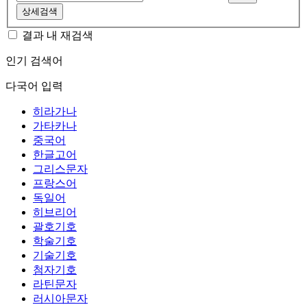
상세검색
결과 내 재검색
인기 검색어
다국어 입력
히라가나
가타카나
중국어
한글고어
그리스문자
프랑스어
독일어
히브리어
괄호기호
학술기호
기술기호
첨자기호
라틴문자
러시아문자