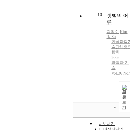
10
갯벌의 어
류
김익수
,
Kim
,
Ik
-
Su
한국과학
술단체총
합회
2003
과학과 기
술
Vol.36 No.
원
문
보
기
내보내기
내책장담기