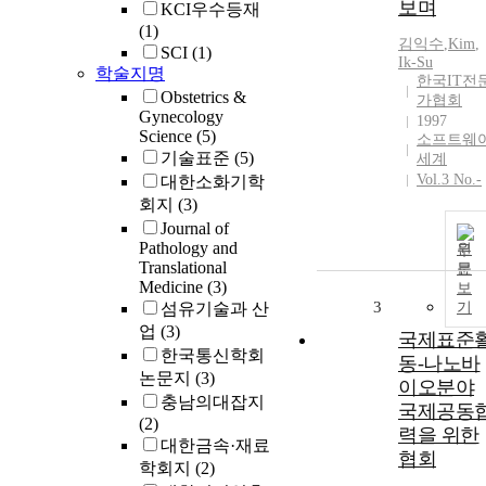
보며
KCI우수등재
(1)
김익수
,
Kim
,
SCI
(1)
Ik
-
Su
학술지명
한국IT전
Obstetrics &
가협회
Gynecology
1997
Science
(5)
소프트웨
기술표준
(5)
세계
Vol.3 No.-
대한소화기학
회지
(3)
Journal of
Pathology and
원
Translational
문
Medicine
(3)
보
3
섬유기술과 산
기
업
(3)
국제표준
한국통신학회
동-나노바
논문지
(3)
이오분야
충남의대잡지
국제공동
(2)
력을 위한
대한금속·재료
협회
학회지
(2)