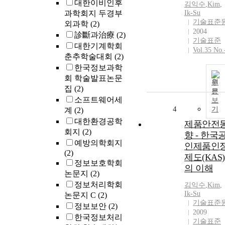
대한이비인후
김익수
,
Kim
,
과학회지 두경부
Ik
-
Su
기술표준
외과학
(2)
2004
診斷과治療
(2)
기술표준
대한기계학회
Vol.35 No.
춘추학술대회
(2)
한국정보과학
회 학술발표논문
원
집
(2)
문
소프트웨어세
보
4
기
계
(2)
대한환경공학
제품안전
회지
(2)
향 - 한국
예방의학회지
인제품인
(2)
제도(KAS)
정보보호학회
의 이해
논문지
(2)
정보처리학회
김익수
,
Kim
,
Ik
-
Su
논문지 C
(2)
기술표준
정보보안
(2)
2009
한국정보처리
기술표준