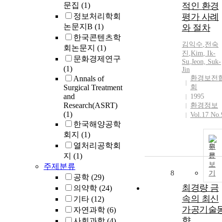
문집
(1)
적인 환경
정보처리학회
평가 사례
논문지B
(1)
와 절차
한국콘텐츠학
김익수
,
전숙
회논문지
(1)
진
,
Kim
,
Ik
-
문화경제연구
Su
,
Jeon, Suk-
(1)
Jin
Annals of
환경보전
Surgical Treatment
회
and
1995
Research(ASRT)
환경정보
(1)
Vol.17 No.
한국해양공학
회지
(1)
열처리공학회
원
지
(1)
문
보
주제분류
8
기
공학
(29)
최경량 금
의약학
(24)
속의 최신
기타
(12)
가공기술
자연과학
(6)
향
사회과학
(4)