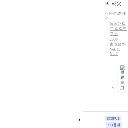
의 적용
김응중
,
최재
성
동국대학
교 의학연
구소
2009
東國醫學
Vol.15
No.2
원
문
보
기