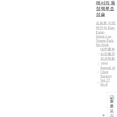
에서의 동
정맥루조
성술
김응중
,
이영
,
박진석
,
Kim,
Eung-
Joong
,
Lee,
Young
,
Park,
Jin-Seok
대한흉부
심장혈관
외과학회
1994
Journal of
Chest
Surgery
Vol.27
No.8
원
문
보
기