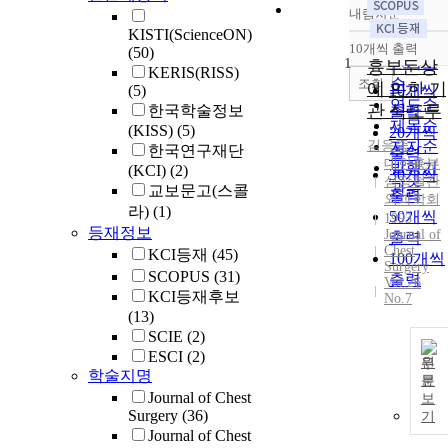
내림차순
정확도
KISTI(ScienceON)
순
10개씩 출력
(50)
내림차
인기도
1
흉부둔상
KERIS(RISS)
순
조회
에 의한 기
(5)
10개씩
연도순
관 식도루
한국학술정보
출력
제목순
(KISS)
(5)
20개씩
김응중
저자순
한국연구재단
출력
대한흉부
발행기
(KCI)
(2)
30개씩
심장혈관
관순
교보문고(스콜
출력
외과학회
라)
(1)
50개씩
1993
등재정보
Journal of
출력
Chest
KCI등재
(45)
100개씩
Surgery
SCOPUS
(31)
출력
Vol.26
KCI등재후보
No.7
(13)
SCIE
(2)
ESCI
(2)
원
학술지명
문
Journal of Chest
보
Surgery
(36)
기
Journal of Chest