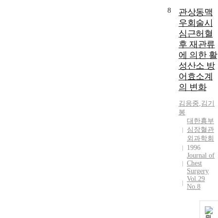
8
관상동맥
우회술시
심근허혈
후 재관류
에 의한 활
성산소 방
어효소계
의 변화
김응중
,
김기
봉
대한흉부
심장혈관
외과학회
1996
Journal of
Chest
Surgery
Vol.29
No.8
원