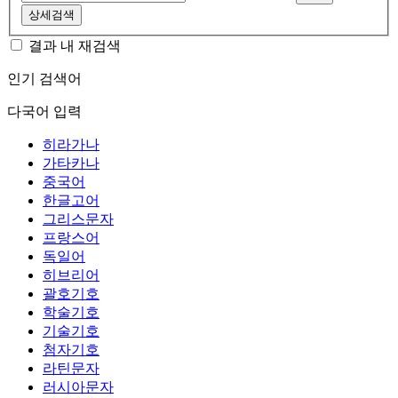
상세검색
결과 내 재검색
인기 검색어
다국어 입력
히라가나
가타카나
중국어
한글고어
그리스문자
프랑스어
독일어
히브리어
괄호기호
학술기호
기술기호
첨자기호
라틴문자
러시아문자