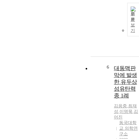
원
문
보
기
6
대동맥판
막에 발생
한 유두상
섬유탄력
종 1례
김응중
,
최재
성
,
이명묵
,
김
어진
동국대학
교 의학연
구소