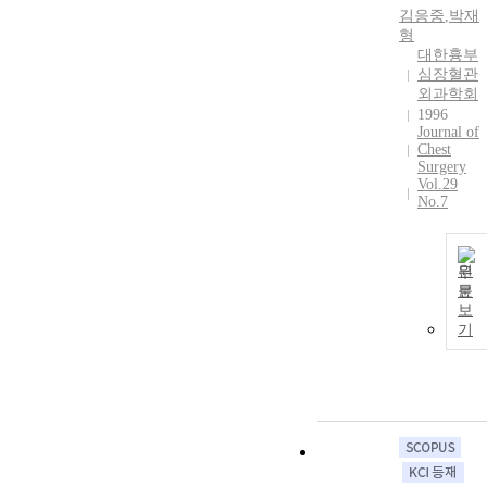
김응중
,
박재
형
대한흉부
심장혈관
외과학회
1996
Journal of
Chest
Surgery
Vol.29
No.7
원
문
보
기