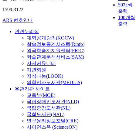
50개씩
1599-3122
출력
100개씩
ARS 번호안내
출력
관련누리집
대학공개강의(KOCW)
학술정보통계시스템(Rinfo)
외국학술지지원센터(FRIC)
학술관계분석서비스(SAM)
사서커뮤니티
기관회원
지식나눔(LOOK)
의학전자도서관(MEDLIS)
유관기관 사이트
교육부(MOE)
국립장애인도서관(NLD)
국립중앙도서관(NL)
국회도서관(NAL)
연구윤리정보포털(CRE)
사이언스온 (ScienceON)