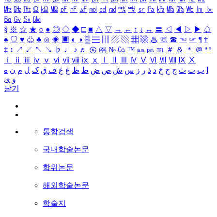
㎒
㎓
㎔
Ω
㏀
㏁
㎊
㎋
㎌
㏖
㏅
㎭
㎮
㎯
㏛
㎩
㎪
㎫
㎬
㏝
㏐
㏓
㏃
㏉
㏜
㏆
§
※
☆
★
○
●
◎
◇
◆
□
■
△
▽
→
←
↑
↓
↔
〓
◁
◀
▷
▶
♤
♠
♡
♥
♧
♣
⊙
◈
▣
◐
◑
▒
▤
▥
▨
▧
▦
▩
♨
☏
☎
☜
☞
¶
†
‡
↕
↗
↙
↖
↘
♭
♩
♪
♬
㉿
㈜
№
㏇
™
㏂
㏘
℡
＃
＆
＊
＠
ª
º
ⅰ
ⅱ
ⅲ
ⅳ
ⅴ
ⅵ
ⅶ
ⅷ
ⅸ
ⅹ
Ⅰ
Ⅱ
Ⅲ
Ⅳ
Ⅴ
Ⅵ
Ⅶ
Ⅷ
Ⅸ
Ⅹ
ا
ب
ت
ث
ج
ح
خ
د
ذ
ر
ز
س
ش
ص
ض
ط
ظ
ع
غ
ف
ق
ک
ل
م
ن
ه
و
ی
닫기
통합검색
국내학술논문
학위논문
해외학술논문
학술지