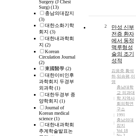
Surgery (J Chest
Surg)
(13)
충남의대잡지
(3)
대한소화기학
2
만성 신부
회지
(3)
전증 환자
대한내과학회
에서 동정
지
(2)
맥루형성
Korean
술의 조기
Circulation Journal
성적
(2)
東國醫學
(2)
김응중
,
황석
대한이비인후
하
,
임승평
,
이
과학회지 두경부
영
충남대학
외과학
(1)
교 의과대
대한두경부 종
학 지역사
양학회지
(1)
회의학연
Journal of
구소
Korean medical
1991
science
(1)
충남의대
대한내과학회
잡지
추계학술발표논
Vol.18
No.2