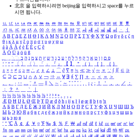
北京 을 입력하시려면
beijing
을 입력하시고 space를 누르
시면 됩니다.
ㅥ
ㅦ
ㅧ
ㅨ
ㅩ
ㅪ
ㅫ
ㅬ
ㅭ
ㅮ
ㅯ
ㅰ
ㅱ
ㅲ
ㅳ
ㅴ
ㅵ
ㅶ
ㅷ
ㅸ
ㅹ
ㅺ
ㅻ
ㅼ
ㅽ
ㅾ
ㅿ
ㆀ
ㆁ
ㆂ
ㆃ
ㆄ
ㆅ
ㆆ
ㆇ
ㆈ
ㆉ
ㆊ
ㆋ
ㆌ
ㆍ
ㆎ
Α
Β
Γ
Δ
Ε
Ζ
Η
Θ
Ι
Κ
Λ
Μ
Ν
Ξ
Ο
Π
Ρ
Σ
Τ
Υ
Φ
Χ
Ψ
Ω
α
β
γ
δ
ε
ζ
η
θ
ι
κ
λ
μ
ν
ξ
ο
π
ρ
σ
τ
υ
φ
χ
ψ
ω
á
à
Á
À
é
è
É
È
ç
Ç
ê
Ä
Ö
Ü
ä
ö
ü
ß
ְ
ֳ
ֲ
ֱ
ָ
ַ
ֵ
ֶ
ִ
ֹ
ּ
ֻ
ׂ
ׁ
ּ
ב
ה
נ
מ
צ
ת
ץ
ש
ד
ג
כ
ע
י
ח
ל
ך
ף
ק
ר
א
ט
ו
ן
ם
פ
‘
’
“
”
〔
〕
〈
〉
「
」
『
』
【
】
＂
（
）
［
］
｛
｝
±
×
÷
≠
≤
≥
∞
∴
♂
♀
∠
⊥
⌒
∂
∇
≡
≒
≪
≫
√
∽
∝
∵
∫
∬
∈
∋
⊆
⊇
⊂
⊃
∪
∩
∧
∨
￢
⇒
⇔
∀
∃
∮
∑
∏
＋
－
＜
＝
＞
、
。
·
‥
…
¨
〃
―
∥
＼
∼
´
～
ˇ
˘
˝
˚
˙
¸
˛
¡
¿
ː
！
＇
，
．
／
：
；
？
＾
＿
｀
｜
½
⅓
⅔
¼
¾
⅛
⅜
⅝
⅞
¹
²
³
⁴
ⁿ
₁
₂
₃
₄
Æ
Ð
Ħ
Ĳ
Ł
Ø
Œ
Þ
Ŧ
Ŋ
æ
đ
ð
ħ
ı
ĳ
ĸ
ŀ
ł
ø
œ
ß
þ
ŧ
ŋ
ŉ
А
Б
В
Г
Д
Е
Ё
Ж
З
И
Й
К
Л
М
Н
О
П
Р
С
Т
У
Ф
Х
Ц
Ч
Ш
Щ
Ъ
Ы
Ь
Э
Ю
Я
а
б
в
г
д
е
ё
ж
з
и
й
к
л
м
н
о
п
р
с
т
у
ф
х
ц
ч
ш
щ
ъ
ы
ь
э
ю
я
′
″
℃
Å
￠
￡
￥
¤
℉
‰
＄
％
Ｆ
￦
㎕
㎖
㎗
ℓ
㎘
㏄
㎣
㎤
㎥
㎦
㎙
㎚
㎛
㎜
㎝
㎞
㎟
㎠
㎡
㎢
㏊
㎍
㎎
㎏
㏏
㎈
㎉
㏈
㎧
㎨
㎰
㎱
㎲
㎳
㎴
㎵
㎶
㎷
㎸
㎹
㎀
㎁
㎂
㎃
㎄
㎺
㎻
㎽
㎾
㎿
㎐
㎑