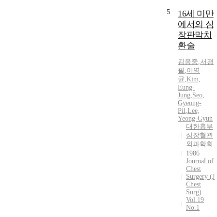
5
16세 미만
에서의 심
장판막치
환술
김응중
,
서경
필
,
이영
균
,
Kim,
Eung-
Jung
,
Seo,
Gyeong-
Pil
,
Lee,
Yeong-Gyun
대한흉부
심장혈관
외과학회
1986
Journal of
Chest
Surgery (J
Chest
Surg)
Vol.19
No.1