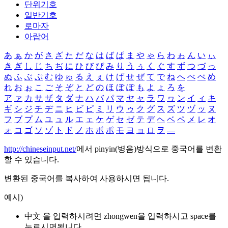
단위기호
일반기호
로마자
아랍어
あ
ぁ
か
が
さ
ざ
た
だ
な
は
ば
ぱ
ま
や
ゃ
ら
わ
ゎ
ん
い
ぃ
き
ぎ
し
じ
ち
ぢ
に
ひ
び
ぴ
み
り
う
ぅ
く
ぐ
す
ず
つ
づ
っ
ぬ
ふ
ぶ
ぷ
む
ゆ
ゅ
る
え
ぇ
け
げ
せ
ぜ
て
で
ね
へ
べ
ぺ
め
れ
お
ぉ
こ
ご
そ
ぞ
と
ど
の
ほ
ぼ
ぽ
も
よ
ょ
ろ
を
ア
ァ
カ
サ
ザ
タ
ダ
ナ
ハ
バ
パ
マ
ヤ
ャ
ラ
ワ
ヮ
ン
イ
ィ
キ
ギ
シ
ジ
チ
ヂ
ニ
ヒ
ビ
ピ
ミ
リ
ウ
ゥ
ク
グ
ス
ズ
ツ
ヅ
ッ
ヌ
フ
ブ
プ
ム
ユ
ュ
ル
エ
ェ
ケ
ゲ
セ
ゼ
テ
デ
ヘ
ベ
ペ
メ
レ
オ
ォ
コ
ゴ
ソ
ゾ
ト
ド
ノ
ホ
ボ
ポ
モ
ヨ
ョ
ロ
ヲ
―
http://chineseinput.net/
에서 pinyin(병음)방식으로 중국어를 변환
할 수 있습니다.
변환된 중국어를 복사하여 사용하시면 됩니다.
예시)
中文 을 입력하시려면
zhongwen
을 입력하시고 space를
누르시면됩니다.