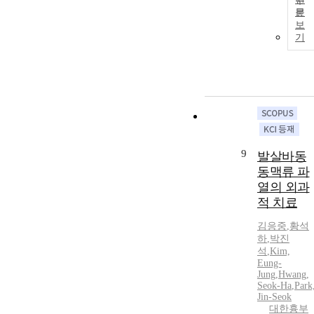
문
보
기
9
발살바동
동맥류 파
열의 외과
적 치료
김응중
,
황석
하
,
박진
석
,
Kim,
Eung-
Jung
,
Hwang,
Seok-Ha
,
Park
Jin-Seok
대한흉부