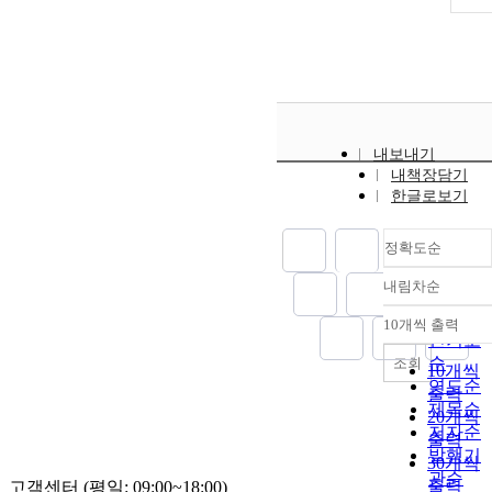
내보내기
내책장담기
한글로보기
정확도순
내림차순
정확도
순
10개씩 출력
내림차
인기도
순
조회
10개씩
연도순
출력
제목순
20개씩
저자순
출력
발행기
30개씩
관순
출력
고객센터 (평일: 09:00~18:00)