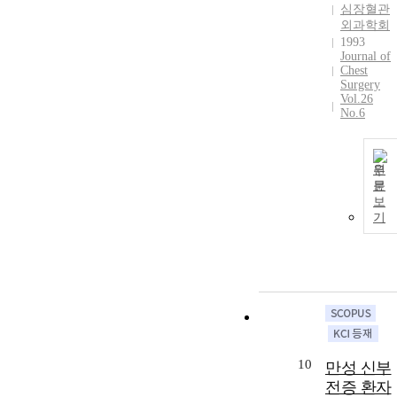
심장혈관
외과학회
1993
Journal of
Chest
Surgery
Vol.26
No.6
원
문
보
기
10
만성 신부
전증 환자