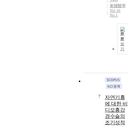
2009
東國醫學
Vol.16
No.1
원
문
보
기
7
자연기흉
에 대한 비
디오흉강
경수술의
조기성적