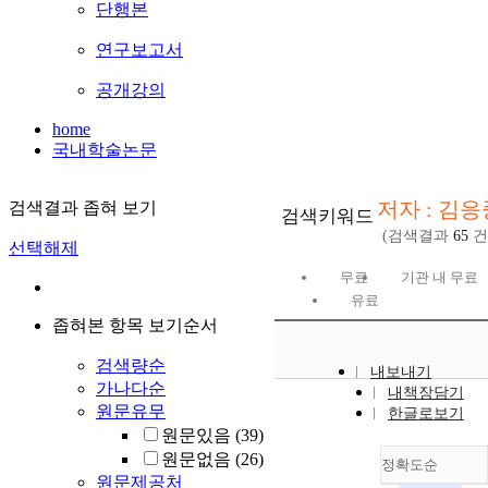
단행본
연구보고서
공개강의
home
국내학술논문
저자 : 김응
검색결과 좁혀 보기
검색키워드
(검색결과
65
건
선택해제
무료
기관 내 무료
유료
좁혀본 항목 보기순서
검색량순
내보내기
가나다순
내책장담기
원문유무
한글로보기
원문있음
(39)
원문없음
(26)
정확도순
원문제공처