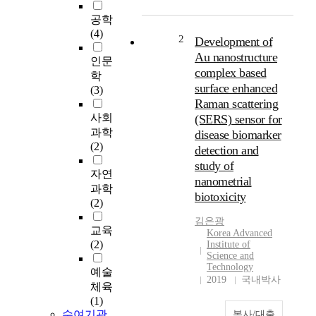
부
공학
정
(4)
적
2
Development of
언
Au nanostructure
인문
론
complex based
학
보
surface enhanced
(3)
도
Raman scattering
는
사회
(SERS) sensor for
매
과학
disease biomarker
출
(2)
detection and
,
주
study of
자연
식
nanometrial
과학
가
biotoxicity
(2)
치
,
김은광
교육
Korea Advanced
기
(2)
Institute of
업
Science and
이
Technology
예술
미
2019
국내박사
체육
지
(1)
등
수여기관
복사/대출