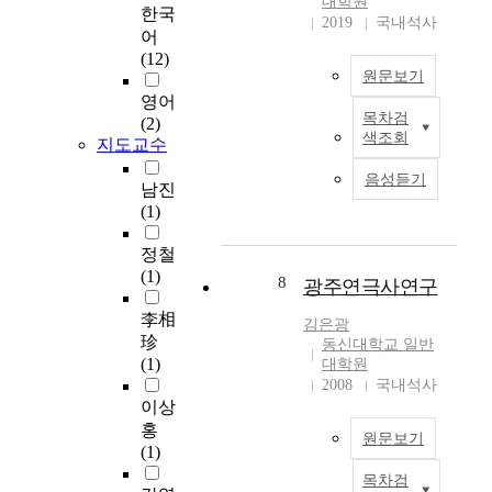
대학원
효
쟁
c
한국
나
2019
국내석사
용
상
e
다
어
을
황
s
른
(12)
제
원문보기
이
f
사
공
크
o
영어
람
하
목차검
게
r
(2)
과
본
색조회
는
지도교수
바
b
무
연
공
뀔
u
리
구
음성듣기
간
수
s
남진
를
는
이
도
i
(1)
짓
목
며
있
n
고
적
,
정철
고
e
싶
은
또
(1)
,
s
어
복
8
광주연극사연구
한
더
s
하
합
이
李相
나
p
며
운
김은광
와
珍
아
e
그
동
동신대학교 일반
같
(1)
가
r
대학원
자
프
은
2008
국내석사
효
f
리
로
계
이상
과
o
에
그
층
홍
적
r
서
램
원문보기
들
(1)
인
m
자
참
의
개
a
신
여
목차검
모
집