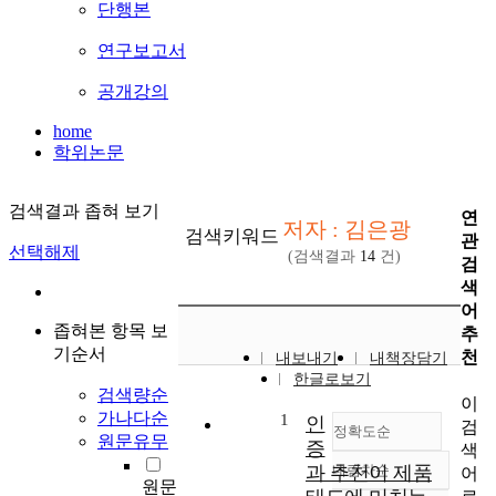
단행본
연구보고서
공개강의
home
학위논문
검색결과 좁혀 보기
연
저자 : 김은광
검색키워드
관
선택해제
(검색결과
14
건)
검
색
어
좁혀본 항목 보
추
기순서
천
내보내기
내책장담기
한글로보기
검색량순
이
가나다순
1
인
검
정확도순
원문유무
증
색
과 추천이 제품
내림차순
어
정확도
원문