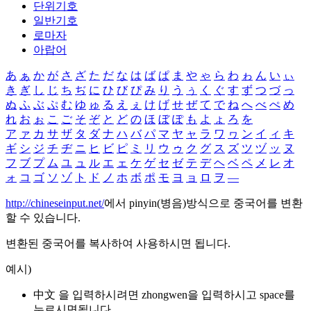
단위기호
일반기호
로마자
아랍어
あ
ぁ
か
が
さ
ざ
た
だ
な
は
ば
ぱ
ま
や
ゃ
ら
わ
ゎ
ん
い
ぃ
き
ぎ
し
じ
ち
ぢ
に
ひ
び
ぴ
み
り
う
ぅ
く
ぐ
す
ず
つ
づ
っ
ぬ
ふ
ぶ
ぷ
む
ゆ
ゅ
る
え
ぇ
け
げ
せ
ぜ
て
で
ね
へ
べ
ぺ
め
れ
お
ぉ
こ
ご
そ
ぞ
と
ど
の
ほ
ぼ
ぽ
も
よ
ょ
ろ
を
ア
ァ
カ
サ
ザ
タ
ダ
ナ
ハ
バ
パ
マ
ヤ
ャ
ラ
ワ
ヮ
ン
イ
ィ
キ
ギ
シ
ジ
チ
ヂ
ニ
ヒ
ビ
ピ
ミ
リ
ウ
ゥ
ク
グ
ス
ズ
ツ
ヅ
ッ
ヌ
フ
ブ
プ
ム
ユ
ュ
ル
エ
ェ
ケ
ゲ
セ
ゼ
テ
デ
ヘ
ベ
ペ
メ
レ
オ
ォ
コ
ゴ
ソ
ゾ
ト
ド
ノ
ホ
ボ
ポ
モ
ヨ
ョ
ロ
ヲ
―
http://chineseinput.net/
에서 pinyin(병음)방식으로 중국어를 변환
할 수 있습니다.
변환된 중국어를 복사하여 사용하시면 됩니다.
예시)
中文 을 입력하시려면
zhongwen
을 입력하시고 space를
누르시면됩니다.