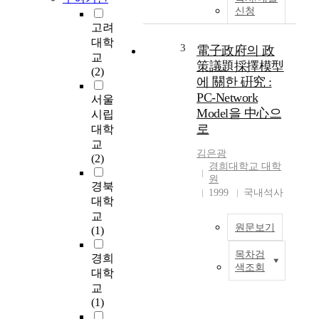
에
신청
큰
고려
영
대학
향
3
電子政府의 政
교
을
策議題採擇模型
(2)
미
에 關한 硏究 :
친
PC-Network
서울
다
Model을 中心으
시립
.
로
대학
하
교
지
김은광
(2)
만
경희대학교 대학
대
원
경북
부
1999
국내석사
대학
분
교
의
원문보기
(1)
기
업
목차검
경희
들
T
색조회
대학
은
o
포
d
교
괄
a
(1)
적
y