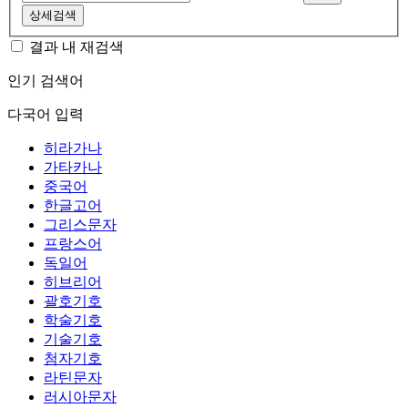
상세검색
결과 내 재검색
인기 검색어
다국어 입력
히라가나
가타카나
중국어
한글고어
그리스문자
프랑스어
독일어
히브리어
괄호기호
학술기호
기술기호
첨자기호
라틴문자
러시아문자