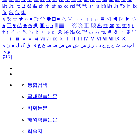
㎒
㎓
㎔
Ω
㏀
㏁
㎊
㎋
㎌
㏖
㏅
㎭
㎮
㎯
㏛
㎩
㎪
㎫
㎬
㏝
㏐
㏓
㏃
㏉
㏜
㏆
§
※
☆
★
○
●
◎
◇
◆
□
■
△
▽
→
←
↑
↓
↔
〓
◁
◀
▷
▶
♤
♠
♡
♥
♧
♣
⊙
◈
▣
◐
◑
▒
▤
▥
▨
▧
▦
▩
♨
☏
☎
☜
☞
¶
†
‡
↕
↗
↙
↖
↘
♭
♩
♪
♬
㉿
㈜
№
㏇
™
㏂
㏘
℡
＃
＆
＊
＠
ª
º
ⅰ
ⅱ
ⅲ
ⅳ
ⅴ
ⅵ
ⅶ
ⅷ
ⅸ
ⅹ
Ⅰ
Ⅱ
Ⅲ
Ⅳ
Ⅴ
Ⅵ
Ⅶ
Ⅷ
Ⅸ
Ⅹ
ا
ب
ت
ث
ج
ح
خ
د
ذ
ر
ز
س
ش
ص
ض
ط
ظ
ع
غ
ف
ق
ک
ل
م
ن
ه
و
ی
닫기
통합검색
국내학술논문
학위논문
해외학술논문
학술지