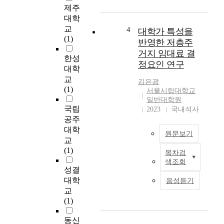
제주
인
'
위
s
대학
기
i
교
4
대학가 특성을
관
n
(1)
반영한 저층주
리
f
거지 임대료 결
시
o
한성
정요인 연구
스
r
대학
템
m
교
김은광
을
a
(1)
서울시립대학교
구
t
일반대학원
축
i
국립
2023
국내석사
해
o
공주
놓
n
대학
원문보기
지
a
교
않
n
(1)
목차검
대
거
d
색조회
학
나
t
성결
가
,
e
대학
음성듣기
저
위
l
교
층
기
e
(1)
주
에
c
거
대
o
동신