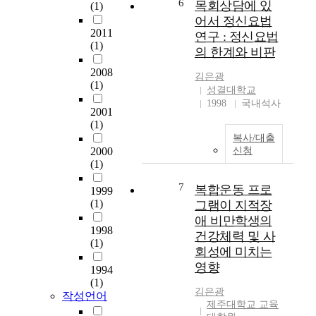
6
목회상담에 있
(1)
과
제
a
타
어서 정신요법
대
로
r
인
2011
연구 : 정신요법
학
위
e
과
(1)
의 한계와 비판
교
기
n
상
와
상
o
호
2008
김은광
의
황
t
(1)
작
성결대학교
인
이
o
용
1998
국내석사
접
2001
발
n
하
성
(1)
생
l
는
이
복사/대출
했
y
사
2000
신청
대
을
s
회
(1)
학
때
i
적
생
대
m
존
7
복합운동 프로
1999
및
응
p
재
(1)
그램이 지적장
청
하
l
이
애 비만학생의
년
는
e
다
1998
건강체력 및 사
계
방
r
.
(1)
회성에 미치는
층
법
e
인
에
영향
에
s
간
1994
게
따
o
(1)
은
김은광
높
작성언어
라
u
누
제주대학교 교육
은
경
r
구