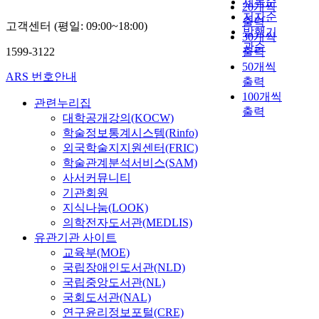
제목순
대
는
e
에
20개씩
수
극
저자순
하
것
n
서
학
출력
고객센터 (평일: 09:00~18:00)
은
고
발행기
은
t
때
교
30개씩
예
정
관순
매
a
로
에
1599-3122
출력
향
비
우
l
는
재
50개씩
의
사
ARS 번호안내
중
f
긍
학
출력
도
업
요
a
정
중
100개씩
시
을
관련누리집
하
c
적
인
출력
,
통
대학공개강의(KOCW)
다
t
으
지
빛
해
학술정보통계시스템(Rinfo)
.
o
로
적
의
대
외국학술지지원센터(FRIC)
이
r
때
장
도
다
와
s
학술관계분석서비스(SAM)
로
애
시
수
관
f
는
사서커뮤니티
학
답
아
련
o
부
생
기관회원
게
파
하
r
정
으
지식나눔(LOOK)
한
트
여
t
적
로
의학전자도서관(MEDLIS)
국
로
소
h
인
B
유관기관 사이트
연
전
비
e
행
M
교육부(MOE)
극
면
자
o
태
I
국립장애인도서관(NLD)
사
전
에
r
로
지
국립중앙도서관(NL)
와
환
게
g
표
수
국회도서관(NAL)
늘
되
정
a
출
2
연구윤리정보포털(CRE)
함
며
보
n
되