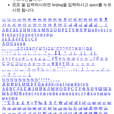
北京 을 입력하시려면
beijing
을 입력하시고 space를 누르
시면 됩니다.
ㅥ
ㅦ
ㅧ
ㅨ
ㅩ
ㅪ
ㅫ
ㅬ
ㅭ
ㅮ
ㅯ
ㅰ
ㅱ
ㅲ
ㅳ
ㅴ
ㅵ
ㅶ
ㅷ
ㅸ
ㅹ
ㅺ
ㅻ
ㅼ
ㅽ
ㅾ
ㅿ
ㆀ
ㆁ
ㆂ
ㆃ
ㆄ
ㆅ
ㆆ
ㆇ
ㆈ
ㆉ
ㆊ
ㆋ
ㆌ
ㆍ
ㆎ
Α
Β
Γ
Δ
Ε
Ζ
Η
Θ
Ι
Κ
Λ
Μ
Ν
Ξ
Ο
Π
Ρ
Σ
Τ
Υ
Φ
Χ
Ψ
Ω
α
β
γ
δ
ε
ζ
η
θ
ι
κ
λ
μ
ν
ξ
ο
π
ρ
σ
τ
υ
φ
χ
ψ
ω
á
à
Á
À
é
è
É
È
ç
Ç
ê
Ä
Ö
Ü
ä
ö
ü
ß
ְ
ֳ
ֲ
ֱ
ָ
ַ
ֵ
ֶ
ִ
ֹ
ּ
ֻ
ׂ
ׁ
ּ
ב
ה
נ
מ
צ
ת
ץ
ש
ד
ג
כ
ע
י
ח
ל
ך
ף
ק
ר
א
ט
ו
ן
ם
פ
‘
’
“
”
〔
〕
〈
〉
「
」
『
』
【
】
＂
（
）
［
］
｛
｝
±
×
÷
≠
≤
≥
∞
∴
♂
♀
∠
⊥
⌒
∂
∇
≡
≒
≪
≫
√
∽
∝
∵
∫
∬
∈
∋
⊆
⊇
⊂
⊃
∪
∩
∧
∨
￢
⇒
⇔
∀
∃
∮
∑
∏
＋
－
＜
＝
＞
、
。
·
‥
…
¨
〃
―
∥
＼
∼
´
～
ˇ
˘
˝
˚
˙
¸
˛
¡
¿
ː
！
＇
，
．
／
：
；
？
＾
＿
｀
｜
½
⅓
⅔
¼
¾
⅛
⅜
⅝
⅞
¹
²
³
⁴
ⁿ
₁
₂
₃
₄
Æ
Ð
Ħ
Ĳ
Ł
Ø
Œ
Þ
Ŧ
Ŋ
æ
đ
ð
ħ
ı
ĳ
ĸ
ŀ
ł
ø
œ
ß
þ
ŧ
ŋ
ŉ
А
Б
В
Г
Д
Е
Ё
Ж
З
И
Й
К
Л
М
Н
О
П
Р
С
Т
У
Ф
Х
Ц
Ч
Ш
Щ
Ъ
Ы
Ь
Э
Ю
Я
а
б
в
г
д
е
ё
ж
з
и
й
к
л
м
н
о
п
р
с
т
у
ф
х
ц
ч
ш
щ
ъ
ы
ь
э
ю
я
′
″
℃
Å
￠
￡
￥
¤
℉
‰
＄
％
Ｆ
￦
㎕
㎖
㎗
ℓ
㎘
㏄
㎣
㎤
㎥
㎦
㎙
㎚
㎛
㎜
㎝
㎞
㎟
㎠
㎡
㎢
㏊
㎍
㎎
㎏
㏏
㎈
㎉
㏈
㎧
㎨
㎰
㎱
㎲
㎳
㎴
㎵
㎶
㎷
㎸
㎹
㎀
㎁
㎂
㎃
㎄
㎺
㎻
㎽
㎾
㎿
㎐
㎑