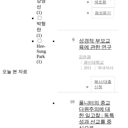
강영
선
n
이
가
색조회
든
합
선
방
c
특
지
문
거
(1)
법
e
정
적
음성듣기
화
주
은
o
한
장
와
지
박형
기
f
위
애
예
로
란
업
o
치
비
술
써
(1)
의
r
를
만
이
9
기
성경적 부모교
이
g
차
학
그
능
Hee-
육에 관한 연구
미
a
지
생
렇
Sung
한
지
n
하
의
듯
Park
다
김은광
를
i
고
건
(1)
연
광신대학교
.
증
z
나
강
극
2011
국내석사
한
대
a
름
체
오늘 본 자료
도
편
시
t
대
력
사
,
킬
i
로
과
복사/대출
회
이
수
o
의
신청
사
현
와
도
n
역
회
상
같
있
s
할
성
과
10
폴니터의 종교
은
다
,
을
변
시
대
다원주의에 대
.
b
하
화
대
학
한 일고찰 : 독특
따
u
고
에
의
가
라
t
성과 선교를 중
싶
미
변
저
서
a
은
치