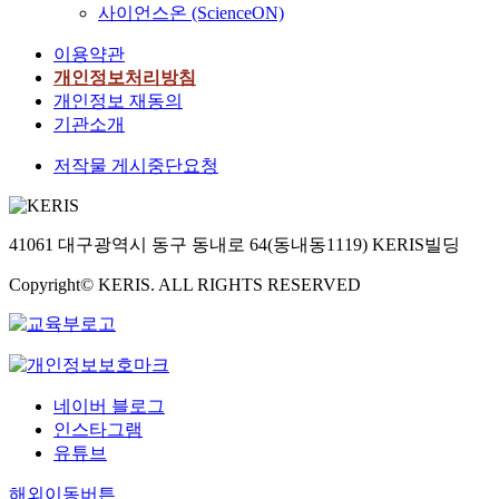
5
사이언스온 (ScienceON)
께
,
의
i
어
이
해
청
불
z
진
상
이용약관
왔
년
확
a
다
인
개인정보처리방침
다
및
실
t
.
학
개인정보 재동의
.
대
성
i
조
생
기관소개
연
학
을
o
직
으
극
생
완
n
행
로
저작물 게시중단요청
은
계
화
s
태
선
한
층
해
.
론
정
시
이
주
A
의
하
대
거
41061 대구광역시 동구 동내로 64(동내동1119) KERIS빌딩
는
n
제
였
를
주
인
d
분
다
반
Copyright© KERIS. ALL RIGHTS RESERVED
할
증
t
야
.
영
수
과
h
에
연
하
있
추
e
서
구
고
는
천
t
가
의
그
소
메
e
장
내
시
형
시
c
다
용
네이버 블로그
대
·
지
h
양
과
인스타그램
에
저
가
n
한
목
유튜브
따
렴
효
o
이
적
라
주
과
l
론
을
해외이동버튼