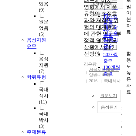
태도에 미치는
로
순
있음
10개씩 출력
내림차순
많
영향에서 제품
인기도
(9)
이
유형의 조절효
순
조회
10개씩
본
과와 지각된 위
연도순
원문
출력
자
험의 매개효과
제목순
없음
20개씩
료
에 관한 연구: 부
저자순
(5)
출력
발행기
음성지원
정적 언론보도
30개씩
관순
유무
상황에서의 개
출력
선방안
활
50개씩
음성
용
출력
김은광
지원
도
100개씩
서울시립대학교
(7)
높
출력
일반대학원
학위유형
은
2016
국내석사
자
국내
료
석사
원문보기
(11)
음성듣기
기
국내
업
박사
들
(3)
에
주제분류
게