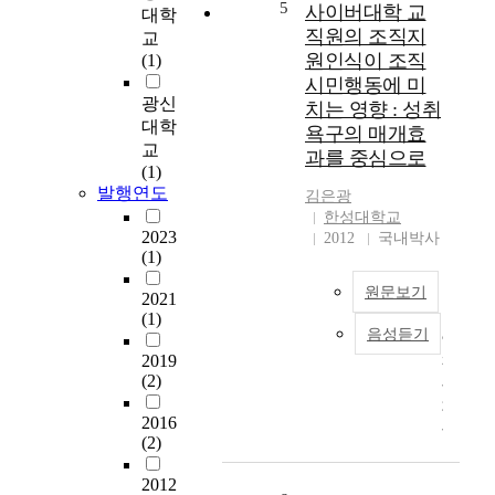
지
5
응
m
사이버대학 교
대학
는
하
m
직원의 조직지
교
대
는
u
원인식이 조직
(1)
학
전
n
시민행동에 미
교
략
i
광신
치는 영향 : 성취
의
에
c
대학
욕구의 매개효
입
대
a
교
과를 중심으로
지
해
t
(1)
적
선
i
발행연도
김은광
특
임
o
한성대학교
성
시
n
2023
2012
국내박사
인
방
t
(1)
지
편
e
하
원문보기
수
c
2021
철
준
h
(1)
음성듣기
역
에
n
인
과
2019
그
o
간
의
(2)
치
l
은
높
고
o
기
2016
은
있
g
본
(2)
접
다
i
적
근
.
e
으
2012
성
실
s
로