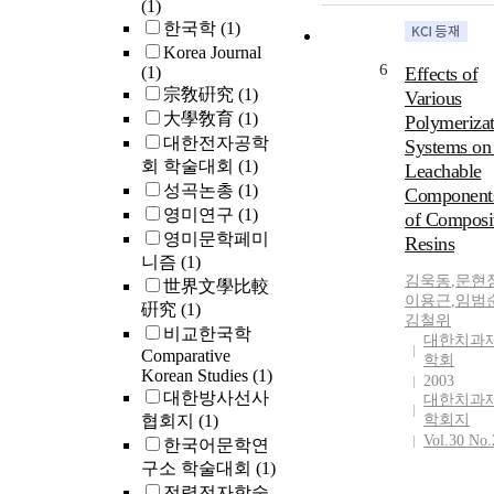
(1)
한국학
(1)
Korea Journal
6
(1)
Effects of
宗敎硏究
(1)
Various
大學敎育
(1)
Polymerizat
대한전자공학
Systems on 
회 학술대회
(1)
Leachable
성곡논총
(1)
Component
영미연구
(1)
of Composi
영미문학페미
Resins
니즘
(1)
김욱동
,
문현
世界文學比較
이용근
,
임범
硏究
(1)
김철위
비교한국학
대한치과
Comparative
학회
Korean Studies
(1)
2003
대한방사선사
대한치과
협회지
(1)
학회지
Vol.30 No.
한국어문학연
구소 학술대회
(1)
전력전자학술