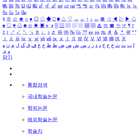
㎒
㎓
㎔
Ω
㏀
㏁
㎊
㎋
㎌
㏖
㏅
㎭
㎮
㎯
㏛
㎩
㎪
㎫
㎬
㏝
㏐
㏓
㏃
㏉
㏜
㏆
§
※
☆
★
○
●
◎
◇
◆
□
■
△
▽
→
←
↑
↓
↔
〓
◁
◀
▷
▶
♤
♠
♡
♥
♧
♣
⊙
◈
▣
◐
◑
▒
▤
▥
▨
▧
▦
▩
♨
☏
☎
☜
☞
¶
†
‡
↕
↗
↙
↖
↘
♭
♩
♪
♬
㉿
㈜
№
㏇
™
㏂
㏘
℡
＃
＆
＊
＠
ª
º
ⅰ
ⅱ
ⅲ
ⅳ
ⅴ
ⅵ
ⅶ
ⅷ
ⅸ
ⅹ
Ⅰ
Ⅱ
Ⅲ
Ⅳ
Ⅴ
Ⅵ
Ⅶ
Ⅷ
Ⅸ
Ⅹ
ا
ب
ت
ث
ج
ح
خ
د
ذ
ر
ز
س
ش
ص
ض
ط
ظ
ع
غ
ف
ق
ک
ل
م
ن
ه
و
ی
닫기
통합검색
국내학술논문
학위논문
해외학술논문
학술지