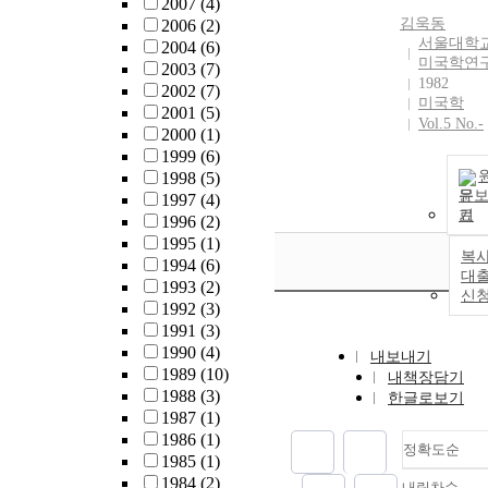
2007
(4)
서로 낮았다. 
김욱동
2006
(2)
짓트 레진의 
서울대학
2004
(6)
미국학연
는 유출 단량
2003
(7)
1982
양을 유의하게
2002
(7)
미국학
소시켰다
2001
(5)
Vol.5 No.-
(p<0.05). 플
2000
(1)
마 아크 중합
1999
(6)
할로겐 중합
1998
(5)
LED 중합기 
문
1997
(4)
기
유의하게 많은
1996
(2)
량체의 유출을
1995
(1)
복사
였다 (p<0.05).
1994
(6)
대
합결과 직선형
1993
(2)
신
조의 중합 부
1992
(3)
이 광원의 종
1991
(3)
관계없이 형
1990
(4)
내보내기
었다.
1989
(10)
내책장담기
1988
(3)
한글로보기
1987
(1)
1986
(1)
정확도순
1985
(1)
1984
(2)
내림차순