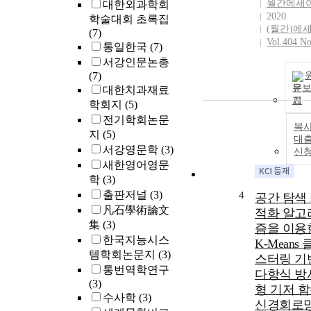
월간에세
대한외과학회
2020
학술대회 초록집
(월간)에
(7)
Vol.404 No
통일한국
(7)
서강인문논총
(7)
문
대한치과재료
기
학회지
(5)
전기학회논문
복사
지
(5)
대
서강영문학
(3)
신
새한영어영문
학
(3)
출판저널
(3)
4
공간 탐색
凡石學術論文
적화 알고
集
(3)
즘을 이용
한국지능시스
K-Means
템학회논문지
(3)
스터링 기
통번역학연구
다항식 방
(3)
형 기저 
수사학
(3)
신경회로망