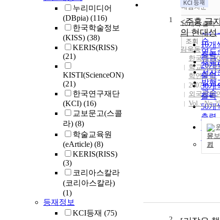
내림차순
누리미디어
정확
(DBpia)
(116)
1
순
<주홍 글자
10개씩 출력
내림
한국학술정보
인기
의 현대성
(KISS)
(38)
순
조회
10개
KERIS(RISS)
김욱동
연도
출력
(21)
한국외국
제목
20개
학교 외국
저자
KISTI(ScienceON)
출력
학연구소
발행
(21)
2007
30개
관순
한국연구재단
외국문학
출력
(KCI)
(16)
Vol.- No.2
50개
교보문고(스콜
출력
라)
(8)
100
학술교육원
문
출력
(eArticle)
(8)
기
KERIS(RISS)
(3)
코리아스칼라
(코리아스칼라)
(1)
등재정보
KCI등재
(75)
2