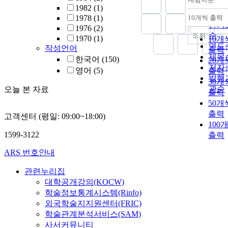
정확
1982
(1)
순
1978
(1)
10개씩 출력
내림
인기
1976
(2)
순
조회
1970
(1)
10개
연도
작성언어
출력
제목
한국어
(150)
20개
저자
영어
(5)
출력
발행
30개
관순
오늘 본 자료
출력
50개
출력
고객센터 (평일: 09:00~18:00)
100
1599-3122
출력
ARS 번호안내
관련누리집
대학공개강의(KOCW)
학술정보통계시스템(Rinfo)
외국학술지지원센터(FRIC)
학술관계분석서비스(SAM)
사서커뮤니티