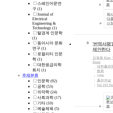
문
스페인어문연
영향을 측정
기
구
(1)
자 하였다. 4 
콤포짓트 레진
Journal of
복사
Electrical
(Alitefil, Esthe
대
Engineering &
신
X, Unifill F, Z
Technology
(1)
을 디스크형 
탈경계 인문학
(두께 2㎜ × 직
(1)
㎜)으로 제작
동아시아 문화
8
'번역서평'
3종의 광중합
연구
(1)
제안한다
plasma are [Ap
로컬리티 인문
95E, 1370 mW
김욱동
,
Kim, 
학
(1)
3초 (P3)와 6초
Dong
(P6)], 할로겐 
대한응급의학
대한출판
[VIP, 400 mW
회지
(1)
협회
40초 (H4)] 및 l
주제분류
1996
emitting diode
출판저널
인문학
(92)
[LED;L, 400 
Vol.193 No
공학
(53)
㎠, 40초 (L4)
의약학
(24)
중합한 후 각 
사회과학
(17)
의 시편을 연
문
기타
(10)
지 않은 실험
기
예술체육
(5)
#1000 SiC로