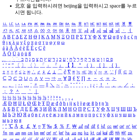
北京 을 입력하시려면
beijing
을 입력하시고 space를 누르
시면 됩니다.
ㅥ
ㅦ
ㅧ
ㅨ
ㅩ
ㅪ
ㅫ
ㅬ
ㅭ
ㅮ
ㅯ
ㅰ
ㅱ
ㅲ
ㅳ
ㅴ
ㅵ
ㅶ
ㅷ
ㅸ
ㅹ
ㅺ
ㅻ
ㅼ
ㅽ
ㅾ
ㅿ
ㆀ
ㆁ
ㆂ
ㆃ
ㆄ
ㆅ
ㆆ
ㆇ
ㆈ
ㆉ
ㆊ
ㆋ
ㆌ
ㆍ
ㆎ
Α
Β
Γ
Δ
Ε
Ζ
Η
Θ
Ι
Κ
Λ
Μ
Ν
Ξ
Ο
Π
Ρ
Σ
Τ
Υ
Φ
Χ
Ψ
Ω
α
β
γ
δ
ε
ζ
η
θ
ι
κ
λ
μ
ν
ξ
ο
π
ρ
σ
τ
υ
φ
χ
ψ
ω
á
à
Á
À
é
è
É
È
ç
Ç
ê
Ä
Ö
Ü
ä
ö
ü
ß
ְ
ֳ
ֲ
ֱ
ָ
ַ
ֵ
ֶ
ִ
ֹ
ּ
ֻ
ׂ
ׁ
ּ
ב
ה
נ
מ
צ
ת
ץ
ש
ד
ג
כ
ע
י
ח
ל
ך
ף
ק
ר
א
ט
ו
ן
ם
פ
‘
’
“
”
〔
〕
〈
〉
「
」
『
』
【
】
＂
（
）
［
］
｛
｝
±
×
÷
≠
≤
≥
∞
∴
♂
♀
∠
⊥
⌒
∂
∇
≡
≒
≪
≫
√
∽
∝
∵
∫
∬
∈
∋
⊆
⊇
⊂
⊃
∪
∩
∧
∨
￢
⇒
⇔
∀
∃
∮
∑
∏
＋
－
＜
＝
＞
、
。
·
‥
…
¨
〃
―
∥
＼
∼
´
～
ˇ
˘
˝
˚
˙
¸
˛
¡
¿
ː
！
＇
，
．
／
：
；
？
＾
＿
｀
｜
½
⅓
⅔
¼
¾
⅛
⅜
⅝
⅞
¹
²
³
⁴
ⁿ
₁
₂
₃
₄
Æ
Ð
Ħ
Ĳ
Ł
Ø
Œ
Þ
Ŧ
Ŋ
æ
đ
ð
ħ
ı
ĳ
ĸ
ŀ
ł
ø
œ
ß
þ
ŧ
ŋ
ŉ
А
Б
В
Г
Д
Е
Ё
Ж
З
И
Й
К
Л
М
Н
О
П
Р
С
Т
У
Ф
Х
Ц
Ч
Ш
Щ
Ъ
Ы
Ь
Э
Ю
Я
а
б
в
г
д
е
ё
ж
з
и
й
к
л
м
н
о
п
р
с
т
у
ф
х
ц
ч
ш
щ
ъ
ы
ь
э
ю
я
′
″
℃
Å
￠
￡
￥
¤
℉
‰
＄
％
Ｆ
￦
㎕
㎖
㎗
ℓ
㎘
㏄
㎣
㎤
㎥
㎦
㎙
㎚
㎛
㎜
㎝
㎞
㎟
㎠
㎡
㎢
㏊
㎍
㎎
㎏
㏏
㎈
㎉
㏈
㎧
㎨
㎰
㎱
㎲
㎳
㎴
㎵
㎶
㎷
㎸
㎹
㎀
㎁
㎂
㎃
㎄
㎺
㎻
㎽
㎾
㎿
㎐
㎑