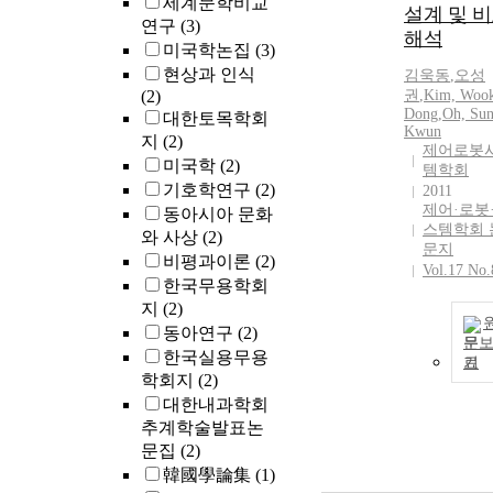
세계문학비교
설계 및 
연구
(3)
해석
미국학논집
(3)
현상과 인식
김욱동
,
오성
(2)
권
,
Kim, Woo
Dong
,
Oh, Sun
대한토목학회
Kwun
지
(2)
제어로봇
미국학
(2)
템학회
기호학연구
(2)
2011
제어·로봇
동아시아 문화
스템학회 
와 사상
(2)
문지
비평과이론
(2)
Vol.17 No.
한국무용학회
지
(2)
동아연구
(2)
문
한국실용무용
기
학회지
(2)
대한내과학회
추계학술발표논
문집
(2)
韓國學論集
(1)