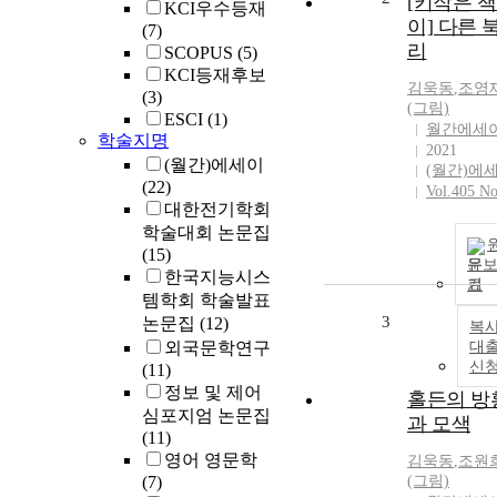
[키작은 
KCI우수등재
이] 다른 
(7)
리
SCOPUS
(5)
KCI등재후보
김욱동
,
조영
(3)
(그림)
ESCI
(1)
월간에세
학술지명
2021
(월간)에세이
(월간)에
(22)
Vol.405 No
대한전기학회
학술대회 논문집
(15)
문
한국지능시스
기
템학회 학술발표
3
논문집
(12)
복사
외국문학연구
대
신
(11)
정보 및 제어
홀든의 방
심포지엄 논문집
과 모색
(11)
영어 영문학
김욱동
,
조원
(7)
(그림)