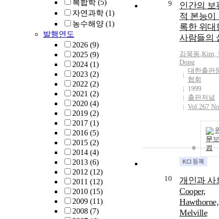
복합학
(5)
9
한 실험군으로
인간의 보
자연과학
(1)
누어 유출 성
적 본능이
(TEGDMA,
농수해양
(1)
록한 위대
UDMA 및
발행연도
사람들의 
BisGMA)을 H
2026
(9)
로 정성 및 정
2025
(9)
김욱동
,
Kim, 
석하였다. GC/
Dong
2024
(1)
대한출판
를 사용하여 
2023
(2)
협회
부산물을 검
2022
(2)
1999
였고, 콤포짓트
2021
(2)
출판저널
진의 중합 정
2020
(4)
Vol.267 No
적외선 분광 
2019
(2)
법(FTIR)과 
2017
(1)
스 경도 측정
2016
(5)
문
로 평가하였다.
2015
(2)
기
출 단량체의 
2014
(4)
중합정도를 
2013
(6)
한 중합체계의
2012
(12)
10
율성은 할로겐
개인과 사
2011
(12)
(40 초), LED (
Cooper,
2010
(15)
초), 플라스마
2009
(11)
Hawthorne,
크 (6 초), 플
2008
(7)
Melville
마 아크 (3 초)