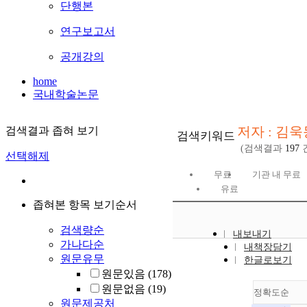
단행본
연구보고서
공개강의
home
국내학술논문
저자 : 김욱
검색결과 좁혀 보기
검색키워드
(검색결과
197
선택해제
무료
기관 내 무료
유료
좁혀본 항목 보기순서
검색량순
내보내기
가나다순
내책장담기
원문유무
한글로보기
원문있음
(178)
원문없음
(19)
정확도순
원문제공처