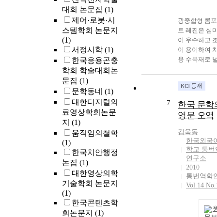
대회 논문집
(1)
제어·로봇·시
광중합형 콤
스템학회 논문지
트 레진은 심
(1)
이 우수하고 
서정시학
(1)
이 용이하여 
용 수복재로 
한국응용곤충
사용되나 중
학회 학술대회논
축과 불충분한
문집
(1)
합에 따른 미
문학동네
(1)
단량체의 유
대한디지털의
7
한국 문학
의 문제가 있다
료영상학회논문
영문 오역
연구에서 상용
지
(1)
포짓트 레진의
김욱동
움직임의철학
출 성분의 양과
한국외국
(1)
합 정도를 측
학교 통번
한국치안행정
여 각 광중합
연구소
논집
(1)
성능을 평가
2010
대한영상의학
유출성분을 
통번역학
기술학회 논문지
하여 중합부
Vol.14 No.
(1)
의 여부를 확
한국콘텐츠학
과 동시에 연
회논문지
(1)
성분 유출에 