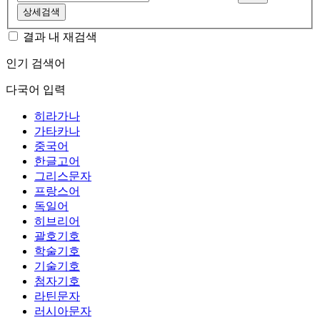
상세검색
결과 내 재검색
인기 검색어
다국어 입력
히라가나
가타카나
중국어
한글고어
그리스문자
프랑스어
독일어
히브리어
괄호기호
학술기호
기술기호
첨자기호
라틴문자
러시아문자