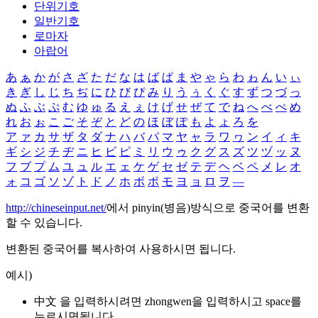
단위기호
일반기호
로마자
아랍어
あ
ぁ
か
が
さ
ざ
た
だ
な
は
ば
ぱ
ま
や
ゃ
ら
わ
ゎ
ん
い
ぃ
き
ぎ
し
じ
ち
ぢ
に
ひ
び
ぴ
み
り
う
ぅ
く
ぐ
す
ず
つ
づ
っ
ぬ
ふ
ぶ
ぷ
む
ゆ
ゅ
る
え
ぇ
け
げ
せ
ぜ
て
で
ね
へ
べ
ぺ
め
れ
お
ぉ
こ
ご
そ
ぞ
と
ど
の
ほ
ぼ
ぽ
も
よ
ょ
ろ
を
ア
ァ
カ
サ
ザ
タ
ダ
ナ
ハ
バ
パ
マ
ヤ
ャ
ラ
ワ
ヮ
ン
イ
ィ
キ
ギ
シ
ジ
チ
ヂ
ニ
ヒ
ビ
ピ
ミ
リ
ウ
ゥ
ク
グ
ス
ズ
ツ
ヅ
ッ
ヌ
フ
ブ
プ
ム
ユ
ュ
ル
エ
ェ
ケ
ゲ
セ
ゼ
テ
デ
ヘ
ベ
ペ
メ
レ
オ
ォ
コ
ゴ
ソ
ゾ
ト
ド
ノ
ホ
ボ
ポ
モ
ヨ
ョ
ロ
ヲ
―
http://chineseinput.net/
에서 pinyin(병음)방식으로 중국어를 변환
할 수 있습니다.
변환된 중국어를 복사하여 사용하시면 됩니다.
예시)
中文 을 입력하시려면
zhongwen
을 입력하시고 space를
누르시면됩니다.