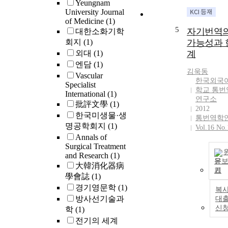
Yeungnam
University Journal
of Medicine
(1)
5
자기번역
대한소화기학
회지
(1)
가능성과 
외대
(1)
계
엔담
(1)
김욱동
Vascular
한국외국
Specialist
학교 통번
International
(1)
연구소
批評文學
(1)
2012
한국미생물·생
통번역학
명공학회지
(1)
Vol.16 No.
Annals of
Surgical Treatment
and Research
(1)
문
大韓消化器病
기
學會誌
(1)
경기영문학
(1)
복사
방사선기술과
대
신
학
(1)
전기의 세계