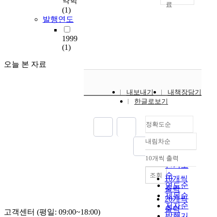
약학
P
(1)
r
발행연도
i
m
1999
(1)
a
r
오늘 본 자료
y
b
i
내보내기
내책장담기
l
한글로보기
i
a
정확도순
r
y
내림차순
c
정확도
i
순
10개씩 출력
내림차순
r
인기도
r
순
조회
10개씩
h
연도순
출력
o
제목순
20개씩
s
저자순
출력
고객센터 (평일: 09:00~18:00)
i
발행기