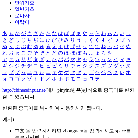
단위기호
일반기호
로마자
아랍어
あ
ぁ
か
が
さ
ざ
た
だ
な
は
ば
ぱ
ま
や
ゃ
ら
わ
ゎ
ん
い
ぃ
き
ぎ
し
じ
ち
ぢ
に
ひ
び
ぴ
み
り
う
ぅ
く
ぐ
す
ず
つ
づ
っ
ぬ
ふ
ぶ
ぷ
む
ゆ
ゅ
る
え
ぇ
け
げ
せ
ぜ
て
で
ね
へ
べ
ぺ
め
れ
お
ぉ
こ
ご
そ
ぞ
と
ど
の
ほ
ぼ
ぽ
も
よ
ょ
ろ
を
ア
ァ
カ
サ
ザ
タ
ダ
ナ
ハ
バ
パ
マ
ヤ
ャ
ラ
ワ
ヮ
ン
イ
ィ
キ
ギ
シ
ジ
チ
ヂ
ニ
ヒ
ビ
ピ
ミ
リ
ウ
ゥ
ク
グ
ス
ズ
ツ
ヅ
ッ
ヌ
フ
ブ
プ
ム
ユ
ュ
ル
エ
ェ
ケ
ゲ
セ
ゼ
テ
デ
ヘ
ベ
ペ
メ
レ
オ
ォ
コ
ゴ
ソ
ゾ
ト
ド
ノ
ホ
ボ
ポ
モ
ヨ
ョ
ロ
ヲ
―
http://chineseinput.net/
에서 pinyin(병음)방식으로 중국어를 변환
할 수 있습니다.
변환된 중국어를 복사하여 사용하시면 됩니다.
예시)
中文 을 입력하시려면
zhongwen
을 입력하시고 space를
누르시면됩니다.