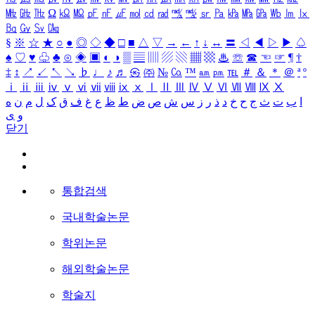
㎒
㎓
㎔
Ω
㏀
㏁
㎊
㎋
㎌
㏖
㏅
㎭
㎮
㎯
㏛
㎩
㎪
㎫
㎬
㏝
㏐
㏓
㏃
㏉
㏜
㏆
§
※
☆
★
○
●
◎
◇
◆
□
■
△
▽
→
←
↑
↓
↔
〓
◁
◀
▷
▶
♤
♠
♡
♥
♧
♣
⊙
◈
▣
◐
◑
▒
▤
▥
▨
▧
▦
▩
♨
☏
☎
☜
☞
¶
†
‡
↕
↗
↙
↖
↘
♭
♩
♪
♬
㉿
㈜
№
㏇
™
㏂
㏘
℡
＃
＆
＊
＠
ª
º
ⅰ
ⅱ
ⅲ
ⅳ
ⅴ
ⅵ
ⅶ
ⅷ
ⅸ
ⅹ
Ⅰ
Ⅱ
Ⅲ
Ⅳ
Ⅴ
Ⅵ
Ⅶ
Ⅷ
Ⅸ
Ⅹ
ا
ب
ت
ث
ج
ح
خ
د
ذ
ر
ز
س
ش
ص
ض
ط
ظ
ع
غ
ف
ق
ک
ل
م
ن
ه
و
ی
닫기
통합검색
국내학술논문
학위논문
해외학술논문
학술지