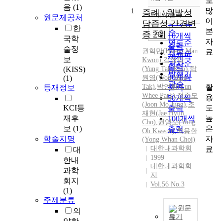
로
정확도
음
(1)
많
1
순
증례 / 원발성
10개씩 출력
원문제공처
내림차순
이
인기도
담즙성 간경변
한
본
순
조회
증 2예
10개씩
국학
자
연도순
출력
술정
권혁만(Hyeog Man
료
제목순
20개씩
보
Kwon)
,
김영탁
저자순
출력
(KISS)
(
Yung
Tak
Kim
)
,
탁
발행기
30개씩
(1)
원영(Won
Yung
관순
활
Tak
)
,
박언휘(Eun
등재정보
출력
Whee Park)
,
정준모
용
50개씩
(Joon Mo Jung)
,
조
도
KCI등
출력
재현(Jae Hyun
높
재후
100개씩
Cho)
,
권영오(
Yung
은
보
(1)
출력
Oh Kweon)
,
최용환
자
학술지명
(Yong Whan Choi)
대한내과학회
료
대
1999
한내
대한내과학회
과학
지
회지
Vol.56 No.3
(1)
주제분류
원문
의
보기