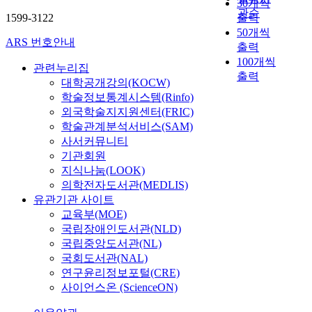
30개씩
s
관순
1599-3122
출력
(
50개씩
P
ARS 번호안내
출력
B
100개씩
C
관련누리집
출력
)
대학공개강의(KOCW)
i
학술정보통계시스템(Rinfo)
s
외국학술지지원센터(FRIC)
a
학술관계분석서비스(SAM)
c
사서커뮤니티
h
기관회원
r
지식나눔(LOOK)
o
의학전자도서관(MEDLIS)
n
유관기관 사이트
i
교육부(MOE)
c
국립장애인도서관(NLD)
c
국립중앙도서관(NL)
h
o
국회도서관(NAL)
l
연구윤리정보포털(CRE)
e
사이언스온 (ScienceON)
s