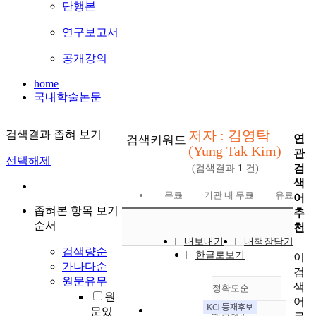
단행본
연구보고서
공개강의
home
국내학술논문
저자 : 김영탁
검색결과 좁혀 보기
연
검색키워드
(Yung Tak Kim)
관
선택해제
검
(검색결과
1
건)
색
무료
기관 내 무료
유료
어
좁혀본 항목 보기
추
순서
천
내보내기
내책장담기
검색량순
한글로보기
이
가나다순
검
원문유무
색
정확도순
원
어
문있
내림차순