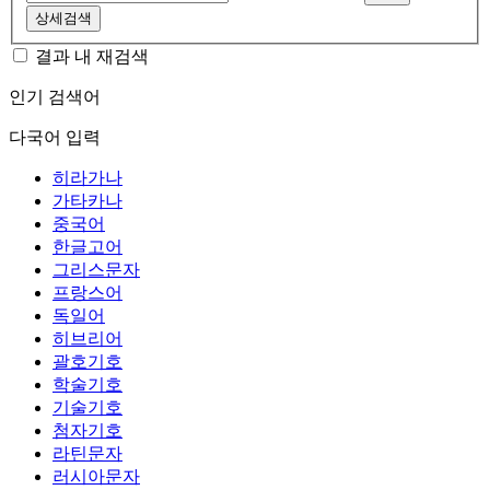
상세검색
결과 내 재검색
인기 검색어
다국어 입력
히라가나
가타카나
중국어
한글고어
그리스문자
프랑스어
독일어
히브리어
괄호기호
학술기호
기술기호
첨자기호
라틴문자
러시아문자