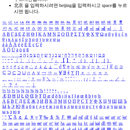
北京 을 입력하시려면
beijing
을 입력하시고 space를 누르
시면 됩니다.
ㅥ
ㅦ
ㅧ
ㅨ
ㅩ
ㅪ
ㅫ
ㅬ
ㅭ
ㅮ
ㅯ
ㅰ
ㅱ
ㅲ
ㅳ
ㅴ
ㅵ
ㅶ
ㅷ
ㅸ
ㅹ
ㅺ
ㅻ
ㅼ
ㅽ
ㅾ
ㅿ
ㆀ
ㆁ
ㆂ
ㆃ
ㆄ
ㆅ
ㆆ
ㆇ
ㆈ
ㆉ
ㆊ
ㆋ
ㆌ
ㆍ
ㆎ
Α
Β
Γ
Δ
Ε
Ζ
Η
Θ
Ι
Κ
Λ
Μ
Ν
Ξ
Ο
Π
Ρ
Σ
Τ
Υ
Φ
Χ
Ψ
Ω
α
β
γ
δ
ε
ζ
η
θ
ι
κ
λ
μ
ν
ξ
ο
π
ρ
σ
τ
υ
φ
χ
ψ
ω
á
à
Á
À
é
è
É
È
ç
Ç
ê
Ä
Ö
Ü
ä
ö
ü
ß
ְ
ֳ
ֲ
ֱ
ָ
ַ
ֵ
ֶ
ִ
ֹ
ּ
ֻ
ׂ
ׁ
ּ
ב
ה
נ
מ
צ
ת
ץ
ש
ד
ג
כ
ע
י
ח
ל
ך
ף
ק
ר
א
ט
ו
ן
ם
פ
‘
’
“
”
〔
〕
〈
〉
「
」
『
』
【
】
＂
（
）
［
］
｛
｝
±
×
÷
≠
≤
≥
∞
∴
♂
♀
∠
⊥
⌒
∂
∇
≡
≒
≪
≫
√
∽
∝
∵
∫
∬
∈
∋
⊆
⊇
⊂
⊃
∪
∩
∧
∨
￢
⇒
⇔
∀
∃
∮
∑
∏
＋
－
＜
＝
＞
、
。
·
‥
…
¨
〃
―
∥
＼
∼
´
～
ˇ
˘
˝
˚
˙
¸
˛
¡
¿
ː
！
＇
，
．
／
：
；
？
＾
＿
｀
｜
½
⅓
⅔
¼
¾
⅛
⅜
⅝
⅞
¹
²
³
⁴
ⁿ
₁
₂
₃
₄
Æ
Ð
Ħ
Ĳ
Ł
Ø
Œ
Þ
Ŧ
Ŋ
æ
đ
ð
ħ
ı
ĳ
ĸ
ŀ
ł
ø
œ
ß
þ
ŧ
ŋ
ŉ
А
Б
В
Г
Д
Е
Ё
Ж
З
И
Й
К
Л
М
Н
О
П
Р
С
Т
У
Ф
Х
Ц
Ч
Ш
Щ
Ъ
Ы
Ь
Э
Ю
Я
а
б
в
г
д
е
ё
ж
з
и
й
к
л
м
н
о
п
р
с
т
у
ф
х
ц
ч
ш
щ
ъ
ы
ь
э
ю
я
′
″
℃
Å
￠
￡
￥
¤
℉
‰
＄
％
Ｆ
￦
㎕
㎖
㎗
ℓ
㎘
㏄
㎣
㎤
㎥
㎦
㎙
㎚
㎛
㎜
㎝
㎞
㎟
㎠
㎡
㎢
㏊
㎍
㎎
㎏
㏏
㎈
㎉
㏈
㎧
㎨
㎰
㎱
㎲
㎳
㎴
㎵
㎶
㎷
㎸
㎹
㎀
㎁
㎂
㎃
㎄
㎺
㎻
㎽
㎾
㎿
㎐
㎑