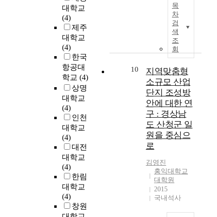
e
c
목
기
명
대학교
b
r
h
(
차
h
의
시
(4)
e
i
i
C
검
o
호
대
제주
e
m
s
색
I
n
전
에
f
대학교
e
s
조
V
t
달
기
f
(4)
n
t
회
)
h
율
술
e
한국
t
u
i
i
,
의
c
항공대
a
d
10
지역맞춤형
s
s
S
진
t
l
학교
(4)
y
소규모 산업
a
i
A
보
i
s
w
상명
n
단지 조성방
s
R
와
v
t
a
대학교
i
안에 대한 연
s
문
변
e
u
s
(4)
n
u
구 : 경상남
제
화
l
d
i
인천
v
e
가
도 산청군 일
의
y
y
n
대학교
e
.
발
속
i
원을 중심으
a
t
(4)
s
H
생
도
m
n
로
e
대전
t
o
되
는
p
d
n
대학교
m
w
고
점
김영진
l
C
d
(4)
e
e
있
홍익대학교
점
e
F
e
한림
n
v
대학원
다
가
m
D
d
대학교
t
2015
e
.
속
e
a
t
(4)
s
국내석사
r
본
화
n
n
o
창원
c
,
논
되
t
a
c
대학교
h