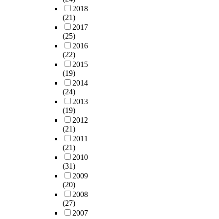
l
e
V
수
n
i
i
2018
체
y
c
o
출
t
k
(21)
r
적
t
o
l
기
e
e
2017
e
인
h
m
t
업
l
(25)
t
s
사
e
e
a
의
l
2016
h
o
례
C
s
g
(22)
경
e
a
n
연
I
e
e
2015
쟁
c
t
2
구
V
n
(19)
S
력
t
p
4
는
i
e
2014
t
강
u
o
6
부
s
(24)
r
a
화
a
w
a
족
g
2013
g
n
를
l
e
d
한
e
(19)
y
d
위
d
r
u
실
n
2012
i
i
한
i
f
l
정
(21)
e
n
n
무
s
u
t
이
2011
r
e
g
역
a
l
m
다
(21)
a
f
W
인
b
v
a
.
2010
l
f
a
력
i
e
l
이
(31)
l
i
v
양
l
n
e
에
2009
y
c
e
성
i
t
s
(20)
경
u
i
R
방
t
i
a
2008
상
s
e
a
안
i
l
(27)
n
남
e
n
t
4
e
a
2007
d
도
d
t