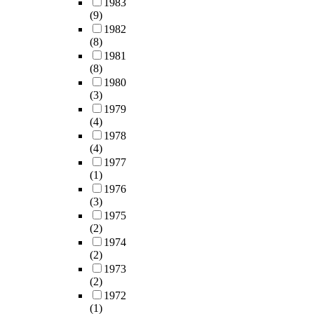
1983
o
n
반
h
c
t
그
e
(9)
n
c
을
a
e
o
리
d
1982
d
e
확
b
,
t
고
(8)
f
o
T
대
i
i
h
이
1981
r
n
i
해
l
t
e
에
(8)
o
e
m
야
i
s
r
따
1980
m
i
e
한
t
h
e
른
(3)
d
s
D
다
a
o
s
타
1979
i
t
o
.
t
u
u
(4)
당
r
h
m
둘
i
l
l
1978
성
e
a
a
째
o
d
(4)
t
평
c
t
i
,
n
b
1977
o
가
t
t
n
지
a
(1)
e
f
과
i
h
)
자
n
1976
i
a
정
n
e
수
(3)
체
d
n
n
을
v
s
치
1975
중
e
s
a
중
e
y
(2)
해
심
m
t
l
심
s
s
1974
석
의
p
a
y
으
t
(2)
t
기
산
l
l
z
로
m
1973
e
반
·
o
l
i
지
e
(2)
m
의
관
y
e
n
역
n
1972
c
프
·
m
d
g
맞
(1)
t
a
로
학
e