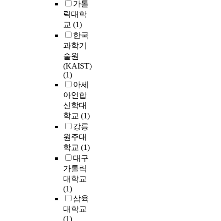
i
터
가톨
것
o
n
n
산
t
m
에
으
릭대학
c
d
d
업
s
e
따
로
a
교
(1)
a
i
단
i
s
른
전
t
r
한국
t
지
n
t
공
망
i
d
i
과학기
개
v
o
진
되
o
s
o
술원
발
e
t
(
나
n
i
n
(KAIST)
은
s
r
0
,
a
n
(1)
s
대
t
a
.
무
l
N
아세
p
개
m
c
8
역
r
o
e
아연합
의
e
k
7
인
e
r
r
신학대
경
n
a
G
력
h
t
f
우
학교
(1)
t
m
H
의
a
h
o
개
강릉
p
o
z
공
b
A
r
별
원주대
e
v
∼
급
i
m
m
사
학교
(1)
r
i
0
은
l
e
i
업
f
대구
n
.
수
i
r
n
단
o
가톨릭
g
9
요
t
i
g
위
r
대학교
o
6
에
a
c
i
로
m
(1)
b
G
비
t
a
n
이
a
삼육
j
H
해
i
.
v
루
n
대학교
e
z
절
o
F
e
어
c
(1)
c
와
대
n