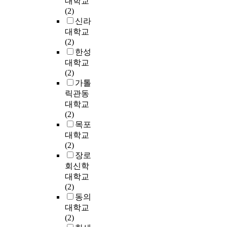
대학교
l
교
i
o
f
으
h
m
(2)
C
육
e
f
c
로
e
u
신라
o
등
s
O
h
기
C
n
m
대학교
으
,
T
a
존
I
i
m
(2)
로
A
R
r
산
V
c
u
한성
그
w
m
a
업
m
a
n
대학교
변
a
i
c
단
a
t
i
(2)
화
r
c
t
지
n
i
c
가톨
의
e
r
e
의
a
o
a
속
릭관동
n
o
r
재
g
n
t
도
e
대학교
w
i
생
e
o
i
를
s
(2)
a
s
및
r
v
o
따
s
목포
v
t
산
’
e
n
라
t
대학교
e
i
업
s
r
S
잡
h
(2)
o
c
수
j
h
e
기
e
장로
v
s
요
u
e
r
에
r
e
회신학
o
예
d
a
v
는
i
n
f
대학교
측
g
d
i
부
g
i
e
(2)
방
e
o
c
족
h
s
a
동의
법
m
f
e
한
t
l
c
대학교
론
e
v
)
것
o
i
h
(2)
과
n
i
의
이
f
m
i