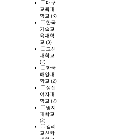
t
n
대구
n
계
l
t
s
발
h
e
교육대
i
는
R
h
y
방
e
i
c
학교
(3)
기
e
e
c
식
p
s
a
존
한국
h
r
h
에
o
t
t
의
a
기술교
a
o
대
o
h
i
무
b
육대학
n
l
한
l
a
o
역
i
g
교
(3)
o
요
i
t
n
실
l
e
g
고신
구
n
t
s
무
i
.
i
가
대학교
d
h
)
중
t
T
c
증
(2)
e
e
,
심
a
h
a
대
한국
p
s
P
의
t
e
l
되
해양대
e
y
C
교
i
o
h
고
학교
(2)
n
s
S
육
o
u
a
있
성신
d
t
(
과
n
t
p
다
여자대
e
e
P
현
F
l
p
.
n
학교
(2)
m
e
장
a
e
i
이
t
명지
h
r
성
c
t
n
에
l
대학교
a
s
이
i
s
e
대
y
(2)
s
o
부
l
i
s
한
b
감리
c
n
족
i
z
s
대
y
o
교신학
a
한
t
e
o
안
t
m