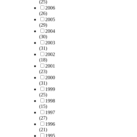
i
가
s
(25)
t
f
산
a
b
o
지
i
2006
i
e
청
s
y
)
(26)
를
s
o
m
군
a
g
≤
2005
제
s
n
a
의
m
e
(29)
3
시
i
,
l
가
e
n
2004
)
하
g
d
e
상
a
(30)
e
특
고
n
u
s
대
n
2003
r
성
자
i
a
t
상
s
(31)
a
을
한
f
l
h
지
o
2002
t
전
다
i
v
a
를
(18)
f
i
산
.
c
e
t
중
2001
i
n
모
첫
a
n
r
심
(23)
n
g
의
째
n
t
e
으
2000
d
a
실
,
t
i
s
로
(31)
i
l
험
무
l
l
i
한
1999
r
o
툴
역
y
a
d
(25)
방
e
t
인
마
e
t
e
1998
산
c
o
시
이
f
i
(15)
d
업
t
f
간
스
f
o
1997
i
관
i
u
영
터
e
(27)
n
n
련
n
n
역
고
c
1996
,
t
지
v
n
유
(21)
와
t
f
h
역
e
e
한
1995
특
i
a
e