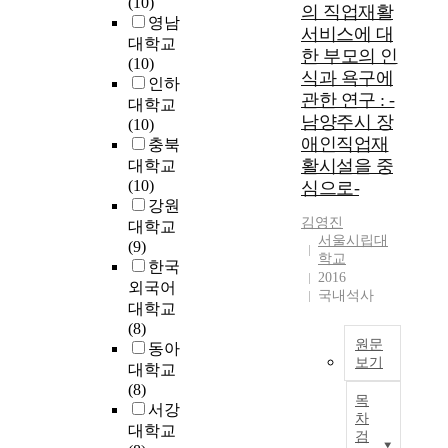
(10)
o
무
의 직업재활
T
영남
r
역
서비스에 대
a
대학교
m
인
한 부모의 인
x
(10)
o
력
식과 욕구에
L
인하
v
의
관한 연구 : -
a
i
대학교
공
w
남양주시 장
n
(10)
급
T
애인직업재
g
충북
을
h
o
활시설을 중
대학교
확
e
b
(10)
심으로-
대
G
j
강원
하
r
김영진
e
대학교
기
a
서울시립대
c
(9)
위
학교
d
t
한국
한
2016
u
s
외국어
방
국내석사
a
i
안
대학교
t
n
을
(8)
e
s
원문
제
동아
S
보기
e
시
대학교
c
n
코
V
(8)
h
목
s
자
o
서강
차
o
o
하
c
대학교
검
o
r
였
a