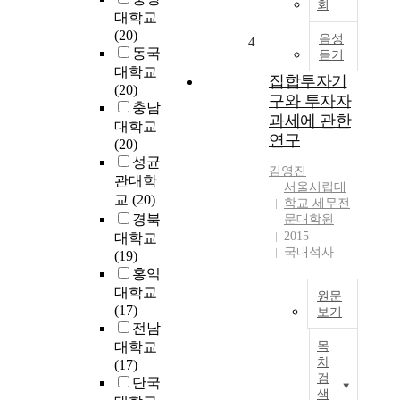
리
회
대학교
e
나
(20)
d
라
음성
4
동국
o
듣기
의
n
대학교
무
집합투자기
s
(20)
역
구와 투자자
e
충남
인
과세에 관한
n
대학교
력
연구
s
(20)
양
o
성균
성
김영진
r
관대학
체
서울시립대
n
교
(20)
계
학교 세무전
e
를
경북
문대학원
t
점
2015
대학교
w
국내석사
검
(19)
o
하
홍익
r
여
대학교
원문
k
,
(17)
보기
t
기
전남
A
e
업
대학교
목
B
c
에
차
(17)
S
h
서
검
단국
T
n
색
원