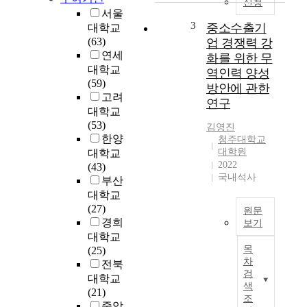
신청
a
서울
t
3
중소수출기
대학교
i
(63)
업 경쟁력 강
o
연세
화를 위한 무
n
대학교
역인력 양성
s
(59)
방안에 관한
b
고려
e
연구
대학교
i
(53)
김영진
n
한양
청주대학교
g
대학원
대학교
d
2022
(43)
e
국내석사
부산
v
대학교
e
(27)
l
원문
경희
보기
o
대학교
p
본
목
(25)
e
연
차
전북
d
구
검
대학교
b
는
색
(21)
a
우
조
중앙
s