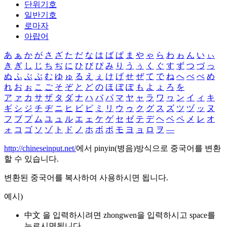
단위기호
일반기호
로마자
아랍어
あ
ぁ
か
が
さ
ざ
た
だ
な
は
ば
ぱ
ま
や
ゃ
ら
わ
ゎ
ん
い
ぃ
き
ぎ
し
じ
ち
ぢ
に
ひ
び
ぴ
み
り
う
ぅ
く
ぐ
す
ず
つ
づ
っ
ぬ
ふ
ぶ
ぷ
む
ゆ
ゅ
る
え
ぇ
け
げ
せ
ぜ
て
で
ね
へ
べ
ぺ
め
れ
お
ぉ
こ
ご
そ
ぞ
と
ど
の
ほ
ぼ
ぽ
も
よ
ょ
ろ
を
ア
ァ
カ
サ
ザ
タ
ダ
ナ
ハ
バ
パ
マ
ヤ
ャ
ラ
ワ
ヮ
ン
イ
ィ
キ
ギ
シ
ジ
チ
ヂ
ニ
ヒ
ビ
ピ
ミ
リ
ウ
ゥ
ク
グ
ス
ズ
ツ
ヅ
ッ
ヌ
フ
ブ
プ
ム
ユ
ュ
ル
エ
ェ
ケ
ゲ
セ
ゼ
テ
デ
ヘ
ベ
ペ
メ
レ
オ
ォ
コ
ゴ
ソ
ゾ
ト
ド
ノ
ホ
ボ
ポ
モ
ヨ
ョ
ロ
ヲ
―
http://chineseinput.net/
에서 pinyin(병음)방식으로 중국어를 변환
할 수 있습니다.
변환된 중국어를 복사하여 사용하시면 됩니다.
예시)
中文 을 입력하시려면
zhongwen
을 입력하시고 space를
누르시면됩니다.