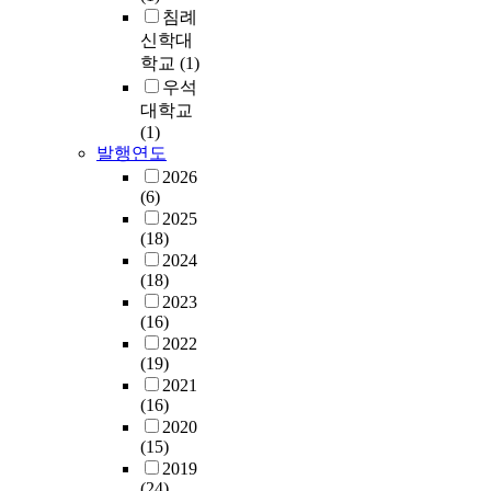
o
s
지
e
침례
t
1
적
s
r
t
는
t
.
신학대
,
으
e
h
i
현
o
D
학교
(1)
7
로
r
i
g
실
i
u
1
우석
부
v
g
a
임
t
e
G
족
대학교
i
h
t
에
s
t
H
한
(1)
c
h
i
도
i
o
z
발행연도
상
e
o
o
불
n
t
∼
황
s
2026
o
n
구
v
h
2
(6)
이
f
d
w
하
e
i
.
2025
다
o
p
i
고
s
s
(18)
0
.
r
e
t
전
t
,
2024
1
p
r
h
자
o
(18)
t
G
이
e
f
q
에
r
2023
h
H
에
o
o
u
비
s
(16)
e
z
본
p
r
e
하
.
2022
s
에
연
l
m
s
여
(19)
R
y
서
구
e
a
t
후
2021
e
s
V
에
w
n
i
자
(16)
c
t
S
서
i
c
o
에
2020
e
e
W
는
t
e
n
대
(15)
n
m
R
중
h
,
n
한
2019
t
b
(
소
i
l
a
(24)
구