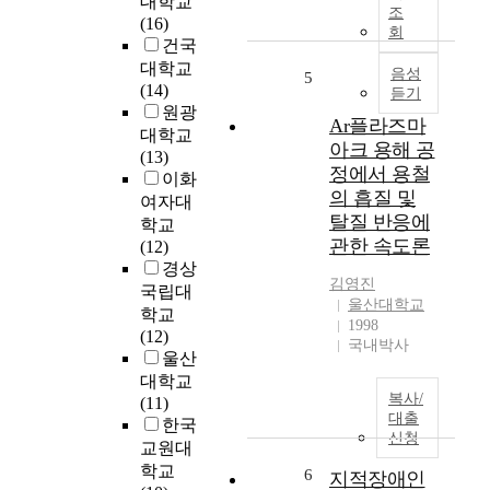
대학교
R
o
조
하
(16)
A
회
l
는
건국
C
o
현
대학교
T
음성
5
g
장
(14)
듣기
K
y
중
원광
i
.
Ar플라즈마
심
대학교
m
A
아크 용해 공
의
(13)
,
t
무
정에서 용철
이화
Y
r
역
의 흡질 및
여자대
o
a
인
탈질 반응에
학교
u
c
력
관한 속도론
(12)
n
k
을
경상
g
i
양
김영진
국립대
J
n
성
울산대학교
학교
i
g
하
1998
(12)
n
m
고
국내박사
울산
M
e
,
a
대학교
t
향
복사/
j
(11)
h
후
대출
o
한국
o
부
신청
r
교원대
d
족
i
학교
f
6
한
지적장애인
n