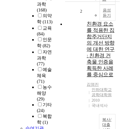
과학
t
(168)
l
음성
2
의약
듣기
y
학
(113)
,
친환경 요소
t
교육
를 적용한 집
h
(84)
합주거단지
e
인문
의 개선 방향
r
학
(82)
에 대한 연구
e
자연
: 친환경 건
a
과학
축물 인증을
r
(77)
획득한 사례
e
예술
m
를 중심으로
체육
a
(71)
김영진
n
농수
인하대학교
y
해양
공학대학원
a
(29)
2010
p
기타
국내석사
p
(24)
l
복합
i
복사/
학
(1)
대출
c
수여기관