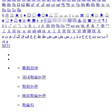
㎒
㎓
㎔
Ω
㏀
㏁
㎊
㎋
㎌
㏖
㏅
㎭
㎮
㎯
㏛
㎩
㎪
㎫
㎬
㏝
㏐
㏓
㏃
㏉
㏜
㏆
§
※
☆
★
○
●
◎
◇
◆
□
■
△
▽
→
←
↑
↓
↔
〓
◁
◀
▷
▶
♤
♠
♡
♥
♧
♣
⊙
◈
▣
◐
◑
▒
▤
▥
▨
▧
▦
▩
♨
☏
☎
☜
☞
¶
†
‡
↕
↗
↙
↖
↘
♭
♩
♪
♬
㉿
㈜
№
㏇
™
㏂
㏘
℡
＃
＆
＊
＠
ª
º
ⅰ
ⅱ
ⅲ
ⅳ
ⅴ
ⅵ
ⅶ
ⅷ
ⅸ
ⅹ
Ⅰ
Ⅱ
Ⅲ
Ⅳ
Ⅴ
Ⅵ
Ⅶ
Ⅷ
Ⅸ
Ⅹ
ا
ب
ت
ث
ج
ح
خ
د
ذ
ر
ز
س
ش
ص
ض
ط
ظ
ع
غ
ف
ق
ک
ل
م
ن
ه
و
ی
닫기
통합검색
국내학술논문
학위논문
해외학술논문
학술지