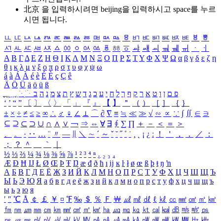
北京 을 입력하시려면
beijing
을 입력하시고 space를 누르
시면 됩니다.
ㅥ
ㅦ
ㅧ
ㅨ
ㅩ
ㅪ
ㅫ
ㅬ
ㅭ
ㅮ
ㅯ
ㅰ
ㅱ
ㅲ
ㅳ
ㅴ
ㅵ
ㅶ
ㅷ
ㅸ
ㅹ
ㅺ
ㅻ
ㅼ
ㅽ
ㅾ
ㅿ
ㆀ
ㆁ
ㆂ
ㆃ
ㆄ
ㆅ
ㆆ
ㆇ
ㆈ
ㆉ
ㆊ
ㆋ
ㆌ
ㆍ
ㆎ
Α
Β
Γ
Δ
Ε
Ζ
Η
Θ
Ι
Κ
Λ
Μ
Ν
Ξ
Ο
Π
Ρ
Σ
Τ
Υ
Φ
Χ
Ψ
Ω
α
β
γ
δ
ε
ζ
η
θ
ι
κ
λ
μ
ν
ξ
ο
π
ρ
σ
τ
υ
φ
χ
ψ
ω
á
à
Á
À
é
è
É
È
ç
Ç
ê
Ä
Ö
Ü
ä
ö
ü
ß
ְ
ֳ
ֲ
ֱ
ָ
ַ
ֵ
ֶ
ִ
ֹ
ּ
ֻ
ׂ
ׁ
ּ
ב
ה
נ
מ
צ
ת
ץ
ש
ד
ג
כ
ע
י
ח
ל
ך
ף
ק
ר
א
ט
ו
ן
ם
פ
‘
’
“
”
〔
〕
〈
〉
「
」
『
』
【
】
＂
（
）
［
］
｛
｝
±
×
÷
≠
≤
≥
∞
∴
♂
♀
∠
⊥
⌒
∂
∇
≡
≒
≪
≫
√
∽
∝
∵
∫
∬
∈
∋
⊆
⊇
⊂
⊃
∪
∩
∧
∨
￢
⇒
⇔
∀
∃
∮
∑
∏
＋
－
＜
＝
＞
、
。
·
‥
…
¨
〃
―
∥
＼
∼
´
～
ˇ
˘
˝
˚
˙
¸
˛
¡
¿
ː
！
＇
，
．
／
：
；
？
＾
＿
｀
｜
½
⅓
⅔
¼
¾
⅛
⅜
⅝
⅞
¹
²
³
⁴
ⁿ
₁
₂
₃
₄
Æ
Ð
Ħ
Ĳ
Ł
Ø
Œ
Þ
Ŧ
Ŋ
æ
đ
ð
ħ
ı
ĳ
ĸ
ŀ
ł
ø
œ
ß
þ
ŧ
ŋ
ŉ
А
Б
В
Г
Д
Е
Ё
Ж
З
И
Й
К
Л
М
Н
О
П
Р
С
Т
У
Ф
Х
Ц
Ч
Ш
Щ
Ъ
Ы
Ь
Э
Ю
Я
а
б
в
г
д
е
ё
ж
з
и
й
к
л
м
н
о
п
р
с
т
у
ф
х
ц
ч
ш
щ
ъ
ы
ь
э
ю
я
′
″
℃
Å
￠
￡
￥
¤
℉
‰
＄
％
Ｆ
￦
㎕
㎖
㎗
ℓ
㎘
㏄
㎣
㎤
㎥
㎦
㎙
㎚
㎛
㎜
㎝
㎞
㎟
㎠
㎡
㎢
㏊
㎍
㎎
㎏
㏏
㎈
㎉
㏈
㎧
㎨
㎰
㎱
㎲
㎳
㎴
㎵
㎶
㎷
㎸
㎹
㎀
㎁
㎂
㎃
㎄
㎺
㎻
㎽
㎾
㎿
㎐
㎑