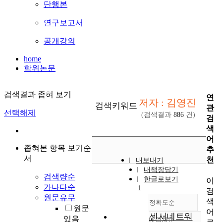
단행본
연구보고서
공개강의
home
학위논문
검색결과 좁혀 보기
연
저자 : 김영진
검색키워드
관
선택해제
(검색결과
886
건)
검
색
어
좁혀본 항목 보기순
추
서
천
내보내기
내책장담기
검색량순
한글로보기
이
가나다순
1
검
원문유무
색
정확도순
원문
어
센서네트워
있음
내림차순