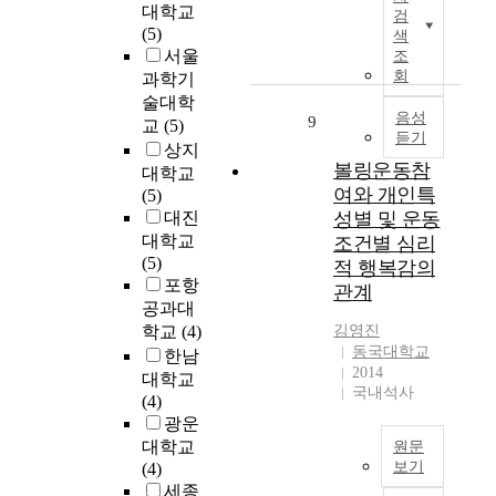
고
출
t
t
대학교
검
e
s
그
기
u
h
(5)
색
c
a
에
업
t
i
서울
조
t
l
따
의
i
s
회
과학기
i
i
른
경
o
s
술대학
v
t
사
쟁
n
t
음성
9
교
(5)
e
t
용
력
s
듣기
u
상지
i
l
자
을
,
d
볼링운동참
n
대학교
e
의
강
i
y
여와 개인특
v
(5)
a
손
화
t
p
e
대진
성별 및 운동
m
또
하
i
r
s
대학교
조건별 심리
o
는
고
s
e
t
(5)
u
적 행복감의
두
자
i
s
m
포항
n
부
관계
하
m
e
e
공과대
t
에
였
p
n
n
학교
(4)
김영진
o
의
다
o
t
t
동국대학교
f
한남
한
.
r
s
v
2014
r
영
대학교
t
a
국내석사
e
e
향
(4)
4
a
n
h
s
으
광운
차
n
e
i
e
로
대학교
산
원문
t
x
c
a
단
보기
(4)
업
t
p
l
r
말
세종
혁
o
e
T