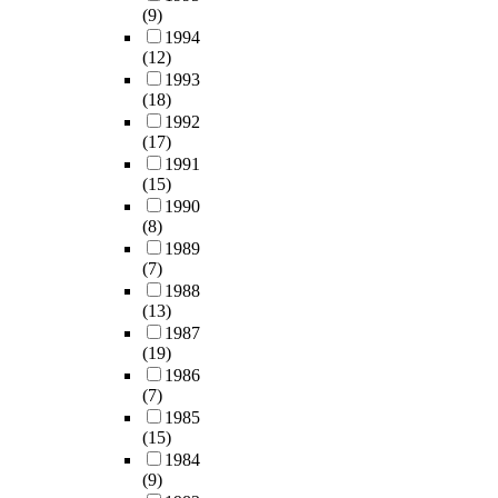
특
s
c
(9)
차
성
v
s
c
화
t
e
1994
분
화
e
t
i
유
m
(12)
s
법
고
a
v
t
치
e
1993
s
(
를
c
e
y
업
n
(18)
a
F
추
t
n
o
종
t
1992
r
D
가
i
t
f
설
(17)
t
y
T
지
o
i
S
정
1991
h
m
D
정
n
l
e
,
(15)
a
e
:
또
o
a
o
소
1990
t
s
F
는
n
t
u
규
(8)
i
s
i
신
v
i
l
모
1989
s
a
n
설
o
o
.
(7)
산
d
g
i
하
c
n
1988
업
i
e
t
여
a
p
(13)
A
단
s
s
e
무
t
e
1987
c
지
t
.
D
역
i
(19)
r
c
에
i
T
i
인
o
1986
f
o
대
n
h
f
(7)
력
n
o
r
한
g
e
f
1985
의
a
r
d
지
u
s
(15)
e
공
l
m
i
표
i
e
1984
r
급
r
a
n
설
s
(9)
c
e
기
e
n
g
정
h