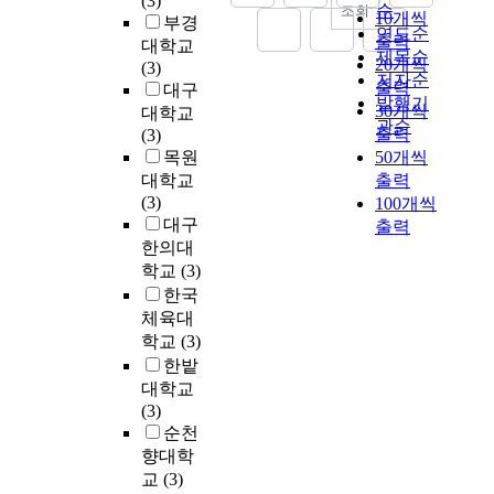
(3)
o
t
분
순
조회
a
s
10개씩
a
확
부경
i
o
i
양
연도순
n
t
출력
l
장
v
대학교
d
c
증
제목순
y
w
S
20개씩
되
e
(3)
p
i
가
i
저자순
o
y
출력
어
a
대구
e
p
와
n
발행기
p
s
가
30개씩
t
대학교
r
a
더
v
관순
r
t
고
t
출력
(3)
f
t
불
e
o
e
있
i
목원
50개씩
o
i
어
s
b
m
다
t
r
대학교
출력
o
건
t
l
f
.
u
m
(3)
n
100개씩
설
o
e
o
그
d
a
대구
i
출력
경
r
m
r
러
e
n
n
한의대
기
s
s
M
나
o
c
b
학교
(3)
침
a
.
o
,
f
e
o
체
한국
n
T
b
우
V
i
w
로
체육대
d
h
i
리
o
n
l
새
학교
(3)
m
e
l
나
c
t
i
로
한밭
a
f
e
라
a
h
n
운
n
대학교
i
C
무
t
e
g
산
a
(3)
r
o
역
i
O
a
업
g
순천
s
m
교
o
v
n
단
e
향대학
t
m
육
n
e
d
지
s
교
(3)
o
u
체
a
r
p
개