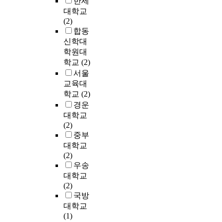
한세
같
t
s
내
현
p
i
n
은
대학교
s
i
장
실
a
t
d
산
(2)
a
t
형
이
r
e
i
업
합동
n
i
P
다
e
d
v
단
신학대
d
n
I
.
n
b
i
지
학원대
f
g
F
또
t
y
d
적
학교
(2)
i
s
A
한
s
t
u
정
서울
n
e
로
,
a
h
a
공
a
교육대
n
설
향
n
e
l
급
l
학교
(2)
s
계
후
d
i
a
을
l
경운
o
된
무
t
n
n
위
y
r
대학교
것
역
h
d
d
한
a
n
(2)
을
의
e
u
e
연
t
o
중부
안
중
n
s
x
구
t
d
대학교
테
요
e
t
e
가
r
e
(2)
나
성
e
r
r
진
i
s
우송
의
은
d
i
c
행
b
m
설
대학교
더
s
a
i
되
u
a
게
(2)
욱
f
l
s
고
t
n
파
국방
높
o
s
e
있
e
y
라
대학교
아
r
t
c
으
s
t
미
(1)
질
v
a
o
나
i