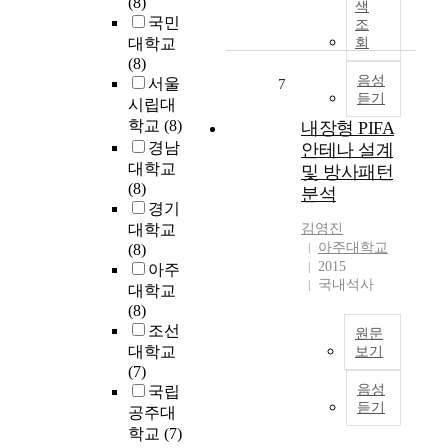
(8)
색
l
n
다
t
국민
조
o
e
.
i
대학교
회
f
t
이
o
(8)
S
w
를
n
음성
서울
7
c
o
듣기
통
a
시립대
i
r
해
l
학교
(8)
내장형 PIFA
e
k
우
r
경남
안테나 설계
n
i
리
e
대학교
및 방사패턴
c
s
나
h
(8)
e
분석
o
라
a
경기
i
n
수
b
대학교
김영진
n
e
출
i
아주대학교
(8)
T
o
기
l
2015
아주
a
f
업
i
국내석사
대학교
x
t
의
t
(8)
a
h
9
a
조선
t
원문
e
9
t
대학교
i
보기
m
%
i
(7)
o
a
최
를
o
음성
국립
n
i
근
차
n
듣기
T
공주대
n
출
지
s
h
학교
(7)
i
시
함
e