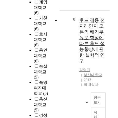
e
계명
s
되
과
r
U
s
대학교
는
동
v
n
u
(6)
단
시
i
i
e
가천
말
에
c
8
후드 겸용 전
v
o
대학교
기
,
e
자레인지 오
e
f
(6)
의
만
s
븐의 배기부
r
t
호서
경
성
p
유로 형상에
s
h
우
대학교
적
o
따른 후드 성
i
i
에
(6)
인
l
t
능향상에 관
s
안
용인
력
i
y
한 실험적 연
f
테
대학교
부
c
o
i
구
나
(6)
족
i
f
e
위
숭실
을
e
S
김영진
l
치
호
대학교
s
e
부산대학교
d
가
소
(5)
a
o
2013
.
하
하
숙명
n
국내석사
u
단
고
d
여자대
l
T
부
있
i
학교
(5)
A
h
에
원문
는
n
총신
c
e
보기
위
중
s
대학교
o
r
치
소
t
I
(5)
l
목
e
하
수
i
n
경성
l
차
i