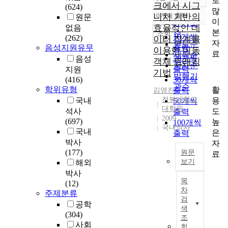
로
정확도
크에서 시그
(624)
많
순
10개씩 출력
니처 기반의
원문
내림차순
이
인기도
효율적인 데
없음
본
순
조회
10개씩
(262)
이터 집계를
자
연도순
음성지원유무
출력
이용한 이동
료
제목순
20개씩
음성
객체 트래킹
저자순
출력
지원
기법
발행기
(416)
30개씩
관순
학위유형
활
출력
김영진
전북대학교
용
국내
50개씩
대학원
도
석사
출력
2009
(697)
높
100개씩
국내석사
국내
은
출력
박사
자
(177)
원문
료
보기
해외
박사
C
목
(12)
u
차
주제분류
r
검
공학
r
색
(304)
e
조
사회
n
회