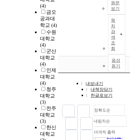
m
문
고
e
원문
l
l
(4)
e
o
에
있
보기
d
y
a
금오
m
s
서
어
i
s
r
2
공과대
e
t
는
목
,
n
i
i
0
t
학교
(4)
o
차
인
무
t
s
f
0
h
수원
검
f
체
역
h
f
y
0
a
색
대학교
t
두
도
e
o
t
년
조
t
(4)
h
부
보
f
r
h
대
회
p
군산
e
의
다
i
e
e
들
o
e
대학교
영
복
e
n
r
어
음성
o
x
(4)
향
합
l
h
e
듣기
산
l
i
인제
을
적
d
a
l
업
s
s
대학교
고
이
.
n
a
단
m
t
(4)
려
고
내보내기
W
c
t
지
o
i
청주
한
내책장담기
,
i
e
i
과
n
n
G
대학교
한글로보기
전
t
m
o
다
e
g
S
(3)
문
h
e
n
공
y
w
M
전주
화
p
n
o
정확도순
급
f
o
(
대학교
된
r
t
f
에
r
r
G
(3)
영
내림차순
o
o
p
따
정확도
o
k
l
한신
역
a
f
a
른
순
m
10개씩 출력
h
o
으
대학교
c
내림차순
h
r
미
인기도
m
a
b
로
t