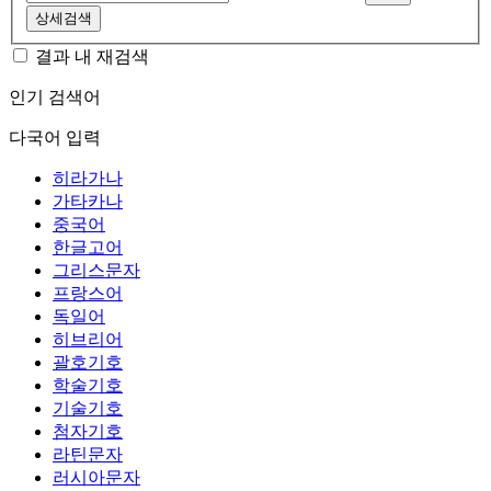
상세검색
결과 내 재검색
인기 검색어
다국어 입력
히라가나
가타카나
중국어
한글고어
그리스문자
프랑스어
독일어
히브리어
괄호기호
학술기호
기술기호
첨자기호
라틴문자
러시아문자