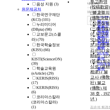
투고환영
내림차순
음성 지원
(3)
정확도
(投稿歡迎)
원문제공처
순
10개씩 출력
: 불교결의
내림차
한국연구재단
인기도
(佛敎決疑)
(KCI)
(101)
순
조회
10개씩
; 삼혼칠백
누리미디어
연도순
출력
(三魂七魄)
(DBpia)
(98)
제목순
20개씩
이 무엇무
교보문고(스콜
저자순
출력
엇님닛가 -
라)
(70)
발행기
30개씩
문자 (問者
한국학술정보
관순
출력
(KISS)
(66)
김순석 (金
50개씩
順碩) , 답
출력
KISTI(ScienceON)
(答者) 퇴
(39)
100개
상로 (退耕
학술교육원
출력
相老) ( 불
(eArticle)
(29)
교사 (佛敎
KERIS(RISS)
社) 불교
(17)
KERIS(RISS)
(佛敎) 제
(6)
38 호 , 192
코리아스칼라
년 )
(코리아스칼라)
(1)
김순석
,
퇴경