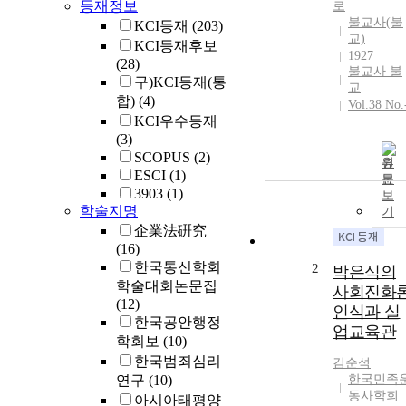
등재정보
로
불교사(불
KCI등재
(203)
교)
KCI등재후보
1927
(28)
불교사 불
구)KCI등재(통
교
합)
(4)
Vol.38 No.
KCI우수등재
(3)
SCOPUS
(2)
원
ESCI
(1)
문
3903
(1)
보
학술지명
기
企業法硏究
(16)
한국통신학회
2
박은식의
학술대회논문집
사회진화
(12)
인식과 실
한국공안행정
업교육관
학회보
(10)
한국범죄심리
김순석
연구
(10)
한국민족
동사학회
아시아태평양