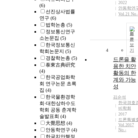
2022
(6)
안동학연
선진상사법률
Vol.21 No.
연구
(6)
법학논총
(5)
정보통신연구
원
소논문집
(5)
문
한국정보통신
보
4
기
학회논문지
(5)
경찰학논총
(5)
드론을 활
泰東古典硏究
용한 치안
(4)
활동의 한
한국공업화학
계와 가능
회 연구논문 초록
성
집
(4)
한국물환경학
김순석
한국경호
회·대한상하수도
비학회
학회 공동 춘계학
2017
술발표회
(4)
드론특별
大覺思想
(4)
Vol.2017
안동학연구
(4)
No.-
한국치안행정