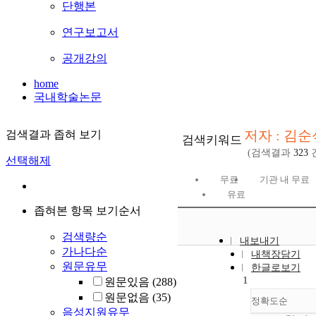
단행본
연구보고서
공개강의
home
국내학술논문
저자 : 김순
검색결과 좁혀 보기
검색키워드
(검색결과
323
선택해제
무료
기관 내 무료
유료
좁혀본 항목 보기순서
검색량순
내보내기
가나다순
내책장담기
원문유무
한글로보기
1
원문있음
(288)
원문없음
(35)
정확도순
음성지원유무