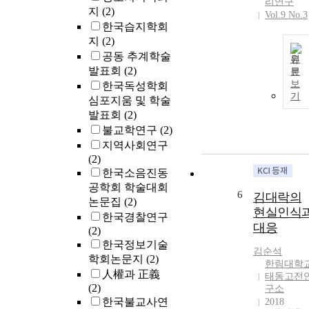
리연구
지
(2)
Vol.9 No.3
한국습지학회
지
(2)
공동 추계학술
원
발표회
(2)
문
보
한국독성학회
기
심포지움 및 학술
발표회
(2)
불교학연구
(2)
지역사회연구
(2)
한국소음진동
공학회 학술대회
6
김대락의
논문집
(2)
현실인식
한국경찰연구
대응
(2)
한국정보기술
김순석
학회논문지
(2)
한림대학
人權과 正義
태동고전
(2)
구소
한국불교사연
2018