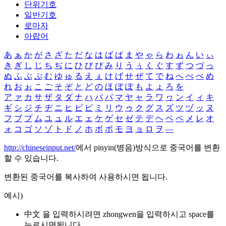
단위기호
일반기호
로마자
아랍어
あ
ぁ
か
が
さ
ざ
た
だ
な
は
ば
ぱ
ま
や
ゃ
ら
わ
ゎ
ん
い
ぃ
き
ぎ
し
じ
ち
ぢ
に
ひ
び
ぴ
み
り
う
ぅ
く
ぐ
す
ず
つ
づ
っ
ぬ
ふ
ぶ
ぷ
む
ゆ
ゅ
る
え
ぇ
け
げ
せ
ぜ
て
で
ね
へ
べ
ぺ
め
れ
お
ぉ
こ
ご
そ
ぞ
と
ど
の
ほ
ぼ
ぽ
も
よ
ょ
ろ
を
ア
ァ
カ
サ
ザ
タ
ダ
ナ
ハ
バ
パ
マ
ヤ
ャ
ラ
ワ
ヮ
ン
イ
ィ
キ
ギ
シ
ジ
チ
ヂ
ニ
ヒ
ビ
ピ
ミ
リ
ウ
ゥ
ク
グ
ス
ズ
ツ
ヅ
ッ
ヌ
フ
ブ
プ
ム
ユ
ュ
ル
エ
ェ
ケ
ゲ
セ
ゼ
テ
デ
ヘ
ベ
ペ
メ
レ
オ
ォ
コ
ゴ
ソ
ゾ
ト
ド
ノ
ホ
ボ
ポ
モ
ヨ
ョ
ロ
ヲ
―
http://chineseinput.net/
에서 pinyin(병음)방식으로 중국어를 변환
할 수 있습니다.
변환된 중국어를 복사하여 사용하시면 됩니다.
예시)
中文 을 입력하시려면
zhongwen
을 입력하시고 space를
누르시면됩니다.