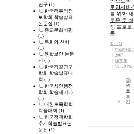
인으로의
연구
(1)
로밍서비
한국컴퓨터정
를 위한 새
보학회 학술발표
로운 호 설
논문집
(1)
정 프로토
종교문화비평
콜
(1)
목회와 신학
김순석
(1)
한라대학
융합보안 논문
2007
지
(1)
論文集
Vol.10 No.
한국경찰연구
학회 학술발표대
회
(1)
원
한국치안행정
문
학회 학술세미나
보
(1)
기
대한토목학회
학술대회
(1)
한국정책학회
추계학술발표논
문집
(1)