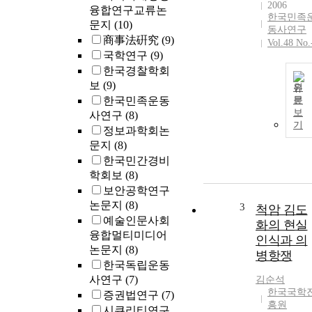
2006
융합연구교류논
한국민족
문지
(10)
동사연구
商事法硏究
(9)
Vol.48 No.
국학연구
(9)
한국경찰학회
보
(9)
원
한국민족운동
문
보
사연구
(8)
기
정보과학회논
문지
(8)
한국민간경비
학회보
(8)
보안공학연구
논문지
(8)
3
척암 김도
예술인문사회
화의 현실
융합멀티미디어
인식과 의
논문지
(8)
병항쟁
한국독립운동
사연구
(7)
김순석
한국국학
증권법연구
(7)
흥원
시큐리티연구