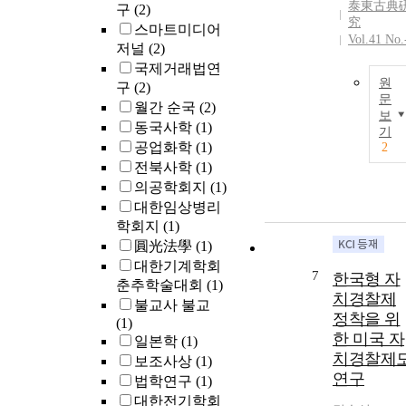
泰東古典
구
(2)
究
스마트미디어
Vol.41 No.
저널
(2)
국제거래법연
원
구
(2)
문
월간 순국
(2)
보
동국사학
(1)
기
공업화학
(1)
2
전북사학
(1)
의공학회지
(1)
대한임상병리
학회지
(1)
圓光法學
(1)
대한기계학회
7
한국형 자
춘추학술대회
(1)
치경찰제
불교사 불교
정착을 위
(1)
한 미국 자
일본학
(1)
치경찰제
보조사상
(1)
연구
법학연구
(1)
대한전기학회