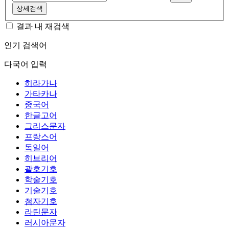
상세검색
결과 내 재검색
인기 검색어
다국어 입력
히라가나
가타카나
중국어
한글고어
그리스문자
프랑스어
독일어
히브리어
괄호기호
학술기호
기술기호
첨자기호
라틴문자
러시아문자