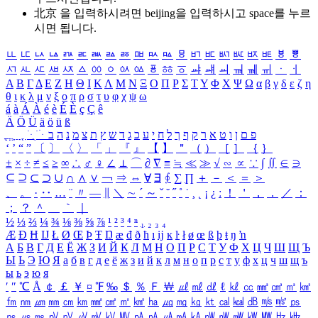
北京 을 입력하시려면
beijing
을 입력하시고 space를 누르
시면 됩니다.
ㅥ
ㅦ
ㅧ
ㅨ
ㅩ
ㅪ
ㅫ
ㅬ
ㅭ
ㅮ
ㅯ
ㅰ
ㅱ
ㅲ
ㅳ
ㅴ
ㅵ
ㅶ
ㅷ
ㅸ
ㅹ
ㅺ
ㅻ
ㅼ
ㅽ
ㅾ
ㅿ
ㆀ
ㆁ
ㆂ
ㆃ
ㆄ
ㆅ
ㆆ
ㆇ
ㆈ
ㆉ
ㆊ
ㆋ
ㆌ
ㆍ
ㆎ
Α
Β
Γ
Δ
Ε
Ζ
Η
Θ
Ι
Κ
Λ
Μ
Ν
Ξ
Ο
Π
Ρ
Σ
Τ
Υ
Φ
Χ
Ψ
Ω
α
β
γ
δ
ε
ζ
η
θ
ι
κ
λ
μ
ν
ξ
ο
π
ρ
σ
τ
υ
φ
χ
ψ
ω
á
à
Á
À
é
è
É
È
ç
Ç
ê
Ä
Ö
Ü
ä
ö
ü
ß
ְ
ֳ
ֲ
ֱ
ָ
ַ
ֵ
ֶ
ִ
ֹ
ּ
ֻ
ׂ
ׁ
ּ
ב
ה
נ
מ
צ
ת
ץ
ש
ד
ג
כ
ע
י
ח
ל
ך
ף
ק
ר
א
ט
ו
ן
ם
פ
‘
’
“
”
〔
〕
〈
〉
「
」
『
』
【
】
＂
（
）
［
］
｛
｝
±
×
÷
≠
≤
≥
∞
∴
♂
♀
∠
⊥
⌒
∂
∇
≡
≒
≪
≫
√
∽
∝
∵
∫
∬
∈
∋
⊆
⊇
⊂
⊃
∪
∩
∧
∨
￢
⇒
⇔
∀
∃
∮
∑
∏
＋
－
＜
＝
＞
、
。
·
‥
…
¨
〃
―
∥
＼
∼
´
～
ˇ
˘
˝
˚
˙
¸
˛
¡
¿
ː
！
＇
，
．
／
：
；
？
＾
＿
｀
｜
½
⅓
⅔
¼
¾
⅛
⅜
⅝
⅞
¹
²
³
⁴
ⁿ
₁
₂
₃
₄
Æ
Ð
Ħ
Ĳ
Ł
Ø
Œ
Þ
Ŧ
Ŋ
æ
đ
ð
ħ
ı
ĳ
ĸ
ŀ
ł
ø
œ
ß
þ
ŧ
ŋ
ŉ
А
Б
В
Г
Д
Е
Ё
Ж
З
И
Й
К
Л
М
Н
О
П
Р
С
Т
У
Ф
Х
Ц
Ч
Ш
Щ
Ъ
Ы
Ь
Э
Ю
Я
а
б
в
г
д
е
ё
ж
з
и
й
к
л
м
н
о
п
р
с
т
у
ф
х
ц
ч
ш
щ
ъ
ы
ь
э
ю
я
′
″
℃
Å
￠
￡
￥
¤
℉
‰
＄
％
Ｆ
￦
㎕
㎖
㎗
ℓ
㎘
㏄
㎣
㎤
㎥
㎦
㎙
㎚
㎛
㎜
㎝
㎞
㎟
㎠
㎡
㎢
㏊
㎍
㎎
㎏
㏏
㎈
㎉
㏈
㎧
㎨
㎰
㎱
㎲
㎳
㎴
㎵
㎶
㎷
㎸
㎹
㎀
㎁
㎂
㎃
㎄
㎺
㎻
㎽
㎾
㎿
㎐
㎑