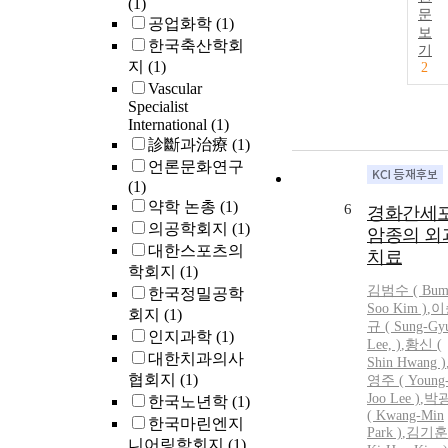
(1)
문
공업화학
(1)
보
한국축산학회
기
지
(1)
2
Vascular
Specialist
International
(1)
診斷과治療
(1)
언론문화연구
(1)
약학 논총
(1)
6
경화간세
의공학회지
(1)
암종의 외
대한스포츠의
치료
학회지
(1)
김범수
(
Bu
한국정밀공학
Soo
Kim
)
,
이
회지
(1)
규 ( Sung-Gy
인지과학
(1)
Lee, )
,
황신 (
대한치과의사
Shin Hwang )
협회지
(1)
영주 ( Young
Joo Lee )
,
박
한국노년학
(1)
( Kwang-Min
한국마린엔지
Park )
,
김기훈 
니어링학회지
(1)