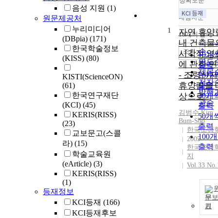
정확도순
음성 지원
(1)
내림차순
원문제공처
정확
누리미디어
1
순
자연 휴양
10개씩 출력
내림
(DBpia)
(171)
인기
내 건축물
한국학술정보
순
조회
시각적 영
10개
(KISS)
(80)
연도
에 관한 
출력
제목
- 조령산
20개
KISTI(ScienceON)
저자
휴양림을 
(61)
출력
발행
한국연구재단
상으로 -
30개
관순
(KCI)
(45)
출력
김범수
,
Kim
KERIS(RISS)
50개
Bum
-
Soo
(23)
출력
한국조경
교보문고(스콜
100
2005
라)
(15)
출력
한국조경
학술교육원
지
(eArticle)
(3)
Vol.33 No.
KERIS(RISS)
(1)
등재정보
문
KCI등재
(166)
기
KCI등재후보