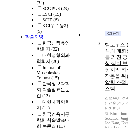
(32)
SCOPUS
(29)
ESCI
(15)
SCIE
(6)
KCI우수등재
(5)
학술지명
한국산림휴양
2
벨로우즈 
학회지
(32)
식의 폐회
대한정형외과
를 가진 
학회지
(20)
식 심실 
Journal of
장치의 최
Musculoskeletal
작동을 위
Trauma
(15)
압력 조절
한국정보과학
스템
회 학술발표논문
집
(12)
김범수
,
이정
대한내과학회
남경원
,
정기
지
(11)
안치범
,
선
경
,
Kim
,
Bum
한국건축시공
Soo
,
Lee, Jung
학회 학술발표대
Joo
,
Nam, Kyu
회 논문집
(11)
Won
,
Jeong, G