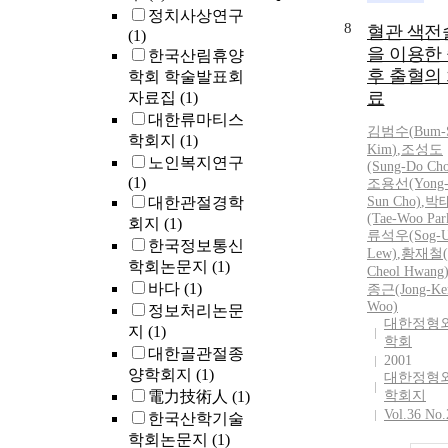
정치사상연구
8
혈관 색전
(1)
을 이용한
한국산림휴양
후 출혈의
학회 학술발표회
료
자료집
(1)
대한류마티스
김범수
(
Bum
-
학회지
(1)
Kim
)
,
조성도
노인복지연구
(Sung-Do Ch
(1)
조용선(Yong
대한관절경학
Sun Cho)
,
박
(Tae-Woo Par
회지
(1)
류석우(Sog-
한국정보통신
Lew)
,
황재철(J
학회논문지
(1)
Cheol Hwang
바다
(1)
종근(Jong-Ke
Woo)
정보처리논문
대한정형
지
(1)
학회
대한골관절종
2001
양학회지
(1)
대한정형
電力技術人
(1)
학회지
Vol.36 No.
한국산학기술
학회논문지
(1)