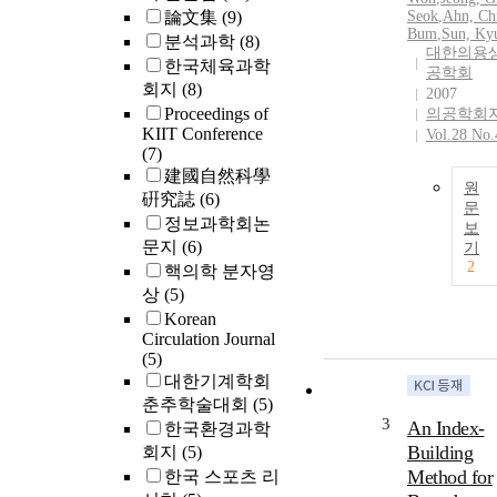
論文集
(9)
Seok
,
Ahn, Ch
Bum
,
Sun, Ky
분석과학
(8)
대한의용
한국체육과학
공학회
회지
(8)
2007
Proceedings of
의공학회
KIIT Conference
Vol.28 No.
(7)
建國自然科學
원
硏究誌
(6)
문
정보과학회논
보
문지
(6)
기
2
핵의학 분자영
상
(5)
Korean
Circulation Journal
(5)
대한기계학회
춘추학술대회
(5)
3
An Index-
한국환경과학
Building
회지
(5)
Method for
한국 스포츠 리