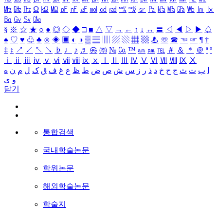
㎒
㎓
㎔
Ω
㏀
㏁
㎊
㎋
㎌
㏖
㏅
㎭
㎮
㎯
㏛
㎩
㎪
㎫
㎬
㏝
㏐
㏓
㏃
㏉
㏜
㏆
§
※
☆
★
○
●
◎
◇
◆
□
■
△
▽
→
←
↑
↓
↔
〓
◁
◀
▷
▶
♤
♠
♡
♥
♧
♣
⊙
◈
▣
◐
◑
▒
▤
▥
▨
▧
▦
▩
♨
☏
☎
☜
☞
¶
†
‡
↕
↗
↙
↖
↘
♭
♩
♪
♬
㉿
㈜
№
㏇
™
㏂
㏘
℡
＃
＆
＊
＠
ª
º
ⅰ
ⅱ
ⅲ
ⅳ
ⅴ
ⅵ
ⅶ
ⅷ
ⅸ
ⅹ
Ⅰ
Ⅱ
Ⅲ
Ⅳ
Ⅴ
Ⅵ
Ⅶ
Ⅷ
Ⅸ
Ⅹ
ا
ب
ت
ث
ج
ح
خ
د
ذ
ر
ز
س
ش
ص
ض
ط
ظ
ع
غ
ف
ق
ک
ل
م
ن
ه
و
ی
닫기
통합검색
국내학술논문
학위논문
해외학술논문
학술지