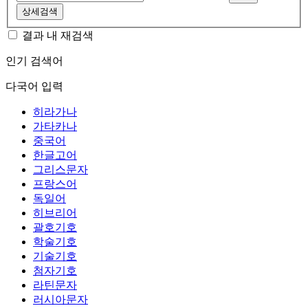
상세검색
결과 내 재검색
인기 검색어
다국어 입력
히라가나
가타카나
중국어
한글고어
그리스문자
프랑스어
독일어
히브리어
괄호기호
학술기호
기술기호
첨자기호
라틴문자
러시아문자