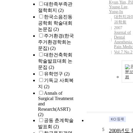
Kyun
,
Yun, Pil
대한족부족관
Young
,
Lee,
절학회지
(2)
Yong-In
한국소음진동
대한치과
과학회
공학회 학술대회
2007
논문집
(2)
Journal of
주거환경(한국
Dental
주거환경학회논
Anesthesia
Pain Medic
문집)
(2)
Vol.7 No.2
대한건축학회
학술발표대회 논
문집
(2)
문
유학연구
(2)
기
기독교 사회복
지
(2)
Annals of
Surgical Treatment
and
Research(ASRT)
(2)
공동 춘계학술
발표회
(2)
5
2008년도 