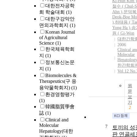
Ki-Hun
Kim
)
대한전자공학
철수 ( Chul-
S
회 학술대회
(1)
Ahn )
,
문덕복 
Deok-Bog Mo
대한구강악안
)
,
하태용 ( Tae
면외과학회지
(1)
Yong Ha )
,
송
Korean Journal
원 ( Gi-Won
of Agricultural
대한간학
Science
(1)
2006
한국체육학회
Clinical an
Molecular
지
(1)
Hepatolog
정보통신논문
한간학회지
지
(1)
Vol.12 No.
Biomolecules &
Therapeutics(구 응
원
용약물학회지)
(1)
문
환경영향평가
보
(1)
기
韓國脂質學會
2
誌
(1)
Clinical and
Molecular
7
토끼의 성
Hepatology(대한
판 연골세