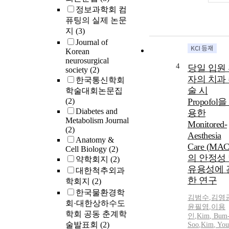
정보과학회 컴
퓨팅의 실제 논문
지
(3)
Journal of
Korean
neurosurgical
4
당일 입원
society
(2)
자의 치과
한국통신학회
술 시
학술대회논문집
(2)
Propofol을
Diabetes and
용한
Metabolism Journal
Monitored-
(2)
Aesthesia
Anatomy &
Care (MAC
Cell Biology
(2)
의 안정성
약학회지
(2)
유용성에 
대한척추외과
한 연구
학회지
(2)
한국물환경학
김범수
,
김영
회·대한상하수도
윤필영
,
이용
학회 공동 춘계학
인
,
Kim
,
Bum
술발표회
(2)
Soo
,
Kim
, Yo