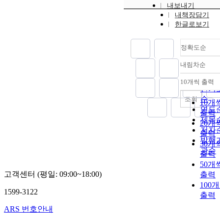
내보내기
내책장담기
한글로보기
정확도순
내림차순
정확
순
10개씩 출력
내림
인기
순
조회
10개
연도
출력
제목
20개
저자
출력
발행
30개
관순
출력
50개
고객센터 (평일: 09:00~18:00)
출력
100
1599-3122
출력
ARS 번호안내