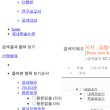
단행본
연구보고서
공개강의
home
국내학술논문
저자 : 김범
검색결과 좁혀 보기
검색키워드
(Bum Soo K
선택해제
(검색결과
322
무료
기관 내 무료
좁혀본 항목 보기순서
유료
검색량순
가나다순
내보내기
원문유무
내책장담기
원문있음
(312)
한글로보기
원문없음
(10)
음성지원유무