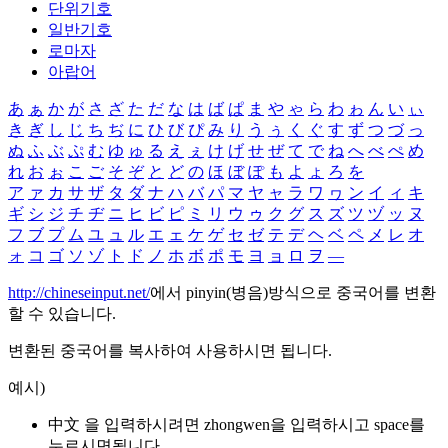
단위기호
일반기호
로마자
아랍어
あ
ぁ
か
が
さ
ざ
た
だ
な
は
ば
ぱ
ま
や
ゃ
ら
わ
ゎ
ん
い
ぃ
き
ぎ
し
じ
ち
ぢ
に
ひ
び
ぴ
み
り
う
ぅ
く
ぐ
す
ず
つ
づ
っ
ぬ
ふ
ぶ
ぷ
む
ゆ
ゅ
る
え
ぇ
け
げ
せ
ぜ
て
で
ね
へ
べ
ぺ
め
れ
お
ぉ
こ
ご
そ
ぞ
と
ど
の
ほ
ぼ
ぽ
も
よ
ょ
ろ
を
ア
ァ
カ
サ
ザ
タ
ダ
ナ
ハ
バ
パ
マ
ヤ
ャ
ラ
ワ
ヮ
ン
イ
ィ
キ
ギ
シ
ジ
チ
ヂ
ニ
ヒ
ビ
ピ
ミ
リ
ウ
ゥ
ク
グ
ス
ズ
ツ
ヅ
ッ
ヌ
フ
ブ
プ
ム
ユ
ュ
ル
エ
ェ
ケ
ゲ
セ
ゼ
テ
デ
ヘ
ベ
ペ
メ
レ
オ
ォ
コ
ゴ
ソ
ゾ
ト
ド
ノ
ホ
ボ
ポ
モ
ヨ
ョ
ロ
ヲ
―
http://chineseinput.net/
에서 pinyin(병음)방식으로 중국어를 변환
할 수 있습니다.
변환된 중국어를 복사하여 사용하시면 됩니다.
예시)
中文 을 입력하시려면
zhongwen
을 입력하시고 space를
누르시면됩니다.