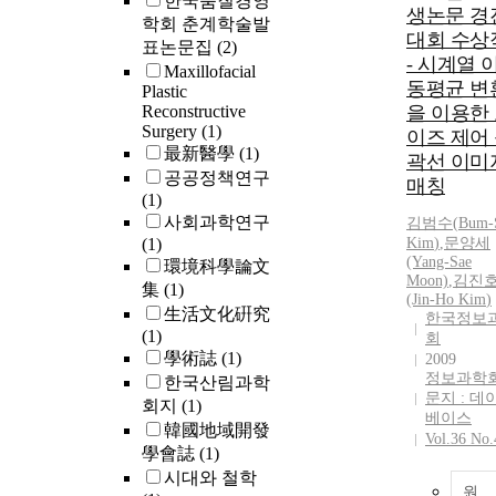
한국품질경영
생논문 경
학회 춘계학술발
대회 수상
표논문집
(2)
- 시계열 
Maxillofacial
동평균 변
Plastic
Reconstructive
을 이용한
Surgery
(1)
이즈 제어
最新醫學
(1)
곽선 이미
공공정책연구
매칭
(1)
사회과학연구
김범수
(
Bum
-
(1)
Kim
)
,
문양세
(Yang-Sae
環境科學論文
Moon)
,
김진
集
(1)
(Jin-Ho
Kim
)
生活文化硏究
한국정보
(1)
회
學術誌
(1)
2009
정보과학
한국산림과학
문지 : 데
회지
(1)
베이스
韓國地域開發
Vol.36 No.
學會誌
(1)
시대와 철학
원