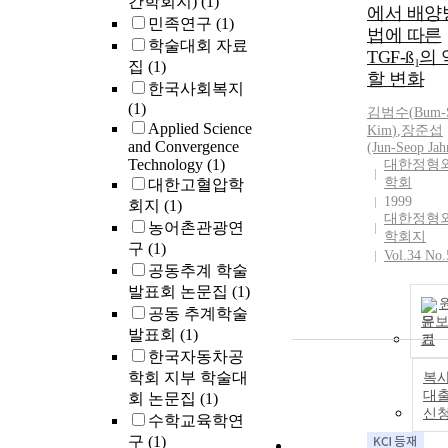
간학회지)
(1)
에서 배양
민족연구
(1)
법에 따른
학술대회 자료
TGF-ß₁의
집
(1)
할 변화
한국사회복지
(1)
김범수
(
Bum
-
Applied Science
Kim
)
,
장준섭
and Convergence
(Jun-Seop Jah
Technology
(1)
대한정형
학회
대한고혈압학
1999
회지
(1)
대한정형
농어촌관광연
학회지
구
(1)
Vol.34 No.
공동추계 학술
발표회 논문집
(1)
공동 추계학술
문
발표회
(1)
기
한국자동차공
학회 지부 학술대
복사
대
회 논문집
(1)
신
수학교육학연
구
(1)