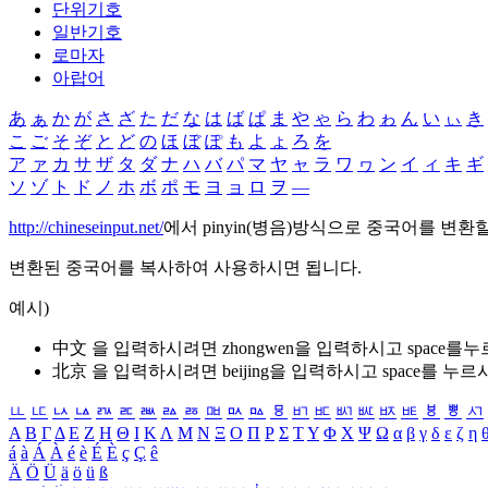
단위기호
일반기호
로마자
아랍어
あ
ぁ
か
が
さ
ざ
た
だ
な
は
ば
ぱ
ま
や
ゃ
ら
わ
ゎ
ん
い
ぃ
き
こ
ご
そ
ぞ
と
ど
の
ほ
ぼ
ぽ
も
よ
ょ
ろ
を
ア
ァ
カ
サ
ザ
タ
ダ
ナ
ハ
バ
パ
マ
ヤ
ャ
ラ
ワ
ヮ
ン
イ
ィ
キ
ギ
ソ
ゾ
ト
ド
ノ
ホ
ボ
ポ
モ
ヨ
ョ
ロ
ヲ
―
http://chineseinput.net/
에서 pinyin(병음)방식으로 중국어를 변환
변환된 중국어를 복사하여 사용하시면 됩니다.
예시)
中文 을 입력하시려면
zhongwen
을 입력하시고 space를
北京 을 입력하시려면
beijing
을 입력하시고 space를 누르
ㅥ
ㅦ
ㅧ
ㅨ
ㅩ
ㅪ
ㅫ
ㅬ
ㅭ
ㅮ
ㅯ
ㅰ
ㅱ
ㅲ
ㅳ
ㅴ
ㅵ
ㅶ
ㅷ
ㅸ
ㅹ
ㅺ
Α
Β
Γ
Δ
Ε
Ζ
Η
Θ
Ι
Κ
Λ
Μ
Ν
Ξ
Ο
Π
Ρ
Σ
Τ
Υ
Φ
Χ
Ψ
Ω
α
β
γ
δ
ε
ζ
η
á
à
Á
À
é
è
É
È
ç
Ç
ê
Ä
Ö
Ü
ä
ö
ü
ß