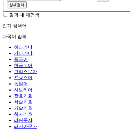
상세검색
결과 내 재검색
인기 검색어
다국어 입력
히라가나
가타카나
중국어
한글고어
그리스문자
프랑스어
독일어
히브리어
괄호기호
학술기호
기술기호
첨자기호
라틴문자
러시아문자