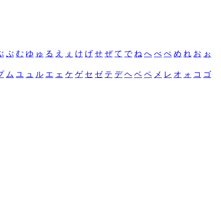
ぶ
ぷ
む
ゆ
ゅ
る
え
ぇ
け
げ
せ
ぜ
て
で
ね
へ
べ
ぺ
め
れ
お
ぉ
プ
ム
ユ
ュ
ル
エ
ェ
ケ
ゲ
セ
ゼ
テ
デ
ヘ
ベ
ペ
メ
レ
オ
ォ
コ
ゴ