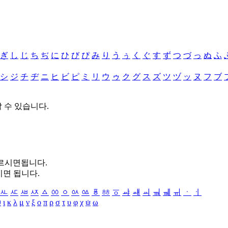
ぎ
し
じ
ち
ぢ
に
ひ
び
ぴ
み
り
う
ぅ
く
ぐ
す
ず
つ
づ
っ
ぬ
ふ
シ
ジ
チ
ヂ
ニ
ヒ
ビ
ピ
ミ
リ
ウ
ゥ
ク
グ
ス
ズ
ツ
ヅ
ッ
ヌ
フ
ブ
할 수 있습니다.
누르시면됩니다.
시면 됩니다.
ㅻ
ㅼ
ㅽ
ㅾ
ㅿ
ㆀ
ㆁ
ㆂ
ㆃ
ㆄ
ㆅ
ㆆ
ㆇ
ㆈ
ㆉ
ㆊ
ㆋ
ㆌ
ㆍ
ㆎ
θ
ι
κ
λ
μ
ν
ξ
ο
π
ρ
σ
τ
υ
φ
χ
ψ
ω