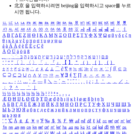
北京 을 입력하시려면
beijing
을 입력하시고 space를 누르
시면 됩니다.
ㅥ
ㅦ
ㅧ
ㅨ
ㅩ
ㅪ
ㅫ
ㅬ
ㅭ
ㅮ
ㅯ
ㅰ
ㅱ
ㅲ
ㅳ
ㅴ
ㅵ
ㅶ
ㅷ
ㅸ
ㅹ
ㅺ
ㅻ
ㅼ
ㅽ
ㅾ
ㅿ
ㆀ
ㆁ
ㆂ
ㆃ
ㆄ
ㆅ
ㆆ
ㆇ
ㆈ
ㆉ
ㆊ
ㆋ
ㆌ
ㆍ
ㆎ
Α
Β
Γ
Δ
Ε
Ζ
Η
Θ
Ι
Κ
Λ
Μ
Ν
Ξ
Ο
Π
Ρ
Σ
Τ
Υ
Φ
Χ
Ψ
Ω
α
β
γ
δ
ε
ζ
η
θ
ι
κ
λ
μ
ν
ξ
ο
π
ρ
σ
τ
υ
φ
χ
ψ
ω
á
à
Á
À
é
è
É
È
ç
Ç
ê
Ä
Ö
Ü
ä
ö
ü
ß
ְ
ֳ
ֲ
ֱ
ָ
ַ
ֵ
ֶ
ִ
ֹ
ּ
ֻ
ׂ
ׁ
ּ
ב
ה
נ
מ
צ
ת
ץ
ש
ד
ג
כ
ע
י
ח
ל
ך
ף
ק
ר
א
ט
ו
ן
ם
פ
‘
’
“
”
〔
〕
〈
〉
「
」
『
』
【
】
＂
（
）
［
］
｛
｝
±
×
÷
≠
≤
≥
∞
∴
♂
♀
∠
⊥
⌒
∂
∇
≡
≒
≪
≫
√
∽
∝
∵
∫
∬
∈
∋
⊆
⊇
⊂
⊃
∪
∩
∧
∨
￢
⇒
⇔
∀
∃
∮
∑
∏
＋
－
＜
＝
＞
、
。
·
‥
…
¨
〃
―
∥
＼
∼
´
～
ˇ
˘
˝
˚
˙
¸
˛
¡
¿
ː
！
＇
，
．
／
：
；
？
＾
＿
｀
｜
½
⅓
⅔
¼
¾
⅛
⅜
⅝
⅞
¹
²
³
⁴
ⁿ
₁
₂
₃
₄
Æ
Ð
Ħ
Ĳ
Ł
Ø
Œ
Þ
Ŧ
Ŋ
æ
đ
ð
ħ
ı
ĳ
ĸ
ŀ
ł
ø
œ
ß
þ
ŧ
ŋ
ŉ
А
Б
В
Г
Д
Е
Ё
Ж
З
И
Й
К
Л
М
Н
О
П
Р
С
Т
У
Ф
Х
Ц
Ч
Ш
Щ
Ъ
Ы
Ь
Э
Ю
Я
а
б
в
г
д
е
ё
ж
з
и
й
к
л
м
н
о
п
р
с
т
у
ф
х
ц
ч
ш
щ
ъ
ы
ь
э
ю
я
′
″
℃
Å
￠
￡
￥
¤
℉
‰
＄
％
Ｆ
￦
㎕
㎖
㎗
ℓ
㎘
㏄
㎣
㎤
㎥
㎦
㎙
㎚
㎛
㎜
㎝
㎞
㎟
㎠
㎡
㎢
㏊
㎍
㎎
㎏
㏏
㎈
㎉
㏈
㎧
㎨
㎰
㎱
㎲
㎳
㎴
㎵
㎶
㎷
㎸
㎹
㎀
㎁
㎂
㎃
㎄
㎺
㎻
㎽
㎾
㎿
㎐
㎑