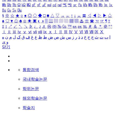
㎒
㎓
㎔
Ω
㏀
㏁
㎊
㎋
㎌
㏖
㏅
㎭
㎮
㎯
㏛
㎩
㎪
㎫
㎬
㏝
㏐
㏓
㏃
㏉
㏜
㏆
§
※
☆
★
○
●
◎
◇
◆
□
■
△
▽
→
←
↑
↓
↔
〓
◁
◀
▷
▶
♤
♠
♡
♥
♧
♣
⊙
◈
▣
◐
◑
▒
▤
▥
▨
▧
▦
▩
♨
☏
☎
☜
☞
¶
†
‡
↕
↗
↙
↖
↘
♭
♩
♪
♬
㉿
㈜
№
㏇
™
㏂
㏘
℡
＃
＆
＊
＠
ª
º
ⅰ
ⅱ
ⅲ
ⅳ
ⅴ
ⅵ
ⅶ
ⅷ
ⅸ
ⅹ
Ⅰ
Ⅱ
Ⅲ
Ⅳ
Ⅴ
Ⅵ
Ⅶ
Ⅷ
Ⅸ
Ⅹ
ا
ب
ت
ث
ج
ح
خ
د
ذ
ر
ز
س
ش
ص
ض
ط
ظ
ع
غ
ف
ق
ک
ل
م
ن
ه
و
ی
닫기
통합검색
국내학술논문
학위논문
해외학술논문
학술지