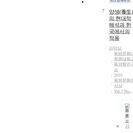
7
양생(養生)
의 현대적
해석과 한
국에서의
적용
김덕삼
동방문화
학원대학
동양학연
소
2019
동방문화
사상
Vol.7 No.-
원
문
보
기