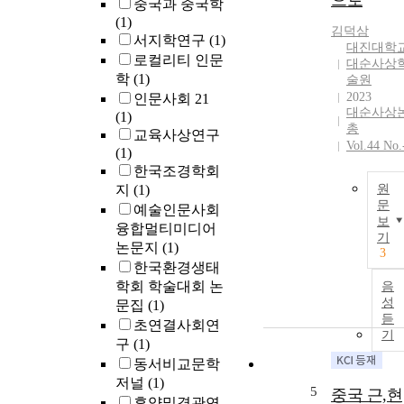
으로
중국과 중국학
(1)
김덕삼
서지학연구
(1)
대진대학
로컬리티 인문
대순사상
학
(1)
술원
2023
인문사회 21
대순사상
(1)
총
교육사상연구
Vol.44 No.
(1)
한국조경학회
지
(1)
원
문
예술인문사회
보
융합멀티미디어
기
논문지
(1)
3
한국환경생태
학회 학술대회 논
음
성
문집
(1)
듣
초연결사회연
기
구
(1)
동서비교문학
저널
(1)
5
중국 근,현
휴양및경관연