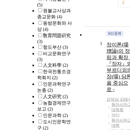
2
(5)
원불교사상과
종교문화
(4)
동방문화와 사
상
(4)
敎育問題硏究
(3)
3
장이론(場
항도부산
(3)
理論)의 정
비교문화연구
립과 확장 
(3)
『장자』
人文科學
(2)
부르디외
한국전통조경
장(場) 담
학회지
(2)
을 중심으
인문과학연구
로 -
논총
(2)
人文硏究
(2)
김덕삼
,
김태
농협경제연구
동아시아
보고
(2)
대학회
인문과학
(2)
2022
동아시아
도시인문학연
대학
구
(2)