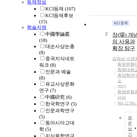
등재정보
KCI등재
(107)
KCI등재후보
(15)
학술지명
2
中國學論叢
장(場) 개
(18)
의 사용과
대순사상논총
확장 탐구
(8)
중국지식네트
김덕삼
,
이경
동방문화
워크
(8)
학원대학
인문과 예술
동양학연
(8)
소
유교사상문화
2022
연구
(7)
동방문화
中國硏究
(6)
사상
Vol.12 No.
한국학연구
(5)
인문과학연구
(5)
원
동아시아고대
문
학
(5)
보
기
지식융합연구