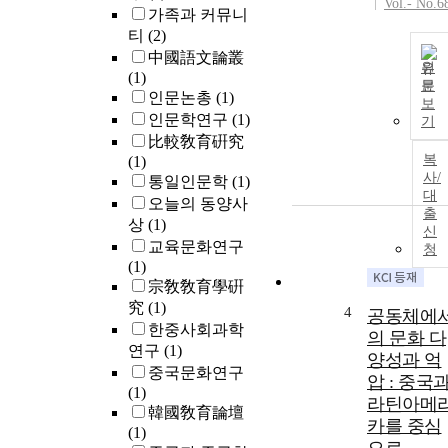
Vol.- No.6
가족과 커뮤니
티
(2)
中國語文論叢
원
(1)
문
인문논총
(1)
보
인문학연구
(1)
기
比較敎育硏究
복
(1)
사/
통일인문학
(1)
대
오늘의 동양사
출
상
(1)
신
교육문화연구
청
(1)
宗敎敎育學硏
究
(1)
4
공동체에
한중사회과학
의 문화 다
연구
(1)
양성과 억
중국문화연구
압 : 중국
(1)
라틴아메
韓國敎育論壇
카를 중심
(1)