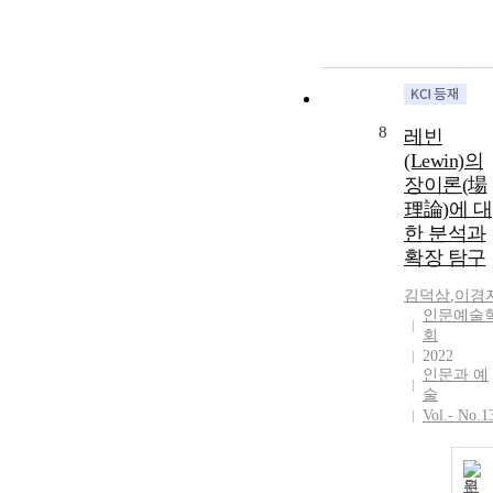
8
레빈
(Lewin)의
장이론(場
理論)에 대
한 분석과
확장 탐구
김덕삼
,
이경
인문예술
회
2022
인문과 예
술
Vol.- No.1
원