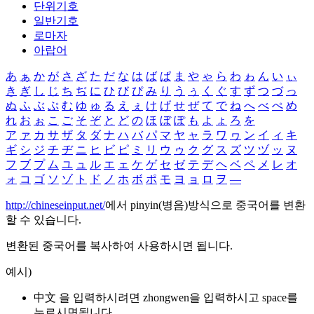
단위기호
일반기호
로마자
아랍어
あ
ぁ
か
が
さ
ざ
た
だ
な
は
ば
ぱ
ま
や
ゃ
ら
わ
ゎ
ん
い
ぃ
き
ぎ
し
じ
ち
ぢ
に
ひ
び
ぴ
み
り
う
ぅ
く
ぐ
す
ず
つ
づ
っ
ぬ
ふ
ぶ
ぷ
む
ゆ
ゅ
る
え
ぇ
け
げ
せ
ぜ
て
で
ね
へ
べ
ぺ
め
れ
お
ぉ
こ
ご
そ
ぞ
と
ど
の
ほ
ぼ
ぽ
も
よ
ょ
ろ
を
ア
ァ
カ
サ
ザ
タ
ダ
ナ
ハ
バ
パ
マ
ヤ
ャ
ラ
ワ
ヮ
ン
イ
ィ
キ
ギ
シ
ジ
チ
ヂ
ニ
ヒ
ビ
ピ
ミ
リ
ウ
ゥ
ク
グ
ス
ズ
ツ
ヅ
ッ
ヌ
フ
ブ
プ
ム
ユ
ュ
ル
エ
ェ
ケ
ゲ
セ
ゼ
テ
デ
ヘ
ベ
ペ
メ
レ
オ
ォ
コ
ゴ
ソ
ゾ
ト
ド
ノ
ホ
ボ
ポ
モ
ヨ
ョ
ロ
ヲ
―
http://chineseinput.net/
에서 pinyin(병음)방식으로 중국어를 변환
할 수 있습니다.
변환된 중국어를 복사하여 사용하시면 됩니다.
예시)
中文 을 입력하시려면
zhongwen
을 입력하시고 space를
누르시면됩니다.