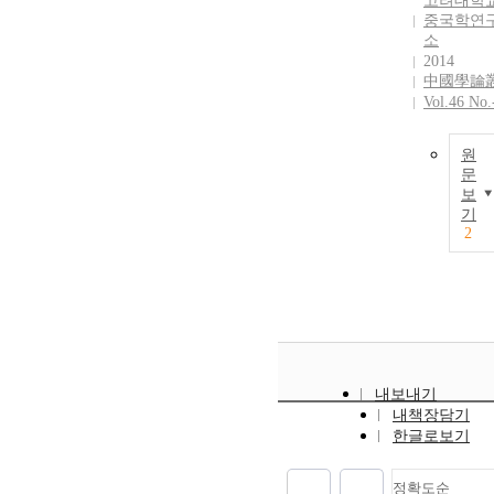
고려대학
중국학연
소
2014
中國學論
Vol.46 No.
원
문
보
기
2
내보내기
내책장담기
한글로보기
정확도순