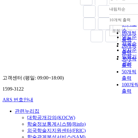
내림차순
정확도
순
10개씩 출력
내림차
인기도
순
조회
10개씩
연도순
출력
제목순
20개씩
저자순
출력
발행기
30개씩
관순
출력
50개씩
고객센터 (평일: 09:00~18:00)
출력
100개
1599-3122
출력
ARS 번호안내
관련누리집
대학공개강의(KOCW)
학술정보통계시스템(Rinfo)
외국학술지지원센터(FRIC)
학술관계분석서비스(SAM)