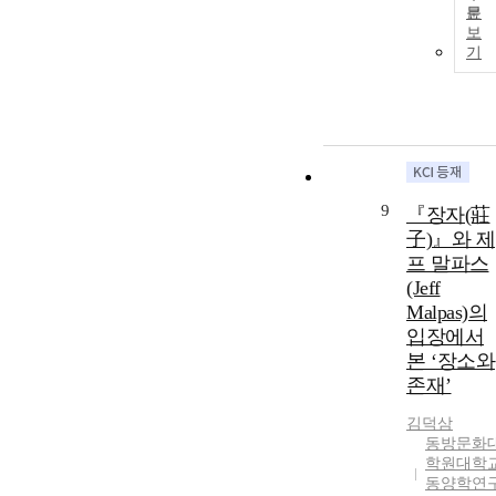
문
보
기
9
『장자(莊
子)』와 제
프 말파스
(Jeff
Malpas)의
입장에서
본 ‘장소와
존재’
김덕삼
동방문화
학원대학
동양학연