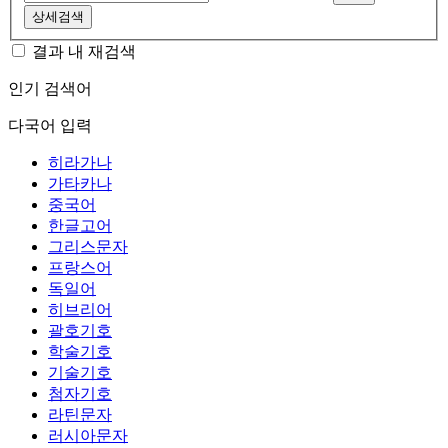
상세검색
결과 내 재검색
인기 검색어
다국어 입력
히라가나
가타카나
중국어
한글고어
그리스문자
프랑스어
독일어
히브리어
괄호기호
학술기호
기술기호
첨자기호
라틴문자
러시아문자