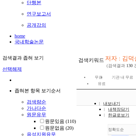
단행본
연구보고서
공개강의
home
국내학술논문
저자 : 김덕
검색결과 좁혀 보기
검색키워드
(검색결과
130
선택해제
무료
기관 내 무료
유료
좁혀본 항목 보기순서
검색량순
내보내기
가나다순
내책장담기
원문유무
한글로보기
원문있음
(110)
원문없음
(20)
정확도순
음성지원유무