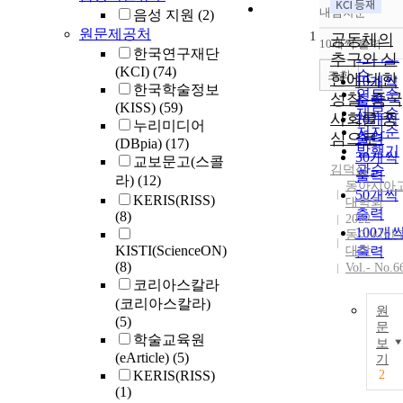
내림차순
음성 지원
(2)
정확도
원문제공처
1
순
공동체의
10개씩 출력
내림차
한국연구재단
인기도
추구와 실
(KCI)
(74)
순
조회
현에 대한
10개씩
한국학술정보
연도순
성찰 -중국
출력
(KISS)
(59)
제목순
사회를 중
20개씩
누리미디어
저자순
심으로-
출력
(DBpia)
(17)
발행기
30개씩
교보문고(스콜
관순
김덕삼
출력
라)
(12)
동아시아
50개씩
KERIS(RISS)
대학회
출력
(8)
2022
100개
동아시아
KISTI(ScienceON)
대학
출력
(8)
Vol.- No.6
코리아스칼라
(코리아스칼라)
원
(5)
문
학술교육원
보
(eArticle)
(5)
기
KERIS(RISS)
2
(1)