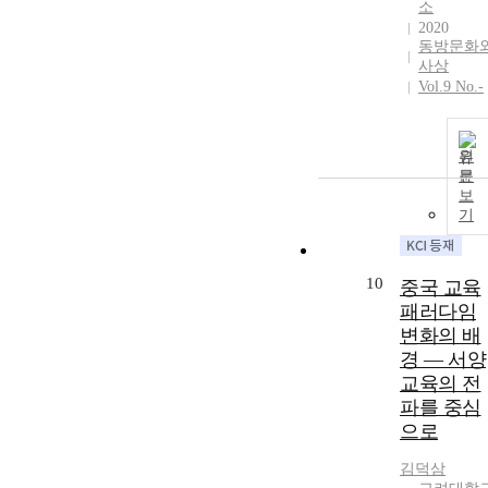
소
2020
동방문화
사상
Vol.9 No.-
원
문
보
기
10
중국 교육
패러다임
변화의 배
경 ― 서양
교육의 전
파를 중심
으로
김덕삼