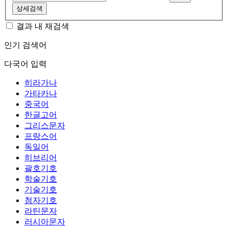
상세검색
결과 내 재검색
인기 검색어
다국어 입력
히라가나
가타카나
중국어
한글고어
그리스문자
프랑스어
독일어
히브리어
괄호기호
학술기호
기술기호
첨자기호
라틴문자
러시아문자