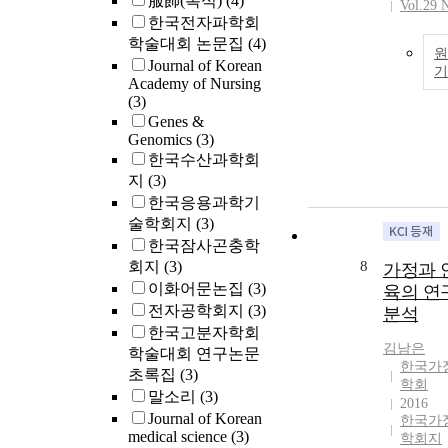
服飾(복식)
(4)
Vol.29 
한국전자파학회
학술대회 논문집
(4)
원
Journal of Korean
Academy of Nursing
(3)
Genes &
Genomics
(3)
한국수산과학회
지
(3)
한국응용과학기
술학회지
(3)
한국잠사곤충학
회지
(3)
8
가정과 
이화어문논집
(3)
육의 연
전자공학회지
(3)
분석
한국고분자학회
김남은
학술대회 연구논문
한국가
초록집
(3)
학회
말소리
(3)
2016
Journal of Korean
한국가
medical science
(3)
학회지