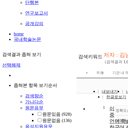
단행본
연구보고서
공개강의
home
국내학술논문
저자 : 
검색결과 좁혀 보기
검색키워드
(검색결과
1,
선택해제
무료
기관 내 
좁혀본 항목 보기순서
내보내기
검색량순
한글로보기
가나다순
1
원문유무
이
정확도
원문있음
(928)
중
원문없음
(136)
언어 학
내림차
음성지원유무
한국어 