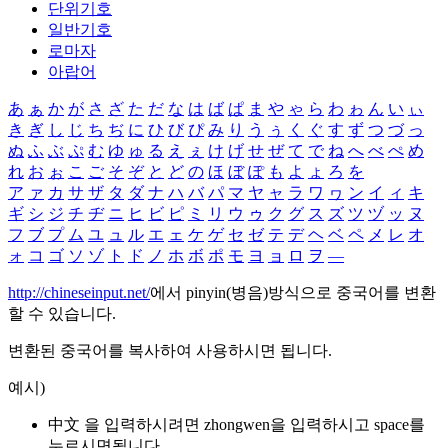
단위기호
일반기호
로마자
아랍어
あ
ぁ
か
が
さ
ざ
た
だ
な
は
ば
ぱ
ま
や
ゃ
ら
わ
ゎ
ん
い
ぃ
き
ぎ
し
じ
ち
ぢ
に
ひ
び
ぴ
み
り
う
ぅ
く
ぐ
す
ず
つ
づ
っ
ぬ
ふ
ぶ
ぷ
む
ゆ
ゅ
る
え
ぇ
け
げ
せ
ぜ
て
で
ね
へ
べ
ぺ
め
れ
お
ぉ
こ
ご
そ
ぞ
と
ど
の
ほ
ぼ
ぽ
も
よ
ょ
ろ
を
ア
ァ
カ
サ
ザ
タ
ダ
ナ
ハ
バ
パ
マ
ヤ
ャ
ラ
ワ
ヮ
ン
イ
ィ
キ
ギ
シ
ジ
チ
ヂ
ニ
ヒ
ビ
ピ
ミ
リ
ウ
ゥ
ク
グ
ス
ズ
ツ
ヅ
ッ
ヌ
フ
ブ
プ
ム
ユ
ュ
ル
エ
ェ
ケ
ゲ
セ
ゼ
テ
デ
ヘ
ベ
ペ
メ
レ
オ
ォ
コ
ゴ
ソ
ゾ
ト
ド
ノ
ホ
ボ
ポ
モ
ヨ
ョ
ロ
ヲ
―
http://chineseinput.net/
에서 pinyin(병음)방식으로 중국어를 변환
할 수 있습니다.
변환된 중국어를 복사하여 사용하시면 됩니다.
예시)
中文 을 입력하시려면
zhongwen
을 입력하시고 space를
누르시면됩니다.