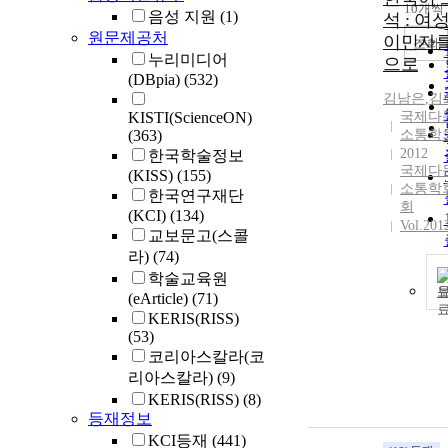
10개씩
음성 지원
(1)
석 : 여
원문제공처
이민자를
조회
누리미디어
으로
(DBpia)
(532)
김남은
,
김
KISTI(ScienceON)
국제다
(363)
소통학
2012
한국학술정보
국제다
(KISS)
(155)
소통학
한국연구재단
회
(KCI)
(134)
Vol.201
교보문고(스콜
라)
(74)
학술교육원
(eArticle)
(71)
KERIS(RISS)
(53)
코리아스칼라(코
리아스칼라)
(9)
KERIS(RISS)
(8)
등재정보
KCI등재
(441)