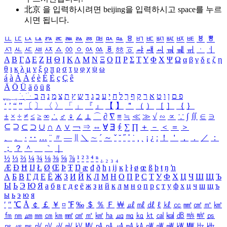
北京 을 입력하시려면
beijing
을 입력하시고 space를 누르
시면 됩니다.
ㅥ
ㅦ
ㅧ
ㅨ
ㅩ
ㅪ
ㅫ
ㅬ
ㅭ
ㅮ
ㅯ
ㅰ
ㅱ
ㅲ
ㅳ
ㅴ
ㅵ
ㅶ
ㅷ
ㅸ
ㅹ
ㅺ
ㅻ
ㅼ
ㅽ
ㅾ
ㅿ
ㆀ
ㆁ
ㆂ
ㆃ
ㆄ
ㆅ
ㆆ
ㆇ
ㆈ
ㆉ
ㆊ
ㆋ
ㆌ
ㆍ
ㆎ
Α
Β
Γ
Δ
Ε
Ζ
Η
Θ
Ι
Κ
Λ
Μ
Ν
Ξ
Ο
Π
Ρ
Σ
Τ
Υ
Φ
Χ
Ψ
Ω
α
β
γ
δ
ε
ζ
η
θ
ι
κ
λ
μ
ν
ξ
ο
π
ρ
σ
τ
υ
φ
χ
ψ
ω
á
à
Á
À
é
è
É
È
ç
Ç
ê
Ä
Ö
Ü
ä
ö
ü
ß
ְ
ֳ
ֲ
ֱ
ָ
ַ
ֵ
ֶ
ִ
ֹ
ּ
ֻ
ׂ
ׁ
ּ
ב
ה
נ
מ
צ
ת
ץ
ש
ד
ג
כ
ע
י
ח
ל
ך
ף
ק
ר
א
ט
ו
ן
ם
פ
‘
’
“
”
〔
〕
〈
〉
「
」
『
』
【
】
＂
（
）
［
］
｛
｝
±
×
÷
≠
≤
≥
∞
∴
♂
♀
∠
⊥
⌒
∂
∇
≡
≒
≪
≫
√
∽
∝
∵
∫
∬
∈
∋
⊆
⊇
⊂
⊃
∪
∩
∧
∨
￢
⇒
⇔
∀
∃
∮
∑
∏
＋
－
＜
＝
＞
、
。
·
‥
…
¨
〃
―
∥
＼
∼
´
～
ˇ
˘
˝
˚
˙
¸
˛
¡
¿
ː
！
＇
，
．
／
：
；
？
＾
＿
｀
｜
½
⅓
⅔
¼
¾
⅛
⅜
⅝
⅞
¹
²
³
⁴
ⁿ
₁
₂
₃
₄
Æ
Ð
Ħ
Ĳ
Ł
Ø
Œ
Þ
Ŧ
Ŋ
æ
đ
ð
ħ
ı
ĳ
ĸ
ŀ
ł
ø
œ
ß
þ
ŧ
ŋ
ŉ
А
Б
В
Г
Д
Е
Ё
Ж
З
И
Й
К
Л
М
Н
О
П
Р
С
Т
У
Ф
Х
Ц
Ч
Ш
Щ
Ъ
Ы
Ь
Э
Ю
Я
а
б
в
г
д
е
ё
ж
з
и
й
к
л
м
н
о
п
р
с
т
у
ф
х
ц
ч
ш
щ
ъ
ы
ь
э
ю
я
′
″
℃
Å
￠
￡
￥
¤
℉
‰
＄
％
Ｆ
￦
㎕
㎖
㎗
ℓ
㎘
㏄
㎣
㎤
㎥
㎦
㎙
㎚
㎛
㎜
㎝
㎞
㎟
㎠
㎡
㎢
㏊
㎍
㎎
㎏
㏏
㎈
㎉
㏈
㎧
㎨
㎰
㎱
㎲
㎳
㎴
㎵
㎶
㎷
㎸
㎹
㎀
㎁
㎂
㎃
㎄
㎺
㎻
㎽
㎾
㎿
㎐
㎑