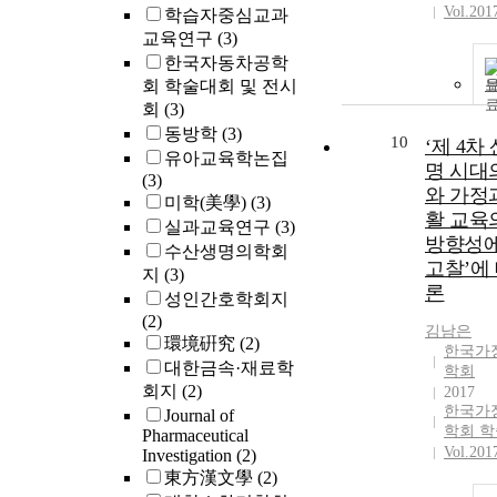
Vol.201
학습자중심교과
교육연구
(3)
한국자동차공학
회 학술대회 및 전시
회
(3)
동방학
(3)
10
‘제 4차
유아교육학논집
명 시대
(3)
와 가정
미학(美學)
(3)
활 교육
실과교육연구
(3)
방향성에
수산생명의학회
고찰’에
지
(3)
론
성인간호학회지
(2)
김남은
環境硏究
(2)
한국가
대한금속·재료학
학회
회지
(2)
2017
한국가
Journal of
학회 
Pharmaceutical
Vol.201
Investigation
(2)
東方漢文學
(2)