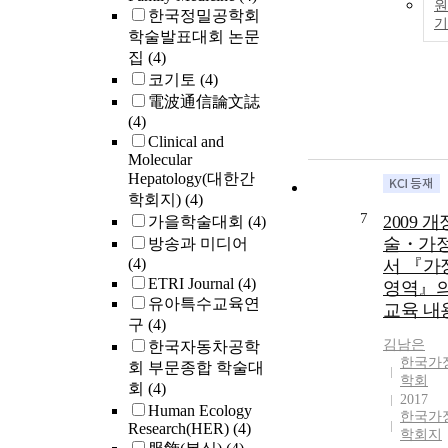
원
한국정밀공학회
학술발표대회 논문
집
(4)
코기토
(4)
電波通信論文誌
(4)
Clinical and
Molecular
Hepatology(대한간
학회지)
(4)
7
2009 개
가을학술대회
(4)
술・가정
방송과 미디어
(4)
서 『가
ETRI Journal
(4)
영역』의
유아특수교육연
교육 내
구
(4)
김남은
한국자동차공학
한국가
회 부문종합 학술대
학회
회
(4)
2017
Human Ecology
한국가
Research(HER)
(4)
학회지