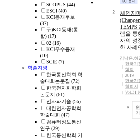
SCOPUS
(44)
ESCI
(40)
2
체인지
KCI등재후보
(Changem
(37)
TEMPS
구)KCI등재(통
램을 통
합)
(17)
자의 성
02
(16)
한 사례
KCI우수등재
(10)
김남은
,
허
SCIE
(7)
한국가
학술지명
학회
한국통신학회 학
2019
술대회논문집
(72)
한국가
학회지
한국전자파학회
Vol.31 
논문지
(61)
전자파기술
(56)
원
대한전자공학회
학술대회
(47)
컴퓨터정보통신
연구
(29)
한국통신학회 기