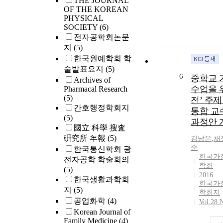
THE JOURNAL
OF THE KOREAN
PHYSICAL
SOCIETY
(6)
전자공학회논문
지
(5)
한국원예학회 학
술발표요지
(5)
6
중학교 
Archives of
수업을 
Pharmacal Research
(5)
전’ 주제
간호행정학회지
통합 교
(5)
과정안 
國立 科學 搜査
硏究所 年報
(5)
김남은
,
채
순
한국통신학회 광
한국가
전자공학 학술회의
학회
(5)
2016
한국생활과학회
한국가
지
(5)
학회지
공업화학
(4)
Vol.28 
Korean Journal of
Family Medicine
(4)