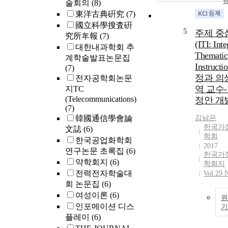
술회의
(8)
東洋古典硏究
(7)
國立科學搜査硏
5
주제 중
究所年報
(7)
(ITI: Inte
대한내과학회 추
Thematic
계학술발표논문집
Instruct
(7)
정과 의
전자공학회논문
역 교수
지TC
(Telecommunications)
정안 개
(7)
韓國通信學會論
김남은
한국가
文誌
(6)
학회
한국공업화학회
2017
연구논문 초록집
(6)
한국가
약학회지
(6)
학회지
전력전자학술대
Vol.29 
회 논문집
(6)
여성이론
(6)
원
인포메이션 디스
플레이
(6)