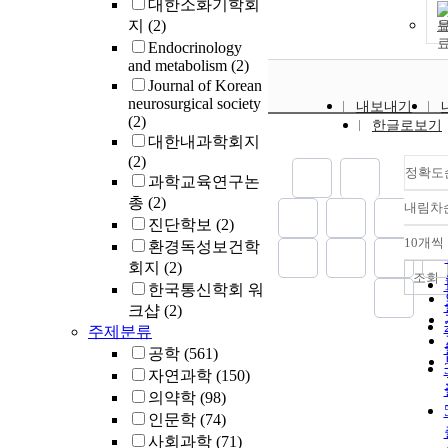
대한소화기학회
지
(2)
Endocrinology
and metabolism
(2)
Journal of Korean
neurosurgical society
내보내기
(2)
한글로보기
대한내과학회지
(2)
정확도
과학교육연구논
총
(2)
내림차
진단학보
(2)
10개씩
환경독성보건학
회지
(2)
조회
한국통신학회 워
크샵
(2)
주제분류
공학
(561)
자연과학
(150)
의약학
(98)
인문학
(74)
사회과학
(71)