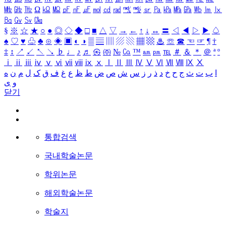
㎒
㎓
㎔
Ω
㏀
㏁
㎊
㎋
㎌
㏖
㏅
㎭
㎮
㎯
㏛
㎩
㎪
㎫
㎬
㏝
㏐
㏓
㏃
㏉
㏜
㏆
§
※
☆
★
○
●
◎
◇
◆
□
■
△
▽
→
←
↑
↓
↔
〓
◁
◀
▷
▶
♤
♠
♡
♥
♧
♣
⊙
◈
▣
◐
◑
▒
▤
▥
▨
▧
▦
▩
♨
☏
☎
☜
☞
¶
†
‡
↕
↗
↙
↖
↘
♭
♩
♪
♬
㉿
㈜
№
㏇
™
㏂
㏘
℡
＃
＆
＊
＠
ª
º
ⅰ
ⅱ
ⅲ
ⅳ
ⅴ
ⅵ
ⅶ
ⅷ
ⅸ
ⅹ
Ⅰ
Ⅱ
Ⅲ
Ⅳ
Ⅴ
Ⅵ
Ⅶ
Ⅷ
Ⅸ
Ⅹ
ا
ب
ت
ث
ج
ح
خ
د
ذ
ر
ز
س
ش
ص
ض
ط
ظ
ع
غ
ف
ق
ک
ل
م
ن
ه
و
ی
닫기
통합검색
국내학술논문
학위논문
해외학술논문
학술지