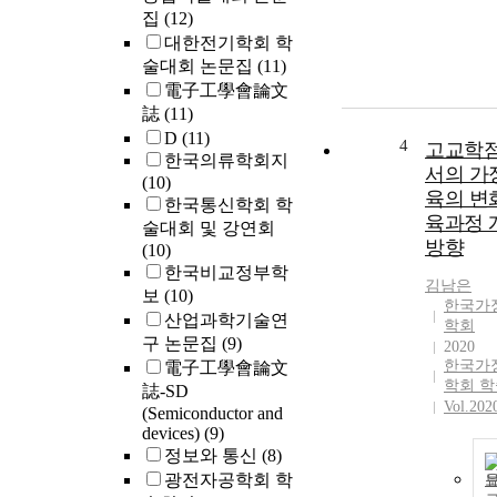
집
(12)
대한전기학회 학
술대회 논문집
(11)
電子工學會論文
誌
(11)
D
(11)
4
고교학
한국의류학회지
서의 가
(10)
육의 변
한국통신학회 학
육과정 
술대회 및 강연회
방향
(10)
한국비교정부학
김남은
보
(10)
한국가
산업과학기술연
학회
구 논문집
(9)
2020
한국가
電子工學會論文
학회 
誌-SD
Vol.202
(Semiconductor and
devices)
(9)
정보와 통신
(8)
광전자공학회 학