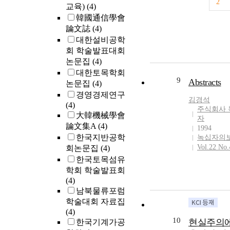
2
교육)
(4)
韓國通信學會
論文誌
(4)
대한설비공학
회 학술발표대회
논문집
(4)
대한토목학회
9
Abstracts
논문집
(4)
경영경제연구
김경석
(4)
주식회사 
大韓機械學會
자
論文集A
(4)
1994
한국지반공학
녹십자의
Vol.22 No.
회논문집
(4)
한국토목섬유
학회 학술발표회
(4)
남북물류포럼
학술대회 자료집
(4)
10
현실주의
한국기계가공