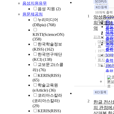
음성지원유무
내림차순
정확
음성 지원
(2)
순
10개씩 출력
원문제공처
내림
인기
1
악성종양
누리미디어
순
조회
의 세포성
10
(DBpia)
(768)
연도
역
출력
제목
20
KISTI(ScienceON)
김경석
저자
(358)
출력
대한소화
발행
한국학술정보
30
회
관순
(KISS)
(162)
출력
1975
한국연구재단
50
대한소화
(KCI)
(138)
회지
출력
교보문고(스콜
Vol.7 No.2
100
라)
(76)
출력
KERIS(RISS)
(65)
문
학술교육원
(eArticle)
(36)
코리아스칼라
(코리아스칼라)
2
한글 전산
(29)
의 관점에
KERIS(RISS)
살펴본 한