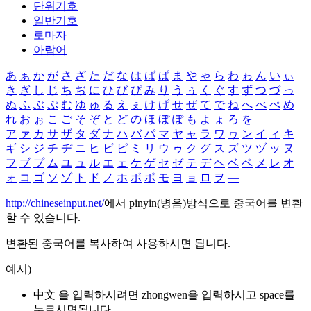
단위기호
일반기호
로마자
아랍어
あ
ぁ
か
が
さ
ざ
た
だ
な
は
ば
ぱ
ま
や
ゃ
ら
わ
ゎ
ん
い
ぃ
き
ぎ
し
じ
ち
ぢ
に
ひ
び
ぴ
み
り
う
ぅ
く
ぐ
す
ず
つ
づ
っ
ぬ
ふ
ぶ
ぷ
む
ゆ
ゅ
る
え
ぇ
け
げ
せ
ぜ
て
で
ね
へ
べ
ぺ
め
れ
お
ぉ
こ
ご
そ
ぞ
と
ど
の
ほ
ぼ
ぽ
も
よ
ょ
ろ
を
ア
ァ
カ
サ
ザ
タ
ダ
ナ
ハ
バ
パ
マ
ヤ
ャ
ラ
ワ
ヮ
ン
イ
ィ
キ
ギ
シ
ジ
チ
ヂ
ニ
ヒ
ビ
ピ
ミ
リ
ウ
ゥ
ク
グ
ス
ズ
ツ
ヅ
ッ
ヌ
フ
ブ
プ
ム
ユ
ュ
ル
エ
ェ
ケ
ゲ
セ
ゼ
テ
デ
ヘ
ベ
ペ
メ
レ
オ
ォ
コ
ゴ
ソ
ゾ
ト
ド
ノ
ホ
ボ
ポ
モ
ヨ
ョ
ロ
ヲ
―
http://chineseinput.net/
에서 pinyin(병음)방식으로 중국어를 변환
할 수 있습니다.
변환된 중국어를 복사하여 사용하시면 됩니다.
예시)
中文 을 입력하시려면
zhongwen
을 입력하시고 space를
누르시면됩니다.