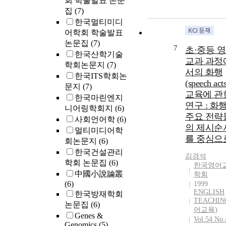
회 학술발표 논문
집
(7)
한국멀티미디
어학회 학술발표
논문집
(7)
7
초·중등 
한국산학기술
교과 과정
학회논문지
(7)
서의 화행
한국ITS학회논
(speech acts
문지
(7)
교육에 관
한국마린엔지
연구 : 화
니어링학회지
(6)
주요 전략
사회언어학
(6)
의 제시순
멀티미디어학
를 중심으
회논문지
(6)
한국건설관리
김경석
학회 논문집
(6)
한국영어
中國小說論叢
학회
(6)
1999
ENGLISH
한국방재학회
TEACHIN
논문집
(6)
어교육)
Genes &
Vol.54 No.
Genomics
(5)