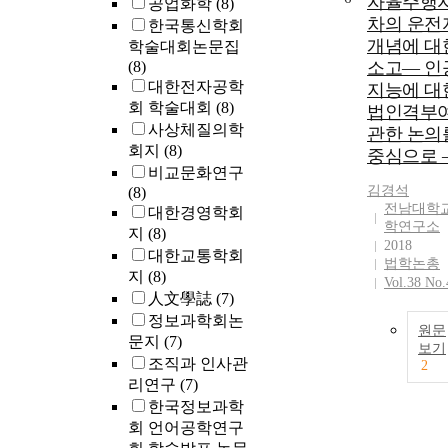
자율주행
공업화학
(8)
차의 운전
한국통신학회
개념에 대
학술대회논문집
(8)
소고― 인
대한전자공학
지능에 대
회 학술대회
(8)
법인격부
사상체질의학
관한 논의
회지
(8)
중심으로 
비교문화연구
김경석
(8)
전남대학교
대한경영학회
학연구소
지
(8)
2018
대한교통학회
법학논총
지
(8)
Vol.38 No.
人文學誌
(7)
정보과학회논
원문
문지
(7)
보기
조직과 인사관
2
리연구
(7)
한국정보과학
회 언어공학연구