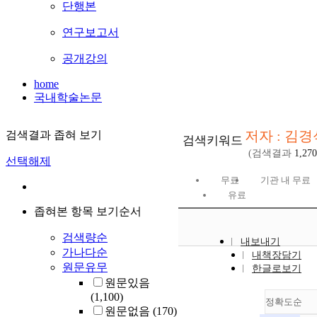
단행본
연구보고서
공개강의
home
국내학술논문
저자 : 김경
검색결과 좁혀 보기
검색키워드
(검색결과
1,270
선택해제
무료
기관 내 무료
유료
좁혀본 항목 보기순서
검색량순
내보내기
가나다순
내책장담기
원문유무
한글로보기
원문있음
(1,100)
정확도순
원문없음
(170)