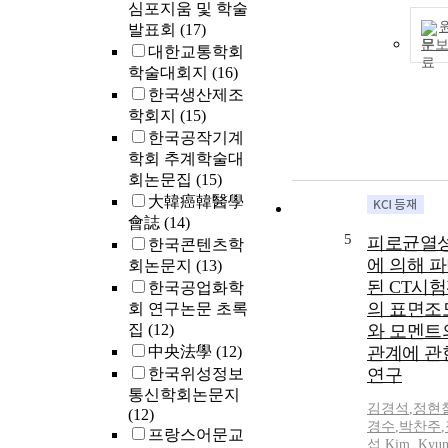
심포지움 및 학술
발표회
(17)
문
대한교통학회
학술대회지
(16)
한국생산제조
학회지
(15)
한국공작기계
학회 추계학술대
회논문집
(15)
大韓癌韓醫學
會誌
(14)
5
피로균열
한국콘텐츠학
에 의해 
회논문지
(13)
된 CT시
한국공업화학
의 표면조
회 연구논문 초록
집
(12)
와 모멘트
中央法學
(12)
관계에 관
한국위성정보
연구
통신학회논문지
김경석
,
정현
(12)
경수
,
박찬주
,
프랑스어문교
섭
,
Kim, Kyun