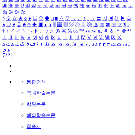
㎒
㎓
㎔
Ω
㏀
㏁
㎊
㎋
㎌
㏖
㏅
㎭
㎮
㎯
㏛
㎩
㎪
㎫
㎬
㏝
㏐
㏓
㏃
㏉
㏜
㏆
§
※
☆
★
○
●
◎
◇
◆
□
■
△
▽
→
←
↑
↓
↔
〓
◁
◀
▷
▶
♤
♠
♡
♥
♧
♣
⊙
◈
▣
◐
◑
▒
▤
▥
▨
▧
▦
▩
♨
☏
☎
☜
☞
¶
†
‡
↕
↗
↙
↖
↘
♭
♩
♪
♬
㉿
㈜
№
㏇
™
㏂
㏘
℡
＃
＆
＊
＠
ª
º
ⅰ
ⅱ
ⅲ
ⅳ
ⅴ
ⅵ
ⅶ
ⅷ
ⅸ
ⅹ
Ⅰ
Ⅱ
Ⅲ
Ⅳ
Ⅴ
Ⅵ
Ⅶ
Ⅷ
Ⅸ
Ⅹ
ا
ب
ت
ث
ج
ح
خ
د
ذ
ر
ز
س
ش
ص
ض
ط
ظ
ع
غ
ف
ق
ک
ل
م
ن
ه
و
ی
닫기
통합검색
국내학술논문
학위논문
해외학술논문
학술지