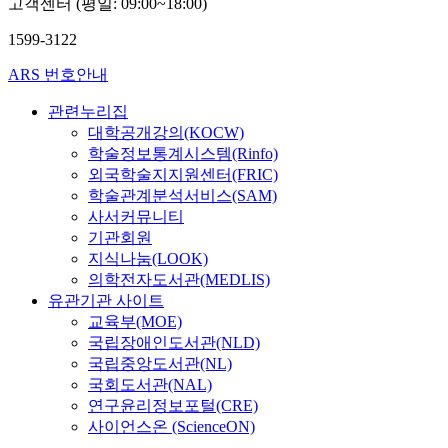
고객센터 (평일: 09:00~18:00)
1599-3122
ARS 번호안내
관련누리집
대학공개강의(KOCW)
학술정보통계시스템(Rinfo)
외국학술지지원센터(FRIC)
학술관계분석서비스(SAM)
사서커뮤니티
기관회원
지식나눔(LOOK)
의학전자도서관(MEDLIS)
유관기관 사이트
교육부(MOE)
국립장애인도서관(NLD)
국립중앙도서관(NL)
국회도서관(NAL)
연구윤리정보포털(CRE)
사이언스온 (ScienceON)