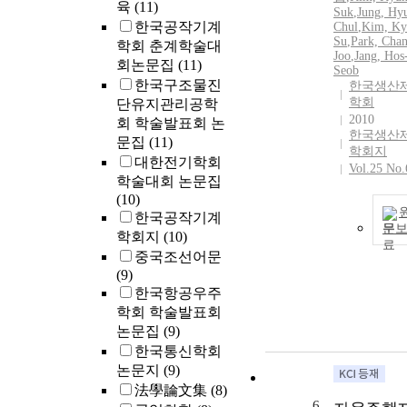
육
(11)
Suk
,
Jung, Hy
한국공작기계
Chul
,
Kim, Ky
Su
,
Park, Chan
학회 춘계학술대
Joo
,
Jang, Hos
회논문집
(11)
Seob
한국구조물진
한국생산
학회
단유지관리공학
2010
회 학술발표회 논
한국생산
문집
(11)
학회지
대한전기학회
Vol.25 No.
학술대회 논문집
(10)
한국공작기계
문
학회지
(10)
중국조선어문
(9)
한국항공우주
학회 학술발표회
논문집
(9)
한국통신학회
논문지
(9)
法學論文集
(8)
6