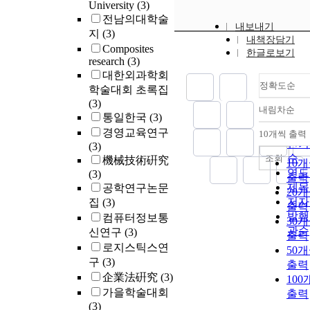
University
(3)
전남의대학술
내보내기
지
(3)
내책장담기
Composites
한글로보기
research
(3)
대한외과학회
정확도순
학술대회 초록집
(3)
내림차순
정확
통일한국
(3)
순
경영교육연구
10개씩 출력
내림
인기
(3)
순
조회
機械技術硏究
10
연도
(3)
출력
제목
공학연구논문
20
저자
집
(3)
출력
발행
컴퓨터정보통
30
관순
신연구
(3)
출력
로지스틱스연
50
구
(3)
출력
企業法硏究
(3)
100
가을학술대회
출력
(3)