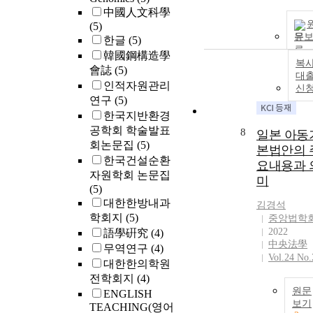
中國人文科學
(5)
문
한글
(5)
韓國鋼構造學
복사
會誌
(5)
대
인적자원관리
신
연구
(5)
한국지반환경
공학회 학술발표
8
일본 아동
회논문집
(5)
본법안의 
한국건설순환
요내용과 
자원학회 논문집
미
(5)
대한한방내과
김경석
학회지
(5)
중앙법학
2022
語學硏究
(4)
中央法學
무역연구
(4)
Vol.24 No.
대한한의학원
전학회지
(4)
원문
ENGLISH
보기
TEACHING(영어