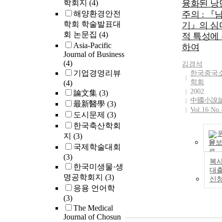
학회지
(4)
융화된 낭
해양환경안전
주의 : 『
학회 학술발표대
기』의 심
회 논문집
(4)
적 특성에
Asia-Pacific
하여
Journal of Business
(4)
김경석
기업경영리뷰
한국중국
학회
(4)
2002
論文集
(3)
中國小說
最新醫學
(3)
Vol.16 No.
도시문제
(3)
한국축산학회
지
(3)
문
국제학술대회
(3)
복사
한국미생물·생
대
명공학회지
(3)
신
응용 언어학
(3)
The Medical
Journal of Chosun