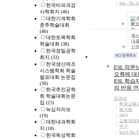
Vol.- No.2
한국비파괴검
사학회지
(46)
대한기계학회
문
춘추학술대회
(46)
복사
대한토목학회
대
학술대회
(38)
신
한국정밀공학
회지
(33)
한국생산제조
4
ESL 작문
시스템학회 학술
오류에 대
발표대회 논문집
ESL 학습
(30)
의 반응 
한국추진공학
회 학술대회논문
김경석
집
(23)
한국교육
녹십자의보
평가원
(19)
2003
교육과정
대한내과학회
연구
지
(18)
Vol.6 No.1
한국독성학회