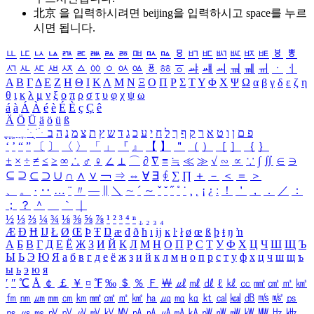
北京 을 입력하시려면
beijing
을 입력하시고 space를 누르
시면 됩니다.
ㅥ
ㅦ
ㅧ
ㅨ
ㅩ
ㅪ
ㅫ
ㅬ
ㅭ
ㅮ
ㅯ
ㅰ
ㅱ
ㅲ
ㅳ
ㅴ
ㅵ
ㅶ
ㅷ
ㅸ
ㅹ
ㅺ
ㅻ
ㅼ
ㅽ
ㅾ
ㅿ
ㆀ
ㆁ
ㆂ
ㆃ
ㆄ
ㆅ
ㆆ
ㆇ
ㆈ
ㆉ
ㆊ
ㆋ
ㆌ
ㆍ
ㆎ
Α
Β
Γ
Δ
Ε
Ζ
Η
Θ
Ι
Κ
Λ
Μ
Ν
Ξ
Ο
Π
Ρ
Σ
Τ
Υ
Φ
Χ
Ψ
Ω
α
β
γ
δ
ε
ζ
η
θ
ι
κ
λ
μ
ν
ξ
ο
π
ρ
σ
τ
υ
φ
χ
ψ
ω
á
à
Á
À
é
è
É
È
ç
Ç
ê
Ä
Ö
Ü
ä
ö
ü
ß
ְ
ֳ
ֲ
ֱ
ָ
ַ
ֵ
ֶ
ִ
ֹ
ּ
ֻ
ׂ
ׁ
ּ
ב
ה
נ
מ
צ
ת
ץ
ש
ד
ג
כ
ע
י
ח
ל
ך
ף
ק
ר
א
ט
ו
ן
ם
פ
‘
’
“
”
〔
〕
〈
〉
「
」
『
』
【
】
＂
（
）
［
］
｛
｝
±
×
÷
≠
≤
≥
∞
∴
♂
♀
∠
⊥
⌒
∂
∇
≡
≒
≪
≫
√
∽
∝
∵
∫
∬
∈
∋
⊆
⊇
⊂
⊃
∪
∩
∧
∨
￢
⇒
⇔
∀
∃
∮
∑
∏
＋
－
＜
＝
＞
、
。
·
‥
…
¨
〃
―
∥
＼
∼
´
～
ˇ
˘
˝
˚
˙
¸
˛
¡
¿
ː
！
＇
，
．
／
：
；
？
＾
＿
｀
｜
½
⅓
⅔
¼
¾
⅛
⅜
⅝
⅞
¹
²
³
⁴
ⁿ
₁
₂
₃
₄
Æ
Ð
Ħ
Ĳ
Ł
Ø
Œ
Þ
Ŧ
Ŋ
æ
đ
ð
ħ
ı
ĳ
ĸ
ŀ
ł
ø
œ
ß
þ
ŧ
ŋ
ŉ
А
Б
В
Г
Д
Е
Ё
Ж
З
И
Й
К
Л
М
Н
О
П
Р
С
Т
У
Ф
Х
Ц
Ч
Ш
Щ
Ъ
Ы
Ь
Э
Ю
Я
а
б
в
г
д
е
ё
ж
з
и
й
к
л
м
н
о
п
р
с
т
у
ф
х
ц
ч
ш
щ
ъ
ы
ь
э
ю
я
′
″
℃
Å
￠
￡
￥
¤
℉
‰
＄
％
Ｆ
￦
㎕
㎖
㎗
ℓ
㎘
㏄
㎣
㎤
㎥
㎦
㎙
㎚
㎛
㎜
㎝
㎞
㎟
㎠
㎡
㎢
㏊
㎍
㎎
㎏
㏏
㎈
㎉
㏈
㎧
㎨
㎰
㎱
㎲
㎳
㎴
㎵
㎶
㎷
㎸
㎹
㎀
㎁
㎂
㎃
㎄
㎺
㎻
㎽
㎾
㎿
㎐
㎑