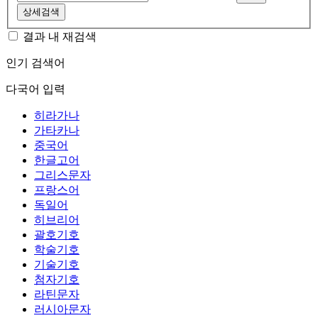
상세검색
결과 내 재검색
인기 검색어
다국어 입력
히라가나
가타카나
중국어
한글고어
그리스문자
프랑스어
독일어
히브리어
괄호기호
학술기호
기술기호
첨자기호
라틴문자
러시아문자