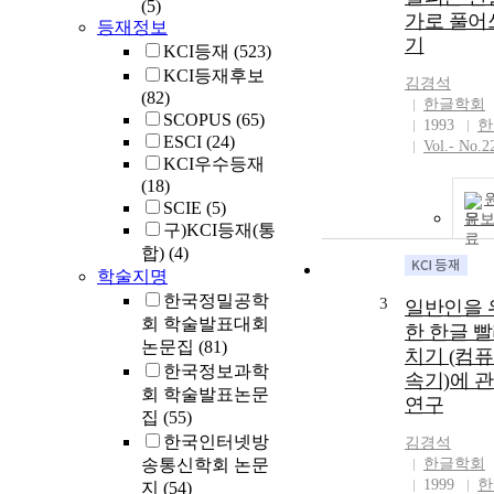
(5)
가로 풀어
등재정보
기
KCI등재
(523)
KCI등재후보
김경석
(82)
한글학회
SCOPUS
(65)
1993
한
ESCI
(24)
Vol.- No.2
KCI우수등재
(18)
SCIE
(5)
문
구)KCI등재(통
합)
(4)
학술지명
한국정밀공학
3
일반인을 
회 학술발표대회
한 한글 
논문집
(81)
치기 (컴
한국정보과학
속기)에 
회 학술발표논문
연구
집
(55)
한국인터넷방
김경석
송통신학회 논문
한글학회
1999
한
지
(54)