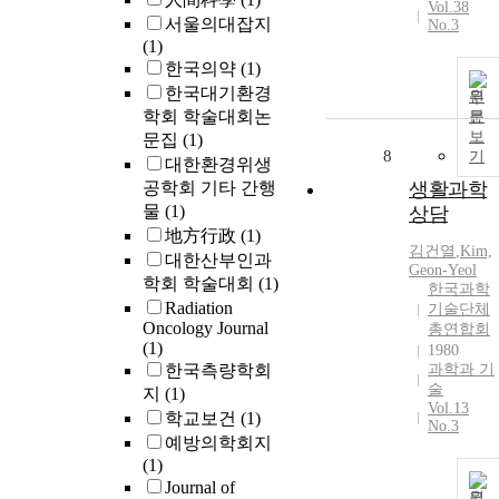
Vol.38
서울의대잡지
No.3
(1)
한국의약
(1)
한국대기환경
원
학회 학술대회논
문
보
문집
(1)
8
기
대한환경위생
공학회 기타 간행
생활과학
물
(1)
상담
地方行政
(1)
김건열
,
Kim,
대한산부인과
Geon-Yeol
학회 학술대회
(1)
한국과학
Radiation
기술단체
Oncology Journal
총연합회
(1)
1980
한국측량학회
과학과 기
술
지
(1)
Vol.13
학교보건
(1)
No.3
예방의학회지
(1)
Journal of
원