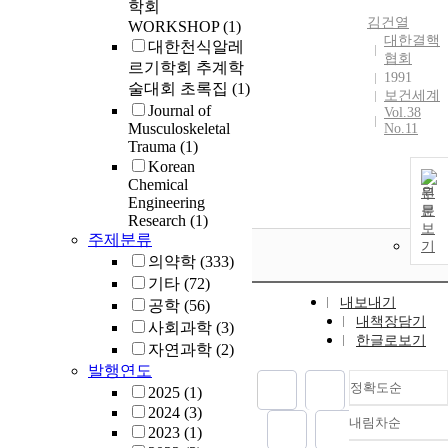
학회
김건열
WORKSHOP
(1)
대한결핵
대한천식알레
협회
르기학회 추계학
1991
술대회 초록집
(1)
보건세계
Journal of
Vol.38
Musculoskeletal
No.11
Trauma
(1)
Korean
Chemical
원
Engineering
문
Research
(1)
보
주제분류
기
의약학
(333)
기타
(72)
내보내기
공학
(56)
내책장담기
사회과학
(3)
한글로보기
자연과학
(2)
발행연도
정확도순
2025
(1)
2024
(3)
내림차순
정확도
2023
(1)