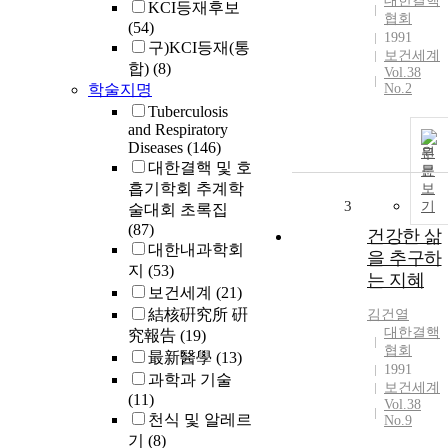
대한결핵
KCI등재후보
협회
(54)
1991
구)KCI등재(통
보건세계
합)
(8)
Vol.38
학술지명
No.2
Tuberculosis
and Respiratory
Diseases
(146)
원
대한결핵 및 호
문
흡기학회 추계학
보
3
기
술대회 초록집
(87)
건강한 삶
대한내과학회
을 추구하
지
(53)
는 지혜
보건세계
(21)
結核硏究所 硏
김건열
대한결핵
究報告
(19)
협회
最新醫學
(13)
1991
과학과 기술
보건세계
(11)
Vol.38
천식 및 알레르
No.9
기
(8)