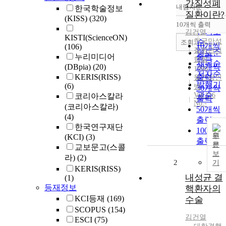
간질성폐
내림차순
한국학술정보
정확도
질환이란?
(KISS)
(320)
순
10개씩 출력
내림차
인기도
김건열
KISTI(ScienceON)
한국만성
순
조회
10개씩
(106)
질환관리
연도순
출력
누리미디어
협회
제목순
(DBpia)
(20)
20개씩
1990
저자순
KERIS(RISS)
출력
월간성인
발행기
(6)
병
30개씩
관순
Vol.116
코리아스칼라
출력
No.-
(코리아스칼라)
50개씩
(4)
출력
한국연구재단
100개씩
원
(KCI)
(3)
출력
문
교보문고(스콜
보
라)
(2)
2
기
KERIS(RISS)
내성균 결
(1)
등재정보
핵환자의
KCI등재
(169)
수술
SCOPUS
(154)
김건열
ESCI
(75)