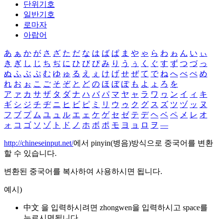
단위기호
일반기호
로마자
아랍어
あ
ぁ
か
が
さ
ざ
た
だ
な
は
ば
ぱ
ま
や
ゃ
ら
わ
ゎ
ん
い
ぃ
き
ぎ
し
じ
ち
ぢ
に
ひ
び
ぴ
み
り
う
ぅ
く
ぐ
す
ず
つ
づ
っ
ぬ
ふ
ぶ
ぷ
む
ゆ
ゅ
る
え
ぇ
け
げ
せ
ぜ
て
で
ね
へ
べ
ぺ
め
れ
お
ぉ
こ
ご
そ
ぞ
と
ど
の
ほ
ぼ
ぽ
も
よ
ょ
ろ
を
ア
ァ
カ
サ
ザ
タ
ダ
ナ
ハ
バ
パ
マ
ヤ
ャ
ラ
ワ
ヮ
ン
イ
ィ
キ
ギ
シ
ジ
チ
ヂ
ニ
ヒ
ビ
ピ
ミ
リ
ウ
ゥ
ク
グ
ス
ズ
ツ
ヅ
ッ
ヌ
フ
ブ
プ
ム
ユ
ュ
ル
エ
ェ
ケ
ゲ
セ
ゼ
テ
デ
ヘ
ベ
ペ
メ
レ
オ
ォ
コ
ゴ
ソ
ゾ
ト
ド
ノ
ホ
ボ
ポ
モ
ヨ
ョ
ロ
ヲ
―
http://chineseinput.net/
에서 pinyin(병음)방식으로 중국어를 변환
할 수 있습니다.
변환된 중국어를 복사하여 사용하시면 됩니다.
예시)
中文 을 입력하시려면
zhongwen
을 입력하시고 space를
누르시면됩니다.