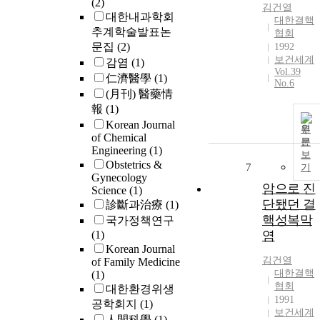
(2)
김건열
대한내과학회
대한결핵
추계학술발표논
협회
문집
(2)
1992
보건세계
감염
(1)
Vol.39
仁濟醫學
(1)
No.6
(月刊) 醫藥情
報
(1)
Korean Journal
원
of Chemical
문
Engineering
(1)
보
Obstetrics &
7
기
Gynecology
암으로 진
Science
(1)
단됐던 결
診斷과治療
(1)
핵성복막
국가정책연구
(1)
염
Korean Journal
김건열
of Family Medicine
대한결핵
(1)
협회
대한환경위생
1991
공학회지
(1)
보건세계
人間科學
(1)