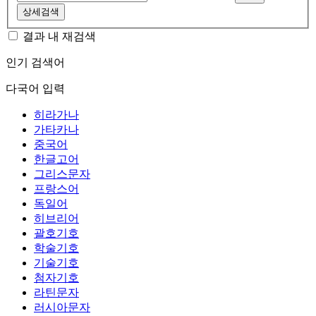
상세검색
결과 내 재검색
인기 검색어
다국어 입력
히라가나
가타카나
중국어
한글고어
그리스문자
프랑스어
독일어
히브리어
괄호기호
학술기호
기술기호
첨자기호
라틴문자
러시아문자