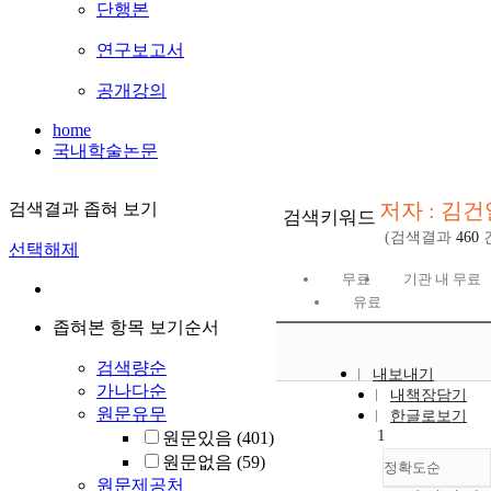
단행본
연구보고서
공개강의
home
국내학술논문
저자 : 김건
검색결과 좁혀 보기
검색키워드
(검색결과
460
선택해제
무료
기관 내 무료
유료
좁혀본 항목 보기순서
검색량순
내보내기
가나다순
내책장담기
원문유무
한글로보기
1
원문있음
(401)
원문없음
(59)
정확도순
원문제공처