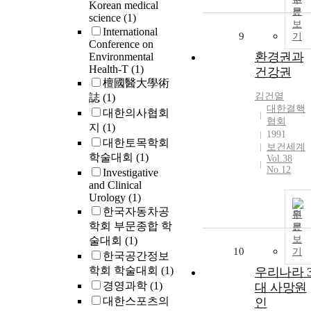
Korean medical
문
science
(1)
보
International
9
기
Conference on
환경권과
Environmental
Health-T
(1)
건강권
檀國醫大學術
김건열
誌
(1)
대한결핵
대한의사협회
협회
지
(1)
1991
대한토목학회
보건세계
학술대회
(1)
Vol.38
No.12
Investigative
and Clinical
Urology
(1)
한국자동차공
원
학회 부문종합 학
문
보
술대회
(1)
10
기
한국공간정보
학회 학술대회
(1)
우리나라 
경영과학
(1)
대 사망원
대한스포츠의
인