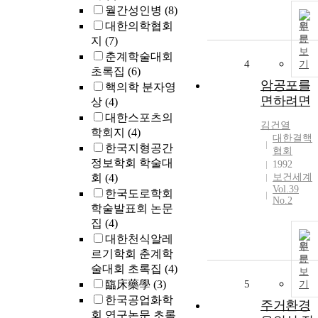
월간성인병
(8)
대한의학협회
원
문
지
(7)
보
춘계학술대회
4
기
초록집
(6)
암공포를
핵의학 분자영
면하려면
상
(4)
대한스포츠의
김건열
학회지
(4)
대한결핵
한국지형공간
협회
정보학회 학술대
1992
회
(4)
보건세계
Vol.39
한국도로학회
No.2
학술발표회 논문
집
(4)
대한천식알레
원
르기학회 춘계학
문
술대회 초록집
(4)
보
臨床藥學
(3)
5
기
한국공업화학
주거환경
회 연구논문 초록