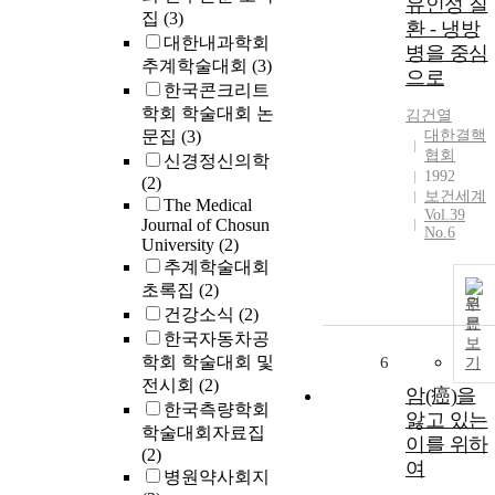
유인성 질
집
(3)
환 - 냉방
대한내과학회
병을 중심
추계학술대회
(3)
으로
한국콘크리트
학회 학술대회 논
김건열
문집
(3)
대한결핵
협회
신경정신의학
1992
(2)
보건세계
The Medical
Vol.39
Journal of Chosun
No.6
University
(2)
추계학술대회
초록집
(2)
원
건강소식
(2)
문
한국자동차공
보
학회 학술대회 및
6
기
전시회
(2)
암(癌)을
한국측량학회
앓고 있는
학술대회자료집
이를 위하
(2)
여
병원약사회지