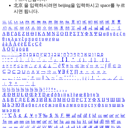
北京 을 입력하시려면
beijing
을 입력하시고 space를 누르
시면 됩니다.
ㅥ
ㅦ
ㅧ
ㅨ
ㅩ
ㅪ
ㅫ
ㅬ
ㅭ
ㅮ
ㅯ
ㅰ
ㅱ
ㅲ
ㅳ
ㅴ
ㅵ
ㅶ
ㅷ
ㅸ
ㅹ
ㅺ
ㅻ
ㅼ
ㅽ
ㅾ
ㅿ
ㆀ
ㆁ
ㆂ
ㆃ
ㆄ
ㆅ
ㆆ
ㆇ
ㆈ
ㆉ
ㆊ
ㆋ
ㆌ
ㆍ
ㆎ
Α
Β
Γ
Δ
Ε
Ζ
Η
Θ
Ι
Κ
Λ
Μ
Ν
Ξ
Ο
Π
Ρ
Σ
Τ
Υ
Φ
Χ
Ψ
Ω
α
β
γ
δ
ε
ζ
η
θ
ι
κ
λ
μ
ν
ξ
ο
π
ρ
σ
τ
υ
φ
χ
ψ
ω
á
à
Á
À
é
è
É
È
ç
Ç
ê
Ä
Ö
Ü
ä
ö
ü
ß
ְ
ֳ
ֲ
ֱ
ָ
ַ
ֵ
ֶ
ִ
ֹ
ּ
ֻ
ׂ
ׁ
ּ
ב
ה
נ
מ
צ
ת
ץ
ש
ד
ג
כ
ע
י
ח
ל
ך
ף
ק
ר
א
ט
ו
ן
ם
פ
‘
’
“
”
〔
〕
〈
〉
「
」
『
』
【
】
＂
（
）
［
］
｛
｝
±
×
÷
≠
≤
≥
∞
∴
♂
♀
∠
⊥
⌒
∂
∇
≡
≒
≪
≫
√
∽
∝
∵
∫
∬
∈
∋
⊆
⊇
⊂
⊃
∪
∩
∧
∨
￢
⇒
⇔
∀
∃
∮
∑
∏
＋
－
＜
＝
＞
、
。
·
‥
…
¨
〃
―
∥
＼
∼
´
～
ˇ
˘
˝
˚
˙
¸
˛
¡
¿
ː
！
＇
，
．
／
：
；
？
＾
＿
｀
｜
½
⅓
⅔
¼
¾
⅛
⅜
⅝
⅞
¹
²
³
⁴
ⁿ
₁
₂
₃
₄
Æ
Ð
Ħ
Ĳ
Ł
Ø
Œ
Þ
Ŧ
Ŋ
æ
đ
ð
ħ
ı
ĳ
ĸ
ŀ
ł
ø
œ
ß
þ
ŧ
ŋ
ŉ
А
Б
В
Г
Д
Е
Ё
Ж
З
И
Й
К
Л
М
Н
О
П
Р
С
Т
У
Ф
Х
Ц
Ч
Ш
Щ
Ъ
Ы
Ь
Э
Ю
Я
а
б
в
г
д
е
ё
ж
з
и
й
к
л
м
н
о
п
р
с
т
у
ф
х
ц
ч
ш
щ
ъ
ы
ь
э
ю
я
′
″
℃
Å
￠
￡
￥
¤
℉
‰
＄
％
Ｆ
￦
㎕
㎖
㎗
ℓ
㎘
㏄
㎣
㎤
㎥
㎦
㎙
㎚
㎛
㎜
㎝
㎞
㎟
㎠
㎡
㎢
㏊
㎍
㎎
㎏
㏏
㎈
㎉
㏈
㎧
㎨
㎰
㎱
㎲
㎳
㎴
㎵
㎶
㎷
㎸
㎹
㎀
㎁
㎂
㎃
㎄
㎺
㎻
㎽
㎾
㎿
㎐
㎑