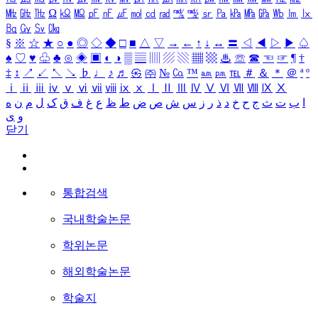
㎒
㎓
㎔
Ω
㏀
㏁
㎊
㎋
㎌
㏖
㏅
㎭
㎮
㎯
㏛
㎩
㎪
㎫
㎬
㏝
㏐
㏓
㏃
㏉
㏜
㏆
§
※
☆
★
○
●
◎
◇
◆
□
■
△
▽
→
←
↑
↓
↔
〓
◁
◀
▷
▶
♤
♠
♡
♥
♧
♣
⊙
◈
▣
◐
◑
▒
▤
▥
▨
▧
▦
▩
♨
☏
☎
☜
☞
¶
†
‡
↕
↗
↙
↖
↘
♭
♩
♪
♬
㉿
㈜
№
㏇
™
㏂
㏘
℡
＃
＆
＊
＠
ª
º
ⅰ
ⅱ
ⅲ
ⅳ
ⅴ
ⅵ
ⅶ
ⅷ
ⅸ
ⅹ
Ⅰ
Ⅱ
Ⅲ
Ⅳ
Ⅴ
Ⅵ
Ⅶ
Ⅷ
Ⅸ
Ⅹ
ا
ب
ت
ث
ج
ح
خ
د
ذ
ر
ز
س
ش
ص
ض
ط
ظ
ع
غ
ف
ق
ک
ل
م
ن
ه
و
ی
닫기
통합검색
국내학술논문
학위논문
해외학술논문
학술지