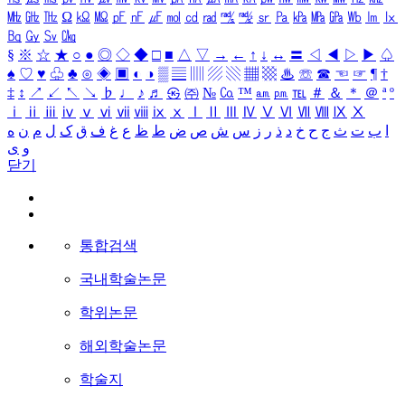
㎒
㎓
㎔
Ω
㏀
㏁
㎊
㎋
㎌
㏖
㏅
㎭
㎮
㎯
㏛
㎩
㎪
㎫
㎬
㏝
㏐
㏓
㏃
㏉
㏜
㏆
§
※
☆
★
○
●
◎
◇
◆
□
■
△
▽
→
←
↑
↓
↔
〓
◁
◀
▷
▶
♤
♠
♡
♥
♧
♣
⊙
◈
▣
◐
◑
▒
▤
▥
▨
▧
▦
▩
♨
☏
☎
☜
☞
¶
†
‡
↕
↗
↙
↖
↘
♭
♩
♪
♬
㉿
㈜
№
㏇
™
㏂
㏘
℡
＃
＆
＊
＠
ª
º
ⅰ
ⅱ
ⅲ
ⅳ
ⅴ
ⅵ
ⅶ
ⅷ
ⅸ
ⅹ
Ⅰ
Ⅱ
Ⅲ
Ⅳ
Ⅴ
Ⅵ
Ⅶ
Ⅷ
Ⅸ
Ⅹ
ه
ن
م
ل
ک
ق
ف
غ
ع
ظ
ط
ض
ص
ش
س
ز
ر
ذ
د
خ
ح
ج
ث
ت
ب
ا
ی
و
닫기
통합검색
국내학술논문
학위논문
해외학술논문
학술지