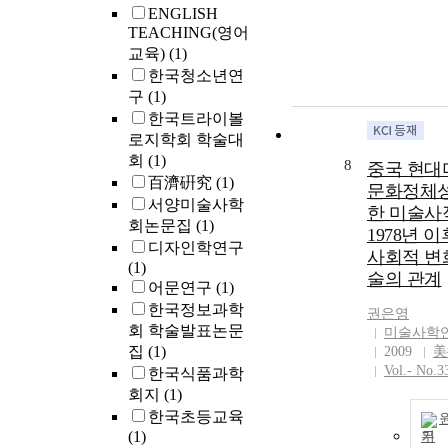
ENGLISH
TEACHING(영어
교육)
(1)
한국청소년연
구
(1)
한국트라이볼
로지학회 학술대
회
(1)
8
중국 현대
百濟硏究
(1)
문화정체성
서양미술사학
한 미술사
회논문집
(1)
1978년 
디자인학연구
사회적 변
(1)
술의 관계
어문연구
(1)
한국정보과학
권은영
회 학술발표논문
미술사학
집
(1)
2009
美
Vol.- No.3
한국식품과학
회지
(1)
한국초등교육
(1)
기