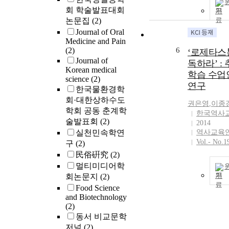
회 학술발표대회
기
논문집
(2)
Journal of Oral
Medicine and Pain
(2)
6
‘로제타스
Journal of
독하라’ :
Korean medical
학습 수업
science
(2)
연구
한국물환경학
회·대한상하수도
권은영
,
이종
학회 공동 춘계학
한국역사
술발표회
(2)
2014
실천민속학연
역사교육
Vol.- No.1
구
(2)
民俗硏究
(2)
멀티미디어학
기
회논문지
(2)
Food Science
and Biotechnology
(2)
동서 비교문학
저널
(2)