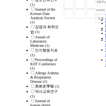
내림차
(1)
Journal of the
10개씩
Korean Data
Analysis Society
조회
(1)
감염과 화학요
법
(1)
Annals of
Laboratory
Medicine
(1)
인지행동치료
(1)
Proceedings of
KIIT Conference
(1)
Allergy Asthma
& Respiratory
Disease
(1)
美術史學報
(1)
역사교육연구
(1)
Journal of
korean dental