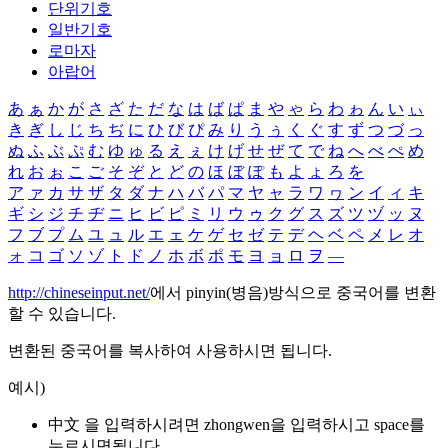
단위기호
일반기호
로마자
아랍어
あ
ぁ
か
が
さ
ざ
た
だ
な
は
ば
ぱ
ま
や
ゃ
ら
わ
ゎ
ん
い
ぃ
き
ぎ
し
じ
ち
ぢ
に
ひ
び
ぴ
み
り
う
ぅ
く
ぐ
す
ず
つ
づ
っ
ぬ
ふ
ぶ
ぷ
む
ゆ
ゅ
る
え
ぇ
け
げ
せ
ぜ
て
で
ね
へ
べ
ぺ
め
れ
お
ぉ
こ
ご
そ
ぞ
と
ど
の
ほ
ぼ
ぽ
も
よ
ょ
ろ
を
ア
ァ
カ
サ
ザ
タ
ダ
ナ
ハ
バ
パ
マ
ヤ
ャ
ラ
ワ
ヮ
ン
イ
ィ
キ
ギ
シ
ジ
チ
ヂ
ニ
ヒ
ビ
ピ
ミ
リ
ウ
ゥ
ク
グ
ス
ズ
ツ
ヅ
ッ
ヌ
フ
ブ
プ
ム
ユ
ュ
ル
エ
ェ
ケ
ゲ
セ
ゼ
テ
デ
ヘ
ベ
ペ
メ
レ
オ
ォ
コ
ゴ
ソ
ゾ
ト
ド
ノ
ホ
ボ
ポ
モ
ヨ
ョ
ロ
ヲ
―
http://chineseinput.net/
에서 pinyin(병음)방식으로 중국어를 변환
할 수 있습니다.
변환된 중국어를 복사하여 사용하시면 됩니다.
예시)
中文 을 입력하시려면
zhongwen
을 입력하시고 space를
누르시면됩니다.