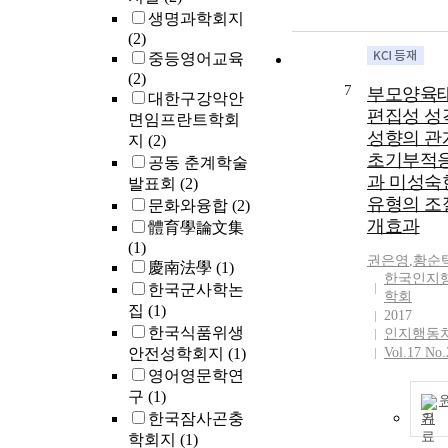
생명과학회지
(2)
중등영어교육
(2)
7
부모양육
대한구강악안
편집성 성
면임프란트학회
성향의 관
지
(2)
초기부적
공동 춘계학술
과 미성숙
발표회
(2)
유형의 조
문화와융합
(2)
개효과
體育學論文集
(1)
권은영
,
황순
慶南法學
(1)
한국인지
한국군사학논
학회
집
(1)
2017
한국식품위생
인지행동
안전성학회지
(1)
Vol.17 No.
영어영문학연
구
(1)
한국잠사곤충
기
학회지
(1)