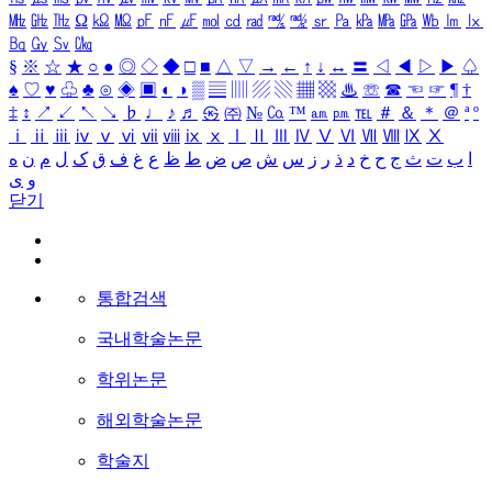
㎒
㎓
㎔
Ω
㏀
㏁
㎊
㎋
㎌
㏖
㏅
㎭
㎮
㎯
㏛
㎩
㎪
㎫
㎬
㏝
㏐
㏓
㏃
㏉
㏜
㏆
§
※
☆
★
○
●
◎
◇
◆
□
■
△
▽
→
←
↑
↓
↔
〓
◁
◀
▷
▶
♤
♠
♡
♥
♧
♣
⊙
◈
▣
◐
◑
▒
▤
▥
▨
▧
▦
▩
♨
☏
☎
☜
☞
¶
†
‡
↕
↗
↙
↖
↘
♭
♩
♪
♬
㉿
㈜
№
㏇
™
㏂
㏘
℡
＃
＆
＊
＠
ª
º
ⅰ
ⅱ
ⅲ
ⅳ
ⅴ
ⅵ
ⅶ
ⅷ
ⅸ
ⅹ
Ⅰ
Ⅱ
Ⅲ
Ⅳ
Ⅴ
Ⅵ
Ⅶ
Ⅷ
Ⅸ
Ⅹ
ا
ب
ت
ث
ج
ح
خ
د
ذ
ر
ز
س
ش
ص
ض
ط
ظ
ع
غ
ف
ق
ک
ل
م
ن
ه
و
ی
닫기
통합검색
국내학술논문
학위논문
해외학술논문
학술지