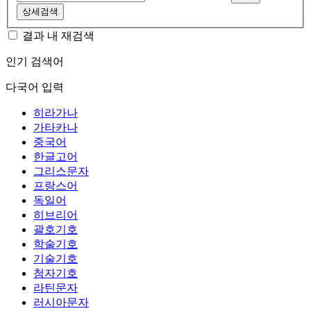
상세검색
결과 내 재검색
인기 검색어
다국어 입력
히라가나
가타카나
중국어
한글고어
그리스문자
프랑스어
독일어
히브리어
괄호기호
학술기호
기술기호
첨자기호
라틴문자
러시아문자