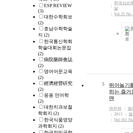
한국심리
ESP REVIEW
달
(3)
Vol.25 No.
대한수학회보
(2)
호남수학학술
기
지
(2)
한국통신학회
학술대회논문집
(2)
病院藥師會誌
(2)
영어어문교육
(2)
經濟經營硏究
5
뛰어놀기를
(2)
하는 즐거
응용 언어학
맨
(2)
대한치과보철
권은영
열
학회지
(2)
2013
열
한국식품영양
Vol.161 No
과학회지
(2)
한국정밀공학