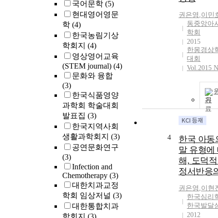
국어문학
(5)
현대영어영문
권은영
,
이민
동중앙아
학
(4)
학회
한국농림기상
2015
학회지
(4)
한몽경상
영상영어교육
대회
(STEM journal)
(4)
Vol.2015 
문화와 융합
(3)
한국식품영양
기
과학회 학술대회
발표집
(3)
한국지역사회
생활과학회지
(3)
4
한국 아동
공연문화연구
말 유형에
(3)
해, 도덕적
Infection and
정서반응의
Chemotherapy
(3)
대한치과교정
권은영
,
이현
학회 임상저널
(3)
한국심리
대한통합치과
한국발달
2012
학회지
(3)