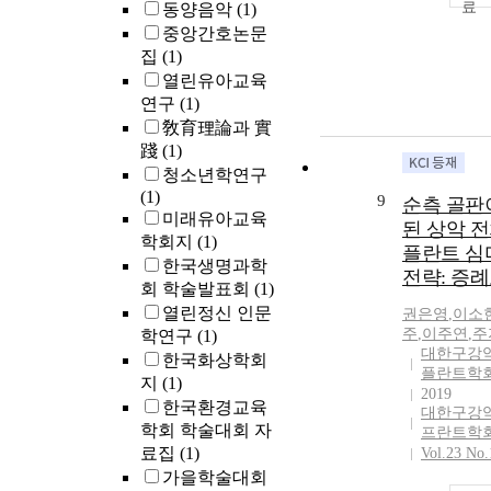
동양음악
(1)
중앙간호논문
집
(1)
열린유아교육
연구
(1)
敎育理論과 實
踐
(1)
청소년학연구
(1)
9
순측 골판
미래유아교육
된 상악 
학회지
(1)
플란트 심
한국생명과학
전략: 증
회 학술발표회
(1)
열린정신 인문
권은영
,
이소
주
,
이주연
,
주
학연구
(1)
대한구강
한국화상학회
플란트학
지
(1)
2019
한국환경교육
대한구강
학회 학술대회 자
프란트학
료집
(1)
Vol.23 No.
가을학술대회