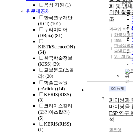
10개씩
음성 지원
(1)
화 및 냄
원문제공처
위한 청국
조회
한국연구재단
조
(KCI)
(101)
누리미디어
권은영
,
박건
한국생명
(DBpia)
(81)
1998
한국생명
KISTI(ScienceON)
술발표회
(54)
Vol.20 No.
한국학술정보
(KISS)
(39)
교보문고(스콜
라)
(20)
기
학술교육원
(eArticle)
(14)
KERIS(RISS)
2
파이썬과 
(8)
코리아스칼라
마이닝을 
(코리아스칼라)
ESP 연구
(5)
석
KERIS(RISS)
(1)
권은영