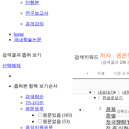
단행본
연구보고서
공개강의
home
국내학술논문
저자 : 권은
검색결과 좁혀 보기
검색키워드
(검색결과
236
선택해제
무료
기관 내 
좁혀본 항목 보기순서
내보내기
내
검색량순
한글로보기
가나다순
1
원문유무
콩품
정확도
원문있음
(183)
종별
원문없음
(53)
청국장의 
내림차
음성지원유무
정 중 이