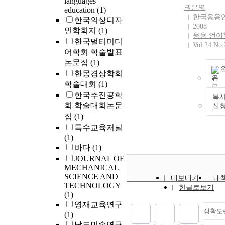
languages
권은영
education
(1)
한국응용
한국의상디자
2008
인학회지
(1)
응용 언어
한국멀티미디
Vol.24 No.
어학회 학술발표
논문집
(1)
한몽경상학회
기
학술대회
(1)
한국추진공학
복사
회 학술대회논문
신
집
(1)
특수교육저널
(1)
바다
(1)
JOURNAL OF
MECHANICAL
SCIENCE AND
내보내기
내
TECHNOLOGY
한글로보기
(1)
영재교육연구
정확도
(1)
남도민속연구