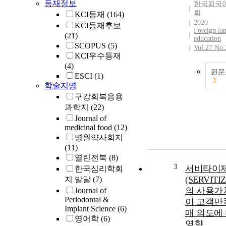
등재정보
한국외국
회
KCI등재
(164)
2020
KCI등재후보
Foreign la
(21)
education
SCOPUS
(5)
Vol.27 No.
KCI우수등재
(4)
원문
ESCI
(1)
3
학술지명
구강회복응용
과학지
(22)
Journal of
medicinal food
(12)
병원약사회지
(11)
열린전북
(8)
3
서비타이
한국심리학회
(SERVITI
지 발달
(7)
의 사용가
Journal of
Periodontal &
이 고객만
Implant Science
(6)
매 의도에
영어학
(6)
영향