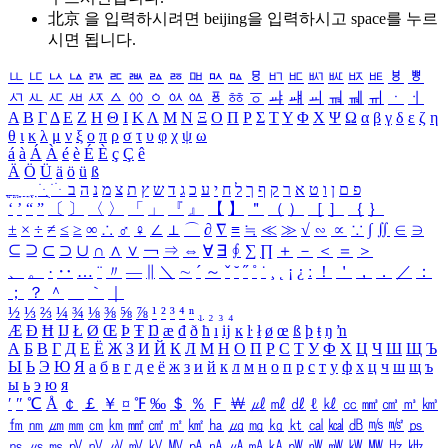
北京 을 입력하시려면
beijing
을 입력하시고 space를 누르
시면 됩니다.
ㅥ
ㅦ
ㅧ
ㅨ
ㅩ
ㅪ
ㅫ
ㅬ
ㅭ
ㅮ
ㅯ
ㅰ
ㅱ
ㅲ
ㅳ
ㅴ
ㅵ
ㅶ
ㅷ
ㅸ
ㅹ
ㅺ
ㅻ
ㅼ
ㅽ
ㅾ
ㅿ
ㆀ
ㆁ
ㆂ
ㆃ
ㆄ
ㆅ
ㆆ
ㆇ
ㆈ
ㆉ
ㆊ
ㆋ
ㆌ
ㆍ
ㆎ
Α
Β
Γ
Δ
Ε
Ζ
Η
Θ
Ι
Κ
Λ
Μ
Ν
Ξ
Ο
Π
Ρ
Σ
Τ
Υ
Φ
Χ
Ψ
Ω
α
β
γ
δ
ε
ζ
η
θ
ι
κ
λ
μ
ν
ξ
ο
π
ρ
σ
τ
υ
φ
χ
ψ
ω
á
à
Á
À
é
è
É
È
ç
Ç
ê
Ä
Ö
Ü
ä
ö
ü
ß
ְ
ֳ
ֲ
ֱ
ָ
ַ
ֵ
ֶ
ִ
ֹ
ּ
ֻ
ׂ
ׁ
ּ
ב
ה
נ
מ
צ
ת
ץ
ש
ד
ג
כ
ע
י
ח
ל
ך
ף
ק
ר
א
ט
ו
ן
ם
פ
‘
’
“
”
〔
〕
〈
〉
「
」
『
』
【
】
＂
（
）
［
］
｛
｝
±
×
÷
≠
≤
≥
∞
∴
♂
♀
∠
⊥
⌒
∂
∇
≡
≒
≪
≫
√
∽
∝
∵
∫
∬
∈
∋
⊆
⊇
⊂
⊃
∪
∩
∧
∨
￢
⇒
⇔
∀
∃
∮
∑
∏
＋
－
＜
＝
＞
、
。
·
‥
…
¨
〃
―
∥
＼
∼
´
～
ˇ
˘
˝
˚
˙
¸
˛
¡
¿
ː
！
＇
，
．
／
：
；
？
＾
＿
｀
｜
½
⅓
⅔
¼
¾
⅛
⅜
⅝
⅞
¹
²
³
⁴
ⁿ
₁
₂
₃
₄
Æ
Ð
Ħ
Ĳ
Ł
Ø
Œ
Þ
Ŧ
Ŋ
æ
đ
ð
ħ
ı
ĳ
ĸ
ŀ
ł
ø
œ
ß
þ
ŧ
ŋ
ŉ
А
Б
В
Г
Д
Е
Ё
Ж
З
И
Й
К
Л
М
Н
О
П
Р
С
Т
У
Ф
Х
Ц
Ч
Ш
Щ
Ъ
Ы
Ь
Э
Ю
Я
а
б
в
г
д
е
ё
ж
з
и
й
к
л
м
н
о
п
р
с
т
у
ф
х
ц
ч
ш
щ
ъ
ы
ь
э
ю
я
′
″
℃
Å
￠
￡
￥
¤
℉
‰
＄
％
Ｆ
￦
㎕
㎖
㎗
ℓ
㎘
㏄
㎣
㎤
㎥
㎦
㎙
㎚
㎛
㎜
㎝
㎞
㎟
㎠
㎡
㎢
㏊
㎍
㎎
㎏
㏏
㎈
㎉
㏈
㎧
㎨
㎰
㎱
㎲
㎳
㎴
㎵
㎶
㎷
㎸
㎹
㎀
㎁
㎂
㎃
㎄
㎺
㎻
㎽
㎾
㎿
㎐
㎑