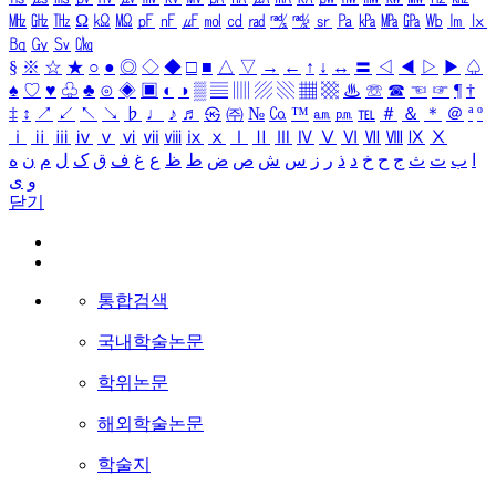
㎒
㎓
㎔
Ω
㏀
㏁
㎊
㎋
㎌
㏖
㏅
㎭
㎮
㎯
㏛
㎩
㎪
㎫
㎬
㏝
㏐
㏓
㏃
㏉
㏜
㏆
§
※
☆
★
○
●
◎
◇
◆
□
■
△
▽
→
←
↑
↓
↔
〓
◁
◀
▷
▶
♤
♠
♡
♥
♧
♣
⊙
◈
▣
◐
◑
▒
▤
▥
▨
▧
▦
▩
♨
☏
☎
☜
☞
¶
†
‡
↕
↗
↙
↖
↘
♭
♩
♪
♬
㉿
㈜
№
㏇
™
㏂
㏘
℡
＃
＆
＊
＠
ª
º
ⅰ
ⅱ
ⅲ
ⅳ
ⅴ
ⅵ
ⅶ
ⅷ
ⅸ
ⅹ
Ⅰ
Ⅱ
Ⅲ
Ⅳ
Ⅴ
Ⅵ
Ⅶ
Ⅷ
Ⅸ
Ⅹ
ا
ب
ت
ث
ج
ح
خ
د
ذ
ر
ز
س
ش
ص
ض
ط
ظ
ع
غ
ف
ق
ک
ل
م
ن
ه
و
ی
닫기
통합검색
국내학술논문
학위논문
해외학술논문
학술지