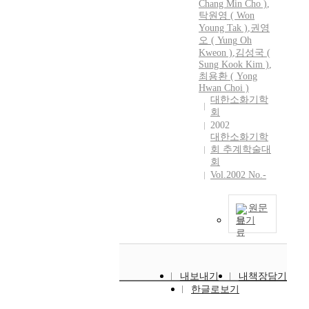
Chang Min Cho )
,
s
탁원영 ( Won
(
Young Tak )
,
권영
P
오
(
Yung
Oh
B
Kweon
)
,
김성국 (
C
Sung Kook Kim )
,
)
최용환 ( Yong
Hwan Choi )
i
대한소화기학
s
회
a
2002
c
대한소화기학
h
회 추계학술대
r
회
o
Vol.2002 No.-
n
i
원문
c
보기
c
h
o
l
내보내기
내책장담기
e
한글로보기
s