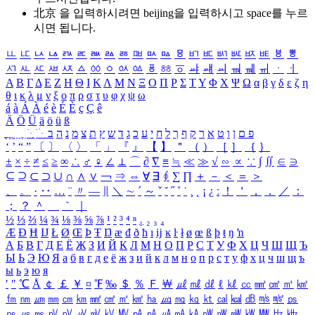
北京 을 입력하시려면
beijing
을 입력하시고 space를 누르
시면 됩니다.
ㅥ
ㅦ
ㅧ
ㅨ
ㅩ
ㅪ
ㅫ
ㅬ
ㅭ
ㅮ
ㅯ
ㅰ
ㅱ
ㅲ
ㅳ
ㅴ
ㅵ
ㅶ
ㅷ
ㅸ
ㅹ
ㅺ
ㅻ
ㅼ
ㅽ
ㅾ
ㅿ
ㆀ
ㆁ
ㆂ
ㆃ
ㆄ
ㆅ
ㆆ
ㆇ
ㆈ
ㆉ
ㆊ
ㆋ
ㆌ
ㆍ
ㆎ
Α
Β
Γ
Δ
Ε
Ζ
Η
Θ
Ι
Κ
Λ
Μ
Ν
Ξ
Ο
Π
Ρ
Σ
Τ
Υ
Φ
Χ
Ψ
Ω
α
β
γ
δ
ε
ζ
η
θ
ι
κ
λ
μ
ν
ξ
ο
π
ρ
σ
τ
υ
φ
χ
ψ
ω
á
à
Á
À
é
è
É
È
ç
Ç
ê
Ä
Ö
Ü
ä
ö
ü
ß
ְ
ֳ
ֲ
ֱ
ָ
ַ
ֵ
ֶ
ִ
ֹ
ּ
ֻ
ׂ
ׁ
ּ
ב
ה
נ
מ
צ
ת
ץ
ש
ד
ג
כ
ע
י
ח
ל
ך
ף
ק
ר
א
ט
ו
ן
ם
פ
‘
’
“
”
〔
〕
〈
〉
「
」
『
』
【
】
＂
（
）
［
］
｛
｝
±
×
÷
≠
≤
≥
∞
∴
♂
♀
∠
⊥
⌒
∂
∇
≡
≒
≪
≫
√
∽
∝
∵
∫
∬
∈
∋
⊆
⊇
⊂
⊃
∪
∩
∧
∨
￢
⇒
⇔
∀
∃
∮
∑
∏
＋
－
＜
＝
＞
、
。
·
‥
…
¨
〃
―
∥
＼
∼
´
～
ˇ
˘
˝
˚
˙
¸
˛
¡
¿
ː
！
＇
，
．
／
：
；
？
＾
＿
｀
｜
½
⅓
⅔
¼
¾
⅛
⅜
⅝
⅞
¹
²
³
⁴
ⁿ
₁
₂
₃
₄
Æ
Ð
Ħ
Ĳ
Ł
Ø
Œ
Þ
Ŧ
Ŋ
æ
đ
ð
ħ
ı
ĳ
ĸ
ŀ
ł
ø
œ
ß
þ
ŧ
ŋ
ŉ
А
Б
В
Г
Д
Е
Ё
Ж
З
И
Й
К
Л
М
Н
О
П
Р
С
Т
У
Ф
Х
Ц
Ч
Ш
Щ
Ъ
Ы
Ь
Э
Ю
Я
а
б
в
г
д
е
ё
ж
з
и
й
к
л
м
н
о
п
р
с
т
у
ф
х
ц
ч
ш
щ
ъ
ы
ь
э
ю
я
′
″
℃
Å
￠
￡
￥
¤
℉
‰
＄
％
Ｆ
￦
㎕
㎖
㎗
ℓ
㎘
㏄
㎣
㎤
㎥
㎦
㎙
㎚
㎛
㎜
㎝
㎞
㎟
㎠
㎡
㎢
㏊
㎍
㎎
㎏
㏏
㎈
㎉
㏈
㎧
㎨
㎰
㎱
㎲
㎳
㎴
㎵
㎶
㎷
㎸
㎹
㎀
㎁
㎂
㎃
㎄
㎺
㎻
㎽
㎾
㎿
㎐
㎑