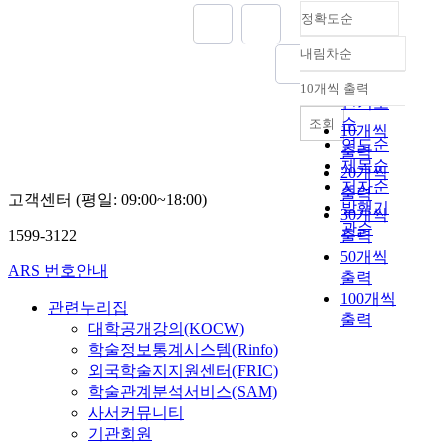
t
정확도순
a
t
내림차순
정확도
i
순
c
10개씩 출력
내림차순
l
인기도
i
순
조회
10개씩
v
연도순
출력
e
제목순
20개씩
r
저자순
출력
고객센터 (평일: 09:00~18:00)
d
발행기
30개씩
i
관순
1599-3122
출력
s
50개씩
e
ARS 번호안내
출력
a
100개씩
s
관련누리집
출력
e
대학공개강의(KOCW)
o
학술정보통계시스템(Rinfo)
f
외국학술지지원센터(FRIC)
u
학술관계분석서비스(SAM)
n
사서커뮤니티
k
기관회원
n