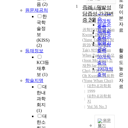
로
정확도
음
(2)
많
1
순
증례 / 원발성
10개씩 출력
원문제공처
내림차순
이
인기도
담즙성 간경변
한
본
순
조회
증 2예
10개씩
국학
자
연도순
출력
술정
권혁만(Hyeog Man
료
제목순
20개씩
보
Kwon)
,
김영탁
저자순
출력
(KISS)
(
Yung
Tak Kim)
,
탁
발행기
30개씩
(2)
원영(Won
Yung
관순
활
Tak)
,
박언휘(Eun
등재정보
출력
Whee Park)
,
정준모
용
50개씩
(Joon Mo Jung)
,
조
도
KCI등
출력
재현(Jae Hyun
높
재후
100개씩
Cho)
,
권영오
(
Yung
은
보
(1)
출력
Oh
Kweon
)
,
최용환
자
학술지명
(Yong Whan Choi)
대한내과학회
료
대
1999
한내
대한내과학회
과학
지
회지
Vol.56 No.3
(1)
대
원문
한소
보기