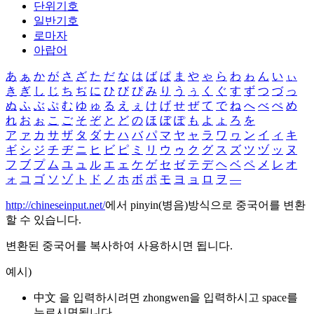
단위기호
일반기호
로마자
아랍어
あ
ぁ
か
が
さ
ざ
た
だ
な
は
ば
ぱ
ま
や
ゃ
ら
わ
ゎ
ん
い
ぃ
き
ぎ
し
じ
ち
ぢ
に
ひ
び
ぴ
み
り
う
ぅ
く
ぐ
す
ず
つ
づ
っ
ぬ
ふ
ぶ
ぷ
む
ゆ
ゅ
る
え
ぇ
け
げ
せ
ぜ
て
で
ね
へ
べ
ぺ
め
れ
お
ぉ
こ
ご
そ
ぞ
と
ど
の
ほ
ぼ
ぽ
も
よ
ょ
ろ
を
ア
ァ
カ
サ
ザ
タ
ダ
ナ
ハ
バ
パ
マ
ヤ
ャ
ラ
ワ
ヮ
ン
イ
ィ
キ
ギ
シ
ジ
チ
ヂ
ニ
ヒ
ビ
ピ
ミ
リ
ウ
ゥ
ク
グ
ス
ズ
ツ
ヅ
ッ
ヌ
フ
ブ
プ
ム
ユ
ュ
ル
エ
ェ
ケ
ゲ
セ
ゼ
テ
デ
ヘ
ベ
ペ
メ
レ
オ
ォ
コ
ゴ
ソ
ゾ
ト
ド
ノ
ホ
ボ
ポ
モ
ヨ
ョ
ロ
ヲ
―
http://chineseinput.net/
에서 pinyin(병음)방식으로 중국어를 변환
할 수 있습니다.
변환된 중국어를 복사하여 사용하시면 됩니다.
예시)
中文 을 입력하시려면
zhongwen
을 입력하시고 space를
누르시면됩니다.