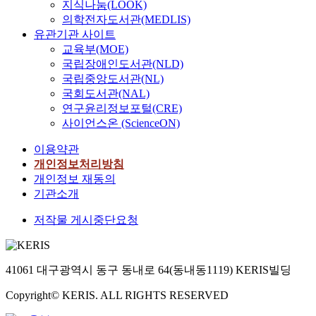
지식나눔(LOOK)
o
의학전자도서관(MEDLIS)
w
유관기관 사이트
n
교육부(MOE)
o
국립장애인도서관(NLD)
r
국립중앙도서관(NL)
i
국회도서관(NAL)
g
연구윤리정보포털(CRE)
i
n
사이언스온 (ScienceON)
.
이용약관
T
개인정보처리방침
h
개인정보 재동의
e
s
기관소개
m
저작물 게시중단요청
a
l
l
a
41061 대구광역시 동구 동내로 64(동내동1119) KERIS빌딩
n
d
Copyright© KERIS. ALL RIGHTS RESERVED
m