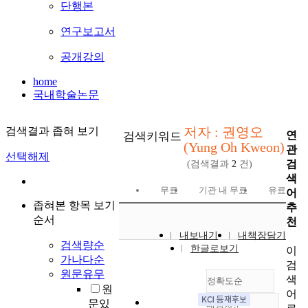
단행본
연구보고서
공개강의
home
국내학술논문
저자 : 권영오
검색결과 좁혀 보기
연
검색키워드
(Yung Oh Kweon)
관
선택해제
검
(검색결과
2
건)
색
무료
기관 내 무료
유료
어
좁혀본 항목 보기
추
순서
천
내보내기
내책장담기
검색량순
한글로보기
이
가나다순
검
원문유무
색
정확도순
원
어
문있
내림차순