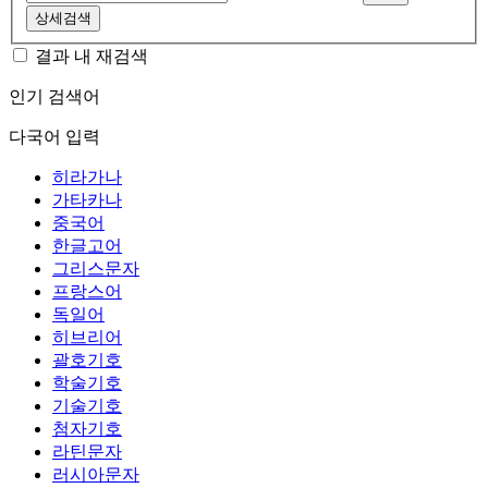
상세검색
결과 내 재검색
인기 검색어
다국어 입력
히라가나
가타카나
중국어
한글고어
그리스문자
프랑스어
독일어
히브리어
괄호기호
학술기호
기술기호
첨자기호
라틴문자
러시아문자