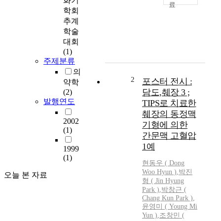
화기
P
학회
r
추계
i
학술
m
대회
a
(1)
r
주제분류
y
의
b
2
포스터 전시 :
약학
i
담도,췌장 3 ;
(2)
l
발행연도
TIPS로 치료한
i
췌장의 동정맥
a
2002
기형에 의한
r
(1)
간문맥 고혈압
y
1예
c
1999
i
(1)
현동우 ( Dong
r
Woo Hyun )
,
박진
오늘 본 자료
r
형 ( Jin Hyung
h
Park )
,
박창근 (
o
Chang Kun Park )
,
s
윤영미 ( Young Mi
Yun
)
,
조창민 (
i