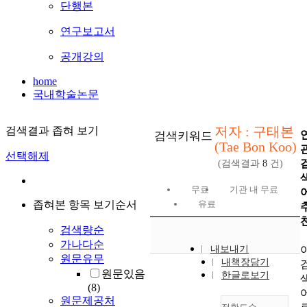
단행본
연구보고서
공개강의
home
국내학술논문
저자 : 구태본
검색결과 좁혀 보기
검색키워드
(Tae Bon Koo)
선택해제
(검색결과
8
건)
무료
기관 내 무료
좁혀본 항목 보기순서
유료
검색량순
가나다순
내보내기
원문유무
내책장담기
원문있음
한글로보기
(8)
원문제공처