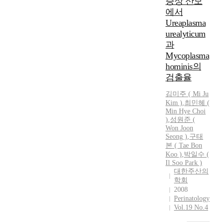
증상 산모
e
g
w
t
.
에서
d
o
s
B
a
Ureaplasma
f
t
u
y
urealyticum
c
u
t
t
과
h
d
,
i
Mycoplasma
a
i
e
m
hominis의
r
e
n
e
검출율
t
s
d
t
s
h
o
h
김미주 ( Mi Ju
o
a
m
r
Kim )
,
최민혜 (
f
v
e
o
Min Hye Choi
5
e
t
)
,
성원준 (
u
1
Won Joon
s
r
g
Seong )
,
구태
p
h
i
h
본
(
Tae
Bon
a
o
o
r
Koo
)
,
박일수 (
t
w
s
a
Il Soo Park )
i
n
i
p
대한주산의
e
t
s
i
학회
n
h
a
2008
d
t
a
Perinatology
f
a
s
Vol.19 No.4
t
f
n
m
m
e
d