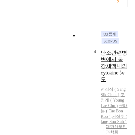
2
o
i
j
f
s
e
a
e
c
d
a
t
n
s
i
e
e
v
x
,
e
a
a
:
4
난소관련병
l
f
O
t
변에서 복
f
u
u
강체액내의
e
r
m
c
cytokine 농
p
o
t
u
도
r
i
r
s
전상식 ( Sang
n
p
i
Sik Chun )
,
조
g
o
영래 ( Young
n
5
s
Lae Cho )
,
구태
p
-
e
본
(
Tae
Bon
r
1
w
Koo
)
,
서장수 (
e
0
a
Jang Soo Suh )
g
%
s
대한산부인
n
o
과학회
t