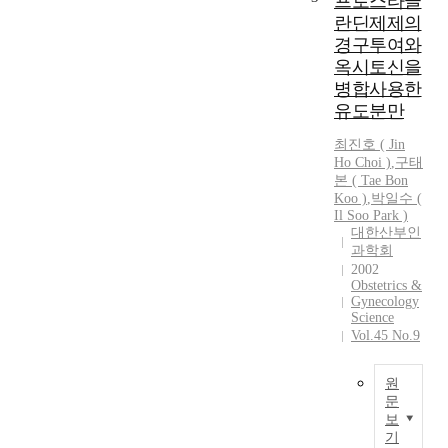
프로스타글
u
s
란딘제제의
r
i
e
경구투여와
s
s
옥시토신을
i
a
s
병합사용한
n
a
유도분만
d
r
c
최진호 ( Jin
e
l
Ho Choi )
,
구태
l
본
(
Tae
Bon
i
a
Koo
)
,
박일수 (
n
t
Il Soo Park )
i
i
대한산부인
c
v
과학회
a
e
2002
l
l
Obstetrics &
o
Gynecology
y
Science
u
c
Vol.45 No.9
t
o
c
m
o
원
m
m
문
o
보
e
n
O
기
s
d
b