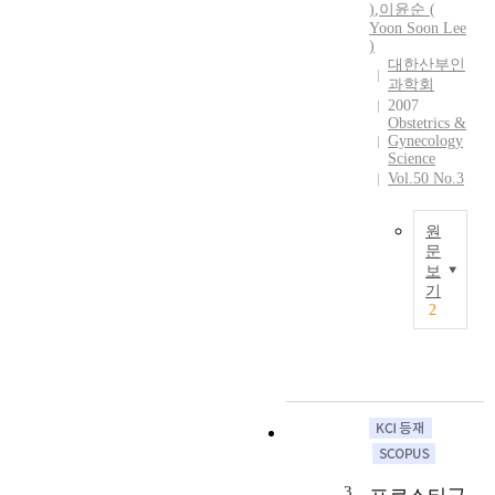
)
,
이윤순 (
e
Yoon Soon Lee
c
)
l
대한산부인
i
과학회
n
2007
i
Obstetrics &
Gynecology
c
Science
o
Vol.50 No.3
p
a
t
원
문
h
보
o
E
기
l
n
2
o
d
g
o
i
m
c
e
f
t
e
r
a
i
t
o
3