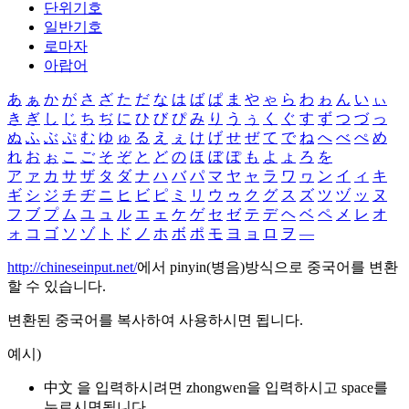
단위기호
일반기호
로마자
아랍어
あ
ぁ
か
が
さ
ざ
た
だ
な
は
ば
ぱ
ま
や
ゃ
ら
わ
ゎ
ん
い
ぃ
き
ぎ
し
じ
ち
ぢ
に
ひ
び
ぴ
み
り
う
ぅ
く
ぐ
す
ず
つ
づ
っ
ぬ
ふ
ぶ
ぷ
む
ゆ
ゅ
る
え
ぇ
け
げ
せ
ぜ
て
で
ね
へ
べ
ぺ
め
れ
お
ぉ
こ
ご
そ
ぞ
と
ど
の
ほ
ぼ
ぽ
も
よ
ょ
ろ
を
ア
ァ
カ
サ
ザ
タ
ダ
ナ
ハ
バ
パ
マ
ヤ
ャ
ラ
ワ
ヮ
ン
イ
ィ
キ
ギ
シ
ジ
チ
ヂ
ニ
ヒ
ビ
ピ
ミ
リ
ウ
ゥ
ク
グ
ス
ズ
ツ
ヅ
ッ
ヌ
フ
ブ
プ
ム
ユ
ュ
ル
エ
ェ
ケ
ゲ
セ
ゼ
テ
デ
ヘ
ベ
ペ
メ
レ
オ
ォ
コ
ゴ
ソ
ゾ
ト
ド
ノ
ホ
ボ
ポ
モ
ヨ
ョ
ロ
ヲ
―
http://chineseinput.net/
에서 pinyin(병음)방식으로 중국어를 변환
할 수 있습니다.
변환된 중국어를 복사하여 사용하시면 됩니다.
예시)
中文 을 입력하시려면
zhongwen
을 입력하시고 space를
누르시면됩니다.