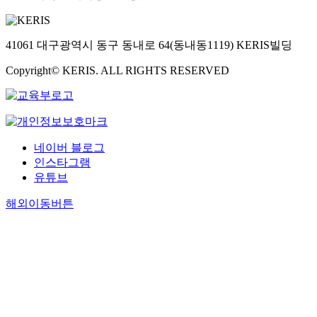
s
o
e
o
o
i
m
t
n
k
s
e
y
a
i
41061 대구광역시 동구 동내로 64(동내동1119) KERIS빌딩
.
t
p
n
n
T
r
r
d
e
Copyright© KERIS. ALL RIGHTS RESERVED
h
i
e
t
에
i
o
g
h
대
s
s
n
e
한
s
i
a
p
연
t
s
n
r
구
u
i
c
네이버 블로그
e
가
d
s
i
인스타그램
v
많
y
m
e
유튜브
a
이
w
o
s
l
되
a
s
해외이동버튼
r
e
고
s
t
e
n
있
p
l
q
c
어
e
y
u
e
서
r
a
i
o
저
f
s
r
f
자
o
y
i
t
들
r
m
n
h
은
m
p
g