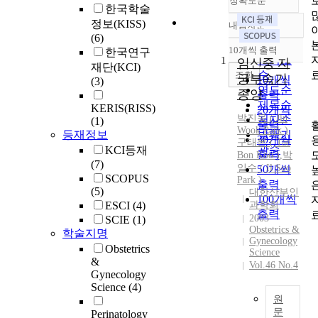
정확도순
한국학술
정보(KISS)
내림차순
정확도
(6)
순
10개씩 출력
한국연구
내림차순
인기도
1
임신중 자
재단(KCI)
순
조회
궁부속기
10개씩
(3)
연도순
종양
출력
제목순
KERIS(RISS)
20개씩
박진욱 ( Jin
저자순
(1)
출력
Wook Park )
,
등재정보
발행기
30개씩
구태본
(
Tae
관순
KCI등재
출력
Bon
Koo
)
,
박
(7)
일수 ( Il Soo
50개씩
SCOPUS
Park )
출력
(5)
대한산부인
100개씩
ESCI
(4)
과학회
출력
2003
SCIE
(1)
Obstetrics &
학술지명
Gynecology
Obstetrics
Science
&
Vol.46 No.4
Gynecology
Science
(4)
원
문
Perinatology