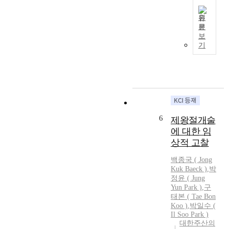
a
u
c
s
n
l
t
원
a
a
t
문
i
f
P
g
보
i
n
e
u
기
e
f
g
m
r
d
u
t
a
p
a
n
h
n
o
t
c
e
a
s
K
t
u
g
e
y
i
r
e
:
u
o
i
m
T
n
6
n
제왕절개술
n
e
h
g
a
a
에 대한 임
n
e
p
l
r
t
상적 고찰
p
o
c
y
w
u
o
y
백종국 ( Jong
t
i
r
k
Kuk Baeck )
,
박
t
r
t
p
정윤 ( Jung
N
o
a
h
o
Yun Park )
,
구
a
k
c
o
s
태본
(
Tae
Bon
t
i
t
r
e
Koo
)
,
박일수 (
i
n
i
a
Il Soo Park )
o
o
e
s
l
대한주산의
f