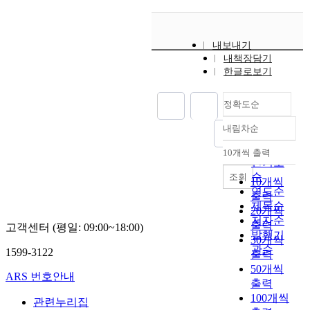
t
i
a
난
a
1
t
s
소
n
%
a
m
암
l
o
l
내보내기
a
을
e
f
s
내책장담기
u
비
s
w
t
한글로보기
r
롯
i
o
a
e
한
o
m
y
a
정확도순
종
n
e
a
l
양
s
n
n
내림차순
y
정확도
성
i
w
d
t
질
순
n
10개씩 출력
i
d
내림차순
i
환
인기도
c
t
i
c
과
순
조회
l
h
10개씩
s
u
자
연도순
u
p
출력
p
m
궁
제목순
d
e
e
20개씩
a
내
저자순
i
l
r
출력
고객센터 (평일: 09:00~18:00)
n
막
발행기
n
v
s
30개씩
d
증
g
관순
i
i
1599-3122
출력
/
등
o
c
o
50개씩
o
의
ARS 번호안내
v
e
n
출력
r
부
a
n
o
100개씩
M
인
관련누리집
r
d
f