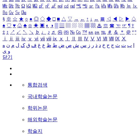
㎒
㎓
㎔
Ω
㏀
㏁
㎊
㎋
㎌
㏖
㏅
㎭
㎮
㎯
㏛
㎩
㎪
㎫
㎬
㏝
㏐
㏓
㏃
㏉
㏜
㏆
§
※
☆
★
○
●
◎
◇
◆
□
■
△
▽
→
←
↑
↓
↔
〓
◁
◀
▷
▶
♤
♠
♡
♥
♧
♣
⊙
◈
▣
◐
◑
▒
▤
▥
▨
▧
▦
▩
♨
☏
☎
☜
☞
¶
†
‡
↕
↗
↙
↖
↘
♭
♩
♪
♬
㉿
㈜
№
㏇
™
㏂
㏘
℡
＃
＆
＊
＠
ª
º
ⅰ
ⅱ
ⅲ
ⅳ
ⅴ
ⅵ
ⅶ
ⅷ
ⅸ
ⅹ
Ⅰ
Ⅱ
Ⅲ
Ⅳ
Ⅴ
Ⅵ
Ⅶ
Ⅷ
Ⅸ
Ⅹ
ا
ب
ت
ث
ج
ح
خ
د
ذ
ر
ز
س
ش
ص
ض
ط
ظ
ع
غ
ف
ق
ک
ل
م
ن
ه
و
ی
닫기
통합검색
국내학술논문
학위논문
해외학술논문
학술지