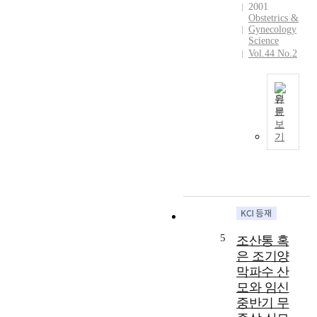
a
f
2001
o
n
Obstetrics &
w
c
Gynecology
c
o
o
Science
y
m
m
Vol.44 No.2
.
e
p
M
n
l
e
o
e
원
t
f
t
문
h
O
r
e
보
o
b
e
d
기
d
j
p
e
s
e
r
l
:
c
o
i
A
t
d
v
f
i
u
e
t
v
c
r
e
e
t
y
5
조산통 혹
r
:
i
d
은 조기양
r
R
v
u
막파수 산
e
e
e
r
모와 임신
v
c
a
i
i
중반기 무
e
g
n
e
n