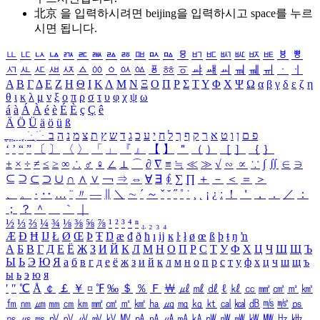
北京 을 입력하시려면
beijing
을 입력하시고 space를 누르
시면 됩니다.
ㅥ
ㅦ
ㅧ
ㅨ
ㅩ
ㅪ
ㅫ
ㅬ
ㅭ
ㅮ
ㅯ
ㅰ
ㅱ
ㅲ
ㅳ
ㅴ
ㅵ
ㅶ
ㅷ
ㅸ
ㅹ
ㅺ
ㅻ
ㅼ
ㅽ
ㅾ
ㅿ
ㆀ
ㆁ
ㆂ
ㆃ
ㆄ
ㆅ
ㆆ
ㆇ
ㆈ
ㆉ
ㆊ
ㆋ
ㆌ
ㆍ
ㆎ
Α
Β
Γ
Δ
Ε
Ζ
Η
Θ
Ι
Κ
Λ
Μ
Ν
Ξ
Ο
Π
Ρ
Σ
Τ
Υ
Φ
Χ
Ψ
Ω
α
β
γ
δ
ε
ζ
η
θ
ι
κ
λ
μ
ν
ξ
ο
π
ρ
σ
τ
υ
φ
χ
ψ
ω
á
à
Á
À
é
è
É
È
ç
Ç
ê
Ä
Ö
Ü
ä
ö
ü
ß
ְ
ֳ
ֲ
ֱ
ָ
ַ
ֵ
ֶ
ִ
ֹ
ּ
ֻ
ׂ
ׁ
ּ
ב
ה
נ
מ
צ
ת
ץ
ש
ד
ג
כ
ע
י
ח
ל
ך
ף
ק
ר
א
ט
ו
ן
ם
פ
‘
’
“
”
〔
〕
〈
〉
「
」
『
』
【
】
＂
（
）
［
］
｛
｝
±
×
÷
≠
≤
≥
∞
∴
♂
♀
∠
⊥
⌒
∂
∇
≡
≒
≪
≫
√
∽
∝
∵
∫
∬
∈
∋
⊆
⊇
⊂
⊃
∪
∩
∧
∨
￢
⇒
⇔
∀
∃
∮
∑
∏
＋
－
＜
＝
＞
、
。
·
‥
…
¨
〃
―
∥
＼
∼
´
～
ˇ
˘
˝
˚
˙
¸
˛
¡
¿
ː
！
＇
，
．
／
：
；
？
＾
＿
｀
｜
½
⅓
⅔
¼
¾
⅛
⅜
⅝
⅞
¹
²
³
⁴
ⁿ
₁
₂
₃
₄
Æ
Ð
Ħ
Ĳ
Ł
Ø
Œ
Þ
Ŧ
Ŋ
æ
đ
ð
ħ
ı
ĳ
ĸ
ŀ
ł
ø
œ
ß
þ
ŧ
ŋ
ŉ
А
Б
В
Г
Д
Е
Ё
Ж
З
И
Й
К
Л
М
Н
О
П
Р
С
Т
У
Ф
Х
Ц
Ч
Ш
Щ
Ъ
Ы
Ь
Э
Ю
Я
а
б
в
г
д
е
ё
ж
з
и
й
к
л
м
н
о
п
р
с
т
у
ф
х
ц
ч
ш
щ
ъ
ы
ь
э
ю
я
′
″
℃
Å
￠
￡
￥
¤
℉
‰
＄
％
Ｆ
￦
㎕
㎖
㎗
ℓ
㎘
㏄
㎣
㎤
㎥
㎦
㎙
㎚
㎛
㎜
㎝
㎞
㎟
㎠
㎡
㎢
㏊
㎍
㎎
㎏
㏏
㎈
㎉
㏈
㎧
㎨
㎰
㎱
㎲
㎳
㎴
㎵
㎶
㎷
㎸
㎹
㎀
㎁
㎂
㎃
㎄
㎺
㎻
㎽
㎾
㎿
㎐
㎑