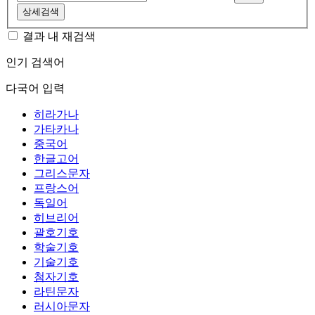
상세검색
결과 내 재검색
인기 검색어
다국어 입력
히라가나
가타카나
중국어
한글고어
그리스문자
프랑스어
독일어
히브리어
괄호기호
학술기호
기술기호
첨자기호
라틴문자
러시아문자