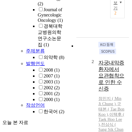
보
(2)
O
기
Journal of
b
2
Gynecologic
j
Oncology
(1)
e
경북대학
c
교병원의학
t
연구소논문
i
집
(1)
v
주제분류
e
의약학
(8)
:
2
자궁내막증
발행연도
T
환자에서
2008
(1)
o
요관협착으
2007
(1)
e
2003
(1)
로 인한 수
v
2002
(2)
a
신증
2001
(2)
l
정민지 ( Min
2000
(1)
u
Ji Chung )
,
구
작성언어
a
태본
(
Tae
Bon
t
한국어
(2)
Koo
)
,
이택후 (
e
Taek Hoo Lee
오늘 본 자료
t
)
,
전상식 (
h
Sang Sik Chun