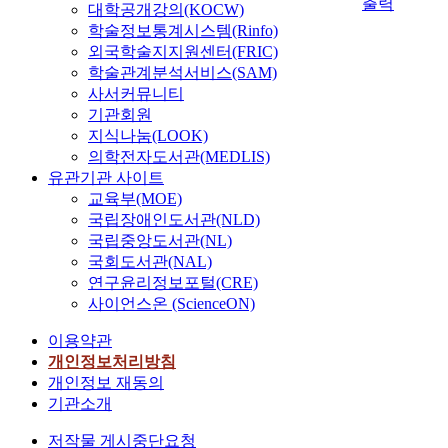
y
출력
과
대학공개강의(KOCW)
i
o
h
c
내
학술정보통계시스템(Rinfo)
a
m
u
o
분
외국학술지지원센터(FRIC)
n
e
m
p
비
c
학술관계분석서비스(SAM)
t
a
l
질
a
사서커뮤니티
r
n
a
환
n
i
기관회원
p
s
에
c
o
지식나눔(LOOK)
o
m
서
e
s
w
의학전자도서관(MEDLIS)
a
면
r
i
e
유관기관 사이트
h
역
a
s
r
교육부(MOE)
o
반
n
.
.
국립장애인도서관(NLD)
m
응
d
U
M
국립중앙도서관(NL)
i
의
e
r
e
국회도서관(NAL)
n
활
n
e
t
연구윤리정보포털(CRE)
i
성
d
t
h
s
사이언스온 (ScienceON)
에
o
e
o
i
관
m
r
d
이용약관
n
여
e
a
s
개인정보처리방침
f
하
t
l
:
개인정보 재동의
e
는
r
e
N
c
기관소개
c
i
n
i
t
y
o
d
n
저작물 게시중단요청
i
t