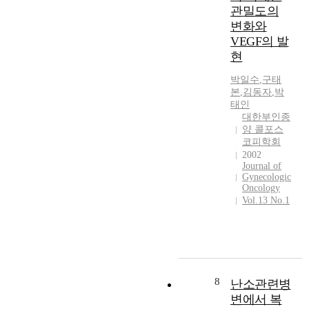
h
o
관밀도의
e
e
i
e
m
p
변화와
n
n
r
J
a
t
VEGF의 발
,
i
a
t
o
a
현
s
n
h
f
n
k
u
o
박일수
,
구태
u
d
o
a
본
,
김동자
,
박
g
r
t
f
태인
r
e
i
o
p
대한부인종
y
n
n
r
r
양 콜포스
1
e
a
e
코피학회
e
9
s
r
d
2002
t
9
i
y
u
Journal of
e
6
s
Gynecologic
t
c
r
Oncology
t
a
r
e
m
Vol.13 No.1
o
n
a
t
b
J
d
c
h
i
u
p
t
e
r
n
a
b
d
t
e
t
y
u
h
2
h
e
r
i
8
난소관련병
0
o
n
a
n
변에서 복
0
p
d
t
p