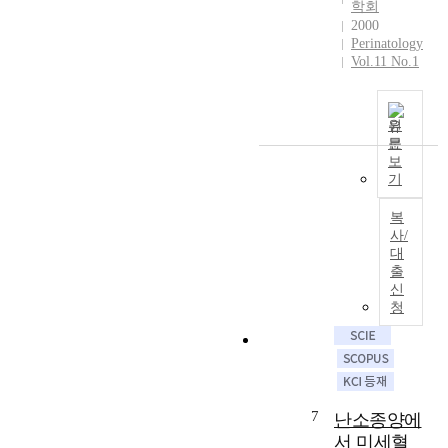
n
s
v
학회
p
t
a
h
e
2000
r
h
l
a
Perinatology
r
o
i
U
Vol.11 No.1
v
y
s
s
n
e
r
t
s
i
b
a
a
t
v
e
r
원
g
u
e
e
문
e
l
d
r
보
n
e
a
y
기
s
i
n
n
w
i
m
t
d
a
복
t
p
i
i
s
사/
y
l
t
n
대
t
H
i
y
p
출
o
o
c
.
l
신
e
s
a
I
u
청
x
p
t
n
s
a
i
e
v
o
m
t
d
o
x
i
a
i
l
y
n
l
n
v
t
e
7
난소종양에
f
t
e
o
t
서 미세혈
r
h
m
c