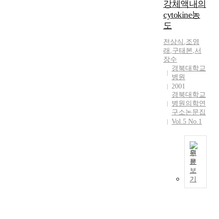
2
강체액내의
h
o
i
r
,
y
cytokine농
m
o
e
d
s
e
도
n
g
a
i
t
o
n
t
전상식
,
조영
o
r
f
a
래
,
구태본
,
서
a
l
i
i
n
장수
i
o
o
n
t
경북대학교
n
g
s
d
병원
w
c
y
i
u
2001
o
l
o
s
c
경북대학교
m
u
f
o
e
병원의학연
e
d
v
c
구소논문집
d
n
i
a
Vol.5 No.1
c
l
w
n
r
u
a
i
g
i
r
b
t
c
o
s
o
원
h
u
i
문
r
U
목
s
보
n
,
r
적
기
o
a
h
e
:
v
b
o
a
최
a
o
s
p
근
r
u
p
l
에
i