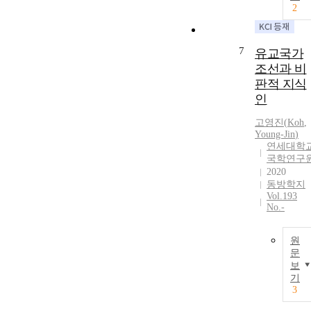
2
7
유교국가
조선과 비
판적 지식
인
고영진
(
Koh
,
Young-Jin
)
연세대학
국학연구
2020
동방학지
Vol.193
No.-
원
문
보
기
3