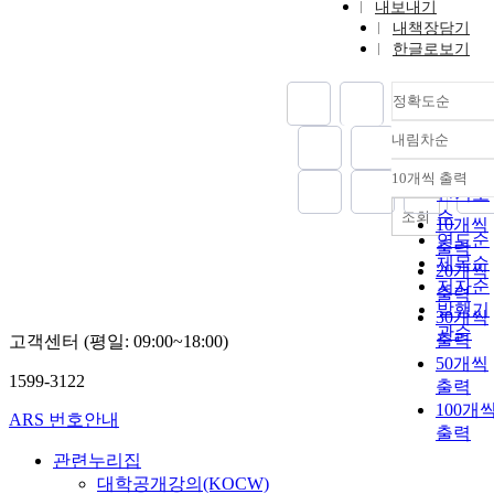
내보내기
내책장담기
한글로보기
정확도순
내림차순
정확도
순
10개씩 출력
내림차
인기도
순
조회
10개씩
연도순
출력
제목순
20개씩
저자순
출력
발행기
30개씩
관순
출력
고객센터 (평일: 09:00~18:00)
50개씩
1599-3122
출력
100개
ARS 번호안내
출력
관련누리집
대학공개강의(KOCW)