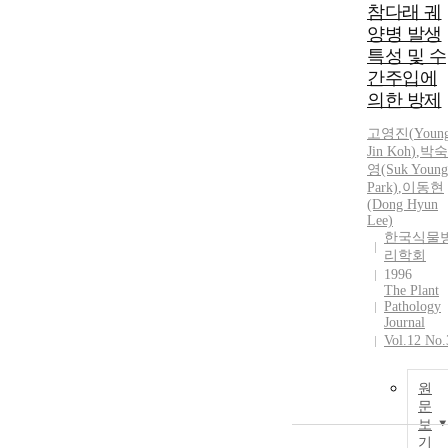
참다래 궤
양병 발생
특성 및 수
간주입에
의한 방제
고영진
(
Youn
Jin
Koh
)
,
박숙
영(Suk
Young
Park)
,
이동현
(Dong Hyun
Lee)
한국식물
리학회
1996
The Plant
Pathology
Journal
Vol.12 No.
원
문
보
기