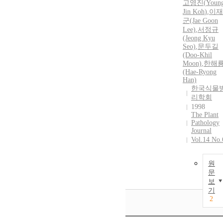
고영진
(
Youn
Jin
Koh
)
,
이재
군(Jae Goon
Lee)
,
서정규
(Jeong Kyu
Seo)
,
문두길
(Doo-Khil
Moon)
,
한해
(Hae-Ryong
Han)
한국식물
리학회
1998
The Plant
Pathology
Journal
Vol.14 No.
원
문
보
기
2