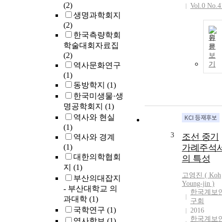
(2)
Vol.0 No.4
생명과학회지
(2)
한국측량학회
원
학술대회자료집
문
(2)
보
기
역사문화연구
(1)
동방학지
(1)
한국미생물·생
명공학회지
(1)
역사와 현실
(1)
3
조선 중기
역사와 경계
(1)
가례주석
대한의학협회
의 특성
지
(1)
고영진
(
Koh
부산의대잡지
Young-jin
)
- 부산대학교 의
한국계보
과대학
(1)
구회
국학연구
(1)
2016
한국계보
역사학보
(1)