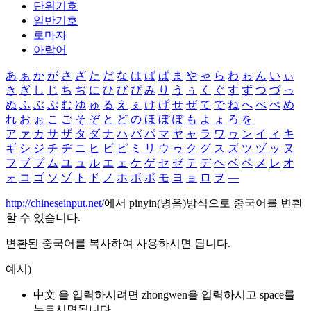
단위기호
일반기호
로마자
아랍어
あ
ぁ
か
が
さ
ざ
た
だ
な
は
ば
ぱ
ま
や
ゃ
ら
わ
ゎ
ん
い
ぃ
き
ぎ
し
じ
ち
ぢ
に
ひ
び
ぴ
み
り
う
ぅ
く
ぐ
す
ず
つ
づ
っ
ぬ
ふ
ぶ
ぷ
む
ゆ
ゅ
る
え
ぇ
け
げ
せ
ぜ
て
で
ね
へ
べ
ぺ
め
れ
お
ぉ
こ
ご
そ
ぞ
と
ど
の
ほ
ぼ
ぽ
も
よ
ょ
ろ
を
ア
ァ
カ
サ
ザ
タ
ダ
ナ
ハ
バ
パ
マ
ヤ
ャ
ラ
ワ
ヮ
ン
イ
ィ
キ
ギ
シ
ジ
チ
ヂ
ニ
ヒ
ビ
ピ
ミ
リ
ウ
ゥ
ク
グ
ス
ズ
ツ
ヅ
ッ
ヌ
フ
ブ
プ
ム
ユ
ュ
ル
エ
ェ
ケ
ゲ
セ
ゼ
テ
デ
ヘ
ベ
ペ
メ
レ
オ
ォ
コ
ゴ
ソ
ゾ
ト
ド
ノ
ホ
ボ
ポ
モ
ヨ
ョ
ロ
ヲ
―
http://chineseinput.net/
에서 pinyin(병음)방식으로 중국어를 변환
할 수 있습니다.
변환된 중국어를 복사하여 사용하시면 됩니다.
예시)
中文 을 입력하시려면
zhongwen
을 입력하시고 space를
누르시면됩니다.