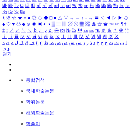
㎒
㎓
㎔
Ω
㏀
㏁
㎊
㎋
㎌
㏖
㏅
㎭
㎮
㎯
㏛
㎩
㎪
㎫
㎬
㏝
㏐
㏓
㏃
㏉
㏜
㏆
§
※
☆
★
○
●
◎
◇
◆
□
■
△
▽
→
←
↑
↓
↔
〓
◁
◀
▷
▶
♤
♠
♡
♥
♧
♣
⊙
◈
▣
◐
◑
▒
▤
▥
▨
▧
▦
▩
♨
☏
☎
☜
☞
¶
†
‡
↕
↗
↙
↖
↘
♭
♩
♪
♬
㉿
㈜
№
㏇
™
㏂
㏘
℡
＃
＆
＊
＠
ª
º
ⅰ
ⅱ
ⅲ
ⅳ
ⅴ
ⅵ
ⅶ
ⅷ
ⅸ
ⅹ
Ⅰ
Ⅱ
Ⅲ
Ⅳ
Ⅴ
Ⅵ
Ⅶ
Ⅷ
Ⅸ
Ⅹ
ا
ب
ت
ث
ج
ح
خ
د
ذ
ر
ز
س
ش
ص
ض
ط
ظ
ع
غ
ف
ق
ک
ل
م
ن
ه
و
ی
닫기
통합검색
국내학술논문
학위논문
해외학술논문
학술지