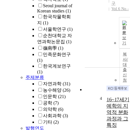
구
Seoul journal of
Vol.6 No.-
Korean studies
(1)
한국작물학회
지
(1)
원
서울학연구
(1)
문
순천대학교 자
보
연과학논문집
(1)
기
嶺南學
(1)
민족문화연구
복
사/
(1)
대
한국계보연구
출
(1)
신
주제분류
청
자연과학
(31)
농수해양
(26)
인문학
(21)
4
16~17세기
공학
(7)
예학의 지
의약학
(6)
역적 분화
사회과학
(3)
과정과 그
기타
(2)
특징
발행연도