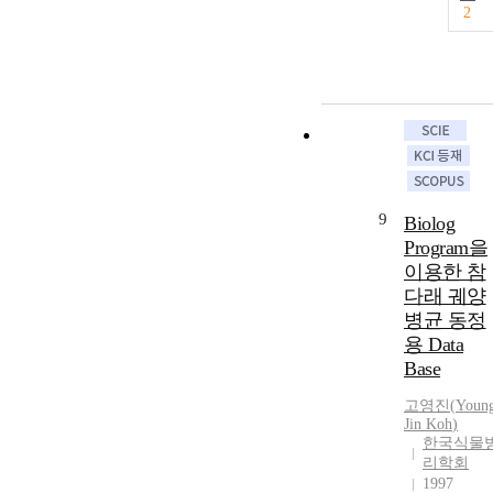
2
9
Biolog
Program을
이용한 참
다래 궤양
병균 동정
용 Data
Base
고영진
(
Youn
Jin
Koh
)
한국식물
리학회
1997