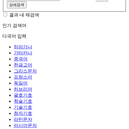
상세검색
결과 내 재검색
인기 검색어
다국어 입력
히라가나
가타카나
중국어
한글고어
그리스문자
프랑스어
독일어
히브리어
괄호기호
학술기호
기술기호
첨자기호
라틴문자
러시아문자