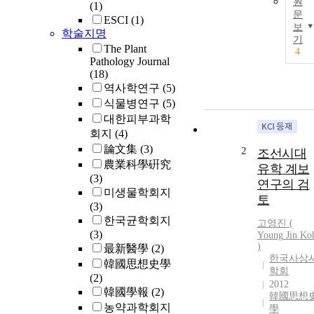
원
(1)
문
ESCI
(1)
보
학술지명
기
The Plant
4
Pathology Journal
(18)
역사학연구
(5)
식물병연구
(5)
대한피부과학
회지
(4)
論文集
(3)
2
조선시대
農業科學硏究
유학 계보
(3)
연구의 검
미생물학회지
토
(3)
한국균학회지
고영진
(
(3)
Young
Jin
Ko
)
最新醫學
(2)
한국사상
韓國思想史學
학회
(2)
2012
韓國學報
(2)
韓國思想
농약과학회지
學