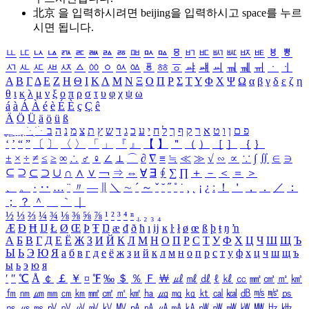
北京 을 입력하시려면
beijing
을 입력하시고 space를 누르
시면 됩니다.
ㅥ
ㅦ
ㅧ
ㅨ
ㅩ
ㅪ
ㅫ
ㅬ
ㅭ
ㅮ
ㅯ
ㅰ
ㅱ
ㅲ
ㅳ
ㅴ
ㅵ
ㅶ
ㅷ
ㅸ
ㅹ
ㅺ
ㅻ
ㅼ
ㅽ
ㅾ
ㅿ
ㆀ
ㆁ
ㆂ
ㆃ
ㆄ
ㆅ
ㆆ
ㆇ
ㆈ
ㆉ
ㆊ
ㆋ
ㆌ
ㆍ
ㆎ
Α
Β
Γ
Δ
Ε
Ζ
Η
Θ
Ι
Κ
Λ
Μ
Ν
Ξ
Ο
Π
Ρ
Σ
Τ
Υ
Φ
Χ
Ψ
Ω
α
β
γ
δ
ε
ζ
η
θ
ι
κ
λ
μ
ν
ξ
ο
π
ρ
σ
τ
υ
φ
χ
ψ
ω
á
à
Á
À
é
è
É
È
ç
Ç
ê
Ä
Ö
Ü
ä
ö
ü
ß
ְ
ֳ
ֲ
ֱ
ָ
ַ
ֵ
ֶ
ִ
ֹ
ּ
ֻ
ׂ
ׁ
ּ
ב
ה
נ
מ
צ
ת
ץ
ש
ד
ג
כ
ע
י
ח
ל
ך
ף
ק
ר
א
ט
ו
ן
ם
פ
‘
’
“
”
〔
〕
〈
〉
「
」
『
』
【
】
＂
（
）
［
］
｛
｝
±
×
÷
≠
≤
≥
∞
∴
♂
♀
∠
⊥
⌒
∂
∇
≡
≒
≪
≫
√
∽
∝
∵
∫
∬
∈
∋
⊆
⊇
⊂
⊃
∪
∩
∧
∨
￢
⇒
⇔
∀
∃
∮
∑
∏
＋
－
＜
＝
＞
、
。
·
‥
…
¨
〃
―
∥
＼
∼
´
～
ˇ
˘
˝
˚
˙
¸
˛
¡
¿
ː
！
＇
，
．
／
：
；
？
＾
＿
｀
｜
½
⅓
⅔
¼
¾
⅛
⅜
⅝
⅞
¹
²
³
⁴
ⁿ
₁
₂
₃
₄
Æ
Ð
Ħ
Ĳ
Ł
Ø
Œ
Þ
Ŧ
Ŋ
æ
đ
ð
ħ
ı
ĳ
ĸ
ŀ
ł
ø
œ
ß
þ
ŧ
ŋ
ŉ
А
Б
В
Г
Д
Е
Ё
Ж
З
И
Й
К
Л
М
Н
О
П
Р
С
Т
У
Ф
Х
Ц
Ч
Ш
Щ
Ъ
Ы
Ь
Э
Ю
Я
а
б
в
г
д
е
ё
ж
з
и
й
к
л
м
н
о
п
р
с
т
у
ф
х
ц
ч
ш
щ
ъ
ы
ь
э
ю
я
′
″
℃
Å
￠
￡
￥
¤
℉
‰
＄
％
Ｆ
￦
㎕
㎖
㎗
ℓ
㎘
㏄
㎣
㎤
㎥
㎦
㎙
㎚
㎛
㎜
㎝
㎞
㎟
㎠
㎡
㎢
㏊
㎍
㎎
㎏
㏏
㎈
㎉
㏈
㎧
㎨
㎰
㎱
㎲
㎳
㎴
㎵
㎶
㎷
㎸
㎹
㎀
㎁
㎂
㎃
㎄
㎺
㎻
㎽
㎾
㎿
㎐
㎑