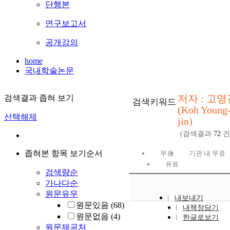
단행본
연구보고서
공개강의
home
국내학술논문
저자 : 고영
검색결과 좁혀 보기
검색키워드
(Koh Young
선택해제
jin)
(검색결과
72
건
좁혀본 항목 보기순서
무료
기관 내 무료
유료
검색량순
가나다순
원문유무
내보내기
원문있음
(68)
내책장담기
원문없음
(4)
한글로보기
원문제공처