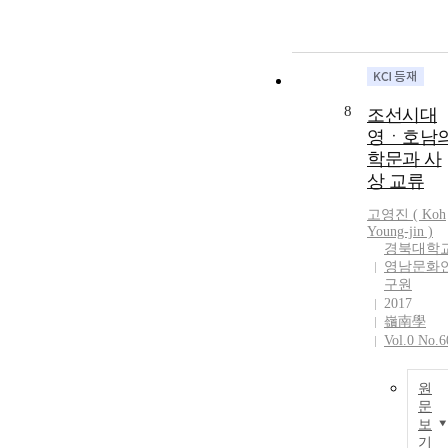
8
조선시대
영ㆍ호남
학문과 사
상 교류
고영진
(
Koh
Young-jin
)
경북대학
영남문화
구원
2017
嶺南學
Vol.0 No.6
원
문
보
기