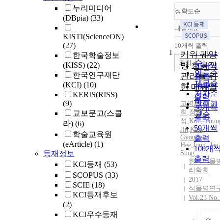
누리미디어
정확도순
(DBpia)
(33)
내림차순
정확도
KISTI(ScienceON)
순
(27)
10개씩 출력
내림차
인기도
1
키위 궤양
한국학술정보
순
조회
병 효율적
(KISS)
(22)
10개씩
연도순
한국연구재단
관리를 위
출력
제목순
(KCI)
(10)
한 매뉴얼
20개씩
저자순
KERIS(RISS)
출력
(9)
고영진
발행기
,
김경
30개씩
희
,
정재
교보문고(스콜
관순
출력
성
,
Koh
,
Youn
라)
(6)
50개씩
Jin
,
Kim,
학술교육원
Gyoung
출력
(eArticle)
(1)
Hee
,
Jung, Jae
100개
등재정보
Sung
출력
한국식물
KCI등재
(53)
리학회
SCOPUS
(33)
2017
SCIE
(18)
식물병연
KCI등재후보
Vol.23 No.
(2)
KCI우수등재