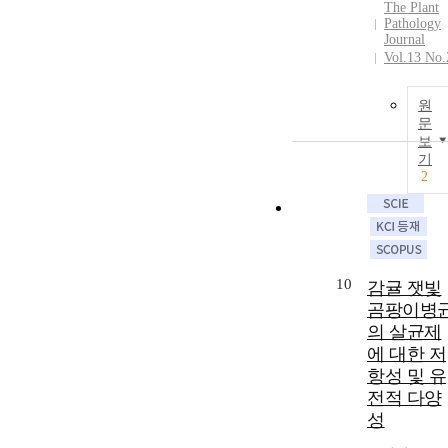
The Plant
Pathology
Journal
Vol.13 No.
원
문
보
기
2
10
감귤 잿빛
곰팡이병
의 살균제
에 대한 저
항성 및 유
전적 다양
성