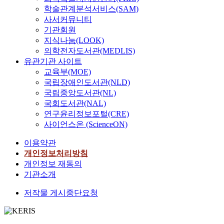
$37.05{\pm}2.
학술관계분석서비스(SAM)
{\Delta}S^{\cir
사서커뮤니티
$163.12{\pm}7
기관회원
and ${\Delta}H
지식나눔(LOOK)
418.59{\pm}2.
의학전자도서관(MEDLIS)
${\Delta}S^{\c
유관기관 사이트
4111.92{\pm}6
교육부(MOE)
for GB and GD,
The electron p
국립장애인도서관(NLD)
mechanism by 
국립중앙도서관(NL)
polymers lower
국회도서관(NAL)
breaking ener
연구윤리정보포털(CRE)
kJ/mol) to less
사이언스온 (ScienceON)
compared to th
no Cu(II)-load
이용약관
presents. Anal
개인정보처리방침
and 4k_1$ ove
개인정보 재동의
range suggest 
기관소개
GD hydrolysis
intramolecular
저작물 게시중단요청
$pK_a$ =7.29 f
$H_2O$ and $
sec, $pK_a$ = 