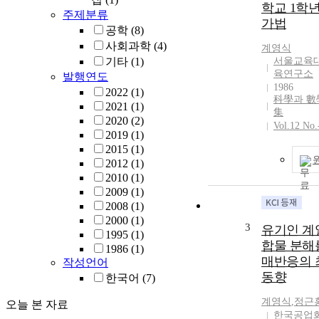
학교 1학년
하여 313 K
주제분류
가법
켰다. 폭발물
공학
(8)
도를 측정하기
사회과학
(4)
계영식
기부터 종료시
기타
(1)
서울교육
실없이 반응속
육연구소
발행연도
수 있고 스펙
1986
2022
(1)
반응의 진행 
科學과 數
2021
(1)
集
능한1H NMR
2020
(2)
Vol.12 No.
NMR 피크의 che
2019
(1)
및 peak inte
2015
(1)
유사 1차 분
2012
(1)
을 확인하였으
2010
(1)
RDX와 HMX
2009
(1)
도상수는 각각 2.
2008
(1)
6.35 × 10-4
2000
(1)
3
구로부터 산화
유기인 계
1995
(1)
입자는 니트라
합물 분해
1986
(1)
해반응연구에 
매반응의 
작성언어
확인하였다.
동향
한국어
(7)
계영식
,
정근
오늘 본 자료
한국공업