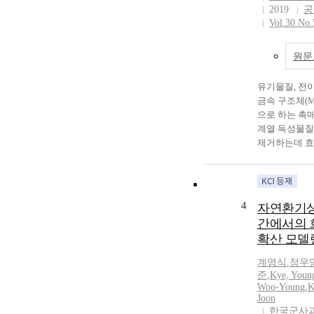
2019
공
Vol.30 No.
원문
유기물질, 전이
금속 구조체(M
으로 하는 촉
계열 독성물질
제거하는데 효
되어 왔다. 최
물질 분해연구
성 MOFs들이
게 디자인되고
4
자연환기상
Zr6 기반의 
간에서의 
결합체를 가지
확산 모델
세공크기, 공극
Lewis acid
계영식
,
정우
적 안정성 등
준
,
Kye, Youn
조내의 변형이
Woo-Young
,
K
문에 화학작용
Joon
제초제를 제거
한국군사