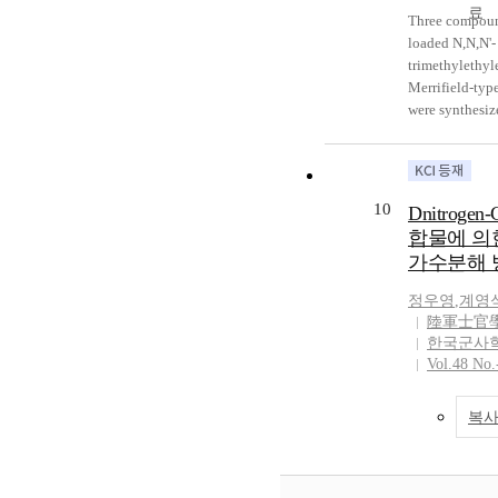
Three compound
Cu(II)-LMWS c
loaded N,N,N'-
the difference 
trimethylethy
rate as much as
Merrifield-typ
were synthesiz
higher than 80
hydrolysis reac
isopropylmeth
phosphonofluo
10
Dnitrogen
O-
합물에 의한
pinacolylmeth
가수분해 
uoridate (GD) 
them have bee
정우영
,
계영
and GD hydroly
陸軍士官
loaded polymer
한국군사
intermediate 
Vol.48 No.
mechanism whe
equilibrium to
복사
intermediate 
between substr
loaded polymer
followed by ra