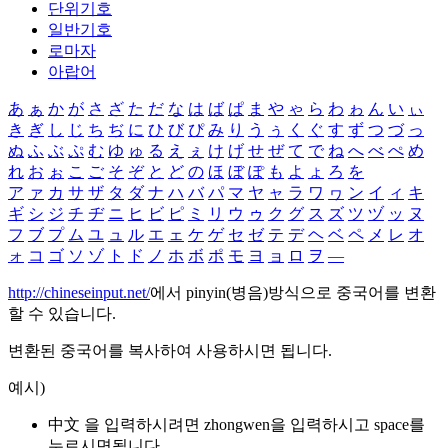
단위기호
일반기호
로마자
아랍어
あ
ぁ
か
が
さ
ざ
た
だ
な
は
ば
ぱ
ま
や
ゃ
ら
わ
ゎ
ん
い
ぃ
き
ぎ
し
じ
ち
ぢ
に
ひ
び
ぴ
み
り
う
ぅ
く
ぐ
す
ず
つ
づ
っ
ぬ
ふ
ぶ
ぷ
む
ゆ
ゅ
る
え
ぇ
け
げ
せ
ぜ
て
で
ね
へ
べ
ぺ
め
れ
お
ぉ
こ
ご
そ
ぞ
と
ど
の
ほ
ぼ
ぽ
も
よ
ょ
ろ
を
ア
ァ
カ
サ
ザ
タ
ダ
ナ
ハ
バ
パ
マ
ヤ
ャ
ラ
ワ
ヮ
ン
イ
ィ
キ
ギ
シ
ジ
チ
ヂ
ニ
ヒ
ビ
ピ
ミ
リ
ウ
ゥ
ク
グ
ス
ズ
ツ
ヅ
ッ
ヌ
フ
ブ
プ
ム
ユ
ュ
ル
エ
ェ
ケ
ゲ
セ
ゼ
テ
デ
ヘ
ベ
ペ
メ
レ
オ
ォ
コ
ゴ
ソ
ゾ
ト
ド
ノ
ホ
ボ
ポ
モ
ヨ
ョ
ロ
ヲ
―
http://chineseinput.net/
에서 pinyin(병음)방식으로 중국어를 변환
할 수 있습니다.
변환된 중국어를 복사하여 사용하시면 됩니다.
예시)
中文 을 입력하시려면
zhongwen
을 입력하시고 space를
누르시면됩니다.