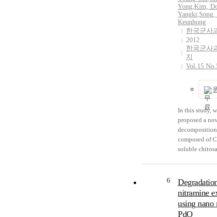
Eddy Simulati
Yong
,
Kim, D
Yangki
,
Song,
effective becau
Keunhong
computational 
한국군사
detailed expres
2012
dispersion flo
한국군사
to describe the
지
behavior of the
Vol.15 No.
When the vent 
0.005m/s, the h
agent mass fra
for sarin, 1.0m
In this study, 
and 1.1m for c
proposed a no
the maximum m
decomposition
are 0.27 for all
composed of Cu
However, when
soluble chitosa
is increased to
organophospho
heights of 0.1
agents. Compar
fraction becom
autohydrolysis
6
three agents 
Degradation
Cu(II)-Chitos
mass fraction 
nitramine e
hydrolyzed DF
increase to 0.70
using nano 
effectively. Re
for phosgene a
PdO
soluble Cu(II)