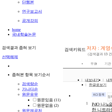
단행본
연구보고서
공개강의
home
국내학술논문
저자 : 계영
검색결과 좁혀 보기
검색키워드
(검색결과
13
건
선택해제
무료
기관
좁혀본 항목 보기순서
내보내기
내
검색량순
한글로보기
가나다순
원문유무
정
원문있음
(11)
1
PdO 나노
원문없음
(2)
내
한 니트라
원문제공처