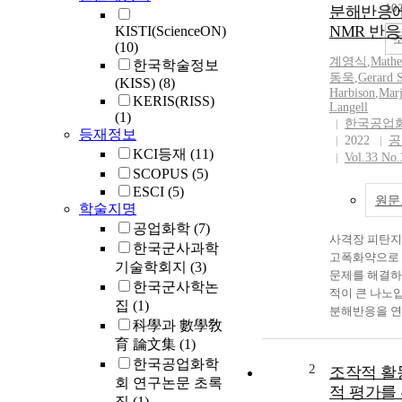
1
분해반응에
NMR 반
KISTI(ScienceON)
(10)
계영식
,
Mathe
한국학술정보
동욱
,
Gerard S
(KISS)
(8)
Harbison
,
Marj
KERIS(RISS)
Langell
(1)
한국공업
등재정보
2022
공
KCI등재
(11)
Vol.33 No.
SCOPUS
(5)
ESCI
(5)
원문
학술지명
공업화학
(7)
사격장 피탄지
한국군사과학
고폭화약으로 
기술학회지
(3)
문제를 해결하
한국군사학논
적이 큰 나노
집
(1)
분해반응을 연
科學과 數學敎
질오염을 가상
育 論文集
(1)
해시킨 research
한국공업화학
explosive (R
2
조작적 활
회 연구논문 초록
melting explo
적 평가를
집
(1)
트라민 폭발물에