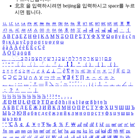
北京 을 입력하시려면
beijing
을 입력하시고 space를 누르
시면 됩니다.
ㅥ
ㅦ
ㅧ
ㅨ
ㅩ
ㅪ
ㅫ
ㅬ
ㅭ
ㅮ
ㅯ
ㅰ
ㅱ
ㅲ
ㅳ
ㅴ
ㅵ
ㅶ
ㅷ
ㅸ
ㅹ
ㅺ
ㅻ
ㅼ
ㅽ
ㅾ
ㅿ
ㆀ
ㆁ
ㆂ
ㆃ
ㆄ
ㆅ
ㆆ
ㆇ
ㆈ
ㆉ
ㆊ
ㆋ
ㆌ
ㆍ
ㆎ
Α
Β
Γ
Δ
Ε
Ζ
Η
Θ
Ι
Κ
Λ
Μ
Ν
Ξ
Ο
Π
Ρ
Σ
Τ
Υ
Φ
Χ
Ψ
Ω
α
β
γ
δ
ε
ζ
η
θ
ι
κ
λ
μ
ν
ξ
ο
π
ρ
σ
τ
υ
φ
χ
ψ
ω
á
à
Á
À
é
è
É
È
ç
Ç
ê
Ä
Ö
Ü
ä
ö
ü
ß
ְ
ֳ
ֲ
ֱ
ָ
ַ
ֵ
ֶ
ִ
ֹ
ּ
ֻ
ׂ
ׁ
ּ
ב
ה
נ
מ
צ
ת
ץ
ש
ד
ג
כ
ע
י
ח
ל
ך
ף
ק
ר
א
ט
ו
ן
ם
פ
‘
’
“
”
〔
〕
〈
〉
「
」
『
』
【
】
＂
（
）
［
］
｛
｝
±
×
÷
≠
≤
≥
∞
∴
♂
♀
∠
⊥
⌒
∂
∇
≡
≒
≪
≫
√
∽
∝
∵
∫
∬
∈
∋
⊆
⊇
⊂
⊃
∪
∩
∧
∨
￢
⇒
⇔
∀
∃
∮
∑
∏
＋
－
＜
＝
＞
、
。
·
‥
…
¨
〃
―
∥
＼
∼
´
～
ˇ
˘
˝
˚
˙
¸
˛
¡
¿
ː
！
＇
，
．
／
：
；
？
＾
＿
｀
｜
½
⅓
⅔
¼
¾
⅛
⅜
⅝
⅞
¹
²
³
⁴
ⁿ
₁
₂
₃
₄
Æ
Ð
Ħ
Ĳ
Ł
Ø
Œ
Þ
Ŧ
Ŋ
æ
đ
ð
ħ
ı
ĳ
ĸ
ŀ
ł
ø
œ
ß
þ
ŧ
ŋ
ŉ
А
Б
В
Г
Д
Е
Ё
Ж
З
И
Й
К
Л
М
Н
О
П
Р
С
Т
У
Ф
Х
Ц
Ч
Ш
Щ
Ъ
Ы
Ь
Э
Ю
Я
а
б
в
г
д
е
ё
ж
з
и
й
к
л
м
н
о
п
р
с
т
у
ф
х
ц
ч
ш
щ
ъ
ы
ь
э
ю
я
′
″
℃
Å
￠
￡
￥
¤
℉
‰
＄
％
Ｆ
￦
㎕
㎖
㎗
ℓ
㎘
㏄
㎣
㎤
㎥
㎦
㎙
㎚
㎛
㎜
㎝
㎞
㎟
㎠
㎡
㎢
㏊
㎍
㎎
㎏
㏏
㎈
㎉
㏈
㎧
㎨
㎰
㎱
㎲
㎳
㎴
㎵
㎶
㎷
㎸
㎹
㎀
㎁
㎂
㎃
㎄
㎺
㎻
㎽
㎾
㎿
㎐
㎑