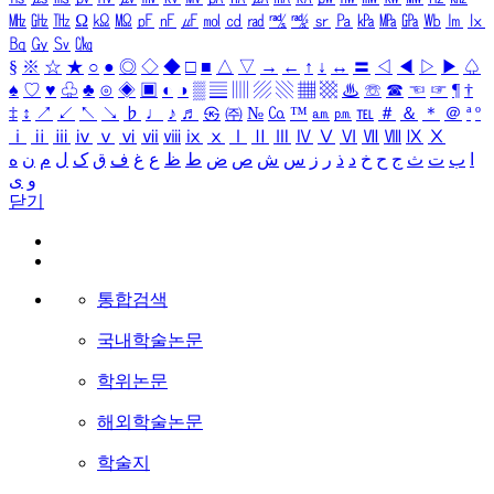
㎒
㎓
㎔
Ω
㏀
㏁
㎊
㎋
㎌
㏖
㏅
㎭
㎮
㎯
㏛
㎩
㎪
㎫
㎬
㏝
㏐
㏓
㏃
㏉
㏜
㏆
§
※
☆
★
○
●
◎
◇
◆
□
■
△
▽
→
←
↑
↓
↔
〓
◁
◀
▷
▶
♤
♠
♡
♥
♧
♣
⊙
◈
▣
◐
◑
▒
▤
▥
▨
▧
▦
▩
♨
☏
☎
☜
☞
¶
†
‡
↕
↗
↙
↖
↘
♭
♩
♪
♬
㉿
㈜
№
㏇
™
㏂
㏘
℡
＃
＆
＊
＠
ª
º
ⅰ
ⅱ
ⅲ
ⅳ
ⅴ
ⅵ
ⅶ
ⅷ
ⅸ
ⅹ
Ⅰ
Ⅱ
Ⅲ
Ⅳ
Ⅴ
Ⅵ
Ⅶ
Ⅷ
Ⅸ
Ⅹ
ا
ب
ت
ث
ج
ح
خ
د
ذ
ر
ز
س
ش
ص
ض
ط
ظ
ع
غ
ف
ق
ک
ل
م
ن
ه
و
ی
닫기
통합검색
국내학술논문
학위논문
해외학술논문
학술지