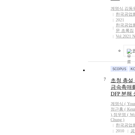
chlorine gas. I
complex enhan
molecular weig
계영식
,
김동
hydrolysis of 
agents has an 
한국공업
folds compared
for dispersion, 
2021
autohydrolysis
important to in
한국공업
buffer solution
문 초록집
ventilation sy
provides the po
Vol.2021 N
height less tha
using this solu
minimize the 
Chitosan compl
chemical toxici
environmental 
decomposition
can substitute
decomposition
7
초청 총설 
금속촉매를
DFP 분해
계영식
( Youn
정근홍 ( Keun
)
,
정우영 ( Wo
Chung )
한국공업
2010
공