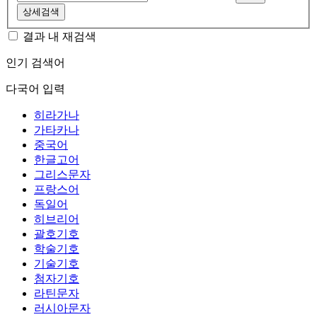
상세검색
결과 내 재검색
인기 검색어
다국어 입력
히라가나
가타카나
중국어
한글고어
그리스문자
프랑스어
독일어
히브리어
괄호기호
학술기호
기술기호
첨자기호
라틴문자
러시아문자