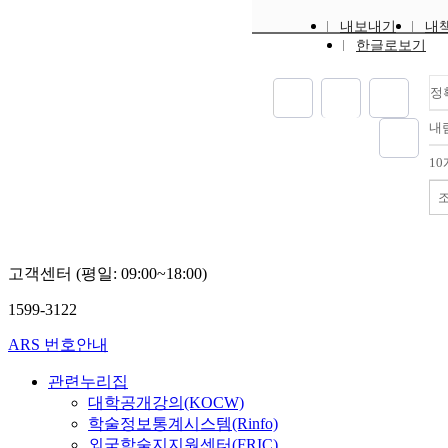
hydrolysis ste
내보내기
내
measured activ
한글로보기
parameters for
${\Delta}H^{\
$17.75{\pm}0
정
${\Delta}S^{\d
내
$-218.42{\pm}
$E^{\circ}_a$ 
1
$20.22{\pm}0.
GB and ${\Del
/ :
$11.16{\pm}1.
Delta}S^{\ddag
$-258.57{\pm}
고객센터 (평일: 09:00~18:00)
$E^{\circ}_a$ 
1599-3122
$13.64{\pm}1.
GD. Standard
ARS 번호안내
enthalpy/entr
corresponding 
관련누리집
intermediate 
대학공개강의(KOCW)
formation cons
학술정보통계시스템(Rinfo)
${\Delta}H^{\c
외국학술지지원센터(FRIC)