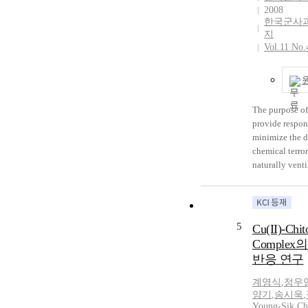
2008
리 사용되어왔
한국군사
서는 구조, 안
지
연결된 리간드 
Vol.11 No.
기 등에 따른 
효율과의 연관
될 것이다.
The purpose of 
provide respon
minimize the 
chemical terror
naturally vent
system using s
dispersion sim
chemical warfa
as sarin(GB), 
5
Cu(II)-Chit
chlorine gas w
Complex
potential to be
반응 연구
or to be invol
accidents were 
계영식
,
정우
simulation. Fi
양기
,
송시욱
,
simulation bas
Young-Sik
,
Ch