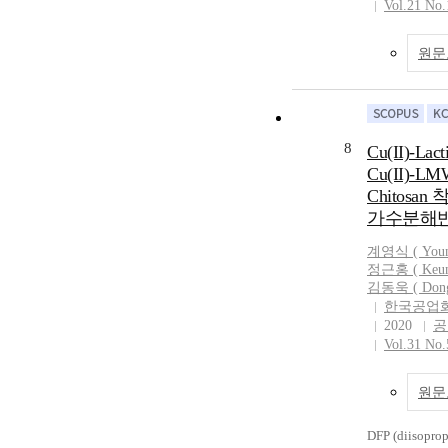
Vol.21 No.
원문
8
Cu(II)-Lac
Cu(II)-LM
Chitosan
가수분해반
계영식
( Youn
정근홍 ( Keunh
김동욱 ( Dong
한국공업
2020
공
Vol.31 No.
원문
DFP (diisopro