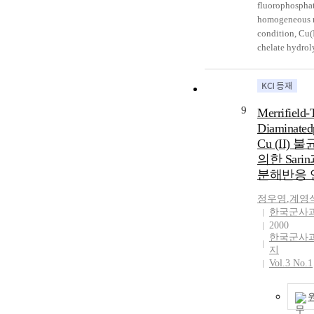
fluorophosphat
homogeneous r
condition, Cu(I
chelate hydro
withthe half li
min. Cu(II)-L
chelate was sy
1 kDa molecula
9
Merrifield-
chitosan,whic
Diaminated
solubility, and
Cu (II)
crystallized. Th
의한 Sarin
for hydrolyzin
분해반응 
Cu(II)-LMWS c
was32.9 h indi
정우영
,
계영
reaction rate i
한국군사
much as 16 tim
2000
that of using 
한국군사
Cu(II)complex.
지
homogeneous r
Vol.3 No.1
condition, the h
Cu(II)-LMWS c
8.75 h. Theref
out that the so