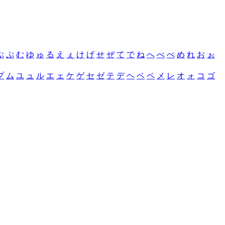
ぶ
ぷ
む
ゆ
ゅ
る
え
ぇ
け
げ
せ
ぜ
て
で
ね
へ
べ
ぺ
め
れ
お
ぉ
プ
ム
ユ
ュ
ル
エ
ェ
ケ
ゲ
セ
ゼ
テ
デ
ヘ
ベ
ペ
メ
レ
オ
ォ
コ
ゴ