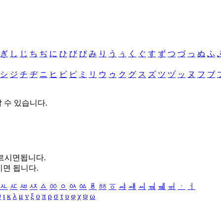
ぎ
し
じ
ち
ぢ
に
ひ
び
ぴ
み
り
う
ぅ
く
ぐ
す
ず
つ
づ
っ
ぬ
ふ
シ
ジ
チ
ヂ
ニ
ヒ
ビ
ピ
ミ
リ
ウ
ゥ
ク
グ
ス
ズ
ツ
ヅ
ッ
ヌ
フ
ブ
할 수 있습니다.
누르시면됩니다.
시면 됩니다.
ㅻ
ㅼ
ㅽ
ㅾ
ㅿ
ㆀ
ㆁ
ㆂ
ㆃ
ㆄ
ㆅ
ㆆ
ㆇ
ㆈ
ㆉ
ㆊ
ㆋ
ㆌ
ㆍ
ㆎ
θ
ι
κ
λ
μ
ν
ξ
ο
π
ρ
σ
τ
υ
φ
χ
ψ
ω