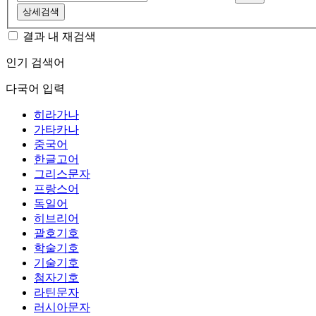
상세검색
결과 내 재검색
인기 검색어
다국어 입력
히라가나
가타카나
중국어
한글고어
그리스문자
프랑스어
독일어
히브리어
괄호기호
학술기호
기술기호
첨자기호
라틴문자
러시아문자