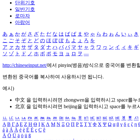
단위기호
일반기호
로마자
아랍어
あ
ぁ
か
が
さ
ざ
た
だ
な
は
ば
ぱ
ま
や
ゃ
ら
わ
ゎ
ん
い
ぃ
き
こ
ご
そ
ぞ
と
ど
の
ほ
ぼ
ぽ
も
よ
ょ
ろ
を
ア
ァ
カ
サ
ザ
タ
ダ
ナ
ハ
バ
パ
マ
ヤ
ャ
ラ
ワ
ヮ
ン
イ
ィ
キ
ギ
ソ
ゾ
ト
ド
ノ
ホ
ボ
ポ
モ
ヨ
ョ
ロ
ヲ
―
http://chineseinput.net/
에서 pinyin(병음)방식으로 중국어를 변환
변환된 중국어를 복사하여 사용하시면 됩니다.
예시)
中文 을 입력하시려면
zhongwen
을 입력하시고 space를
北京 을 입력하시려면
beijing
을 입력하시고 space를 누르
ㅥ
ㅦ
ㅧ
ㅨ
ㅩ
ㅪ
ㅫ
ㅬ
ㅭ
ㅮ
ㅯ
ㅰ
ㅱ
ㅲ
ㅳ
ㅴ
ㅵ
ㅶ
ㅷ
ㅸ
ㅹ
ㅺ
Α
Β
Γ
Δ
Ε
Ζ
Η
Θ
Ι
Κ
Λ
Μ
Ν
Ξ
Ο
Π
Ρ
Σ
Τ
Υ
Φ
Χ
Ψ
Ω
α
β
γ
δ
ε
ζ
η
á
à
Á
À
é
è
É
È
ç
Ç
ê
Ä
Ö
Ü
ä
ö
ü
ß