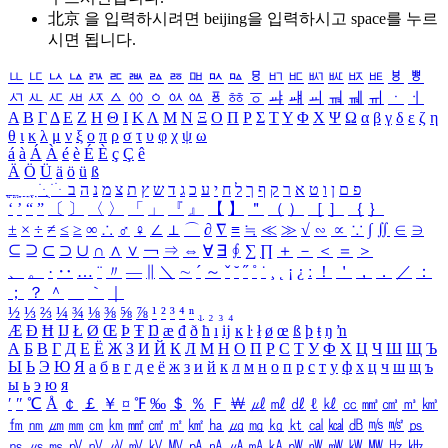
北京 을 입력하시려면
beijing
을 입력하시고 space를 누르
시면 됩니다.
ㅥ
ㅦ
ㅧ
ㅨ
ㅩ
ㅪ
ㅫ
ㅬ
ㅭ
ㅮ
ㅯ
ㅰ
ㅱ
ㅲ
ㅳ
ㅴ
ㅵ
ㅶ
ㅷ
ㅸ
ㅹ
ㅺ
ㅻ
ㅼ
ㅽ
ㅾ
ㅿ
ㆀ
ㆁ
ㆂ
ㆃ
ㆄ
ㆅ
ㆆ
ㆇ
ㆈ
ㆉ
ㆊ
ㆋ
ㆌ
ㆍ
ㆎ
Α
Β
Γ
Δ
Ε
Ζ
Η
Θ
Ι
Κ
Λ
Μ
Ν
Ξ
Ο
Π
Ρ
Σ
Τ
Υ
Φ
Χ
Ψ
Ω
α
β
γ
δ
ε
ζ
η
θ
ι
κ
λ
μ
ν
ξ
ο
π
ρ
σ
τ
υ
φ
χ
ψ
ω
á
à
Á
À
é
è
É
È
ç
Ç
ê
Ä
Ö
Ü
ä
ö
ü
ß
ְ
ֳ
ֲ
ֱ
ָ
ַ
ֵ
ֶ
ִ
ֹ
ּ
ֻ
ׂ
ׁ
ּ
ב
ה
נ
מ
צ
ת
ץ
ש
ד
ג
כ
ע
י
ח
ל
ך
ף
ק
ר
א
ט
ו
ן
ם
פ
‘
’
“
”
〔
〕
〈
〉
「
」
『
』
【
】
＂
（
）
［
］
｛
｝
±
×
÷
≠
≤
≥
∞
∴
♂
♀
∠
⊥
⌒
∂
∇
≡
≒
≪
≫
√
∽
∝
∵
∫
∬
∈
∋
⊆
⊇
⊂
⊃
∪
∩
∧
∨
￢
⇒
⇔
∀
∃
∮
∑
∏
＋
－
＜
＝
＞
、
。
·
‥
…
¨
〃
―
∥
＼
∼
´
～
ˇ
˘
˝
˚
˙
¸
˛
¡
¿
ː
！
＇
，
．
／
：
；
？
＾
＿
｀
｜
½
⅓
⅔
¼
¾
⅛
⅜
⅝
⅞
¹
²
³
⁴
ⁿ
₁
₂
₃
₄
Æ
Ð
Ħ
Ĳ
Ł
Ø
Œ
Þ
Ŧ
Ŋ
æ
đ
ð
ħ
ı
ĳ
ĸ
ŀ
ł
ø
œ
ß
þ
ŧ
ŋ
ŉ
А
Б
В
Г
Д
Е
Ё
Ж
З
И
Й
К
Л
М
Н
О
П
Р
С
Т
У
Ф
Х
Ц
Ч
Ш
Щ
Ъ
Ы
Ь
Э
Ю
Я
а
б
в
г
д
е
ё
ж
з
и
й
к
л
м
н
о
п
р
с
т
у
ф
х
ц
ч
ш
щ
ъ
ы
ь
э
ю
я
′
″
℃
Å
￠
￡
￥
¤
℉
‰
＄
％
Ｆ
￦
㎕
㎖
㎗
ℓ
㎘
㏄
㎣
㎤
㎥
㎦
㎙
㎚
㎛
㎜
㎝
㎞
㎟
㎠
㎡
㎢
㏊
㎍
㎎
㎏
㏏
㎈
㎉
㏈
㎧
㎨
㎰
㎱
㎲
㎳
㎴
㎵
㎶
㎷
㎸
㎹
㎀
㎁
㎂
㎃
㎄
㎺
㎻
㎽
㎾
㎿
㎐
㎑