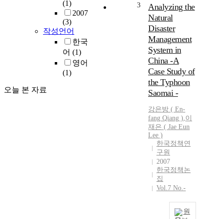
(1)
d
3
Analyzing the
2007
i
Natural
(3)
s
Disaster
작성언어
a
Management
한국
s
System in
어
(1)
t
China -A
e
영어
Case Study of
r
(1)
the Typhoon
m
오늘 본 자료
a
Saomai -
n
강은방
( En-
a
fang Qiang )
,
이
g
재은 ( Jae Eun
e
Lee )
m
한국정책연
e
구원
n
2007
t
한국정책논
집
i
Vol.7 No.-
s
o
n
원
e