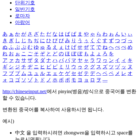
단위기호
일반기호
로마자
아랍어
あ
ぁ
か
が
さ
ざ
た
だ
な
は
ば
ぱ
ま
や
ゃ
ら
わ
ゎ
ん
い
ぃ
き
ぎ
し
じ
ち
ぢ
に
ひ
び
ぴ
み
り
う
ぅ
く
ぐ
す
ず
つ
づ
っ
ぬ
ふ
ぶ
ぷ
む
ゆ
ゅ
る
え
ぇ
け
げ
せ
ぜ
て
で
ね
へ
べ
ぺ
め
れ
お
ぉ
こ
ご
そ
ぞ
と
ど
の
ほ
ぼ
ぽ
も
よ
ょ
ろ
を
ア
ァ
カ
サ
ザ
タ
ダ
ナ
ハ
バ
パ
マ
ヤ
ャ
ラ
ワ
ヮ
ン
イ
ィ
キ
ギ
シ
ジ
チ
ヂ
ニ
ヒ
ビ
ピ
ミ
リ
ウ
ゥ
ク
グ
ス
ズ
ツ
ヅ
ッ
ヌ
フ
ブ
プ
ム
ユ
ュ
ル
エ
ェ
ケ
ゲ
セ
ゼ
テ
デ
ヘ
ベ
ペ
メ
レ
オ
ォ
コ
ゴ
ソ
ゾ
ト
ド
ノ
ホ
ボ
ポ
モ
ヨ
ョ
ロ
ヲ
―
http://chineseinput.net/
에서 pinyin(병음)방식으로 중국어를 변환
할 수 있습니다.
변환된 중국어를 복사하여 사용하시면 됩니다.
예시)
中文 을 입력하시려면
zhongwen
을 입력하시고 space를
누르시면됩니다.