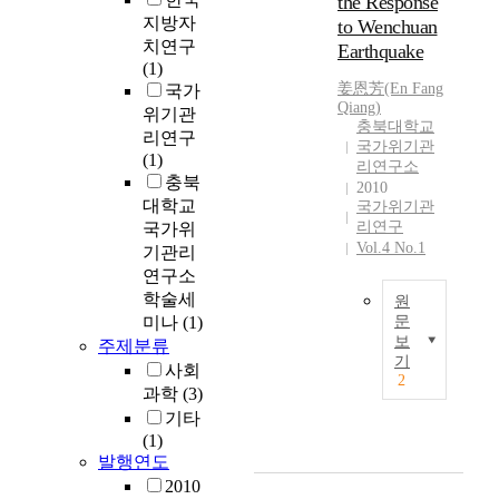
the Response
지방자
to Wenchuan
치연구
Earthquake
(1)
姜恩芳(En Fang
국가
Qiang)
위기관
충북대학교
리연구
국가위기관
(1)
리연구소
충북
2010
대학교
국가위기관
리연구
국가위
Vol.4 No.1
기관리
연구소
학술세
원
미나
(1)
문
보
주제분류
N
기
사회
a
2
과학
(3)
t
u
기타
r
(1)
발행연도
a
l
2010