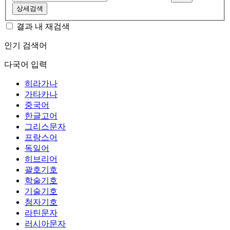
상세검색
결과 내 재검색
인기 검색어
다국어 입력
히라가나
가타카나
중국어
한글고어
그리스문자
프랑스어
독일어
히브리어
괄호기호
학술기호
기술기호
첨자기호
라틴문자
러시아문자