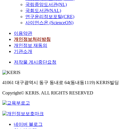
h
e
국립중앙도서관(NL)
어
i
r
국회도서관(NAL)
가
n
n
연구윤리정보포털(CRE)
는
e
m
사이언스온 (ScienceON)
과
s
e
정
e
n
이용약관
에
s
t
개인정보처리방침
있
u
.
개인정보 재동의
으
f
T
기관소개
며
f
h
더
e
e
저작물 게시중단요청
이
r
w
상
f
h
경
r
o
제
o
41061 대구광역시 동구 동내로 64(동내동1119) KERIS빌딩
l
적
m
e
의
Copyright© KERIS. ALL RIGHTS RESERVED
n
s
미
a
o
의
t
c
국
u
i
경
r
e
은
a
네이버 블로그
t
무
l