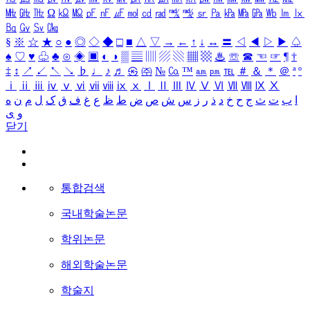
㎒
㎓
㎔
Ω
㏀
㏁
㎊
㎋
㎌
㏖
㏅
㎭
㎮
㎯
㏛
㎩
㎪
㎫
㎬
㏝
㏐
㏓
㏃
㏉
㏜
㏆
§
※
☆
★
○
●
◎
◇
◆
□
■
△
▽
→
←
↑
↓
↔
〓
◁
◀
▷
▶
♤
♠
♡
♥
♧
♣
⊙
◈
▣
◐
◑
▒
▤
▥
▨
▧
▦
▩
♨
☏
☎
☜
☞
¶
†
‡
↕
↗
↙
↖
↘
♭
♩
♪
♬
㉿
㈜
№
㏇
™
㏂
㏘
℡
＃
＆
＊
＠
ª
º
ⅰ
ⅱ
ⅲ
ⅳ
ⅴ
ⅵ
ⅶ
ⅷ
ⅸ
ⅹ
Ⅰ
Ⅱ
Ⅲ
Ⅳ
Ⅴ
Ⅵ
Ⅶ
Ⅷ
Ⅸ
Ⅹ
ا
ب
ت
ث
ج
ح
خ
د
ذ
ر
ز
س
ش
ص
ض
ط
ظ
ع
غ
ف
ق
ک
ل
م
ن
ه
و
ی
닫기
통합검색
국내학술논문
학위논문
해외학술논문
학술지