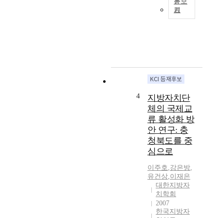
문보
o
기
C
f
h
t
i
h
n
e
a
i
i
m
s
p
a
o
c
4
r
지방자치단
o
t
체의 국제교
u
a
류 활성화 방
n
n
안 연구: 충
t
t
청북도를 중
r
c
y
심으로
o
f
n
이주호
,
강은방
,
r
t
유건상
,
이재은
e
e
대한지방자
q
n
치학회
u
2007
t
e
한국지방자
s
n