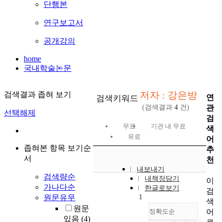
단행본
연구보고서
공개강의
home
국내학술논문
저자 : 강은방
검색결과 좁혀 보기
연
검색키워드
관
(검색결과
4
건)
선택해제
검
무료
기관 내 무료
색
유료
어
좁혀본 항목 보기순
추
서
천
내보내기
검색량순
내책장담기
이
가나다순
한글로보기
검
1
원문유무
색
원문
어
정확도순
있음
(4)