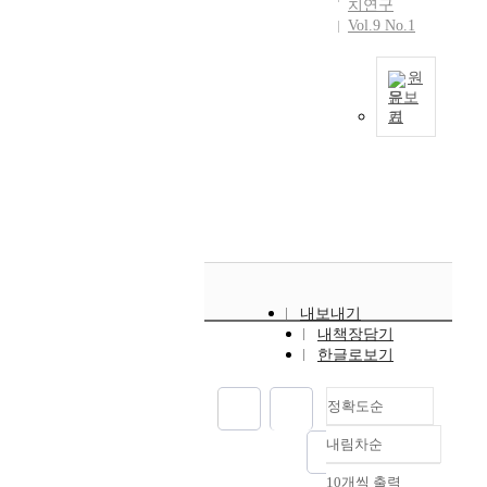
치연구
o
t
Vol.9 No.1
f
l
p
y
u
원
h
문보
b
i
기
l
오
t
i
늘
b
c
날
y
e
의
n
m
시
a
e
대
t
r
는
u
g
국
r
e
제
a
내보내기
n
화
l
내책장담기
c
․
d
한글로보기
y
지
i
m
방
s
a
정확도순
화
a
n
․
s
내림차순
a
정확도
정
t
g
보
순
e
10개씩 출력