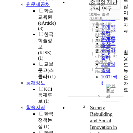
로
중국의 재난
원문제공처
내림차순
정확도
많
관리 연구
학술
순
이
10개씩 출력
내림차순
교육원
인기도
본
강은방
(eArticle)
충북대학교
순
조회
자
10개씩
(3)
국가위기관
연도순
료
출력
한국
리연구소
제목순
20개씩
학술정
2007
저자순
출력
충북대학교
보
발행기
국가위기관
30개씩
활
(KISS)
관순
리연구소 학
(1)
출력
용
술세미나
교보
50개씩
도
Vol.2007
문고(스
출력
높
No.1
콜라)
(1)
100개씩
은
등재정보
출력
자
원
KCI
료
문보
등재후
기
보
(1)
2
Society
학술지명
Rebuilding
한국
정책논
and Social
집
(1)
Innovation in
한국