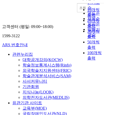
내림차순
e
화
인기도
r
m
시
순
조회
s
10개씩
e
대
연도순
,
출력
n
로
제목순
a
20개씩
t
서
n
저자순
출력
s
고객센터 (평일: 09:00~18:00)
,
d
발행기
30개씩
y
세
a
관순
1599-3122
출력
s
계
b
t
50개씩
가
o
ARS 번호안내
e
출력
하
u
m
100개씩
나
관련누리집
t
o
출력
의
대학공개강의(KOCW)
2
f
경
0
학술정보통계시스템(Rinfo)
C
제
0
외국학술지지원센터(FRIC)
h
단
m
학술관계분석서비스(SAM)
i
위
i
사서커뮤니티
n
로
l
기관회원
e
급
l
지식나눔(LOOK)
s
속
i
의학전자도서관(MEDLIS)
e
히
o
유관기관 사이트
g
통
n
교육부(MOE)
o
합
C
국립장애인도서관(NLD)
v
되