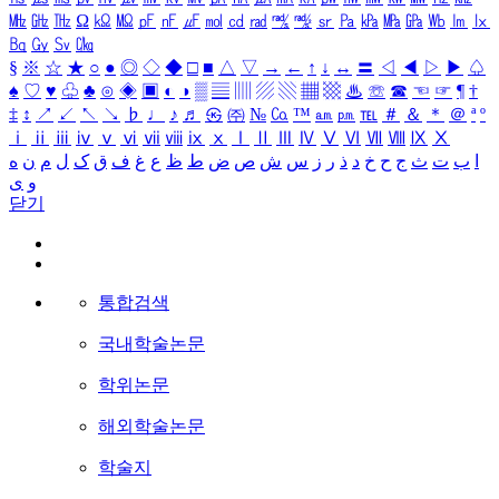
㎒
㎓
㎔
Ω
㏀
㏁
㎊
㎋
㎌
㏖
㏅
㎭
㎮
㎯
㏛
㎩
㎪
㎫
㎬
㏝
㏐
㏓
㏃
㏉
㏜
㏆
§
※
☆
★
○
●
◎
◇
◆
□
■
△
▽
→
←
↑
↓
↔
〓
◁
◀
▷
▶
♤
♠
♡
♥
♧
♣
⊙
◈
▣
◐
◑
▒
▤
▥
▨
▧
▦
▩
♨
☏
☎
☜
☞
¶
†
‡
↕
↗
↙
↖
↘
♭
♩
♪
♬
㉿
㈜
№
㏇
™
㏂
㏘
℡
＃
＆
＊
＠
ª
º
ⅰ
ⅱ
ⅲ
ⅳ
ⅴ
ⅵ
ⅶ
ⅷ
ⅸ
ⅹ
Ⅰ
Ⅱ
Ⅲ
Ⅳ
Ⅴ
Ⅵ
Ⅶ
Ⅷ
Ⅸ
Ⅹ
ا
ب
ت
ث
ج
ح
خ
د
ذ
ر
ز
س
ش
ص
ض
ط
ظ
ع
غ
ف
ق
ک
ل
م
ن
ه
و
ی
닫기
통합검색
국내학술논문
학위논문
해외학술논문
학술지