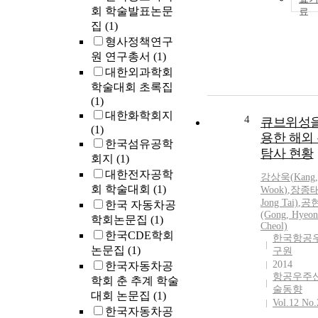
회 학술발표논문
집
(1)
형사정책연구
원 연구총서
(1)
대한외과학회
학술대회 초록집
(1)
대한화학회지
4
큐브위성을
(1)
용한 해외
한국섬유공학
탐사 현황
회지
(1)
대한전자공학
강상욱
(
Kang
회 학술대회
(1)
Wook
)
,
장종태(
Jong Tai)
,
공
한국 자동차공
(Gong, Hyeon
학회논문집
(1)
Cheol)
한국CDE학회
한국항공
논문집
(1)
구원
2014
한국자동차공
항공우주
학회 춘 추계 학술
술동향
대회 논문집
(1)
Vol.12 No.
한국자동차공