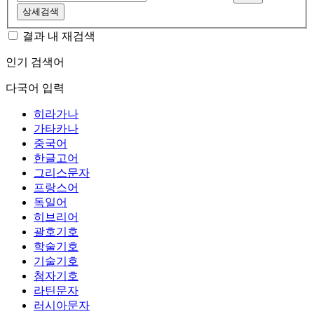
상세검색
결과 내 재검색
인기 검색어
다국어 입력
히라가나
가타카나
중국어
한글고어
그리스문자
프랑스어
독일어
히브리어
괄호기호
학술기호
기술기호
첨자기호
라틴문자
러시아문자