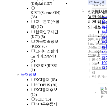
(DBpia)
(137)
내림차순
정
1
순
전기방사를
KISTI(ScienceON)
10개씩 출
내
인
용한 실세
(36)
순
조회
교보문고(스콜
아젠 나노
1
연
라)
(17)
의 제조
출
제
한국연구재단
2
강상욱
,
권오
저
(KCI)
(8)
출
형민
,
곽영제
,
발
한국학술정보
3
Sang-Wook
,
K
관
(KISS)
(8)
O-Min
,
Choi,
출
코리아스칼라
Hyung-Min
,
K
5
Young-Je
(코리아스칼라)
출
한국섬유
(2)
10
2008
KERIS(RISS)
출
한국섬유
(1)
지
등재정보
Vol.45 No.
KCI등재
(63)
SCOPUS
(20)
KCI등재후보
보
(15)
SCIE
(15)
KCI우수등재