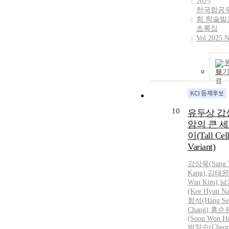
2025
한국항공
회 학술발
초록집
Vol.2025 N
보
10
유두상 갑
암의 큰 세
이(Tall Cel
Variant)
강상욱
(
Sang
Kang
)
,
김태완(
Wan Kim)
,
남
(Kee Hyun N
항석(Hang Se
Chang)
,
홍순
(Soon Won H
박정수(Cheon