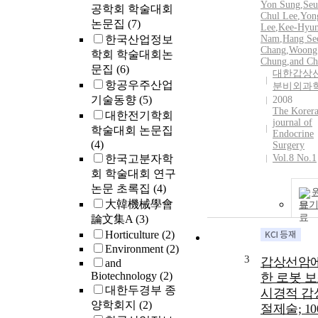
Yon Sung
,
Seu
공학회 학술대회
Chul Lee
,
Yo
논문집
(7)
Lee
,
Kee-Hyu
한국산업정보
Nam
,
Hang Se
Chang
,
Woong
학회 학술대회논
Chung
,
and Ch
문집
(6)
대한갑상선
항공우주산업
분비외과
기술동향
(5)
2008
The Korer
대한전기학회
journal of
학술대회 논문집
Endocrine
(4)
Surgery
한국고분자학
Vol.8 No.1
회 학술대회 연구
논문 초록집
(4)
大韓機械學會
보
論文集A
(3)
Horticulture
(2)
Environment
(2)
3
갑상선암에
and
Biotechnology
(2)
한 로봇 보
대한두경부 종
시경적 갑
양학회지
(2)
절제술; 1