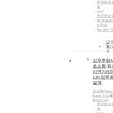
한국항공
회
2017
한국항공
회 학술발
논문집
Vol.2017 N
보
9
심우주탐
초소형 위
시연기(ST
1.0) 임무
설계
강상욱
(
Sang
Kang
)
,
이상률
Ryool Lee)
한국항공
회