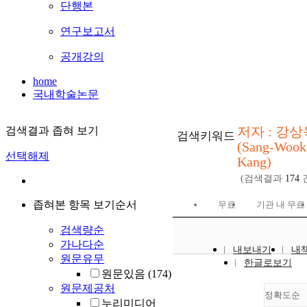
단행본
연구보고서
공개강의
home
국내학술논문
저자 : 강상
검색결과 좁혀 보기
검색키워드
(Sang-Wook
선택해제
Kang)
(검색결과
174
좁혀본 항목 보기순서
무료
기관 내 무료
검색량순
가나다순
내보내기
내
원문유무
한글로보기
원문있음
(174)
원문제공처
정확도순
누리미디어