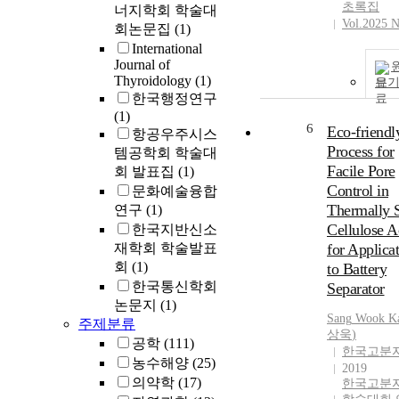
초록집
너지학회 학술대
Vol.2025 N
회논문집
(1)
International
Journal of
Thyroidology
(1)
보
한국행정연구
(1)
6
Eco-friendl
항공우주시스
Process for
템공학회 학술대
Facile Pore
회 발표집
(1)
Control in
문화예술융합
Thermally S
연구
(1)
Cellulose A
한국지반신소
재학회 학술발표
for Applica
회
(1)
to Battery
한국통신학회
Separator
논문지
(1)
Sang
Wook
K
주제분류
상욱
)
공학
(111)
한국고분
농수해양
(25)
2019
의약학
(17)
한국고분