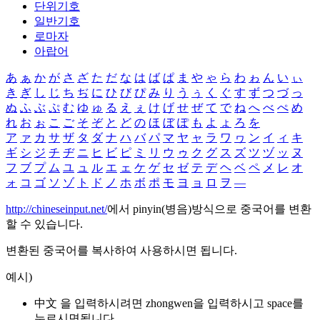
단위기호
일반기호
로마자
아랍어
あ
ぁ
か
が
さ
ざ
た
だ
な
は
ば
ぱ
ま
や
ゃ
ら
わ
ゎ
ん
い
ぃ
き
ぎ
し
じ
ち
ぢ
に
ひ
び
ぴ
み
り
う
ぅ
く
ぐ
す
ず
つ
づ
っ
ぬ
ふ
ぶ
ぷ
む
ゆ
ゅ
る
え
ぇ
け
げ
せ
ぜ
て
で
ね
へ
べ
ぺ
め
れ
お
ぉ
こ
ご
そ
ぞ
と
ど
の
ほ
ぼ
ぽ
も
よ
ょ
ろ
を
ア
ァ
カ
サ
ザ
タ
ダ
ナ
ハ
バ
パ
マ
ヤ
ャ
ラ
ワ
ヮ
ン
イ
ィ
キ
ギ
シ
ジ
チ
ヂ
ニ
ヒ
ビ
ピ
ミ
リ
ウ
ゥ
ク
グ
ス
ズ
ツ
ヅ
ッ
ヌ
フ
ブ
プ
ム
ユ
ュ
ル
エ
ェ
ケ
ゲ
セ
ゼ
テ
デ
ヘ
ベ
ペ
メ
レ
オ
ォ
コ
ゴ
ソ
ゾ
ト
ド
ノ
ホ
ボ
ポ
モ
ヨ
ョ
ロ
ヲ
―
http://chineseinput.net/
에서 pinyin(병음)방식으로 중국어를 변환
할 수 있습니다.
변환된 중국어를 복사하여 사용하시면 됩니다.
예시)
中文 을 입력하시려면
zhongwen
을 입력하시고 space를
누르시면됩니다.