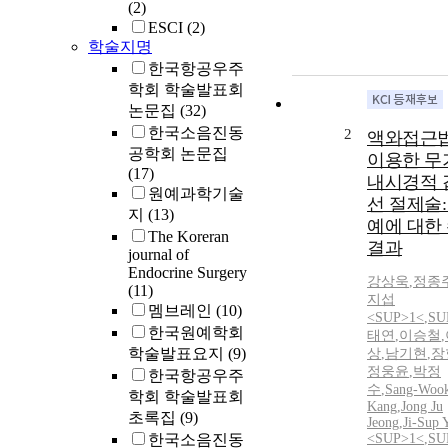
(2)
ESCI
(2)
학술지명
한국항공우주
학회 학술발표회
논문집
(32)
한국소음진동
2
액와접근
공학회 논문집
이용한 무
(17)
내시경적 
원예과학기술
선 절제술: 
지
(13)
예에 대한
The Koreran
결과
journal of
Endocrine Surgery
강상욱
,
정종
(11)
지섭
멤브레인
(10)
<SUP>1<
,
SU
한국원예학회
태연
,
이승철
,
학술발표요지
(9)
상
,
남기현
,
장
정웅윤
,
박정
한국항공우주
수
,
Sang-Woo
학회 학술발표회
Kang
,
Jong Ju
초록집
(9)
Jeong
,
Ji-Sup 
한국소음진동
<SUP>1<
,
SU