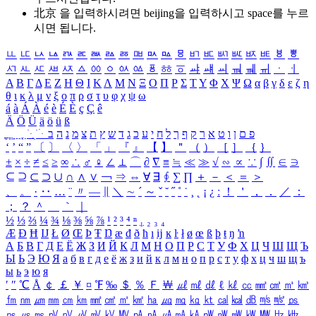
北京 을 입력하시려면
beijing
을 입력하시고 space를 누르
시면 됩니다.
ㅥ
ㅦ
ㅧ
ㅨ
ㅩ
ㅪ
ㅫ
ㅬ
ㅭ
ㅮ
ㅯ
ㅰ
ㅱ
ㅲ
ㅳ
ㅴ
ㅵ
ㅶ
ㅷ
ㅸ
ㅹ
ㅺ
ㅻ
ㅼ
ㅽ
ㅾ
ㅿ
ㆀ
ㆁ
ㆂ
ㆃ
ㆄ
ㆅ
ㆆ
ㆇ
ㆈ
ㆉ
ㆊ
ㆋ
ㆌ
ㆍ
ㆎ
Α
Β
Γ
Δ
Ε
Ζ
Η
Θ
Ι
Κ
Λ
Μ
Ν
Ξ
Ο
Π
Ρ
Σ
Τ
Υ
Φ
Χ
Ψ
Ω
α
β
γ
δ
ε
ζ
η
θ
ι
κ
λ
μ
ν
ξ
ο
π
ρ
σ
τ
υ
φ
χ
ψ
ω
á
à
Á
À
é
è
É
È
ç
Ç
ê
Ä
Ö
Ü
ä
ö
ü
ß
ְ
ֳ
ֲ
ֱ
ָ
ַ
ֵ
ֶ
ִ
ֹ
ּ
ֻ
ׂ
ׁ
ּ
ב
ה
נ
מ
צ
ת
ץ
ש
ד
ג
כ
ע
י
ח
ל
ך
ף
ק
ר
א
ט
ו
ן
ם
פ
‘
’
“
”
〔
〕
〈
〉
「
」
『
』
【
】
＂
（
）
［
］
｛
｝
±
×
÷
≠
≤
≥
∞
∴
♂
♀
∠
⊥
⌒
∂
∇
≡
≒
≪
≫
√
∽
∝
∵
∫
∬
∈
∋
⊆
⊇
⊂
⊃
∪
∩
∧
∨
￢
⇒
⇔
∀
∃
∮
∑
∏
＋
－
＜
＝
＞
、
。
·
‥
…
¨
〃
―
∥
＼
∼
´
～
ˇ
˘
˝
˚
˙
¸
˛
¡
¿
ː
！
＇
，
．
／
：
；
？
＾
＿
｀
｜
½
⅓
⅔
¼
¾
⅛
⅜
⅝
⅞
¹
²
³
⁴
ⁿ
₁
₂
₃
₄
Æ
Ð
Ħ
Ĳ
Ł
Ø
Œ
Þ
Ŧ
Ŋ
æ
đ
ð
ħ
ı
ĳ
ĸ
ŀ
ł
ø
œ
ß
þ
ŧ
ŋ
ŉ
А
Б
В
Г
Д
Е
Ё
Ж
З
И
Й
К
Л
М
Н
О
П
Р
С
Т
У
Ф
Х
Ц
Ч
Ш
Щ
Ъ
Ы
Ь
Э
Ю
Я
а
б
в
г
д
е
ё
ж
з
и
й
к
л
м
н
о
п
р
с
т
у
ф
х
ц
ч
ш
щ
ъ
ы
ь
э
ю
я
′
″
℃
Å
￠
￡
￥
¤
℉
‰
＄
％
Ｆ
￦
㎕
㎖
㎗
ℓ
㎘
㏄
㎣
㎤
㎥
㎦
㎙
㎚
㎛
㎜
㎝
㎞
㎟
㎠
㎡
㎢
㏊
㎍
㎎
㎏
㏏
㎈
㎉
㏈
㎧
㎨
㎰
㎱
㎲
㎳
㎴
㎵
㎶
㎷
㎸
㎹
㎀
㎁
㎂
㎃
㎄
㎺
㎻
㎽
㎾
㎿
㎐
㎑