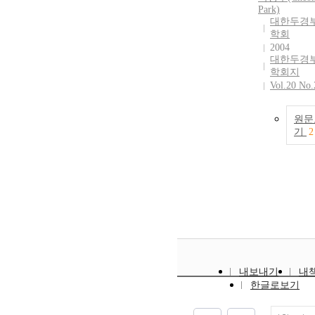
Park)
대한두경
학회
2004
대한두경부
학회지
Vol.20 No.
원문
기
2
내보내기
내
한글로보기