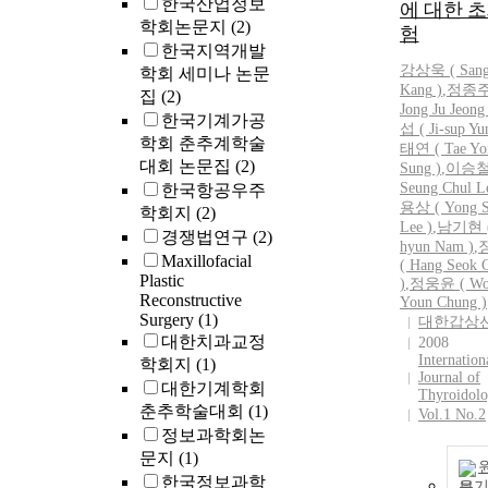
한국산업정보
에 대한 초
학회논문지
(2)
험
한국지역개발
강상욱
(
San
학회 세미나 논문
Kang
)
,
정종주
집
(2)
Jong Ju Jeong
한국기계가공
섭 ( Ji-sup Yu
학회 춘추계학술
태연 ( Tae Yo
대회 논문집
(2)
Sung )
,
이승철
Seung Chul L
한국항공우주
용상 ( Yong
학회지
(2)
Lee )
,
남기현 (
경쟁법연구
(2)
hyun Nam )
,
Maxillofacial
( Hang Seok 
Plastic
)
,
정웅윤 ( Wo
Reconstructive
Youn Chung )
Surgery
(1)
대한갑상
대한치과교정
2008
Internation
학회지
(1)
Journal of
대한기계학회
Thyroidol
춘추학술대회
(1)
Vol.1 No.2
정보과학회논
문지
(1)
한국정보과학
보