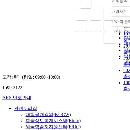
정확도순
내림차순
정
순
10개씩 출
내
인
순
조회
1
연
출
제
2
저
출
발
3
관
출
5
출
고객센터 (평일: 09:00~18:00)
10
1599-3122
출
ARS 번호안내
관련누리집
대학공개강의(KOCW)
학술정보통계시스템(Rinfo)
외국학술지지원센터(FRIC)