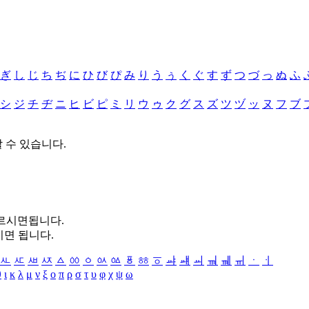
ぎ
し
じ
ち
ぢ
に
ひ
び
ぴ
み
り
う
ぅ
く
ぐ
す
ず
つ
づ
っ
ぬ
ふ
シ
ジ
チ
ヂ
ニ
ヒ
ビ
ピ
ミ
リ
ウ
ゥ
ク
グ
ス
ズ
ツ
ヅ
ッ
ヌ
フ
ブ
할 수 있습니다.
누르시면됩니다.
시면 됩니다.
ㅻ
ㅼ
ㅽ
ㅾ
ㅿ
ㆀ
ㆁ
ㆂ
ㆃ
ㆄ
ㆅ
ㆆ
ㆇ
ㆈ
ㆉ
ㆊ
ㆋ
ㆌ
ㆍ
ㆎ
θ
ι
κ
λ
μ
ν
ξ
ο
π
ρ
σ
τ
υ
φ
χ
ψ
ω