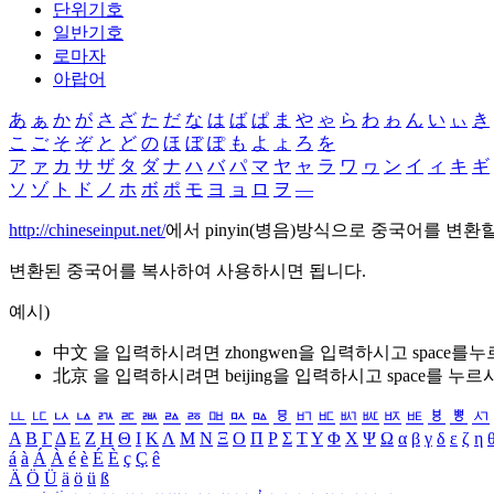
단위기호
일반기호
로마자
아랍어
あ
ぁ
か
が
さ
ざ
た
だ
な
は
ば
ぱ
ま
や
ゃ
ら
わ
ゎ
ん
い
ぃ
き
こ
ご
そ
ぞ
と
ど
の
ほ
ぼ
ぽ
も
よ
ょ
ろ
を
ア
ァ
カ
サ
ザ
タ
ダ
ナ
ハ
バ
パ
マ
ヤ
ャ
ラ
ワ
ヮ
ン
イ
ィ
キ
ギ
ソ
ゾ
ト
ド
ノ
ホ
ボ
ポ
モ
ヨ
ョ
ロ
ヲ
―
http://chineseinput.net/
에서 pinyin(병음)방식으로 중국어를 변환
변환된 중국어를 복사하여 사용하시면 됩니다.
예시)
中文 을 입력하시려면
zhongwen
을 입력하시고 space를
北京 을 입력하시려면
beijing
을 입력하시고 space를 누르
ㅥ
ㅦ
ㅧ
ㅨ
ㅩ
ㅪ
ㅫ
ㅬ
ㅭ
ㅮ
ㅯ
ㅰ
ㅱ
ㅲ
ㅳ
ㅴ
ㅵ
ㅶ
ㅷ
ㅸ
ㅹ
ㅺ
Α
Β
Γ
Δ
Ε
Ζ
Η
Θ
Ι
Κ
Λ
Μ
Ν
Ξ
Ο
Π
Ρ
Σ
Τ
Υ
Φ
Χ
Ψ
Ω
α
β
γ
δ
ε
ζ
η
á
à
Á
À
é
è
É
È
ç
Ç
ê
Ä
Ö
Ü
ä
ö
ü
ß