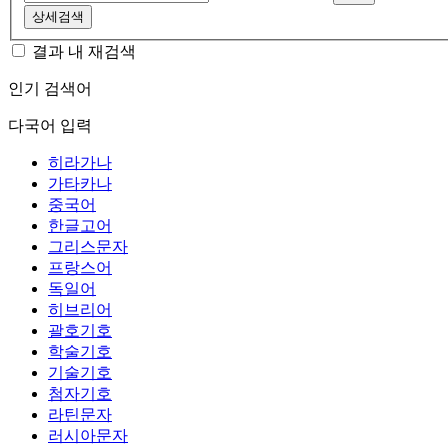
상세검색
결과 내 재검색
인기 검색어
다국어 입력
히라가나
가타카나
중국어
한글고어
그리스문자
프랑스어
독일어
히브리어
괄호기호
학술기호
기술기호
첨자기호
라틴문자
러시아문자