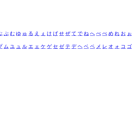
ぶ
ぷ
む
ゆ
ゅ
る
え
ぇ
け
げ
せ
ぜ
て
で
ね
へ
べ
ぺ
め
れ
お
ぉ
プ
ム
ユ
ュ
ル
エ
ェ
ケ
ゲ
セ
ゼ
テ
デ
ヘ
ベ
ペ
メ
レ
オ
ォ
コ
ゴ