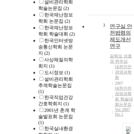
설비관리학회
학술논문집
(2)
한국재난정보
학회 논문집
(2)
3
연구실 안
한국재난정보
전법령의
학회 학술대회
(2)
제도개선
한국인터넷방
연구
송통신학회 논문
지
(2)
갈원모
,
성호
사상체질의학
경
,
한우섭
회지
(1)
대한안전
도시정보
(1)
경영과학
회
설비관리학회
2007
추계학술논문집
대한안전
(1)
경영과학
한국직업건강
회 학술대
간호학회지
(1)
회논문집
Vol.2007
2001년 춘계 학
No.1
술발표회 논문집
(1)
한국실내환경
원