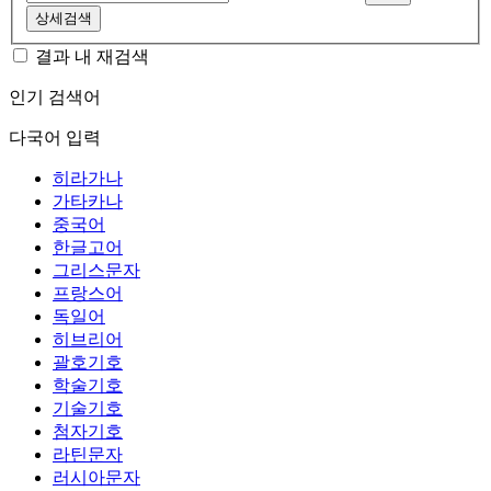
상세검색
결과 내 재검색
인기 검색어
다국어 입력
히라가나
가타카나
중국어
한글고어
그리스문자
프랑스어
독일어
히브리어
괄호기호
학술기호
기술기호
첨자기호
라틴문자
러시아문자