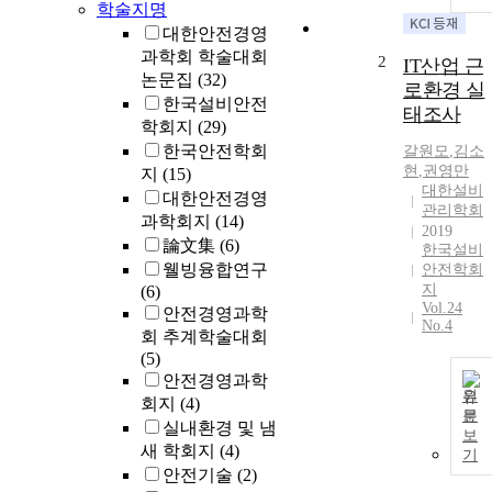
학술지명
대한안전경영
과학회 학술대회
2
IT산업 근
논문집
(32)
로환경 실
한국설비안전
태조사
학회지
(29)
한국안전학회
갈원모
,
김소
현
,
권영만
지
(15)
대한설비
대한안전경영
관리학회
과학회지
(14)
2019
論文集
(6)
한국설비
웰빙융합연구
안전학회
지
(6)
Vol.24
안전경영과학
No.4
회 추계학술대회
(5)
안전경영과학
원
회지
(4)
문
실내환경 및 냄
보
새 학회지
(4)
기
안전기술
(2)