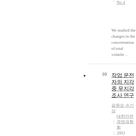
No.4
We studied the
changes in the
concentration
of total
volatile
organic
compounds
generated in
10
작업 운전
newly-built
자의 지각
schools(five
중 무지각
kindergarten
조사 연구
schools, two
primary
갈원모
,
손기
schools, three
상
middle
대한안전
schools, one
경영과학
high school)
회
2003
by the bake-