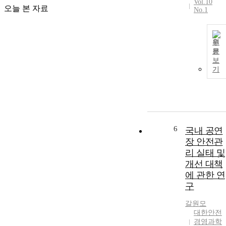
Vol.10
오늘 본 자료
No.1
원
문
보
기
6
국내 공연
장 안전관
리 실태 및
개선 대책
에 관한 연
구
갈원모
대한안전
경영과학