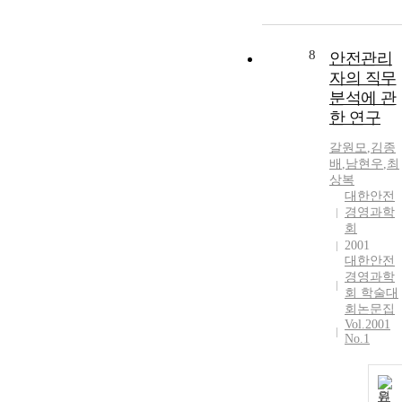
8
안전관리
자의 직무
분석에 관
한 연구
갈원모
,
김종
배
,
남현우
,
최
상복
대한안전
경영과학
회
2001
대한안전
경영과학
회 학술대
회논문집
Vol.2001
No.1
원