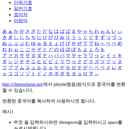
단위기호
일반기호
로마자
아랍어
あ
ぁ
か
が
さ
ざ
た
だ
な
は
ば
ぱ
ま
や
ゃ
ら
わ
ゎ
ん
い
ぃ
き
ぎ
し
じ
ち
ぢ
に
ひ
び
ぴ
み
り
う
ぅ
く
ぐ
す
ず
つ
づ
っ
ぬ
ふ
ぶ
ぷ
む
ゆ
ゅ
る
え
ぇ
け
げ
せ
ぜ
て
で
ね
へ
べ
ぺ
め
れ
お
ぉ
こ
ご
そ
ぞ
と
ど
の
ほ
ぼ
ぽ
も
よ
ょ
ろ
を
ア
ァ
カ
サ
ザ
タ
ダ
ナ
ハ
バ
パ
マ
ヤ
ャ
ラ
ワ
ヮ
ン
イ
ィ
キ
ギ
シ
ジ
チ
ヂ
ニ
ヒ
ビ
ピ
ミ
リ
ウ
ゥ
ク
グ
ス
ズ
ツ
ヅ
ッ
ヌ
フ
ブ
プ
ム
ユ
ュ
ル
エ
ェ
ケ
ゲ
セ
ゼ
テ
デ
ヘ
ベ
ペ
メ
レ
オ
ォ
コ
ゴ
ソ
ゾ
ト
ド
ノ
ホ
ボ
ポ
モ
ヨ
ョ
ロ
ヲ
―
http://chineseinput.net/
에서 pinyin(병음)방식으로 중국어를 변환
할 수 있습니다.
변환된 중국어를 복사하여 사용하시면 됩니다.
예시)
中文 을 입력하시려면
zhongwen
을 입력하시고 space를
누르시면됩니다.