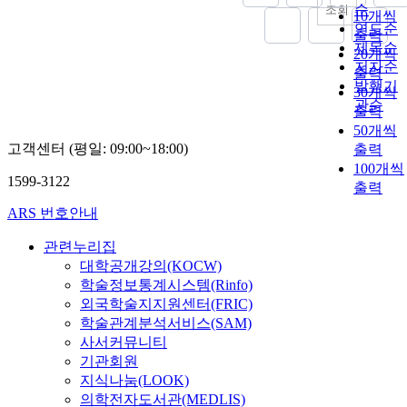
ventilation
순
조회
10개씩
method.
연도순
출력
Therefore, we
제목순
20개씩
determined
저자순
출력
that it is
발행기
30개씩
appropriate to
관순
출력
apply both
50개씩
thebake-out
고객센터 (평일: 09:00~18:00)
and ventilatio
출력
methods in the
100개씩
1599-3122
case of newly-
출력
built schools.
ARS 번호안내
관련누리집
대학공개강의(KOCW)
학술정보통계시스템(Rinfo)
외국학술지지원센터(FRIC)
학술관계분석서비스(SAM)
사서커뮤니티
기관회원
지식나눔(LOOK)
의학전자도서관(MEDLIS)