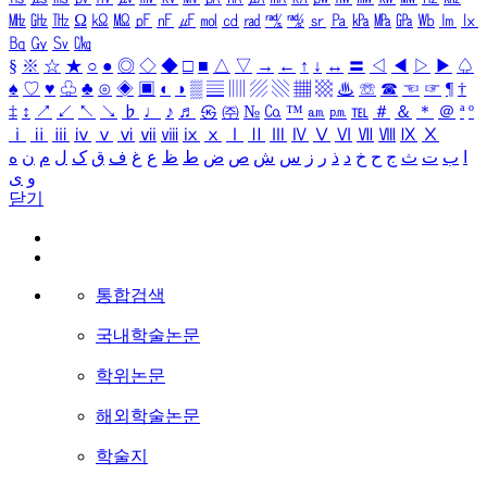
㎒
㎓
㎔
Ω
㏀
㏁
㎊
㎋
㎌
㏖
㏅
㎭
㎮
㎯
㏛
㎩
㎪
㎫
㎬
㏝
㏐
㏓
㏃
㏉
㏜
㏆
§
※
☆
★
○
●
◎
◇
◆
□
■
△
▽
→
←
↑
↓
↔
〓
◁
◀
▷
▶
♤
♠
♡
♥
♧
♣
⊙
◈
▣
◐
◑
▒
▤
▥
▨
▧
▦
▩
♨
☏
☎
☜
☞
¶
†
‡
↕
↗
↙
↖
↘
♭
♩
♪
♬
㉿
㈜
№
㏇
™
㏂
㏘
℡
＃
＆
＊
＠
ª
º
ⅰ
ⅱ
ⅲ
ⅳ
ⅴ
ⅵ
ⅶ
ⅷ
ⅸ
ⅹ
Ⅰ
Ⅱ
Ⅲ
Ⅳ
Ⅴ
Ⅵ
Ⅶ
Ⅷ
Ⅸ
Ⅹ
ا
ب
ت
ث
ج
ح
خ
د
ذ
ر
ز
س
ش
ص
ض
ط
ظ
ع
غ
ف
ق
ک
ل
م
ن
ه
و
ی
닫기
통합검색
국내학술논문
학위논문
해외학술논문
학술지