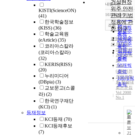
건설현장
내림차순
정확도
위주 안전
KISTI(ScienceON)
순
10개씩 출력
관리 기법
(41)
내림차
인기도
적용에 관
한국학술정보
순
조회
10개씩
(KISS)
(36)
한 연구
연도순
출력
학술교육원
제목순
갈원모
,
손기
(eArticle)
(35)
20개씩
저자순
상
,
채준석
코리아스칼라
출력
대한안전
발행기
(코리아스칼라)
30개씩
경영과학
관순
(32)
출력
회
KERIS(RISS)
50개씩
2000
(20)
대한안전
출력
누리미디어
경영과학
100개씩
(DBpia)
(3)
회 학술대
출력
교보문고(스콜
회논문집
Vol.2000
라)
(2)
No.1
한국연구재단
(KCI)
(1)
등재정보
원
KCI등재
(70)
문
KCI등재후보
보
(7)
기