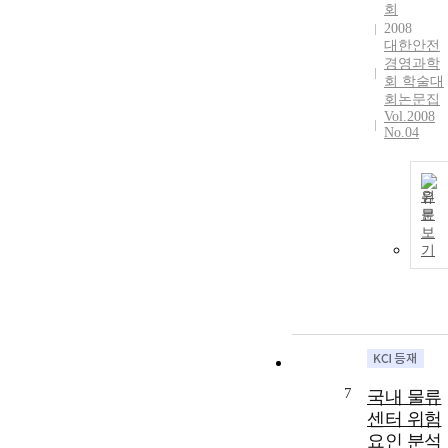
회
2008
대한안전
경영과학
회 학술대
회논문집
Vol.2008
No.04
원
문
보
기
7
국내 물류
센터 위험
요인 분석