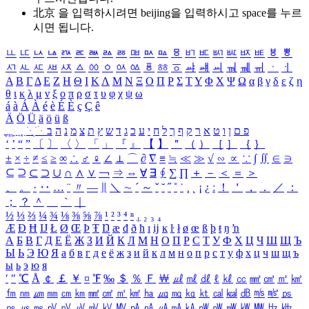
北京 을 입력하시려면
beijing
을 입력하시고 space를 누르
시면 됩니다.
ㅥ
ㅦ
ㅧ
ㅨ
ㅩ
ㅪ
ㅫ
ㅬ
ㅭ
ㅮ
ㅯ
ㅰ
ㅱ
ㅲ
ㅳ
ㅴ
ㅵ
ㅶ
ㅷ
ㅸ
ㅹ
ㅺ
ㅻ
ㅼ
ㅽ
ㅾ
ㅿ
ㆀ
ㆁ
ㆂ
ㆃ
ㆄ
ㆅ
ㆆ
ㆇ
ㆈ
ㆉ
ㆊ
ㆋ
ㆌ
ㆍ
ㆎ
Α
Β
Γ
Δ
Ε
Ζ
Η
Θ
Ι
Κ
Λ
Μ
Ν
Ξ
Ο
Π
Ρ
Σ
Τ
Υ
Φ
Χ
Ψ
Ω
α
β
γ
δ
ε
ζ
η
θ
ι
κ
λ
μ
ν
ξ
ο
π
ρ
σ
τ
υ
φ
χ
ψ
ω
á
à
Á
À
é
è
É
È
ç
Ç
ê
Ä
Ö
Ü
ä
ö
ü
ß
ְ
ֳ
ֲ
ֱ
ָ
ַ
ֵ
ֶ
ִ
ֹ
ּ
ֻ
ׂ
ׁ
ּ
ב
ה
נ
מ
צ
ת
ץ
ש
ד
ג
כ
ע
י
ח
ל
ך
ף
ק
ר
א
ט
ו
ן
ם
פ
‘
’
“
”
〔
〕
〈
〉
「
」
『
』
【
】
＂
（
）
［
］
｛
｝
±
×
÷
≠
≤
≥
∞
∴
♂
♀
∠
⊥
⌒
∂
∇
≡
≒
≪
≫
√
∽
∝
∵
∫
∬
∈
∋
⊆
⊇
⊂
⊃
∪
∩
∧
∨
￢
⇒
⇔
∀
∃
∮
∑
∏
＋
－
＜
＝
＞
、
。
·
‥
…
¨
〃
―
∥
＼
∼
´
～
ˇ
˘
˝
˚
˙
¸
˛
¡
¿
ː
！
＇
，
．
／
：
；
？
＾
＿
｀
｜
½
⅓
⅔
¼
¾
⅛
⅜
⅝
⅞
¹
²
³
⁴
ⁿ
₁
₂
₃
₄
Æ
Ð
Ħ
Ĳ
Ł
Ø
Œ
Þ
Ŧ
Ŋ
æ
đ
ð
ħ
ı
ĳ
ĸ
ŀ
ł
ø
œ
ß
þ
ŧ
ŋ
ŉ
А
Б
В
Г
Д
Е
Ё
Ж
З
И
Й
К
Л
М
Н
О
П
Р
С
Т
У
Ф
Х
Ц
Ч
Ш
Щ
Ъ
Ы
Ь
Э
Ю
Я
а
б
в
г
д
е
ё
ж
з
и
й
к
л
м
н
о
п
р
с
т
у
ф
х
ц
ч
ш
щ
ъ
ы
ь
э
ю
я
′
″
℃
Å
￠
￡
￥
¤
℉
‰
＄
％
Ｆ
￦
㎕
㎖
㎗
ℓ
㎘
㏄
㎣
㎤
㎥
㎦
㎙
㎚
㎛
㎜
㎝
㎞
㎟
㎠
㎡
㎢
㏊
㎍
㎎
㎏
㏏
㎈
㎉
㏈
㎧
㎨
㎰
㎱
㎲
㎳
㎴
㎵
㎶
㎷
㎸
㎹
㎀
㎁
㎂
㎃
㎄
㎺
㎻
㎽
㎾
㎿
㎐
㎑