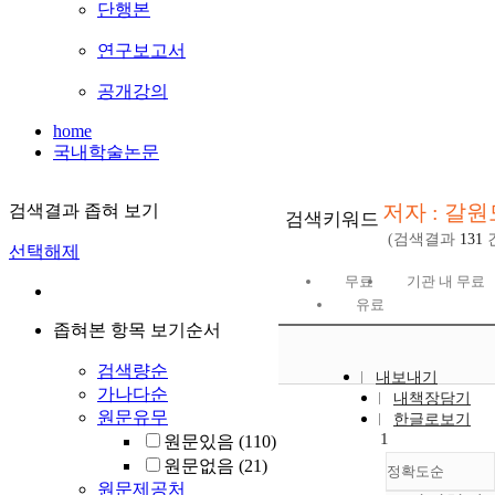
단행본
연구보고서
공개강의
home
국내학술논문
저자 : 갈원
검색결과 좁혀 보기
검색키워드
(검색결과
131
선택해제
무료
기관 내 무료
유료
좁혀본 항목 보기순서
검색량순
내보내기
가나다순
내책장담기
원문유무
한글로보기
1
원문있음
(110)
원문없음
(21)
정확도순
원문제공처