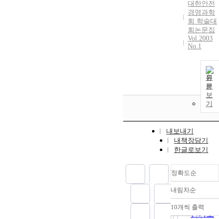
대한안전
out.
경영과학
Sampleswere
회 학술대
collected in
회논문집
classrooms. By
Vol.2003
using the bake
No.1
out technique
the removal
efficiency of
원
total volatile
문
organiccompo
보
unds was
기
89.1%
(maximum)
내보내기
and 27.5%
내책장담기
(minimum). B
한글로보기
using this
bake-out
technique the
정확도순
removal
내림차순
efficiencywas
정확도
42.5% greater
순
10개씩 출력
내림차
than the
인기도