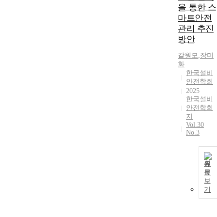
을 통한 스
마트안전
관리 추진
방안
갈원모
,
장미
화
한국설비
안전학회
2025
한국설비
안전학회
지
Vol.30
No.3
원
문
보
기