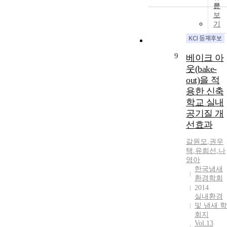
문
보
기
9
베이크 아
웃(bake-
out)을 적
용한 신축
학교 실내
공기질 개
선효과
갈원모
,
권우
택
,
유희선
,
나
영아
한국냄새
환경학회
2014
실내환경
및 냄새 학
회지
Vol.13