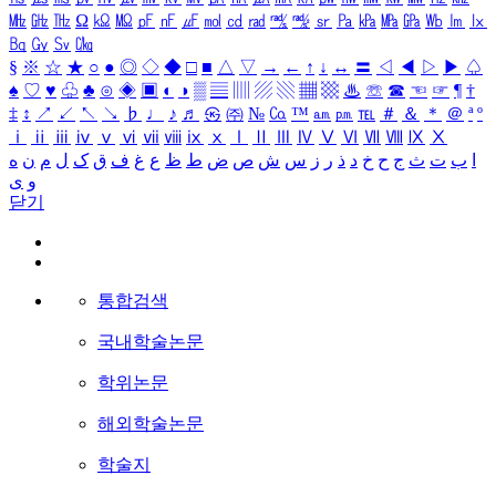
㎒
㎓
㎔
Ω
㏀
㏁
㎊
㎋
㎌
㏖
㏅
㎭
㎮
㎯
㏛
㎩
㎪
㎫
㎬
㏝
㏐
㏓
㏃
㏉
㏜
㏆
§
※
☆
★
○
●
◎
◇
◆
□
■
△
▽
→
←
↑
↓
↔
〓
◁
◀
▷
▶
♤
♠
♡
♥
♧
♣
⊙
◈
▣
◐
◑
▒
▤
▥
▨
▧
▦
▩
♨
☏
☎
☜
☞
¶
†
‡
↕
↗
↙
↖
↘
♭
♩
♪
♬
㉿
㈜
№
㏇
™
㏂
㏘
℡
＃
＆
＊
＠
ª
º
ⅰ
ⅱ
ⅲ
ⅳ
ⅴ
ⅵ
ⅶ
ⅷ
ⅸ
ⅹ
Ⅰ
Ⅱ
Ⅲ
Ⅳ
Ⅴ
Ⅵ
Ⅶ
Ⅷ
Ⅸ
Ⅹ
ا
ب
ت
ث
ج
ح
خ
د
ذ
ر
ز
س
ش
ص
ض
ط
ظ
ع
غ
ف
ق
ک
ل
م
ن
ه
و
ی
닫기
통합검색
국내학술논문
학위논문
해외학술논문
학술지