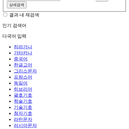
상세검색
결과 내 재검색
인기 검색어
다국어 입력
히라가나
가타카나
중국어
한글고어
그리스문자
프랑스어
독일어
히브리어
괄호기호
학술기호
기술기호
첨자기호
라틴문자
러시아문자