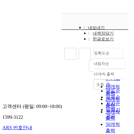
e
r
a
l
내보내기
t
내책장담기
u
한글로보기
b
a
정확도순
l
p
내림차순
정확도
r
e
순
10개씩 출력
내림차순
g
인기도
n
순
조회
10개씩
a
연도순
출력
n
제목순
20개씩
c
저자순
출력
고객센터 (평일: 09:00~18:00)
y
발행기
30개씩
,
관순
1599-3122
출력
o
50개씩
n
ARS 번호안내
출력
e