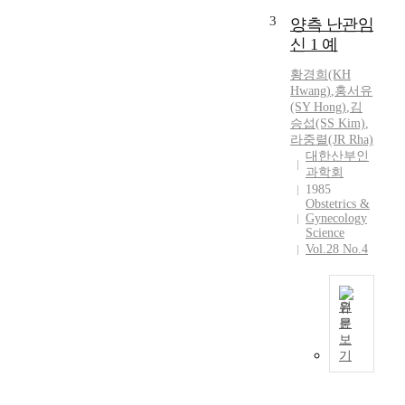
3
양측 난관임
신 1 예
황경희(KH
Hwang)
,
홍서유
(SY Hong)
,
김
승섭(SS Kim)
,
라중렬
(JR Rha)
대한산부인
과학회
1985
Obstetrics &
Gynecology
Science
Vol.28 No.4
원
문
B
보
i
기
l
a
t