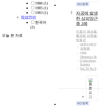
1986
(1)
1985
(1)
2
1983
(1)
자궁에 발생
작성언어
한 상피양근
한국어
종 2례
(2)
이효선
,
최승필
,
오늘 본 자료
황경희
,
라중렬
,
박용균
대한산부인
과학회
1986
Obstetrics &
Gynecology
Science
Vol.29 No.9
원
문
보
기