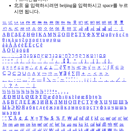
北京 을 입력하시려면
beijing
을 입력하시고 space를 누르
시면 됩니다.
ㅥ
ㅦ
ㅧ
ㅨ
ㅩ
ㅪ
ㅫ
ㅬ
ㅭ
ㅮ
ㅯ
ㅰ
ㅱ
ㅲ
ㅳ
ㅴ
ㅵ
ㅶ
ㅷ
ㅸ
ㅹ
ㅺ
ㅻ
ㅼ
ㅽ
ㅾ
ㅿ
ㆀ
ㆁ
ㆂ
ㆃ
ㆄ
ㆅ
ㆆ
ㆇ
ㆈ
ㆉ
ㆊ
ㆋ
ㆌ
ㆍ
ㆎ
Α
Β
Γ
Δ
Ε
Ζ
Η
Θ
Ι
Κ
Λ
Μ
Ν
Ξ
Ο
Π
Ρ
Σ
Τ
Υ
Φ
Χ
Ψ
Ω
α
β
γ
δ
ε
ζ
η
θ
ι
κ
λ
μ
ν
ξ
ο
π
ρ
σ
τ
υ
φ
χ
ψ
ω
á
à
Á
À
é
è
É
È
ç
Ç
ê
Ä
Ö
Ü
ä
ö
ü
ß
ְ
ֳ
ֲ
ֱ
ָ
ַ
ֵ
ֶ
ִ
ֹ
ּ
ֻ
ׂ
ׁ
ּ
ב
ה
נ
מ
צ
ת
ץ
ש
ד
ג
כ
ע
י
ח
ל
ך
ף
ק
ר
א
ט
ו
ן
ם
פ
‘
’
“
”
〔
〕
〈
〉
「
」
『
』
【
】
＂
（
）
［
］
｛
｝
±
×
÷
≠
≤
≥
∞
∴
♂
♀
∠
⊥
⌒
∂
∇
≡
≒
≪
≫
√
∽
∝
∵
∫
∬
∈
∋
⊆
⊇
⊂
⊃
∪
∩
∧
∨
￢
⇒
⇔
∀
∃
∮
∑
∏
＋
－
＜
＝
＞
、
。
·
‥
…
¨
〃
―
∥
＼
∼
´
～
ˇ
˘
˝
˚
˙
¸
˛
¡
¿
ː
！
＇
，
．
／
：
；
？
＾
＿
｀
｜
½
⅓
⅔
¼
¾
⅛
⅜
⅝
⅞
¹
²
³
⁴
ⁿ
₁
₂
₃
₄
Æ
Ð
Ħ
Ĳ
Ł
Ø
Œ
Þ
Ŧ
Ŋ
æ
đ
ð
ħ
ı
ĳ
ĸ
ŀ
ł
ø
œ
ß
þ
ŧ
ŋ
ŉ
А
Б
В
Г
Д
Е
Ё
Ж
З
И
Й
К
Л
М
Н
О
П
Р
С
Т
У
Ф
Х
Ц
Ч
Ш
Щ
Ъ
Ы
Ь
Э
Ю
Я
а
б
в
г
д
е
ё
ж
з
и
й
к
л
м
н
о
п
р
с
т
у
ф
х
ц
ч
ш
щ
ъ
ы
ь
э
ю
я
′
″
℃
Å
￠
￡
￥
¤
℉
‰
＄
％
Ｆ
￦
㎕
㎖
㎗
ℓ
㎘
㏄
㎣
㎤
㎥
㎦
㎙
㎚
㎛
㎜
㎝
㎞
㎟
㎠
㎡
㎢
㏊
㎍
㎎
㎏
㏏
㎈
㎉
㏈
㎧
㎨
㎰
㎱
㎲
㎳
㎴
㎵
㎶
㎷
㎸
㎹
㎀
㎁
㎂
㎃
㎄
㎺
㎻
㎽
㎾
㎿
㎐
㎑