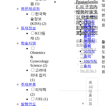
로
Prostaglandin
내림차순
음
(1)
정확도
많
E₂의 子宮內
원문제공처
순
이
10개씩 출력
投與가 家兎
내림차순
한국학
인기도
본
의 卵集機能
술정보
순
조회
자
10개씩
에 미치는
(KISS)
(2)
연도순
료
출력
影響에 關한
등재정보
제목순
20개씩
實驗的 硏究
KCI등
저자순
출력
재
(2)
발행기
崔鏡淑
,
羅重烈
,
30개씩
활
학술지명
관순
李壽鍾
출력
용
고려대학교
50개씩
도
Obstetrics
의과대학
출력
높
&
1983
Gynecology
100개씩
은
고려대 의대
Science
(2)
출력
자
잡지
고려대
Vol.20 No.3
료
의대 잡지
(1)
복
주제분류
사/
의약학
대
(2)
출
기타
(1)
신
청
발행연도