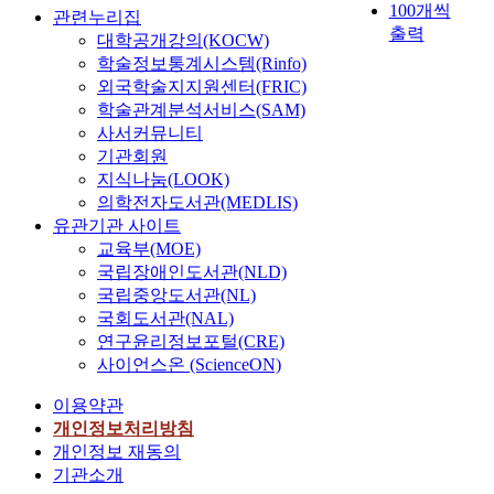
100개씩
o
관련누리집
출력
f
대학공개강의(KOCW)
t
학술정보통계시스템(Rinfo)
h
외국학술지지원센터(FRIC)
e
학술관계분석서비스(SAM)
r
사서커뮤니티
a
기관회원
r
지식나눔(LOOK)
e
의학전자도서관(MEDLIS)
s
유관기관 사이트
t
교육부(MOE)
f
국립장애인도서관(NLD)
o
국립중앙도서관(NL)
r
국회도서관(NAL)
m
연구윤리정보포털(CRE)
o
사이언스온 (ScienceON)
f
e
이용약관
c
개인정보처리방침
t
개인정보 재동의
o
기관소개
p