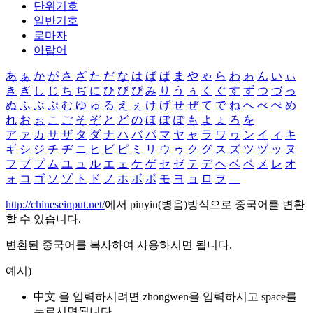
단위기호
일반기호
로마자
아랍어
あ
ぁ
か
が
さ
ざ
た
だ
な
は
ば
ぱ
ま
や
ゃ
ら
わ
ゎ
ん
い
ぃ
き
ぎ
し
じ
ち
ぢ
に
ひ
び
ぴ
み
り
う
ぅ
く
ぐ
す
ず
つ
づ
っ
ぬ
ふ
ぶ
ぷ
む
ゆ
ゅ
る
え
ぇ
け
げ
せ
ぜ
て
で
ね
へ
べ
ぺ
め
れ
お
ぉ
こ
ご
そ
ぞ
と
ど
の
ほ
ぼ
ぽ
も
よ
ょ
ろ
を
ア
ァ
カ
サ
ザ
タ
ダ
ナ
ハ
バ
パ
マ
ヤ
ャ
ラ
ワ
ヮ
ン
イ
ィ
キ
ギ
シ
ジ
チ
ヂ
ニ
ヒ
ビ
ピ
ミ
リ
ウ
ゥ
ク
グ
ス
ズ
ツ
ヅ
ッ
ヌ
フ
ブ
プ
ム
ユ
ュ
ル
エ
ェ
ケ
ゲ
セ
ゼ
テ
デ
ヘ
ベ
ペ
メ
レ
オ
ォ
コ
ゴ
ソ
ゾ
ト
ド
ノ
ホ
ボ
ポ
モ
ヨ
ョ
ロ
ヲ
―
http://chineseinput.net/
에서 pinyin(병음)방식으로 중국어를 변환
할 수 있습니다.
변환된 중국어를 복사하여 사용하시면 됩니다.
예시)
中文 을 입력하시려면
zhongwen
을 입력하시고 space를
누르시면됩니다.