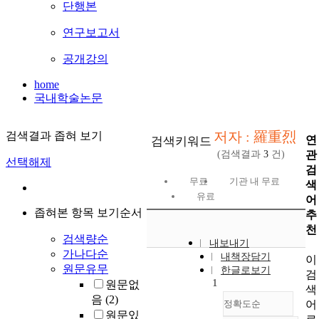
단행본
연구보고서
공개강의
home
국내학술논문
저자 : 羅重烈
검색결과 좁혀 보기
연
검색키워드
관
(검색결과
3
건)
선택해제
검
무료
기관 내 무료
색
유료
어
좁혀본 항목 보기순서
추
천
검색량순
내보내기
가나다순
내책장담기
이
원문유무
한글로보기
검
1
원문없
색
음
(2)
어
정확도순
원문있