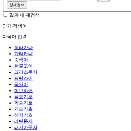
상세검색
결과 내 재검색
인기 검색어
다국어 입력
히라가나
가타카나
중국어
한글고어
그리스문자
프랑스어
독일어
히브리어
괄호기호
학술기호
기술기호
첨자기호
라틴문자
러시아문자