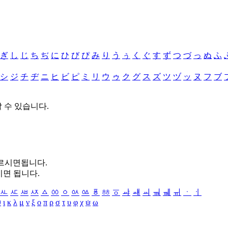
ぎ
し
じ
ち
ぢ
に
ひ
び
ぴ
み
り
う
ぅ
く
ぐ
す
ず
つ
づ
っ
ぬ
ふ
シ
ジ
チ
ヂ
ニ
ヒ
ビ
ピ
ミ
リ
ウ
ゥ
ク
グ
ス
ズ
ツ
ヅ
ッ
ヌ
フ
ブ
할 수 있습니다.
누르시면됩니다.
시면 됩니다.
ㅻ
ㅼ
ㅽ
ㅾ
ㅿ
ㆀ
ㆁ
ㆂ
ㆃ
ㆄ
ㆅ
ㆆ
ㆇ
ㆈ
ㆉ
ㆊ
ㆋ
ㆌ
ㆍ
ㆎ
θ
ι
κ
λ
μ
ν
ξ
ο
π
ρ
σ
τ
υ
φ
χ
ψ
ω