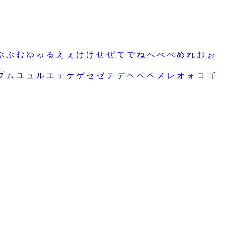
ぶ
ぷ
む
ゆ
ゅ
る
え
ぇ
け
げ
せ
ぜ
て
で
ね
へ
べ
ぺ
め
れ
お
ぉ
プ
ム
ユ
ュ
ル
エ
ェ
ケ
ゲ
セ
ゼ
テ
デ
ヘ
ベ
ペ
メ
レ
オ
ォ
コ
ゴ