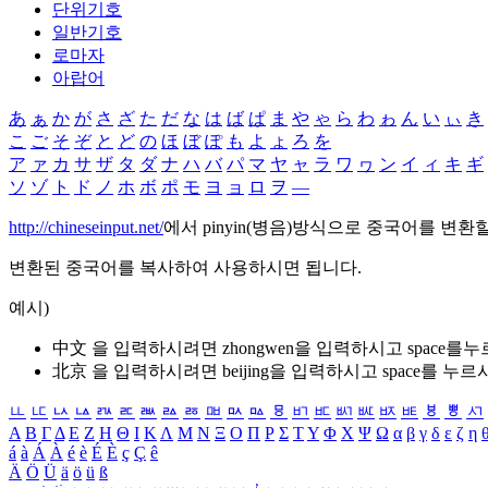
단위기호
일반기호
로마자
아랍어
あ
ぁ
か
が
さ
ざ
た
だ
な
は
ば
ぱ
ま
や
ゃ
ら
わ
ゎ
ん
い
ぃ
き
こ
ご
そ
ぞ
と
ど
の
ほ
ぼ
ぽ
も
よ
ょ
ろ
を
ア
ァ
カ
サ
ザ
タ
ダ
ナ
ハ
バ
パ
マ
ヤ
ャ
ラ
ワ
ヮ
ン
イ
ィ
キ
ギ
ソ
ゾ
ト
ド
ノ
ホ
ボ
ポ
モ
ヨ
ョ
ロ
ヲ
―
http://chineseinput.net/
에서 pinyin(병음)방식으로 중국어를 변환
변환된 중국어를 복사하여 사용하시면 됩니다.
예시)
中文 을 입력하시려면
zhongwen
을 입력하시고 space를
北京 을 입력하시려면
beijing
을 입력하시고 space를 누르
ㅥ
ㅦ
ㅧ
ㅨ
ㅩ
ㅪ
ㅫ
ㅬ
ㅭ
ㅮ
ㅯ
ㅰ
ㅱ
ㅲ
ㅳ
ㅴ
ㅵ
ㅶ
ㅷ
ㅸ
ㅹ
ㅺ
Α
Β
Γ
Δ
Ε
Ζ
Η
Θ
Ι
Κ
Λ
Μ
Ν
Ξ
Ο
Π
Ρ
Σ
Τ
Υ
Φ
Χ
Ψ
Ω
α
β
γ
δ
ε
ζ
η
á
à
Á
À
é
è
É
È
ç
Ç
ê
Ä
Ö
Ü
ä
ö
ü
ß