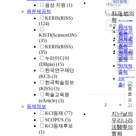
내림차순
음성 지원
(1)
정확도
원문제공처
1
순
치과 법의
10개씩 출력
내림차
KERIS(RISS)
인기도
학
(124)
순
조회
10개씩
문국진
연도순
출력
KISTI(ScienceON)
대한구강
제목순
20개씩
(35)
보건학회
저자순
KERIS(RISS)
출력
1967
발행기
(35)
大韓口腔
30개씩
관순
누리미디어
保健學會
출력
誌
(DBpia)
(15)
50개씩
Vol.1 No.1
한국연구재단
출력
(KCI)
(3)
100개씩
한국학술정보
출력
(KISS)
(3)
원
문
학술교육원
보
(eArticle)
(3)
2
기
등재정보
KCI등재
(77)
지난날의
SCOPUS
(5)
우리나라
KCI등재후보
法醫學의
(1)
實相