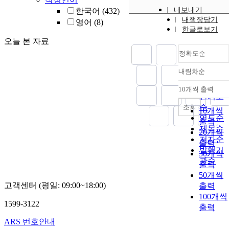
내보내기
한국어
(432)
내책장담기
영어
(8)
한글로보기
오늘 본 자료
정확도순
내림차순
정확도
순
10개씩 출력
내림차
인기도
순
조회
10개씩
연도순
출력
제목순
20개씩
저자순
출력
발행기
30개씩
관순
출력
50개씩
고객센터 (평일: 09:00~18:00)
출력
100개씩
1599-3122
출력
ARS 번호안내