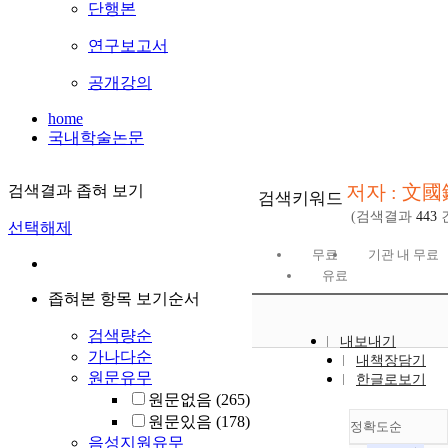
단행본
연구보고서
공개강의
home
국내학술논문
저자 : 文國
검색결과 좁혀 보기
검색키워드
(검색결과
443
선택해제
무료
기관 내 무료
유료
좁혀본 항목 보기순서
검색량순
내보내기
가나다순
내책장담기
원문유무
한글로보기
원문없음
(265)
원문있음
(178)
정확도순
음성지원유무