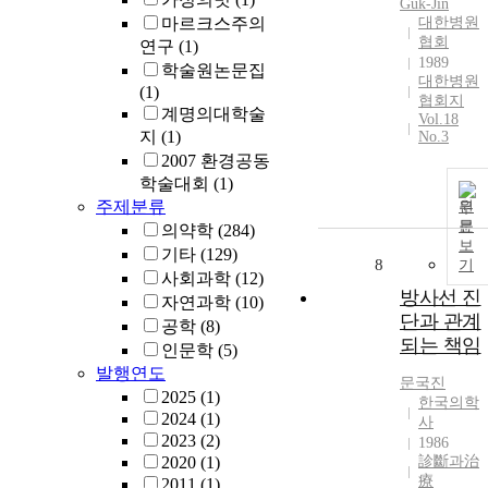
Guk-Jin
마르크스주의
대한병원
협회
연구
(1)
1989
학술원논문집
대한병원
(1)
협회지
계명의대학술
Vol.18
지
(1)
No.3
2007 환경공동
학술대회
(1)
주제분류
원
문
의약학
(284)
보
기타
(129)
8
기
사회과학
(12)
방사선 진
자연과학
(10)
단과 관계
공학
(8)
되는 책임
인문학
(5)
발행연도
문국진
2025
(1)
한국의학
2024
(1)
사
2023
(2)
1986
2020
(1)
診斷과治
療
2011
(1)