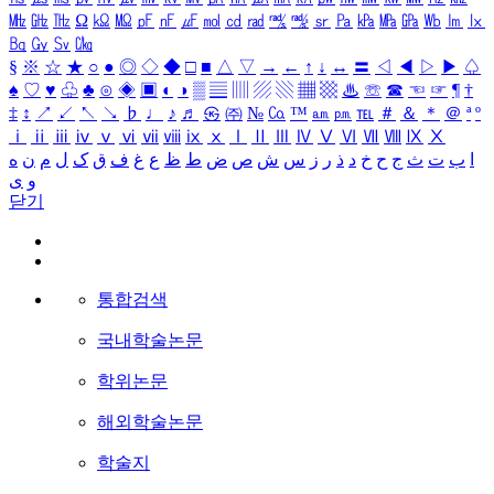
㎒
㎓
㎔
Ω
㏀
㏁
㎊
㎋
㎌
㏖
㏅
㎭
㎮
㎯
㏛
㎩
㎪
㎫
㎬
㏝
㏐
㏓
㏃
㏉
㏜
㏆
§
※
☆
★
○
●
◎
◇
◆
□
■
△
▽
→
←
↑
↓
↔
〓
◁
◀
▷
▶
♤
♠
♡
♥
♧
♣
⊙
◈
▣
◐
◑
▒
▤
▥
▨
▧
▦
▩
♨
☏
☎
☜
☞
¶
†
‡
↕
↗
↙
↖
↘
♭
♩
♪
♬
㉿
㈜
№
㏇
™
㏂
㏘
℡
＃
＆
＊
＠
ª
º
ⅰ
ⅱ
ⅲ
ⅳ
ⅴ
ⅵ
ⅶ
ⅷ
ⅸ
ⅹ
Ⅰ
Ⅱ
Ⅲ
Ⅳ
Ⅴ
Ⅵ
Ⅶ
Ⅷ
Ⅸ
Ⅹ
ا
ب
ت
ث
ج
ح
خ
د
ذ
ر
ز
س
ش
ص
ض
ط
ظ
ع
غ
ف
ق
ک
ل
م
ن
ه
و
ی
닫기
통합검색
국내학술논문
학위논문
해외학술논문
학술지