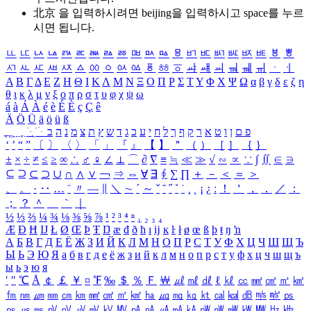
北京 을 입력하시려면
beijing
을 입력하시고 space를 누르
시면 됩니다.
ㅥ
ㅦ
ㅧ
ㅨ
ㅩ
ㅪ
ㅫ
ㅬ
ㅭ
ㅮ
ㅯ
ㅰ
ㅱ
ㅲ
ㅳ
ㅴ
ㅵ
ㅶ
ㅷ
ㅸ
ㅹ
ㅺ
ㅻ
ㅼ
ㅽ
ㅾ
ㅿ
ㆀ
ㆁ
ㆂ
ㆃ
ㆄ
ㆅ
ㆆ
ㆇ
ㆈ
ㆉ
ㆊ
ㆋ
ㆌ
ㆍ
ㆎ
Α
Β
Γ
Δ
Ε
Ζ
Η
Θ
Ι
Κ
Λ
Μ
Ν
Ξ
Ο
Π
Ρ
Σ
Τ
Υ
Φ
Χ
Ψ
Ω
α
β
γ
δ
ε
ζ
η
θ
ι
κ
λ
μ
ν
ξ
ο
π
ρ
σ
τ
υ
φ
χ
ψ
ω
á
à
Á
À
é
è
É
È
ç
Ç
ê
Ä
Ö
Ü
ä
ö
ü
ß
ְ
ֳ
ֲ
ֱ
ָ
ַ
ֵ
ֶ
ִ
ֹ
ּ
ֻ
ׂ
ׁ
ּ
ב
ה
נ
מ
צ
ת
ץ
ש
ד
ג
כ
ע
י
ח
ל
ך
ף
ק
ר
א
ט
ו
ן
ם
פ
‘
’
“
”
〔
〕
〈
〉
「
」
『
』
【
】
＂
（
）
［
］
｛
｝
±
×
÷
≠
≤
≥
∞
∴
♂
♀
∠
⊥
⌒
∂
∇
≡
≒
≪
≫
√
∽
∝
∵
∫
∬
∈
∋
⊆
⊇
⊂
⊃
∪
∩
∧
∨
￢
⇒
⇔
∀
∃
∮
∑
∏
＋
－
＜
＝
＞
、
。
·
‥
…
¨
〃
―
∥
＼
∼
´
～
ˇ
˘
˝
˚
˙
¸
˛
¡
¿
ː
！
＇
，
．
／
：
；
？
＾
＿
｀
｜
½
⅓
⅔
¼
¾
⅛
⅜
⅝
⅞
¹
²
³
⁴
ⁿ
₁
₂
₃
₄
Æ
Ð
Ħ
Ĳ
Ł
Ø
Œ
Þ
Ŧ
Ŋ
æ
đ
ð
ħ
ı
ĳ
ĸ
ŀ
ł
ø
œ
ß
þ
ŧ
ŋ
ŉ
А
Б
В
Г
Д
Е
Ё
Ж
З
И
Й
К
Л
М
Н
О
П
Р
С
Т
У
Ф
Х
Ц
Ч
Ш
Щ
Ъ
Ы
Ь
Э
Ю
Я
а
б
в
г
д
е
ё
ж
з
и
й
к
л
м
н
о
п
р
с
т
у
ф
х
ц
ч
ш
щ
ъ
ы
ь
э
ю
я
′
″
℃
Å
￠
￡
￥
¤
℉
‰
＄
％
Ｆ
￦
㎕
㎖
㎗
ℓ
㎘
㏄
㎣
㎤
㎥
㎦
㎙
㎚
㎛
㎜
㎝
㎞
㎟
㎠
㎡
㎢
㏊
㎍
㎎
㎏
㏏
㎈
㎉
㏈
㎧
㎨
㎰
㎱
㎲
㎳
㎴
㎵
㎶
㎷
㎸
㎹
㎀
㎁
㎂
㎃
㎄
㎺
㎻
㎽
㎾
㎿
㎐
㎑