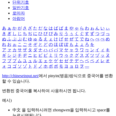
단위기호
일반기호
로마자
아랍어
あ
ぁ
か
が
さ
ざ
た
だ
な
は
ば
ぱ
ま
や
ゃ
ら
わ
ゎ
ん
い
ぃ
き
ぎ
し
じ
ち
ぢ
に
ひ
び
ぴ
み
り
う
ぅ
く
ぐ
す
ず
つ
づ
っ
ぬ
ふ
ぶ
ぷ
む
ゆ
ゅ
る
え
ぇ
け
げ
せ
ぜ
て
で
ね
へ
べ
ぺ
め
れ
お
ぉ
こ
ご
そ
ぞ
と
ど
の
ほ
ぼ
ぽ
も
よ
ょ
ろ
を
ア
ァ
カ
サ
ザ
タ
ダ
ナ
ハ
バ
パ
マ
ヤ
ャ
ラ
ワ
ヮ
ン
イ
ィ
キ
ギ
シ
ジ
チ
ヂ
ニ
ヒ
ビ
ピ
ミ
リ
ウ
ゥ
ク
グ
ス
ズ
ツ
ヅ
ッ
ヌ
フ
ブ
プ
ム
ユ
ュ
ル
エ
ェ
ケ
ゲ
セ
ゼ
テ
デ
ヘ
ベ
ペ
メ
レ
オ
ォ
コ
ゴ
ソ
ゾ
ト
ド
ノ
ホ
ボ
ポ
モ
ヨ
ョ
ロ
ヲ
―
http://chineseinput.net/
에서 pinyin(병음)방식으로 중국어를 변환
할 수 있습니다.
변환된 중국어를 복사하여 사용하시면 됩니다.
예시)
中文 을 입력하시려면
zhongwen
을 입력하시고 space를
누르시면됩니다.