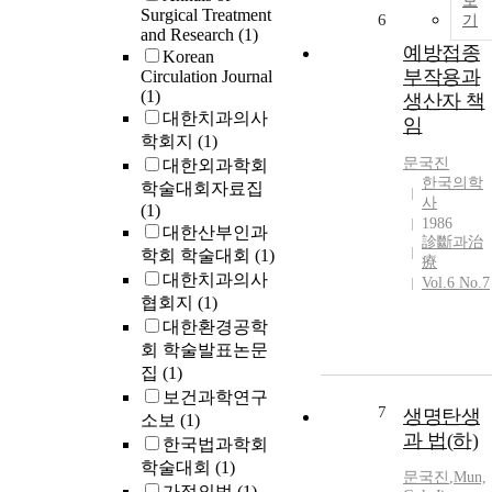
보
Surgical Treatment
6
기
and Research
(1)
예방접종
Korean
부작용과
Circulation Journal
(1)
생산자 책
대한치과의사
임
학회지
(1)
문국진
대한외과학회
한국의학
학술대회자료집
사
(1)
1986
대한산부인과
診斷과治
학회 학술대회
(1)
療
대한치과의사
Vol.6 No.7
협회지
(1)
대한환경공학
회 학술발표논문
집
(1)
보건과학연구
7
생명탄생
소보
(1)
과 법(하)
한국법과학회
학술대회
(1)
문국진
,
Mun,
가정의벗
(1)