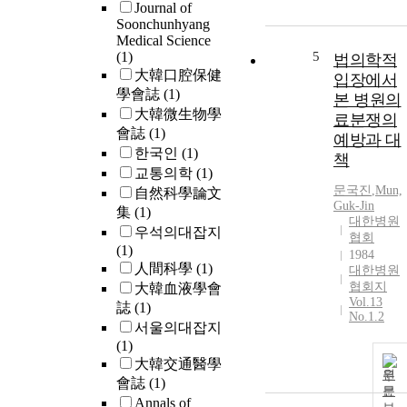
Journal of
Soonchunhyang
Medical Science
(1)
5
법의학적
大韓口腔保健
입장에서
學會誌
(1)
본 병원의
大韓微生物學
료분쟁의
會誌
(1)
예방과 대
한국인
(1)
책
교통의학
(1)
문국진
,
Mun,
自然科學論文
Guk-Jin
集
(1)
대한병원
우석의대잡지
협회
(1)
1984
人間科學
(1)
대한병원
협회지
大韓血液學會
Vol.13
誌
(1)
No.1.2
서울의대잡지
(1)
大韓交通醫學
원
會誌
(1)
문
Annals of