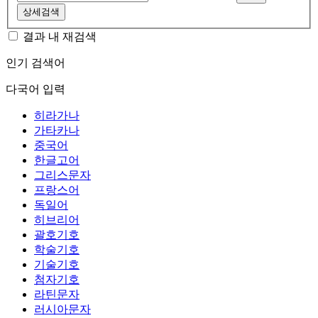
상세검색
결과 내 재검색
인기 검색어
다국어 입력
히라가나
가타카나
중국어
한글고어
그리스문자
프랑스어
독일어
히브리어
괄호기호
학술기호
기술기호
첨자기호
라틴문자
러시아문자