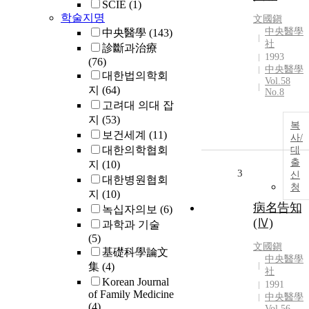
SCIE
(1)
학술지명
文國鎭
中央醫學
中央醫學
(143)
社
診斷과治療
1993
(76)
中央醫學
대한법의학회
Vol.58
지
(64)
No.8
고려대 의대 잡
지
(53)
복
보건세계
(11)
사/
대한의학협회
대
출
지
(10)
3
신
대한병원협회
청
지
(10)
病名告知
녹십자의보
(6)
(Ⅳ)
과학과 기술
(5)
文國鎭
基礎科學論文
中央醫學
集
(4)
社
Korean Journal
1991
of Family Medicine
中央醫學
(4)
Vol.56