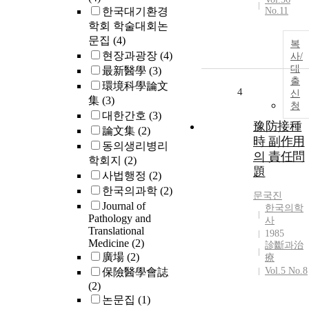
한국대기환경
No.11
학회 학술대회논
문집
(4)
복
현장과광장
(4)
사/
대
最新醫學
(3)
출
環境科學論文
4
신
集
(3)
청
대한간호
(3)
豫防接種
論文集
(2)
時 副作用
동의생리병리
의 責任問
학회지
(2)
題
사법행정
(2)
한국의과학
(2)
문국진
Journal of
한국의학
Pathology and
사
Translational
1985
Medicine
(2)
診斷과治
廣場
(2)
療
Vol.5 No.8
保險醫學會誌
(2)
논문집
(1)