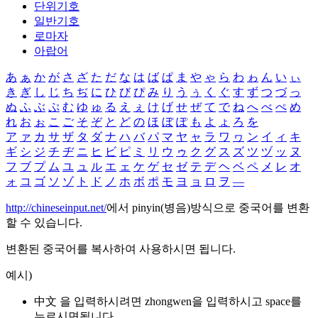
단위기호
일반기호
로마자
아랍어
あ
ぁ
か
が
さ
ざ
た
だ
な
は
ば
ぱ
ま
や
ゃ
ら
わ
ゎ
ん
い
ぃ
き
ぎ
し
じ
ち
ぢ
に
ひ
び
ぴ
み
り
う
ぅ
く
ぐ
す
ず
つ
づ
っ
ぬ
ふ
ぶ
ぷ
む
ゆ
ゅ
る
え
ぇ
け
げ
せ
ぜ
て
で
ね
へ
べ
ぺ
め
れ
お
ぉ
こ
ご
そ
ぞ
と
ど
の
ほ
ぼ
ぽ
も
よ
ょ
ろ
を
ア
ァ
カ
サ
ザ
タ
ダ
ナ
ハ
バ
パ
マ
ヤ
ャ
ラ
ワ
ヮ
ン
イ
ィ
キ
ギ
シ
ジ
チ
ヂ
ニ
ヒ
ビ
ピ
ミ
リ
ウ
ゥ
ク
グ
ス
ズ
ツ
ヅ
ッ
ヌ
フ
ブ
プ
ム
ユ
ュ
ル
エ
ェ
ケ
ゲ
セ
ゼ
テ
デ
ヘ
ベ
ペ
メ
レ
オ
ォ
コ
ゴ
ソ
ゾ
ト
ド
ノ
ホ
ボ
ポ
モ
ヨ
ョ
ロ
ヲ
―
http://chineseinput.net/
에서 pinyin(병음)방식으로 중국어를 변환
할 수 있습니다.
변환된 중국어를 복사하여 사용하시면 됩니다.
예시)
中文 을 입력하시려면
zhongwen
을 입력하시고 space를
누르시면됩니다.