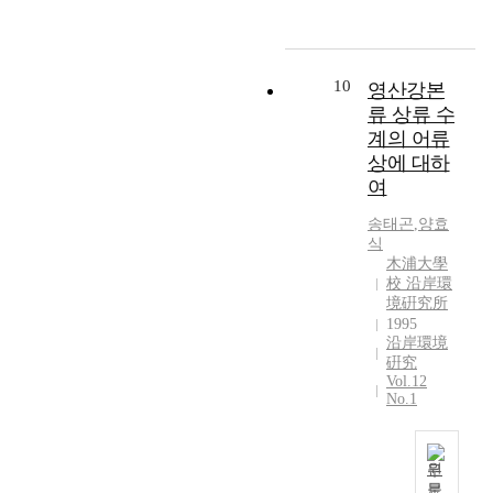
Y
8
의
d
에
s
3
년
의
o
6
7
o
6
c
2
4
분
n
년
개
r
종
o
∼
월
류
g
9
調
a
,
l
3
,
군
10
영산강본
s
월
査
s
4
l
2
7
은
류 상류 수
a
에
地
b
월
e
.
월
총
n
최
계의 어류
点
o
과
c
5
그
4
L
대
에
상에 대하
r
5
t
1
리
문
a
치
서
여
a
월
e
‰
고
7
k
를
영
p
에
d
,
1
강
e
나
송태곤
,
양효
산
a
각
f
용
0
1
식
f
타
호
r
각
r
존
월
7
木浦大學
r
내
수
v
5
o
산
에
목
校 沿岸環
o
었
질
a
종
m
소
영
境硏究所
3
m
으
에
(
으
t
량
산
1995
5
A
며
대
채
沿岸環境
로
h
3
호
과
u
정
한
硏究
집
가
e
.
로
5
g
점
이
Vol.12
개
장
m
6
유
3
No.1
u
별
화
체
적
w
6
입
속
s
로
학
수
은
e
∼
되
6
t
는
적
의
종
r
8
는
6
,
정
조
원
2
수
e
.
만
종
1
점
문
사