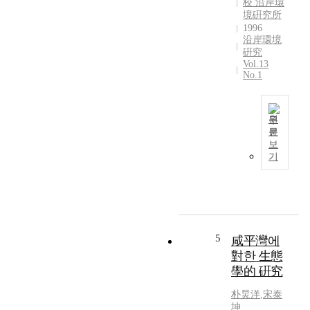
校 沿岸環
i
수
회
境硏究所
c
어
의
1996
a
沿岸環境
류
어
l
硏究
에
류
i
Vol.13
대
조
No.1
n
한
사
d
조
결
i
사
과
c
원
를
줄
문
a
실
공
T
보
t
시
치
h
기
o
하
,
e
r
였
웅
f
s
다
어
r
a
.
,
e
n
4
숭
s
d
개
어
h
5
咸平灣에
p
의
,
w
對한 生態
h
소
빙
a
學的 硏究
y
하
어
t
s
천
,
e
朴炅洋
,
宋泰
i
에
전
r
坤