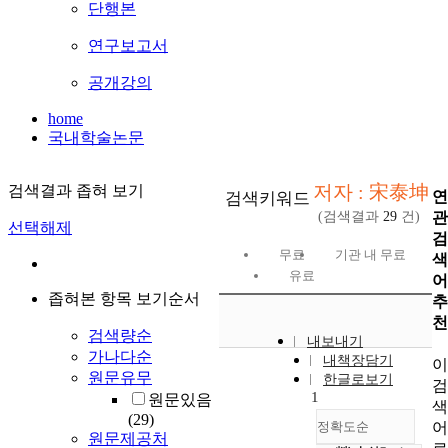
단행본
연구보고서
공개강의
home
국내학술논문
저자 : 宋泰坤
검색결과 좁혀 보기
연
검색키워드
관
(검색결과
29
건)
선택해제
검
무료
기관 내 무료
색
유료
어
좁혀본 항목 보기순서
추
천
검색량순
내보내기
가나다순
내책장담기
이
원문유무
한글로보기
검
1
원문있음
색
(29)
어
정확도순
원문제공처