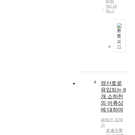
硏究
개
s
Vol.16
소
No.1
d
하
e
천
t
의
e
원
1
문
r
4
영
보
m
개
암
기
i
조
호
n
사
통
e
지
선
d
점
겸
b
에
용
y
서
갑
4
영산호로
t
저
문
유입되는 8
h
서
식
개 소하천
e
무
어
b
의 어류상
척
도
i
에 대하여
추
에
o
동
서
송태곤
,
김재
l
물
총
근
o
과
3
木浦大學
g
담
0