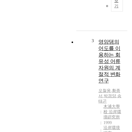
보
o
9
기
u
9
t
6
a
년
n
과
d
1
t
9
3
영암댐의
h
9
어도를 이
e
7
용하는 회
w
년
유성 어류
a
1
t
자원의 계
0
e
절적 변화
월
r
연구
에
q
무
u
오철웅
,
황종
안
서
,
박경양
,
송
a
군
태곤
l
청
木浦大學
i
계
校 沿岸環
t
면
境硏究所
y
의
1999
w
沿岸環境
4
a