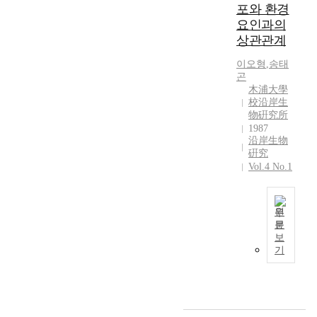
1
g
포와 환경
은
것
c
수
9
e
요인과의
2
을
e
질
9
,
종
상관관계
보
m
,
7
H
이
여
b
저
년
w
이오형
,
송태
었
주
e
질
5
a
곤
다
었
r
및
월
木浦大學
n
.
다
7
규
까
校沿岸生
g
채
.
,
조
지
物硏究所
r
집
월
1
류
지
1987
y
된
별
9
에
沿岸生物
석
o
어
총
9
硏究
대
강
n
류
Vol.4 No.1
출
5
한
과
g
의
현
a
조
지
R
종
종
t
사
석
i
수
수
4
를
원
강
v
는
는
6
문
실
으
e
영
청
보
6
s
시
로
r
산
기
천
월
t
하
유
,
호
천
에
a
였
입
N
의
에
1
t
다
되
a
생
서
2
i
.
는
m
물
8
종
o
해
지
p
학