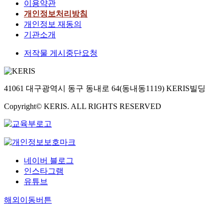
범
이용약관
p
게
,
인
서
2
,
c
∼
위
u
개인정보처리방침
나
0
산
채
9
연
a
1
로
s
개인정보 재동의
타
9
염
집
,
체
l
0
,
(
났
8
기관소개
0
된
1
동
w
(
a
1
다
i
.
어
9
물
a
)
l
저작물 게시중단요청
5
.
n
2
류
9
류
t
c
k
.
출
d
8
는
2
가
e
e
a
5
현
i
∼
총
t
1
r
l
l
1
종
v
0
1
o
2
41061 대구광역시 동구 동내로 64(동내동1119) KERIS빌딩
q
l
i
%
의
i
.
3
N
종
u
s
n
)
개
d
8
科
o
Copyright© KERIS. ALL RIGHTS RESERVED
,
a
/
i
,
체
u
9
3
v
강
l
㎖
t
H
수
a
㎍
5
e
도
i
범
y
e
는
l
-
屬
m
래
t
위
는
m
봄
s
a
4
b
류
y
였
표
i
철
i
t
4
e
가
q
고
층
네이버 블로그
c
이
n
/
種
r
7
a
대
이
인스타그램
u
후
c
ℓ
1
6
종
s
장
2
유튜브
l
로
l
범
1
,
,
c
균
2
t
전
u
위
,
1
잠
l
류
해외이동버튼
.
u
반
d
였
3
9
자
e
는
2
r
적
i
으
5
9
리
a
1
∼
e
인
n