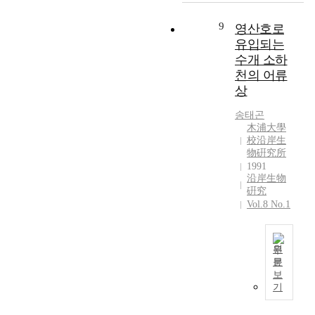
최
에
,
9
월
계
9
Y
고
대
Y
8
부
9
천
영산호로
월
o
2
한
o
5
터
에
에
n
유입되는
7
조
n
년
1
서
1
g
.
수개 소하
사
g
7
9
8
1
s
6
천의 어류
를
s
월
8
종
종
a
℃
실
상
a
에
7
이
,
n
의
시
n
,
년
었
1
L
큰
송태곤
하
p
대
5
으
0
a
木浦大學
변
였
o
장
월
며
校沿岸生
월
k
화
다
,
균
까
物硏究所
다
에
e
를
.
M
류
지
1991
량
1
.
보
채
y
는
7
沿岸生物
채
0
T
였
집
o
표
硏究
회
집
종
o
으
된
Vol.8 No.1
n
층
에
된
이
t
며
저
g
,
걸
어
었
a
염
서
s
저
쳐
류
으
l
분
성
a
층
영
원
는
며
f
량
무
n
모
문
산
P
,
i
은
1
척
보
a
두
호
s
1
s
2
9
추
기
n
1
수
e
1
h
9
9
동
d
9
계
u
월
e
.
0
물