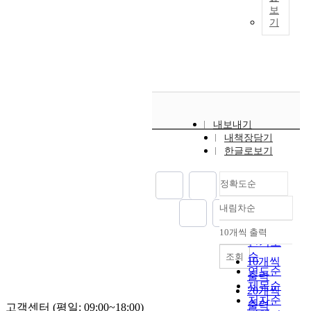
6
의
1
0
봉
T
으
보
9
7
를
.
출
3
8
천
h
로
기
8
과
실
8
현
f
㎎
,
e
그
3
정
시
1
하
a
/
문
f
중
t
점
하
%
였
m
ℓ
평
r
수
o
3
였
)
다
i
,
천
e
서
M
이
다
,
.
l
C
,
s
곤
a
모
.
O
종
i
O
고
h
충
r
두
투
r
다
e
D
막
w
이
c
최
명
내보내기
y
양
s
0
원
a
4
h
대
도
내책장담기
z
도
,
.
천
t
8
,
치
는
한글로보기
i
지
3
5
,
e
종
1
를
0
a
수
4
6
함
r
으
9
나
.
s
또
g
정확도순
∼
평
f
로
8
타
2
l
한
e
2
천
i
중
4
내
∼
내림차순
a
6
n
정확도
.
,
s
요
i
었
1
t
월
e
6
사
h
순
분
10개씩 출력
n
다
.
내림차순
i
에
r
7
창
f
인기도
류
Y
.
9
p
1
a
㎎
천
a
순
군
조회
o
미
10개씩
m
e
.
,
/
과
u
이
연도순
n
생
출력
의
s
0
4
ℓ
남
n
었
제목순
g
물
변
20개씩
l
4
5
,
천
a
다
저자순
s
개
화
출력
고객센터 (평일: 09:00~18:00)
a
8
s
총
에
w