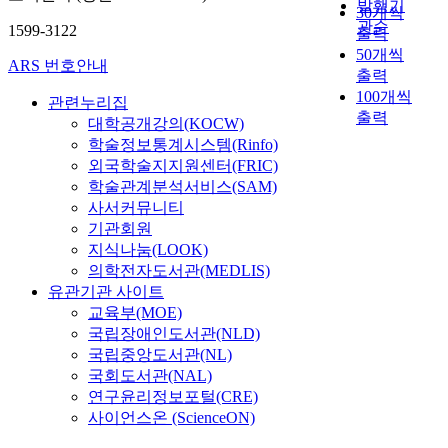
.
발행기
a
체
폭
30개씩
t
로
p
질
대
a
종
관순
n
군
으
1599-3122
출력
i
가
e
소
한
s
수
R
의
로
50개씩
p
장
c
량
어
i
에
ARS 번호안내
i
7
매
e
출력
높
i
0
류
n
서
v
정
우
s
100개씩
았
e
.
상
v
는
관련누리집
e
점
혼
(
으
s
출력
7
에
e
하
대학공개강의(KOCW)
r
평
탁
1
며
a
7
대
s
루
학술정보통계시스템(Rinfo)
.
균
한
8
,
n
∼
한
t
살
외국학술지지원센터(FRIC)
T
밀
상
.
1
d
8
조
i
이
학술관계분석서비스(SAM)
h
도
태
3
1
s
,
사
g
류
사서커뮤니티
e
는
였
)
월
u
3
를
a
가
p
타
기관회원
고
,
에
b
6
하
t
1
h
가
지식나눔(LOOK)
p
Z
0
s
㎍
였
e
8
y
영
H
의학전자도서관(MEDLIS)
a
.
p
-
다
d
종
s
양
는
유관기관 사이트
c
3
e
a
.
f
으
i
세
5
교육부(MOE)
c
4
c
t
6
r
로
c
균
.
국립장애인도서관(NLD)
o
6
i
/
개
o
가
o
의
9
국립중앙도서관(NL)
p
으
e
ℓ
의
m
장
c
경
∼
l
국회도서관(NAL)
로
s
,
소
J
많
h
유
8
a
연구윤리정보포털(CRE)
가
,
그
하
u
았
e
1
.
t
장
1
사이언스온 (ScienceON)
리
천
l
으
m
0
2
y
낮
1
고
에
y
며
i
³