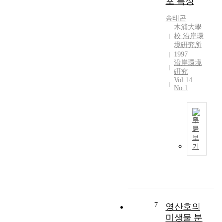
포 특성
2
별
e
5
n
개
로
d
년
s
송태곤
체
종
f
9
木浦大學
t
로
조
r
월
校 沿岸環
a
그
성
o
사
境硏究所
t
중
,
m
이
1997
i
잉
개
A
에
沿岸環境
o
어
체
u
硏究
함
n
Vol.14
과
수
g
평
s
No.1
어
,
u
만
o
류
생
s
의
f
가
체
t
생
S
원
1
량
1
태
a
문
0
에
7
학
1
n
보
종
있
,
적
9
d
기
이
어
1
기
9
o
었
서
9
초
6
n
고
크
9
연
년
g
한
게
3
구
8
B
국
변
t
를
월
r
특
동
o
위
부
7
영산호의
i
산
하
D
하
터
d
미생물 분
종
는
e
여