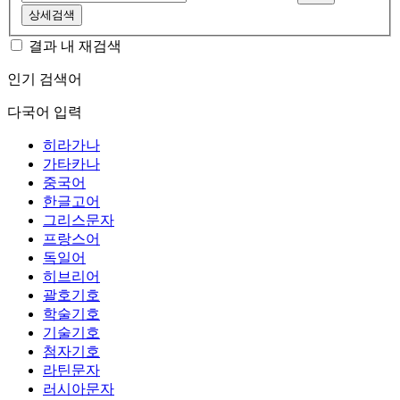
상세검색
결과 내 재검색
인기 검색어
다국어 입력
히라가나
가타카나
중국어
한글고어
그리스문자
프랑스어
독일어
히브리어
괄호기호
학술기호
기술기호
첨자기호
라틴문자
러시아문자