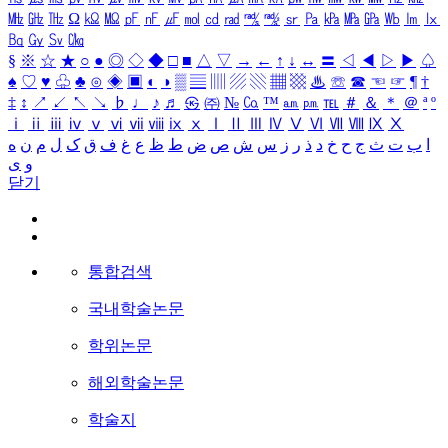
㎒
㎓
㎔
Ω
㏀
㏁
㎊
㎋
㎌
㏖
㏅
㎭
㎮
㎯
㏛
㎩
㎪
㎫
㎬
㏝
㏐
㏓
㏃
㏉
㏜
㏆
§
※
☆
★
○
●
◎
◇
◆
□
■
△
▽
→
←
↑
↓
↔
〓
◁
◀
▷
▶
♤
♠
♡
♥
♧
♣
⊙
◈
▣
◐
◑
▒
▤
▥
▨
▧
▦
▩
♨
☏
☎
☜
☞
¶
†
‡
↕
↗
↙
↖
↘
♭
♩
♪
♬
㉿
㈜
№
㏇
™
㏂
㏘
℡
＃
＆
＊
＠
ª
º
ⅰ
ⅱ
ⅲ
ⅳ
ⅴ
ⅵ
ⅶ
ⅷ
ⅸ
ⅹ
Ⅰ
Ⅱ
Ⅲ
Ⅳ
Ⅴ
Ⅵ
Ⅶ
Ⅷ
Ⅸ
Ⅹ
ا
ب
ت
ث
ج
ح
خ
د
ذ
ر
ز
س
ش
ص
ض
ط
ظ
ع
غ
ف
ق
ک
ل
م
ن
ه
و
ی
닫기
통합검색
국내학술논문
학위논문
해외학술논문
학술지