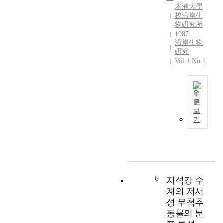
c
서
어
f
木浦大學
o
채
校沿岸生
등
i
c
物硏究所
집
총
s
h
1987
된
2
h
e
沿岸生物
담
5
f
m
硏究
수
종
a
Vol.4 No.1
i
어
이
u
c
류
출
n
a
는
현
a
l
원
총
하
w
f
문
9
였
a
1
보
a
과
다
s
9
기
c
1
.
i
8
t
8
어
n
4
o
속
도
v
년
r
2
의
e
2
s
0
출
s
월
a
종
현
t
부
6
지석강 수
t
1
종
i
터
계의 저서
s
,
은
g
1
e
성 무척추
9
계
a
9
v
동물의 분
9
절
t
8
e