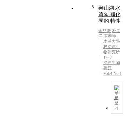
종
으
n
수
천
y
적
8
榮山湖 水
,
로
s
에
의
o
수
태
質의 理化
가
o
있
2
n
질
봉
장
f
學的 特性
어
8
g
조
천
많
8
서
개
B
사
金喆洙
,
朴炅
에
은
s
수
조
r
결
洋
,
宋泰坤
서
종
t
온
사
i
과
木浦大學
1
이
r
의
지
校沿岸生
d
타
4
출
e
분
점
物硏究所
g
가
종
현
a
포
에
1987
e
영
,
하
m
는
沿岸生物
서
,
양
용
였
s
최
硏究
저
K
세
계
으
f
Vol.4 No.1
저
서
w
균
천
며
l
-
성
a
은
에
,
o
0
무
n
표
서
다
w
.
척
원
g
층
1
음
i
2
문
추
j
,
1
2
으
n
보
℃
동
u
저
9
종
기
로
g
에
물
C
층
8
그
7
i
서
의
h
모
5
리
,
n
부
분
o
두
년
고
8
t
터
포
n
1
4
청
,
o