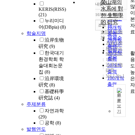
로
榮山湖의
내림차순
정확도
많
水系에 對
KERIS(RISS)
순
이
(21)
10개씩 출력
한 生態學
내림차순
인기도
본
누리미디
的 硏究
순
조회
자
어(DBpia)
(8)
10개씩
연도순
료
金喆洙
,
宋泰
학술지명
출력
坤
제목순
沿岸生物
20개씩
木浦大學
저자순
硏究
(9)
출력
校沿岸生
발행기
30개씩
한국대기
활
物硏究所
관순
출력
환경학회 학
용
1984
沿岸生物
50개씩
술대회논문
도
硏究
출력
집
(8)
높
Vol.1 No.1
100개씩
은
沿岸環境
출력
자
硏究
(8)
료
基礎科學
원
硏究誌
(4)
문
E
주제분류
보
c
자연과학
기
o
(29)
l
공학
(8)
o
발행연도
g