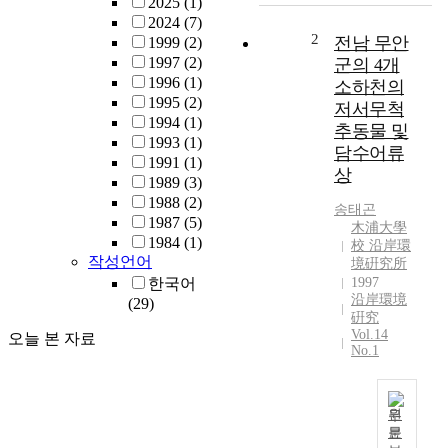
2025
(1)
i
2024
(7)
c
2
전남 무안
1999
(2)
a
1997
(2)
군의 4개
l
1996
(1)
소하천의
s
1995
(2)
저서무척
t
1994
(1)
추동물 및
u
1993
(1)
담수어류
d
1991
(1)
상
i
1989
(3)
e
1988
(2)
송태곤
s
1987
(5)
木浦大學
w
1984
(1)
校 沿岸環
e
작성언어
境硏究所
r
한국어
1997
e
沿岸環境
(29)
c
硏究
Vol.14
a
오늘 본 자료
No.1
r
r
i
원
e
문
d
1