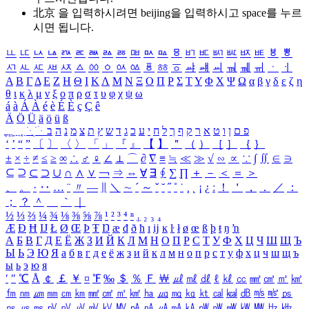
北京 을 입력하시려면
beijing
을 입력하시고 space를 누르
시면 됩니다.
ㅥ
ㅦ
ㅧ
ㅨ
ㅩ
ㅪ
ㅫ
ㅬ
ㅭ
ㅮ
ㅯ
ㅰ
ㅱ
ㅲ
ㅳ
ㅴ
ㅵ
ㅶ
ㅷ
ㅸ
ㅹ
ㅺ
ㅻ
ㅼ
ㅽ
ㅾ
ㅿ
ㆀ
ㆁ
ㆂ
ㆃ
ㆄ
ㆅ
ㆆ
ㆇ
ㆈ
ㆉ
ㆊ
ㆋ
ㆌ
ㆍ
ㆎ
Α
Β
Γ
Δ
Ε
Ζ
Η
Θ
Ι
Κ
Λ
Μ
Ν
Ξ
Ο
Π
Ρ
Σ
Τ
Υ
Φ
Χ
Ψ
Ω
α
β
γ
δ
ε
ζ
η
θ
ι
κ
λ
μ
ν
ξ
ο
π
ρ
σ
τ
υ
φ
χ
ψ
ω
á
à
Á
À
é
è
É
È
ç
Ç
ê
Ä
Ö
Ü
ä
ö
ü
ß
ְ
ֳ
ֲ
ֱ
ָ
ַ
ֵ
ֶ
ִ
ֹ
ּ
ֻ
ׂ
ׁ
ּ
ב
ה
נ
מ
צ
ת
ץ
ש
ד
ג
כ
ע
י
ח
ל
ך
ף
ק
ר
א
ט
ו
ן
ם
פ
‘
’
“
”
〔
〕
〈
〉
「
」
『
』
【
】
＂
（
）
［
］
｛
｝
±
×
÷
≠
≤
≥
∞
∴
♂
♀
∠
⊥
⌒
∂
∇
≡
≒
≪
≫
√
∽
∝
∵
∫
∬
∈
∋
⊆
⊇
⊂
⊃
∪
∩
∧
∨
￢
⇒
⇔
∀
∃
∮
∑
∏
＋
－
＜
＝
＞
、
。
·
‥
…
¨
〃
―
∥
＼
∼
´
～
ˇ
˘
˝
˚
˙
¸
˛
¡
¿
ː
！
＇
，
．
／
：
；
？
＾
＿
｀
｜
½
⅓
⅔
¼
¾
⅛
⅜
⅝
⅞
¹
²
³
⁴
ⁿ
₁
₂
₃
₄
Æ
Ð
Ħ
Ĳ
Ł
Ø
Œ
Þ
Ŧ
Ŋ
æ
đ
ð
ħ
ı
ĳ
ĸ
ŀ
ł
ø
œ
ß
þ
ŧ
ŋ
ŉ
А
Б
В
Г
Д
Е
Ё
Ж
З
И
Й
К
Л
М
Н
О
П
Р
С
Т
У
Ф
Х
Ц
Ч
Ш
Щ
Ъ
Ы
Ь
Э
Ю
Я
а
б
в
г
д
е
ё
ж
з
и
й
к
л
м
н
о
п
р
с
т
у
ф
х
ц
ч
ш
щ
ъ
ы
ь
э
ю
я
′
″
℃
Å
￠
￡
￥
¤
℉
‰
＄
％
Ｆ
￦
㎕
㎖
㎗
ℓ
㎘
㏄
㎣
㎤
㎥
㎦
㎙
㎚
㎛
㎜
㎝
㎞
㎟
㎠
㎡
㎢
㏊
㎍
㎎
㎏
㏏
㎈
㎉
㏈
㎧
㎨
㎰
㎱
㎲
㎳
㎴
㎵
㎶
㎷
㎸
㎹
㎀
㎁
㎂
㎃
㎄
㎺
㎻
㎽
㎾
㎿
㎐
㎑