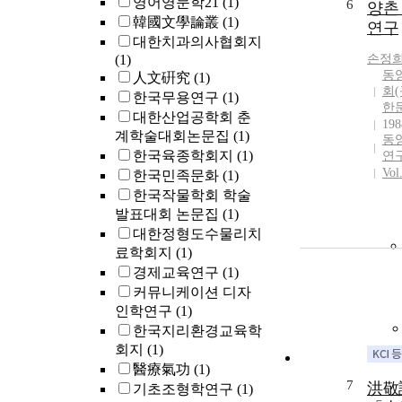
영어영문학21
(1)
6
양촌
韓國文學論叢
(1)
연구
대한치과의사협회지
(1)
손정
동
人文硏究
(1)
회(
한국무용연구
(1)
한
대한산업공학회 춘
198
계학술대회논문집
(1)
동
한국육종학회지
(1)
연
Vol
한국민족문화
(1)
한국작물학회 학술
발표대회 논문집
(1)
대한정형도수물리치
료학회지
(1)
경제교육연구
(1)
커뮤니케이션 디자
인학연구
(1)
한국지리환경교육학
회지
(1)
醫療氣功
(1)
7
洪敬
기초조형학연구
(1)