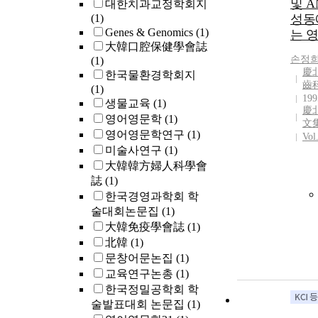
및 A
대한치과교정학회지
(1)
성동
Genes & Genomics
(1)
는 
大韓口腔保健學會誌
손정
(1)
慶
한국물환경학회지
齒
(1)
199
생물교육
(1)
慶
영어영문학
(1)
文
영어영문학연구
(1)
Vol
미술사연구
(1)
大韓韓方婦人科學會
誌
(1)
한국경영과학회 학
술대회논문집
(1)
大韓免疫學會誌
(1)
北韓
(1)
문창어문논집
(1)
교육연구논총
(1)
한국정밀공학회 학
술발표대회 논문집
(1)