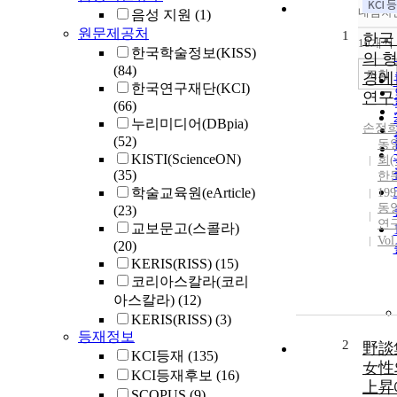
내림차
음성 지원
(1)
원문제공처
1
한국
10개씩
한국학술정보(KISS)
의 
(84)
조회
경에
한국연구재단(KCI)
연구
(66)
누리미디어(DBpia)
손정
(52)
동
KISTI(ScienceON)
회(
(35)
한
학술교육원(eArticle)
199
동
(23)
연
교보문고(스콜라)
Vol
(20)
KERIS(RISS)
(15)
코리아스칼라(코리
아스칼라)
(12)
KERIS(RISS)
(3)
등재정보
2
野談
KCI등재
(135)
女性
KCI등재후보
(16)
上昇
SCOPUS
(9)