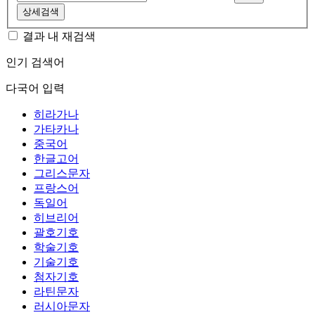
상세검색
결과 내 재검색
인기 검색어
다국어 입력
히라가나
가타카나
중국어
한글고어
그리스문자
프랑스어
독일어
히브리어
괄호기호
학술기호
기술기호
첨자기호
라틴문자
러시아문자