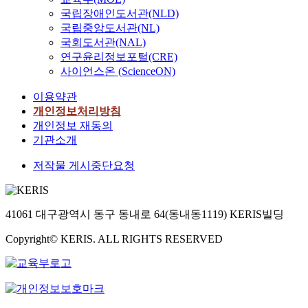
present
국립장애인도서관(NLD)
is indi
국립중앙도서관(NL)
extreme
국회도서관(NAL)
run-up
연구윤리정보포털(CRE)
dispers
사이언스온 (ScienceON)
and pa
directi
이용약관
that t
개인정보처리방침
flowed 
개인정보 재동의
northea
기관소개
irrespe
the loc
저작물 게시중단요청
deposi
slope 
show a 
distrib
41061 대구광역시 동구 동내로 64(동내동1119) KERIS빌딩
the fan
Copyright© KERIS. ALL RIGHTS RESERVED
distrib
pattern
perpend
the str
NW-SE 
transfer