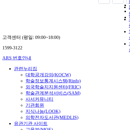
diachr
stratig
positi
distinc
sedime
those o
고객센터 (평일: 09:00~18:00)
underl
overly
1599-3122
succes
suggest
ARS 번호안내
scale s
failure
관련누리집
fine-gr
대학공개강의(KOCW)
foreset
학술정보통계시스템(Rinfo)
than 2
외국학술지지원센터(FRIC)
occurr
학술관계분석서비스(SAM)
exotic 
사서커뮤니티
boulder
기관회원
origina
지식나눔(LOOK)
the ba
의학전자도서관(MEDLIS)
rock, m
유관기관 사이트
km west
교육부(MOE)