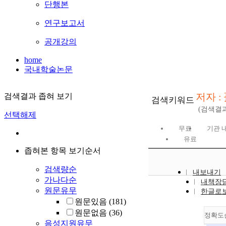
단행본
연구보고서
공개강의
home
국내학술논문
저자 :
검색결과 좁혀 보기
검색키워드
(검색결
선택해제
무료
기관 
유료
좁혀본 항목 보기순서
검색량순
내보내기
가나다순
내책장
원문유무
한글로
원문있음
(181)
원문없음
(36)
정확도
음성지원유무