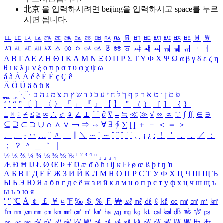
北京 을 입력하시려면
beijing
을 입력하시고 space를 누르
시면 됩니다.
ㅥ
ㅦ
ㅧ
ㅨ
ㅩ
ㅪ
ㅫ
ㅬ
ㅭ
ㅮ
ㅯ
ㅰ
ㅱ
ㅲ
ㅳ
ㅴ
ㅵ
ㅶ
ㅷ
ㅸ
ㅹ
ㅺ
ㅻ
ㅼ
ㅽ
ㅾ
ㅿ
ㆀ
ㆁ
ㆂ
ㆃ
ㆄ
ㆅ
ㆆ
ㆇ
ㆈ
ㆉ
ㆊ
ㆋ
ㆌ
ㆍ
ㆎ
Α
Β
Γ
Δ
Ε
Ζ
Η
Θ
Ι
Κ
Λ
Μ
Ν
Ξ
Ο
Π
Ρ
Σ
Τ
Υ
Φ
Χ
Ψ
Ω
α
β
γ
δ
ε
ζ
η
θ
ι
κ
λ
μ
ν
ξ
ο
π
ρ
σ
τ
υ
φ
χ
ψ
ω
á
à
Á
À
é
è
É
È
ç
Ç
ê
Ä
Ö
Ü
ä
ö
ü
ß
ְ
ֳ
ֲ
ֱ
ָ
ַ
ֵ
ֶ
ִ
ֹ
ּ
ֻ
ׂ
ׁ
ּ
ב
ה
נ
מ
צ
ת
ץ
ש
ד
ג
כ
ע
י
ח
ל
ך
ף
ק
ר
א
ט
ו
ן
ם
פ
‘
’
“
”
〔
〕
〈
〉
「
」
『
』
【
】
＂
（
）
［
］
｛
｝
±
×
÷
≠
≤
≥
∞
∴
♂
♀
∠
⊥
⌒
∂
∇
≡
≒
≪
≫
√
∽
∝
∵
∫
∬
∈
∋
⊆
⊇
⊂
⊃
∪
∩
∧
∨
￢
⇒
⇔
∀
∃
∮
∑
∏
＋
－
＜
＝
＞
、
。
·
‥
…
¨
〃
―
∥
＼
∼
´
～
ˇ
˘
˝
˚
˙
¸
˛
¡
¿
ː
！
＇
，
．
／
：
；
？
＾
＿
｀
｜
½
⅓
⅔
¼
¾
⅛
⅜
⅝
⅞
¹
²
³
⁴
ⁿ
₁
₂
₃
₄
Æ
Ð
Ħ
Ĳ
Ł
Ø
Œ
Þ
Ŧ
Ŋ
æ
đ
ð
ħ
ı
ĳ
ĸ
ŀ
ł
ø
œ
ß
þ
ŧ
ŋ
ŉ
А
Б
В
Г
Д
Е
Ё
Ж
З
И
Й
К
Л
М
Н
О
П
Р
С
Т
У
Ф
Х
Ц
Ч
Ш
Щ
Ъ
Ы
Ь
Э
Ю
Я
а
б
в
г
д
е
ё
ж
з
и
й
к
л
м
н
о
п
р
с
т
у
ф
х
ц
ч
ш
щ
ъ
ы
ь
э
ю
я
′
″
℃
Å
￠
￡
￥
¤
℉
‰
＄
％
Ｆ
￦
㎕
㎖
㎗
ℓ
㎘
㏄
㎣
㎤
㎥
㎦
㎙
㎚
㎛
㎜
㎝
㎞
㎟
㎠
㎡
㎢
㏊
㎍
㎎
㎏
㏏
㎈
㎉
㏈
㎧
㎨
㎰
㎱
㎲
㎳
㎴
㎵
㎶
㎷
㎸
㎹
㎀
㎁
㎂
㎃
㎄
㎺
㎻
㎽
㎾
㎿
㎐
㎑