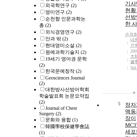
기사
외국학연구
(2)
현황
영미연구
(2)
선방
순천향 인문과학논
한 
총
(2)
외식경영연구
(2)
손정
안과 밖
(2)
대
현대영미소설
(2)
건
200
원예과학기술지
(2)
大
19세기 영어권 문학
健
(2)
Vol
한국문예창작
(2)
Geosciences Journal
(2)
대한방사선방어학회
학술발표회 논문요약집
(2)
5
정자
Journal of Chest
맥동
Surgery
(2)
장이
문화와 융합
(1)
MC3
韓國學校保健學會誌
세포의
(1)