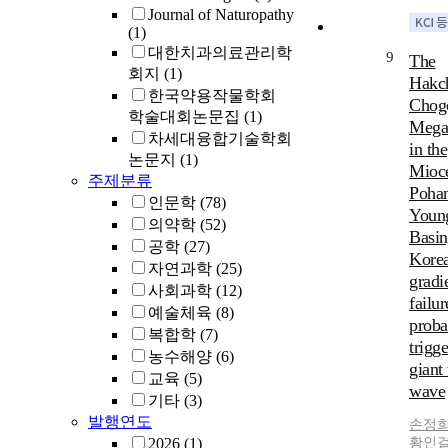
Journal of Naturopathy
(1)
대한치과의료관리학
9
The
회지
(1)
Hakc
한국약용작물학회
Chog
학술대회논문집
(1)
Megat
차세대융합기술학회
in the
논문지
(1)
Mioc
주제분류
Poha
인문학
(78)
Youn
의약학
(52)
Basin
공학
(27)
Korea
자연과학
(25)
gradi
사회과학
(12)
failur
예술체육
(8)
proba
복합학
(7)
trigg
농수해양
(6)
giant
교육
(5)
wave
기타
(3)
발행연도
손정
2026
(1)
황인