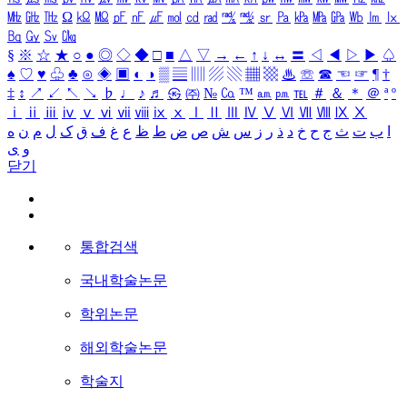
㎒
㎓
㎔
Ω
㏀
㏁
㎊
㎋
㎌
㏖
㏅
㎭
㎮
㎯
㏛
㎩
㎪
㎫
㎬
㏝
㏐
㏓
㏃
㏉
㏜
㏆
§
※
☆
★
○
●
◎
◇
◆
□
■
△
▽
→
←
↑
↓
↔
〓
◁
◀
▷
▶
♤
♠
♡
♥
♧
♣
⊙
◈
▣
◐
◑
▒
▤
▥
▨
▧
▦
▩
♨
☏
☎
☜
☞
¶
†
‡
↕
↗
↙
↖
↘
♭
♩
♪
♬
㉿
㈜
№
㏇
™
㏂
㏘
℡
＃
＆
＊
＠
ª
º
ⅰ
ⅱ
ⅲ
ⅳ
ⅴ
ⅵ
ⅶ
ⅷ
ⅸ
ⅹ
Ⅰ
Ⅱ
Ⅲ
Ⅳ
Ⅴ
Ⅵ
Ⅶ
Ⅷ
Ⅸ
Ⅹ
ا
ب
ت
ث
ج
ح
خ
د
ذ
ر
ز
س
ش
ص
ض
ط
ظ
ع
غ
ف
ق
ک
ل
م
ن
ه
و
ی
닫기
통합검색
국내학술논문
학위논문
해외학술논문
학술지