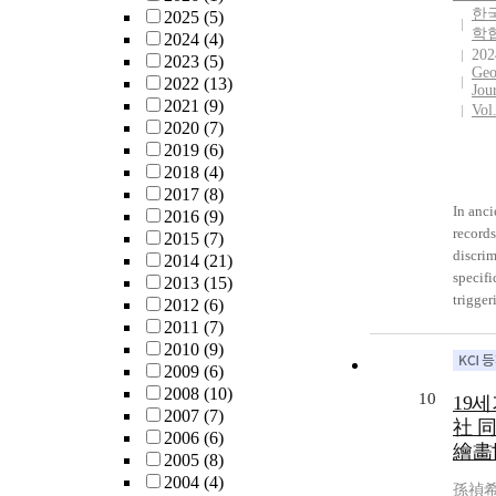
한
2025
(5)
학
2024
(4)
202
2023
(5)
Geo
2022
(13)
Jou
2021
(9)
Vol
2020
(7)
2019
(6)
2018
(4)
2017
(8)
In anci
2016
(9)
records
2015
(7)
discrim
2014
(21)
specifi
2013
(15)
trigger
2012
(6)
from s
2011
(7)
gravity
2010
(9)
deposit
2009
(6)
difficu
2008
(10)
10
19
multip
2007
(7)
社 
interac
2006
(6)
繪畵
betwee
2005
(8)
trigger
2004
(4)
孫禎