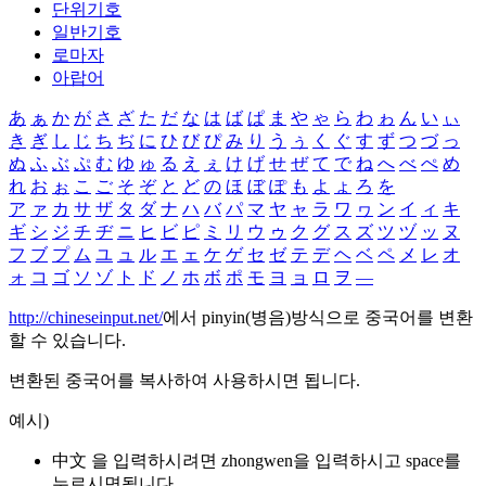
단위기호
일반기호
로마자
아랍어
あ
ぁ
か
が
さ
ざ
た
だ
な
は
ば
ぱ
ま
や
ゃ
ら
わ
ゎ
ん
い
ぃ
き
ぎ
し
じ
ち
ぢ
に
ひ
び
ぴ
み
り
う
ぅ
く
ぐ
す
ず
つ
づ
っ
ぬ
ふ
ぶ
ぷ
む
ゆ
ゅ
る
え
ぇ
け
げ
せ
ぜ
て
で
ね
へ
べ
ぺ
め
れ
お
ぉ
こ
ご
そ
ぞ
と
ど
の
ほ
ぼ
ぽ
も
よ
ょ
ろ
を
ア
ァ
カ
サ
ザ
タ
ダ
ナ
ハ
バ
パ
マ
ヤ
ャ
ラ
ワ
ヮ
ン
イ
ィ
キ
ギ
シ
ジ
チ
ヂ
ニ
ヒ
ビ
ピ
ミ
リ
ウ
ゥ
ク
グ
ス
ズ
ツ
ヅ
ッ
ヌ
フ
ブ
プ
ム
ユ
ュ
ル
エ
ェ
ケ
ゲ
セ
ゼ
テ
デ
ヘ
ベ
ペ
メ
レ
オ
ォ
コ
ゴ
ソ
ゾ
ト
ド
ノ
ホ
ボ
ポ
モ
ヨ
ョ
ロ
ヲ
―
http://chineseinput.net/
에서 pinyin(병음)방식으로 중국어를 변환
할 수 있습니다.
변환된 중국어를 복사하여 사용하시면 됩니다.
예시)
中文 을 입력하시려면
zhongwen
을 입력하시고 space를
누르시면됩니다.