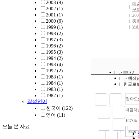
and sim
2003
(9)
미
sedime
2002
(1)
구
charact
2001
(1)
200
For thi
2000
(6)
美
introdu
1999
(1)
Vol
Hakch
1998
(2)
Chogo
1997
(3)
Megatu
1996
(2)
(HCM) 
1995
(3)
Mioce
1994
(2)
Pohang
1993
(4)
Youngd
1992
(2)
내보내기
(PYB),
1988
(1)
내책장
an opp
1984
(1)
한글로
differe
1983
(1)
trigger
1982
(1)
정확도
This
작성언어
megatur
한국어
(122)
내림차
over 7
영어
(11)
in the 
10개씩
part an
오늘 본 자료
4 m thi
조회
distal 