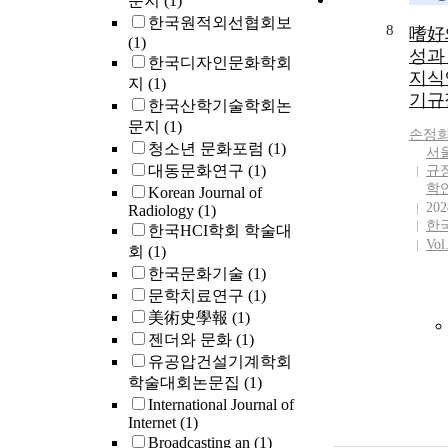
문지
(1)
한국원적외선협회보
8
嗜好
(1)
성과
한국디자인문화학회
지식
지
(1)
기규
한국산학기술학회논
문지
(1)
손정
청소년 문화포럼
(1)
서
대동문화연구
(1)
규
학
Korean Journal of
202
Radiology
(1)
한
한국HCI학회 학술대
Vol
회
(1)
한국문화기술
(1)
문학치료연구
(1)
美術史學報
(1)
젠더와 문화
(1)
유공압건설기계학회
학술대회논문집
(1)
International Journal of
Internet
(1)
Broadcasting an
(1)