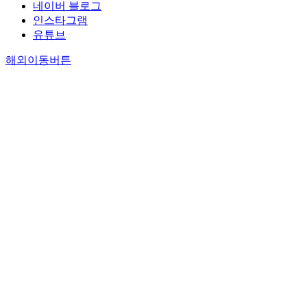
네이버 블로그
suggest
인스타그램
HCM w
유튜브
trigger
reflect
해외이동버튼
giant 
wave, r
in a la
failure
gradien
slope a
fandelt