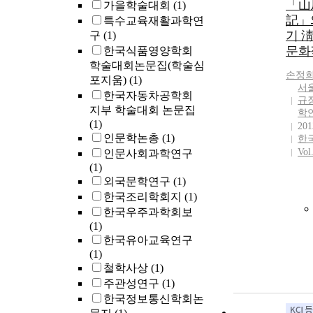
「山
가을학술대회
(1)
記」
특수교육재활과학연
기 
구
(1)
문화
한국식품영양학회
학술대회논문집(학술심
손정
포지움)
(1)
서
한국자동차공학회
규
지부 학술대회 논문집
학
(1)
201
인문학논총
(1)
한
Vol
인문사회과학연구
(1)
외국문학연구
(1)
한국조리학회지
(1)
한국우주과학회보
(1)
한국유아교육연구
(1)
철학사상
(1)
주관성연구
(1)
한국정보통신학회논