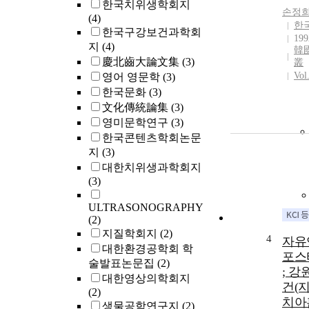
한국치위생학회지
손정
(4)
한
한국구강보건과학회
199
지
(4)
韓
慶北齒大論文集
(3)
叢
Vol
영어 영문학
(3)
한국문화
(3)
文化傳統論集
(3)
영미문학연구
(3)
한국콘텐츠학회논문
지
(3)
대한치위생과학회지
(3)
ULTRASONOGRAPHY
(2)
지질학회지
(2)
4
자유
대한환경공학회 학
포스
술발표논문집
(2)
; 강
대한영상의학회지
건(
(2)
치아
생물공학연구지
(2)