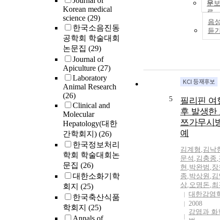
Journal of
문
Korean medical
science
(29)
음
한국소음진동
듣
공학회 학술대회
논문집
(29)
Journal of
Apiculture
(27)
Laboratory
Animal Research
(26)
5
필리핀 여
Clinical and
후 발생한
Molecular
쯔가무시병
Hepatology(대한
예
간학회지)
(26)
한국정보처리
김계형
,
김낙
학회 학술대회논
문석
,
김충종
,
문집
(26)
현
,
박완범
,
장
대한소화기학
종
,
박상원
,
김
상
,
오명돈
,
최
회지
(25)
대한감염
한국축산식품
2008
학회지
(25)
감염과 화
Annals of