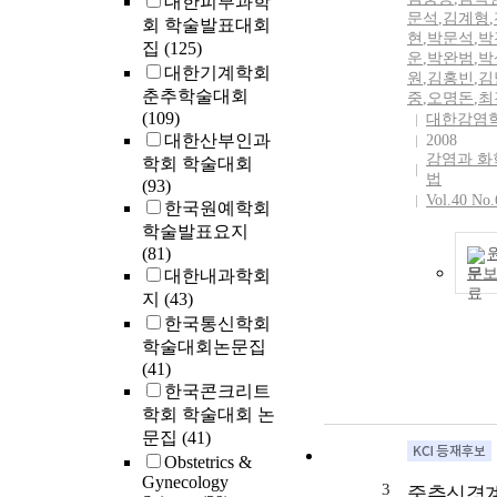
대한피부과학
문석
,
김계형
,
회 학술발표대회
현
,
박문석
,
박
집
(125)
운
,
박완범
,
박
대한기계학회
원
,
김홍빈
,
김
춘추학술대회
중
,
오명돈
,
최
(109)
대한감염
대한산부인과
2008
감염과 화
학회 학술대회
법
(93)
Vol.40 No.
한국원예학회
학술발표요지
(81)
문
대한내과학회
지
(43)
한국통신학회
학술대회논문집
(41)
한국콘크리트
학회 학술대회 논
문집
(41)
Obstetrics &
Gynecology
3
중추신경