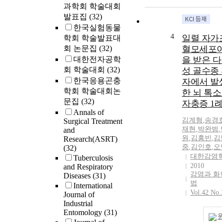
과학회 학술대회
발표집
(32)
한국실험동물
4
일렬 자가
학회 학술발표대
회 논문집
(32)
혈모세포
대한전자공학
을 받은 
회 학술대회
(32)
성 골수종
한국응용곤충
자에서 발
학회 학술대회논
한 뇌 톡
문집
(32)
자충증 1
Annals of
김계형
,
송경
Surgical Treatment
재현
,
박완범
,
and
원
,
김홍빈
,
김
Research(ASRT)
중
,
김인호
,
오
(32)
대한감염
Tuberculosis
2010
and Respiratory
감염과 화
Diseases
(31)
법
International
Vol.42 No.
Journal of
Industrial
Entomology
(31)