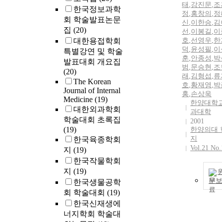
태
,
강진문
,
조
한국정보과학
정
,
홍창의
,
정
회 학술발표논문
신
,
이한승
,
김
집
(20)
선
,
이봉길
,
이
대한용접학회
호
,
선영우
,
한
덕
,
윤성필
,
이
특별강연 및 학술
훈
,
안종성
,
박
발표대회 개요집
범
,
문승현
,
조
(20)
래
,
김형섭
,
류
The Korean
호
,
황재영
,
박
Journal of Internal
홍
,
손상욱
Medicine
(19)
한양대학교
대한외과학회
과대학
학술대회 초록집
2001
(19)
한양의대 
지
한국육종학회
Vol.21 No.
지
(19)
한국작물학회
지
(19)
문
한국생물공학
회 학술대회
(19)
한국신재생에
너지학회 학술대