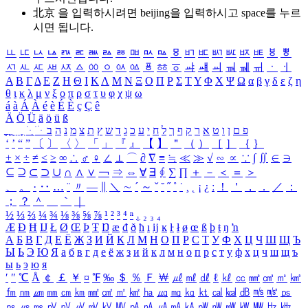
北京 을 입력하시려면
beijing
을 입력하시고 space를 누르
시면 됩니다.
ㅥ
ㅦ
ㅧ
ㅨ
ㅩ
ㅪ
ㅫ
ㅬ
ㅭ
ㅮ
ㅯ
ㅰ
ㅱ
ㅲ
ㅳ
ㅴ
ㅵ
ㅶ
ㅷ
ㅸ
ㅹ
ㅺ
ㅻ
ㅼ
ㅽ
ㅾ
ㅿ
ㆀ
ㆁ
ㆂ
ㆃ
ㆄ
ㆅ
ㆆ
ㆇ
ㆈ
ㆉ
ㆊ
ㆋ
ㆌ
ㆍ
ㆎ
Α
Β
Γ
Δ
Ε
Ζ
Η
Θ
Ι
Κ
Λ
Μ
Ν
Ξ
Ο
Π
Ρ
Σ
Τ
Υ
Φ
Χ
Ψ
Ω
α
β
γ
δ
ε
ζ
η
θ
ι
κ
λ
μ
ν
ξ
ο
π
ρ
σ
τ
υ
φ
χ
ψ
ω
á
à
Á
À
é
è
É
È
ç
Ç
ê
Ä
Ö
Ü
ä
ö
ü
ß
ְ
ֳ
ֲ
ֱ
ָ
ַ
ֵ
ֶ
ִ
ֹ
ּ
ֻ
ׂ
ׁ
ּ
ב
ה
נ
מ
צ
ת
ץ
ש
ד
ג
כ
ע
י
ח
ל
ך
ף
ק
ר
א
ט
ו
ן
ם
פ
‘
’
“
”
〔
〕
〈
〉
「
」
『
』
【
】
＂
（
）
［
］
｛
｝
±
×
÷
≠
≤
≥
∞
∴
♂
♀
∠
⊥
⌒
∂
∇
≡
≒
≪
≫
√
∽
∝
∵
∫
∬
∈
∋
⊆
⊇
⊂
⊃
∪
∩
∧
∨
￢
⇒
⇔
∀
∃
∮
∑
∏
＋
－
＜
＝
＞
、
。
·
‥
…
¨
〃
―
∥
＼
∼
´
～
ˇ
˘
˝
˚
˙
¸
˛
¡
¿
ː
！
＇
，
．
／
：
；
？
＾
＿
｀
｜
½
⅓
⅔
¼
¾
⅛
⅜
⅝
⅞
¹
²
³
⁴
ⁿ
₁
₂
₃
₄
Æ
Ð
Ħ
Ĳ
Ł
Ø
Œ
Þ
Ŧ
Ŋ
æ
đ
ð
ħ
ı
ĳ
ĸ
ŀ
ł
ø
œ
ß
þ
ŧ
ŋ
ŉ
А
Б
В
Г
Д
Е
Ё
Ж
З
И
Й
К
Л
М
Н
О
П
Р
С
Т
У
Ф
Х
Ц
Ч
Ш
Щ
Ъ
Ы
Ь
Э
Ю
Я
а
б
в
г
д
е
ё
ж
з
и
й
к
л
м
н
о
п
р
с
т
у
ф
х
ц
ч
ш
щ
ъ
ы
ь
э
ю
я
′
″
℃
Å
￠
￡
￥
¤
℉
‰
＄
％
Ｆ
￦
㎕
㎖
㎗
ℓ
㎘
㏄
㎣
㎤
㎥
㎦
㎙
㎚
㎛
㎜
㎝
㎞
㎟
㎠
㎡
㎢
㏊
㎍
㎎
㎏
㏏
㎈
㎉
㏈
㎧
㎨
㎰
㎱
㎲
㎳
㎴
㎵
㎶
㎷
㎸
㎹
㎀
㎁
㎂
㎃
㎄
㎺
㎻
㎽
㎾
㎿
㎐
㎑