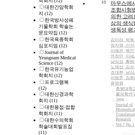
학회지
(12)
10
마우스에
대한간암학회
조합시험
지
(12)
의한 고려
한국방사성폐
삼의 생식
기물학회 학술논
생독성 평
문요약집
(12)
한국육종학회
김미라, 박동
심포지엄
(12)
장자영, 신선
이예은, 백인
Journal of
연정민, 이세라
Yeungnam Medical
남상섭, 황방
Science
(12)
노재섭, 김순
한국유기농업
조대현, 남상
학회지
(12)
이범준, 김윤
프로그램북
윤영원
(12)
충북대학교
대한신경과학
물의학연
2006
회지
(11)
Journal of
대한용접·접합
Biomedical
학회지
(11)
Translation
Research
대한수의학회
Vol.7 No.1
학술대회발표집
(11)