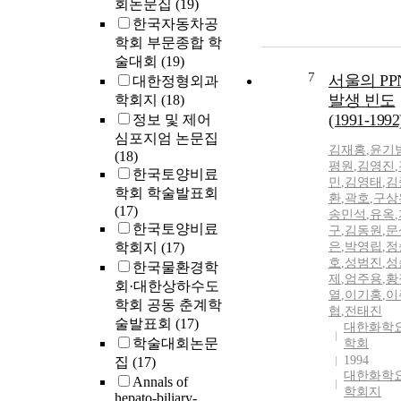
회논문집
(19)
한국자동차공
학회 부문종합 학
술대회
(19)
7
서울의 PP
대한정형외과
발생 빈도
학회지
(18)
(1991-1992
정보 및 제어
심포지엄 논문집
김재홍
,
윤기
(18)
평원
,
김영진
,
한국토양비료
민
,
김영태
,
김
학회 학술발표회
환
,
곽호
,
구상
(17)
송민석
,
유옥
,
한국토양비료
구
,
김동원
,
문
학회지
(17)
은
,
박영립
,
정
호
,
성범진
,
성
한국물환경학
제
,
엄주용
,
황
회·대한상하수도
열
,
이기홍
,
이
학회 공동 춘계학
협
,
전태진
술발표회
(17)
대한화학
학술대회논문
학회
1994
집
(17)
대한화학
Annals of
학회지
hepato-biliary-