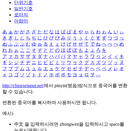
단위기호
일반기호
로마자
아랍어
あ
ぁ
か
が
さ
ざ
た
だ
な
は
ば
ぱ
ま
や
ゃ
ら
わ
ゎ
ん
い
ぃ
き
ぎ
し
じ
ち
ぢ
に
ひ
び
ぴ
み
り
う
ぅ
く
ぐ
す
ず
つ
づ
っ
ぬ
ふ
ぶ
ぷ
む
ゆ
ゅ
る
え
ぇ
け
げ
せ
ぜ
て
で
ね
へ
べ
ぺ
め
れ
お
ぉ
こ
ご
そ
ぞ
と
ど
の
ほ
ぼ
ぽ
も
よ
ょ
ろ
を
ア
ァ
カ
サ
ザ
タ
ダ
ナ
ハ
バ
パ
マ
ヤ
ャ
ラ
ワ
ヮ
ン
イ
ィ
キ
ギ
シ
ジ
チ
ヂ
ニ
ヒ
ビ
ピ
ミ
リ
ウ
ゥ
ク
グ
ス
ズ
ツ
ヅ
ッ
ヌ
フ
ブ
プ
ム
ユ
ュ
ル
エ
ェ
ケ
ゲ
セ
ゼ
テ
デ
ヘ
ベ
ペ
メ
レ
オ
ォ
コ
ゴ
ソ
ゾ
ト
ド
ノ
ホ
ボ
ポ
モ
ヨ
ョ
ロ
ヲ
―
http://chineseinput.net/
에서 pinyin(병음)방식으로 중국어를 변환
할 수 있습니다.
변환된 중국어를 복사하여 사용하시면 됩니다.
예시)
中文 을 입력하시려면
zhongwen
을 입력하시고 space를
누르시면됩니다.