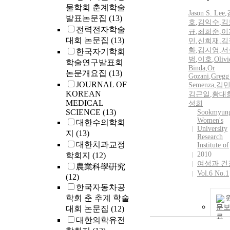
물학회 춘계학술
Jason S. Lee
,
발표논문집
(13)
호
,
김익수
,
김
전력전자학술
규
,
최희준
,
이
대회 논문집
(13)
민
,
신희재
,
김
화
,
김지영
,
서
한국자기학회
범
,
이호
,
Olivi
학술연구발표회
Binda
,
Or
논문개요집
(13)
Gozani
,
Gregg
JOURNAL OF
Semenza
,
김
KOREAN
김근일
,
황대
MEDICAL
성희
SCIENCE
(13)
Sookmyun
Women's
대한수의학회
University
지
(13)
Research
대한치과교정
Institute of
2010
학회지
(12)
여성과 건
農業科學硏究
Vol.6 No.1
(12)
한국자동차공
학회 춘 추계 학술
문
대회 논문집
(12)
대한의학유전