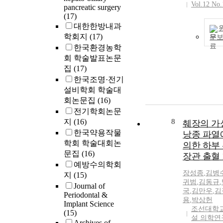
Vol.12 No.
pancreatic surgery
(17)
대한한방내과
학회지
(17)
문
한국환경농학
회 학술발표논문
집
(17)
한국조명·전기
설비학회 학술대
회논문집
(16)
전기학회논문
지
(16)
8
췌장의 가
한국약용작물
낭종 파열
학회 학술대회논
의한 하부
문집
(16)
장관 출혈 
예방수의학회
장성종
,
김병
지
(15)
귀범
,
김동규
,
Journal of
국
,
김만우
,
김
Periodontal &
용
,
박상헌
Implant Science
조선대학교
(15)
설 의학연
Archives of