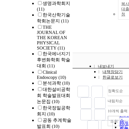
생명과학회지
복사
(11)
대
청
한국산학기술
학회논문지
(11)
THE
JOURNAL OF
THE KOREAN
PHYSICAL
SOCIETY
(11)
한국에너지기
후변화학회 학술
대회
(11)
내보내기
Clinical
내책장담기
Endoscopy
(10)
한글로보기
분석과학
(10)
대한설비공학
정확도순
회 학술발표대회
내림차순
논문집
(10)
정확
한국정밀공학
순
10개씩 출력
내림
회지
(10)
인기
공동 추계학술
순
조회
10
발표회
(10)
연도