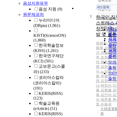
정확도순
음성지원유무
음성 지원
(9)
내림차순
정확
원문제공처
1
순
한국인 직
10개씩 출력
누리미디어
내림
인기
스트레스 
(DBpia)
(1,961)
순
조회
정도구의 
10
연도
발 및 표
출력
KISTI(ScienceON)
제목
(1,860)
20
장세진
,
고상
저자
한국학술정보
출력
동묵
,
김성아
,
발행
(KISS)
(1,261)
30
근
,
이철갑
,
정
관순
한국연구재단
출력
주
,
조정진
,
손
(KCI)
(501)
아
,
채창호
50
,
김
교보문고(스콜
원
,
김정일
,
김
출력
라)
(233)
수
,
노상철
,
박
100
범
,
우종민
,
김
코리아스칼라
출력
영
,
김정연
,
하
(코리아스칼라)
나
,
박정선
,
이
(191)
용
,
김형렬
,
공
KERIS(RISS)
옥
,
김인아
,
김
(123)
수
,
박준호
,
현
학술교육원
정
,
손동국
(eArticle)
(51)
大韓産業
KERIS(RISS)
會