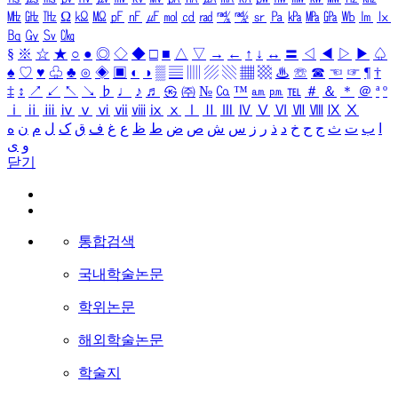
㎒
㎓
㎔
Ω
㏀
㏁
㎊
㎋
㎌
㏖
㏅
㎭
㎮
㎯
㏛
㎩
㎪
㎫
㎬
㏝
㏐
㏓
㏃
㏉
㏜
㏆
§
※
☆
★
○
●
◎
◇
◆
□
■
△
▽
→
←
↑
↓
↔
〓
◁
◀
▷
▶
♤
♠
♡
♥
♧
♣
⊙
◈
▣
◐
◑
▒
▤
▥
▨
▧
▦
▩
♨
☏
☎
☜
☞
¶
†
‡
↕
↗
↙
↖
↘
♭
♩
♪
♬
㉿
㈜
№
㏇
™
㏂
㏘
℡
＃
＆
＊
＠
ª
º
ⅰ
ⅱ
ⅲ
ⅳ
ⅴ
ⅵ
ⅶ
ⅷ
ⅸ
ⅹ
Ⅰ
Ⅱ
Ⅲ
Ⅳ
Ⅴ
Ⅵ
Ⅶ
Ⅷ
Ⅸ
Ⅹ
ا
ب
ت
ث
ج
ح
خ
د
ذ
ر
ز
س
ش
ص
ض
ط
ظ
ع
غ
ف
ق
ک
ل
م
ن
ه
و
ی
닫기
통합검색
국내학술논문
학위논문
해외학술논문
학술지