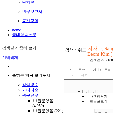
단행본
연구보고서
공개강의
home
국내학술논문
저자 : ( San
검색결과 좁혀 보기
검색키워드
Beom Kim )
선택해제
(검색결과
5,180
무료
기관 내 무료
좁혀본 항목 보기순서
유료
검색량순
가나다순
내보내기
원문유무
내책장담기
원문있음
한글로보기
(4,959)
원문없음
(221)