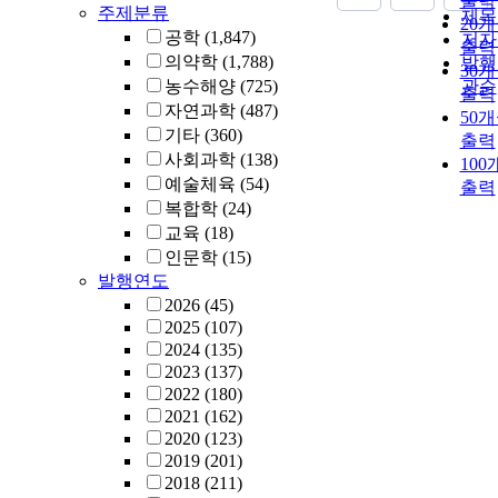
출력
주제분류
제목
20
공학
(1,847)
저자
출력
의약학
(1,788)
발행
30
농수해양
(725)
관순
출력
자연과학
(487)
50
기타
(360)
출력
사회과학
(138)
100
예술체육
(54)
출력
복합학
(24)
교육
(18)
인문학
(15)
발행연도
2026
(45)
2025
(107)
2024
(135)
2023
(137)
2022
(180)
2021
(162)
2020
(123)
2019
(201)
2018
(211)