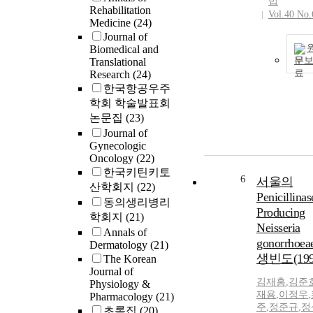
법
Rehabilitation
Vol.40 No.
Medicine
(24)
Journal of
Biomedical and
문
Translational
Research
(24)
한국항공우주
학회 학술발표회
논문집
(23)
Journal of
Gynecologic
Oncology
(22)
한국키틴키토
6
서울의
산학회지
(22)
Penicillinas
동의생리병리
Producing
학회지
(21)
Neisseria
Annals of
gonorrhoe
Dermatology
(21)
생빈도(199
The Korean
Journal of
김재홍
,
김준
Physiology &
재용
,
이정우
,
Pharmacology
(21)
주
,
정준규
,
정
초록집
(20)