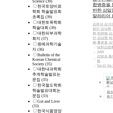
Science
(39)
합병증을 
한국토양비료
반한 삼일
학회 학술발표회
말라리아 
초록집
(39)
대한토목학회
김문석
,
김가
학술대회
(39)
유민
,
김낙현
,
대한피부과학
현
,
박완범
,
김
빈
,
김남중
,
박
회지
(37)
원
,
홍윤호
,
오
원예과학기술
대한감염
지
(36)
2009
Bulletin of the
감염과 화
Korean Chemical
법
Society
(35)
Vol.41 No.
대한내과학회
추계학술발표논
문집
(35)
문
한국철도학회
학술발표대회논
음
문집
(33)
듣
Gut and Liver
(33)
한국식품영양