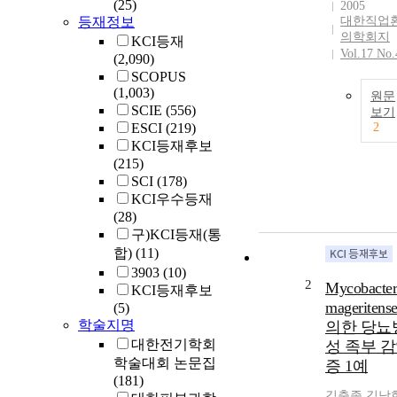
(25)
2005
등재정보
대한직업
의학회지
KCI등재
Vol.17 No.
(2,090)
SCOPUS
(1,003)
원문
SCIE
(556)
보기
ESCI
(219)
2
KCI등재후보
(215)
SCI
(178)
KCI우수등재
(28)
구)KCI등재(통
합)
(11)
3903
(10)
2
Mycobacte
KCI등재후보
mageriten
(5)
학술지명
의한 당뇨
대한전기학회
성 족부 
학술대회 논문집
증 1예
(181)
김충종
,
김낙